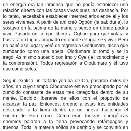
de energía era tan inmensa que no podía establecer una
relación directa con las cosas vivas pues las deshacía. Por
lo tanto, necesitaba establecer intermediarios entre él y los
seres vivientes. A partir de ahí creó Ogbón (la sabiduría), lo
sostuvo en la palma de la mano y pensó en dónde podría
vivir. Pasado un tiempo liberó a Ogbón para que volara y
buscara un lugar apropiado en donde refugiarse y vivir. Pero
no halló ese lugar y voló de regreso a Olodumare, dicen que
zumbando como una abeja. Olodumare lo tomó y se lo
tragó. Asimismo sucedió con Imo y Oye ( el conocimiento y
la comprensión). Todos regresarón a Olodumare y él tuvo
que comérselos.
Según explica un tratado yoruba de Ori, pasaron miles de
años, en cuyo tiempo Olodumare estuvo preocupado por el
zumbido constante de estas tres categorías dentro de su
mente. Decidió liberarse de ellos con el propósito de
alcanzar la paz. Entonces, ordenó a estas tres entidades
descender a la tierra dentro de un huevo, haciendo el
sonido de Hoo-ro-oro. Como eran fuerzas energéticas
enormes bajaron a la tierra provocando relámpagos y
truenos. Toda la materia sólida se derritió y se convirtió en