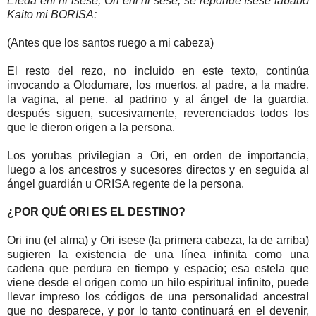
Eleda eni ni isese, Ori eni ni sese,
se reponde
Isese lababo
Kaito mi BORISA:
(Antes que los santos ruego a mi cabeza)
El resto del rezo, no incluido en este texto, continúa
invocando a Olodumare, los muertos, al padre, a la madre,
la vagina, al pene, al padrino y al ángel de la guardia,
después siguen, sucesivamente, reverenciados todos los
que le dieron origen a la persona.
Los yorubas privilegian a Ori, en orden de importancia,
luego a los ancestros y sucesores directos y en seguida al
ángel guardián u ORISA regente de la persona.
¿POR QUÉ ORI ES EL DESTINO?
Ori inu (el alma) y Ori isese (la primera cabeza, la de arriba)
sugieren la existencia de una línea infinita como una
cadena que perdura en tiempo y espacio; esa estela que
viene desde el origen como un hilo espiritual infinito, puede
llevar impreso los códigos de una personalidad ancestral
que no desparece, y por lo tanto continuará en el devenir,