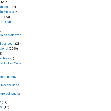
r
(215)
an Irma
(14)
án Melissa
(5)
a
(1773)
a en Cuba
)
4)
dio en Matanzas
 Betancourt
(28)
ational
(2690)
3)
et Rivero
(48)
ablo II en Cuba
(4)
bana de hoy
z Reconciliada
gre del tequila
s
(14)
lee
(12)