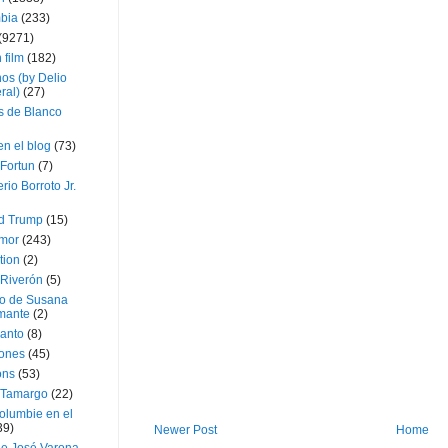
bia
(233)
(9271)
 film
(182)
os (by Delio
ral)
(27)
 de Blanco
en el blog
(73)
Fortun
(7)
rio Borroto Jr.
d Trump
(15)
Amor
(243)
tion
(2)
 Riverón
(5)
so de Susana
mante
(2)
canto
(8)
iones
(45)
ons
(53)
 Tamargo
(22)
olumbie en el
39)
Newer Post
Home