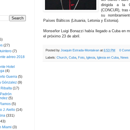
dirigida a la 
(CONCUR), tras c
su nombramient
Países Bálticos (Lituania, Letonia y Estonia).
Monseñor Luigi Bonazzi había llegado a Cuba en ma
el próximo 23 de abril.
5)
os
(27)
Posted by
Joaquin Estrada-Montalvan
at
6:53 PM
0 Comm
uintero
(7)
ente aéreo 2018
Labels:
Church
,
Cuba
,
Foto
,
Iglesia
,
Iglesia en Cuba
,
News
nte Hotel
oga
(4)
erto Guerra
(5)
a Gónzalez
(9)
 Ribalta
(17)
 Padrón
ndez
(5)
 Ramos
(5)
o J. Aiello
(14)
tina
(331)
643)
n Miami
(3)