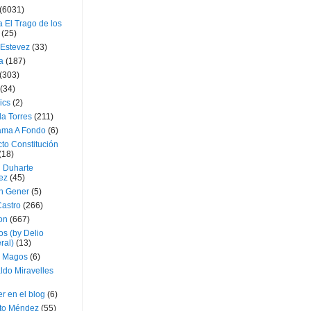
(6031)
 El Trago de los
(25)
 Estevez
(33)
a
(187)
(303)
(34)
ics
(2)
a Torres
(211)
ama A Fondo
(6)
to Constitución
(18)
l Duharte
ez
(45)
 Gener
(5)
Castro
(266)
on
(667)
os (by Delio
ral)
(13)
 Magos
(6)
ldo Miravelles
r en el blog
(6)
to Méndez
(55)