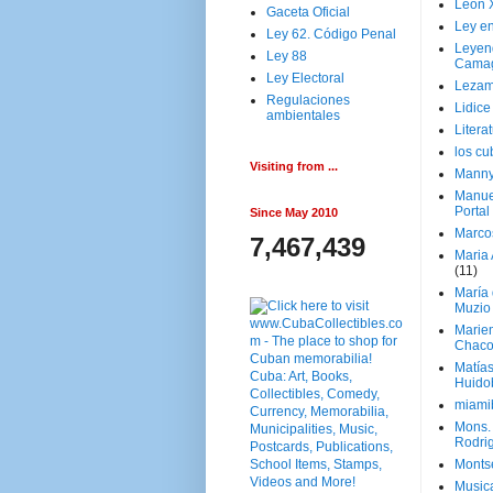
Leon 
Gaceta Oficial
Ley en
Ley 62. Código Penal
Leyen
Ley 88
Cama
Ley Electoral
Lezam
Regulaciones
Lidic
ambientales
Litera
los c
Visiting from ...
Manny
Manue
Portal
Since May 2010
Marco
7,467,439
Maria 
(11)
María
Muzio
Marie
Chaco
Matía
Huido
miami
Mons. 
Rodri
Monts
Music