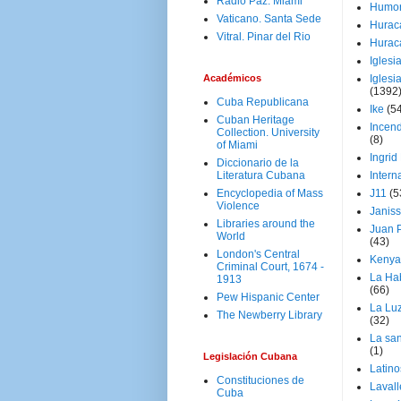
Radio Paz. Miami
Humo
Vaticano. Santa Sede
Hurac
Vitral. Pinar del Rio
Hurac
Iglesi
Académicos
Iglesi
(1392
Cuba Republicana
Ike
(5
Cuban Heritage
Incen
Collection. University
(8)
of Miami
Ingrid
Diccionario de la
Literatura Cubana
Intern
Encyclopedia of Mass
J11
(5
Violence
Janiss
Libraries around the
Juan P
World
(43)
London's Central
Kenya
Criminal Court, 1674 -
La Ha
1913
(66)
Pew Hispanic Center
La Lu
The Newberry Library
(32)
La san
(1)
Legislación Cubana
Latino
Constituciones de
Laval
Cuba