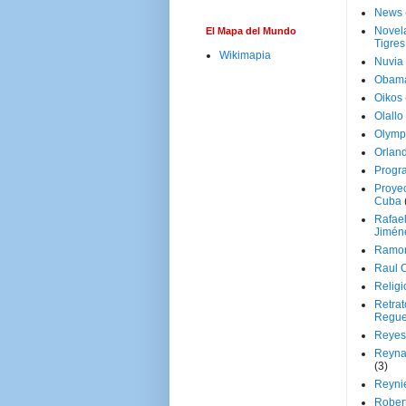
News
Novela
El Mapa del Mundo
Tigres
Wikimapia
Nuvia
Obam
Oikos
Olallo
Olymp
Orland
Progr
Proyec
Cuba
Rafae
Jimén
Ramon
Raul 
Religi
Retrat
Regue
Reyes
Reyna
(3)
Reynie
Rober