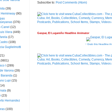
ue José Varona
Subscribe to:
Post Comments (Atom)
ista
(39)
t Heminway
(90)
pas
üeyanas
(376)
o Canel
(12)
Luis Viera
(449)
Gaspar, El Lugareño Headline Animator
Varela
(17)
Castro
(108)
↑ Grab this Headline A
cia Guglielmotti
(21)
10801)
sco I
(289)
 de Varona
(28)
a Baranda
(1)
ano Lupi
(15)
(14)
mala
(9)
v
(23)
erto Hernandez
ras
(100)