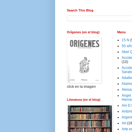
Search This Blog
Orígenes (en el blog)
Menu
15 N
(
50 añ
Abel Q
Accid
(10)
Accide
Sarat
Adalb
Alaim
click en la imagen
Aleisa
Angel
Herná
Literatura (en el blog)
Ani D
Antoni
Argen
Art
(1
Arte e