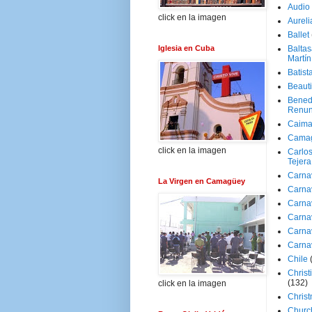
Audio
click en la imagen
Aureli
Ballet
Iglesia en Cuba
Baltas
Martín
Batist
Beaut
Bened
Renun
Caima
Cama
click en la imagen
Carlos
Tejera
Carna
La Virgen en Camagüey
Carna
Carna
Carna
Carna
Carna
Chile
Christ
(132)
click en la imagen
Chris
Churc