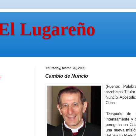
 El Lugareño
Thursday, March 26, 2009
Cambio de Nuncio
n
(Fuente: Palab
arzobispo Titula
Nuncio Apostóli
Cuba.
“Después de 
intensamente y c
peregrina en Cu
una nueva misión
del Santo Padre