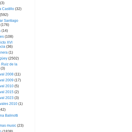
(3)
a Castillo
(32)
(592)
ar Santiago
(176)
a
(14)
ies
(108)
icto XVI
cia
(36)
nera
(1)
güey
(2502)
 Ruiz de la
(3)
val 2008
(11)
val 2009
(17)
val 2010
(5)
val 2015
(2)
val 2023
(3)
vales 2010
(1)
(42)
ina Balinotti
tmas music
(23)
h
(1838)