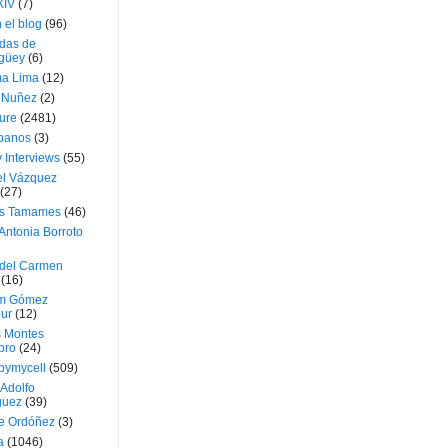
XIV
(7)
 el blog
(96)
das de
güey
(6)
a Lima
(12)
e Nuñez
(2)
ture
(2481)
ubanos
(3)
 Interviews
(55)
l Vázquez
(27)
s Tamames
(46)
Antonia Borroto
 del Carmen
(16)
m Gómez
ur
(12)
s Montes
bro
(24)
bymycell
(509)
Adolfo
guez
(39)
e Ordóñez
(3)
a
(1046)