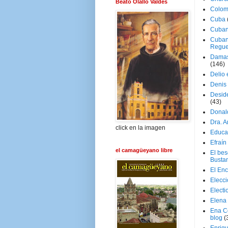
Beato Olallo Valdés
Colom
Cuba
Cuban
Cuban
Regue
Damas
(146)
Delio 
Denis 
Deside
(43)
Donal
Dra. 
click en la imagen
Educa
Efraín
el camagüeyano libre
El be
Busta
El En
Elecc
Electi
Elena
Ena C
blog
(