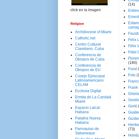
Enriq
(14)
click en la imagen
Entrev
Ernes
Estam
Religion
camag
Archdiocese of Miami
Faust
Catholic.net
Felix 
Centro Cultural
Félix 
Claretiano. Cuba
Fidel 
Conferencia de
Floren
Obispos de Cuba
(180)
Conferencia de
Food
Obispos de EU
Foto
(
Cosejo Episcopal
Latinoamericano.
Franci
CELAM
Frank
Ecclesia Digital
Gisel
Ermita de La Caridad.
Gordi
Miami
Gorki
Espacio Laical.
Habana
Guate
Palabra Nueva.
Gusta
Habana
Herib
Parroquias de
(73)
Sabaneque
Hondu