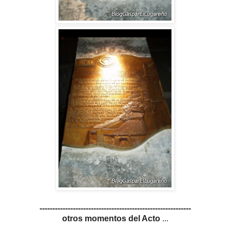
-----------------------------------------------------------
otros momentos del Acto
...