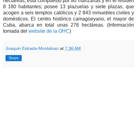
hectáreas, está compuesto por 80 manzanas y en él residen
8 180 habitantes; posee 13 plazuelas y siete plazas, que
acogen a seis templos católicos y 2 843 inmuebles civiles y
domésticos. El centro histórico camagüeyano, el mayor de
Cuba, abarca en total unas 276 hectáreas. (Información
tomada del
website de la OHC
)
Joaquin Estrada-Montalvan
at
7:36 AM
Share