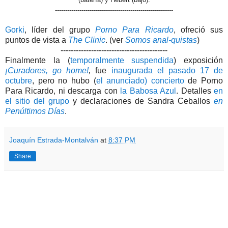
----------------------------------------------------------
Gorki
, líder del grupo
Porno Para Ricardo
, ofreció sus
puntos de vista a
The Clinic
. (ver
Somos anal-quistas
)
------------------------------------------
Finalmente la (
temporalmente suspendida
) exposición
¡Curadores, go home!
,
fue
inaugurada el pasado 17 de
octubre
, pero no hubo (
el anunciado) concierto
de Porno
Para Ricardo, ni descarga con
la Babosa Azul
. Detalles
en
el sitio del grupo
y declaraciones de Sandra Ceballos
en
Penúltimos Días
.
Joaquín Estrada-Montalván
at
8:37 PM
Share