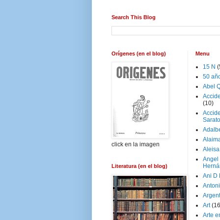
Search This Blog
Orígenes (en el blog)
Menu
15 N
(
50 añ
Abel Q
Accid
(10)
Accide
Sarat
Adalb
Alaim
click en la imagen
Aleisa
Angel
Herná
Literatura (en el blog)
Ani D
Antoni
Argen
Art
(1
Arte e