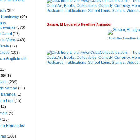
ue José Varona
ista
(39)
t Heminway
(90)
pas
Gaspar, El Lugareño Headline Animator
üeyanas
(376)
o Canel
(12)
↑ Grab this Headline A
Luis Viera
(448)
Varela
(17)
Castro
(108)
cia Guglielmotti
(21)
10801)
sco I
(289)
 de Varona
(28)
a Baranda
(1)
ano Lupi
(15)
(14)
mala
(9)
v
(23)
erto Hernandez
ras
(100)