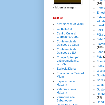
Enriq
(14)
click en la imagen
Entrev
Ernes
Estam
Religion
camag
Archdiocese of Miami
Faust
Catholic.net
Felix 
Centro Cultural
Félix 
Claretiano. Cuba
Fidel 
Conferencia de
Floren
Obispos de Cuba
(180)
Conferencia de
Food
Obispos de EU
Foto
(
Cosejo Episcopal
Latinoamericano.
Franci
CELAM
Frank
Ecclesia Digital
Gisel
Ermita de La Caridad.
Gordi
Miami
Gorki
Espacio Laical.
Habana
Guate
Palabra Nueva.
Gusta
Habana
Herib
Parroquias de
(73)
Sabaneque
Hondu