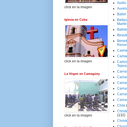
Audio
click en la imagen
Aureli
Ballet
Iglesia en Cuba
Baltas
Martín
Batist
Beaut
Bened
Renun
Caima
Cama
click en la imagen
Carlos
Tejera
Carna
La Virgen en Camagüey
Carna
Carna
Carna
Carna
Carna
Chile
Christ
(132)
click en la imagen
Chris
Churc