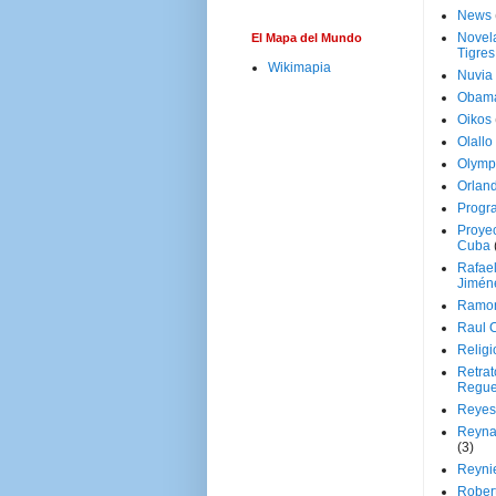
News
Novela
El Mapa del Mundo
Tigres
Wikimapia
Nuvia
Obam
Oikos
Olallo
Olymp
Orland
Progr
Proyec
Cuba
Rafae
Jimén
Ramon
Raul 
Religi
Retrat
Regue
Reyes
Reyna
(3)
Reynie
Rober