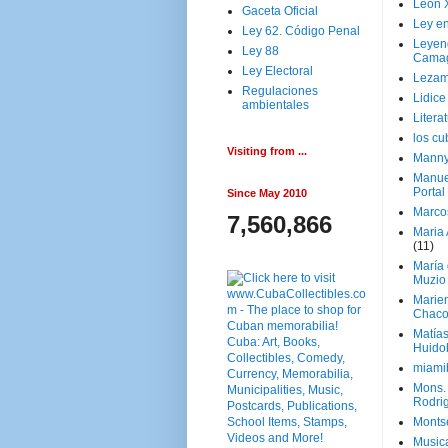
Leon 
Gaceta Oficial
Ley en
Ley 62. Código Penal
Leyen
Ley 88
Cama
Ley Electoral
Lezam
Regulaciones
Lidic
ambientales
Litera
los c
Visiting from ...
Manny
Manue
Portal
Since May 2010
Marco
7,560,866
Maria 
(11)
María
Muzio
Marie
Chaco
Matía
Huido
miami
Mons. 
Rodri
Monts
Music