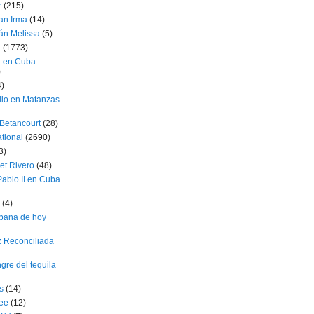
r
(215)
an Irma
(14)
án Melissa
(5)
a
(1773)
a en Cuba
)
4)
dio en Matanzas
 Betancourt
(28)
ational
(2690)
3)
et Rivero
(48)
ablo II en Cuba
(4)
bana de hoy
z Reconciliada
gre del tequila
s
(14)
lee
(12)