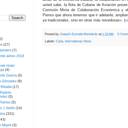
usted sabe, la flota de Cubana de Aviación posee
Comisión Mixta de Colaboración Económica y e
Pienso que ahora tenemos que ir adelante, amplian
ya tradicionales, sino en otras más novedosas». (
s
Posted by
Joaquín Estrada-Montalván
at
1:33 AM
0 Comm
5)
Labels:
Cuba
,
International
,
News
os
(27)
uintero
(7)
ente aéreo 2018
nte Hotel
oga
(4)
erto Guerra
(5)
a Gónzalez
(9)
 Ribalta
(17)
 Padrón
ndez
(5)
 Ramos
(5)
o J. Aiello
(14)
tina
(331)
643)
n Miami
(3)