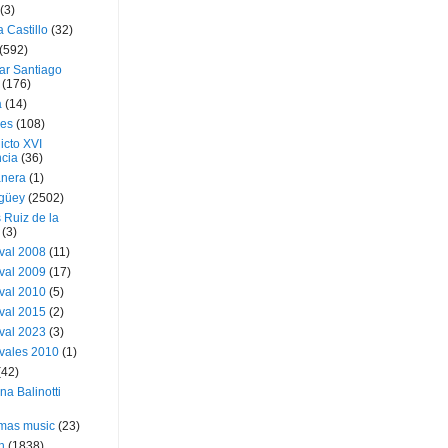
(3)
a Castillo
(32)
(592)
ar Santiago
(176)
a
(14)
ies
(108)
icto XVI
cia
(36)
nera
(1)
güey
(2502)
 Ruiz de la
(3)
val 2008
(11)
val 2009
(17)
val 2010
(5)
val 2015
(2)
val 2023
(3)
vales 2010
(1)
(42)
ina Balinotti
tmas music
(23)
h
(1838)