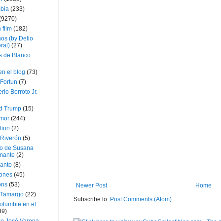
bia
(233)
(9270)
 film
(182)
os (by Delio
ral)
(27)
 de Blanco
en el blog
(73)
Fortun
(7)
rio Borroto Jr.
d Trump
(15)
Amor
(244)
tion
(2)
 Riverón
(5)
so de Susana
mante
(2)
canto
(8)
iones
(45)
ons
(53)
Newer Post
Home
 Tamargo
(22)
Subscribe to:
Post Comments (Atom)
olumbie en el
39)