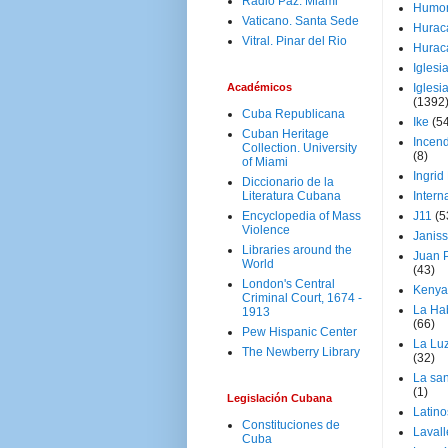
Radio Paz. Miami
Humo
Vaticano. Santa Sede
Hurac
Vitral. Pinar del Rio
Hurac
Iglesi
Académicos
Iglesi
(1392
Cuba Republicana
Ike
(5
Cuban Heritage
Incen
Collection. University
(8)
of Miami
Ingrid
Diccionario de la
Literatura Cubana
Intern
Encyclopedia of Mass
J11
(5
Violence
Janiss
Libraries around the
Juan P
World
(43)
London's Central
Kenya
Criminal Court, 1674 -
La Ha
1913
(66)
Pew Hispanic Center
La Lu
The Newberry Library
(32)
La san
(1)
Legislación Cubana
Latino
Constituciones de
Laval
Cuba