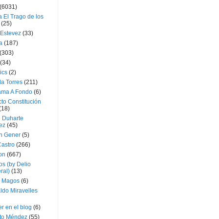
(6031)
 El Trago de los
(25)
 Estevez
(33)
a
(187)
(303)
(34)
ics
(2)
a Torres
(211)
ama A Fondo
(6)
to Constitución
(18)
l Duharte
ez
(45)
 Gener
(5)
Castro
(266)
on
(667)
os (by Delio
ral)
(13)
 Magos
(6)
ldo Miravelles
r en el blog
(6)
to Méndez
(55)