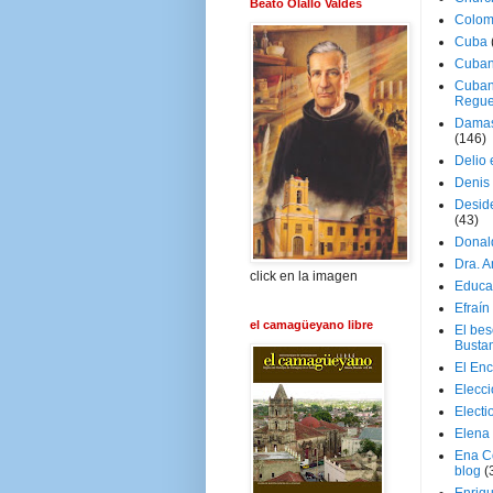
Beato Olallo Valdés
Colom
Cuba
Cuban
Cuban
Regue
Damas
(146)
Delio 
Denis 
Deside
(43)
Donal
Dra. 
click en la imagen
Educa
Efraín
el camagüeyano libre
El be
Busta
El En
Elecc
Electi
Elena
Ena C
blog
(