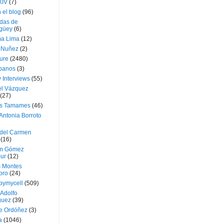
XIV
(7)
 el blog
(96)
das de
güey
(6)
a Lima
(12)
e Nuñez
(2)
ture
(2480)
ubanos
(3)
 Interviews
(55)
l Vázquez
(27)
s Tamames
(46)
Antonia Borroto
 del Carmen
(16)
m Gómez
ur
(12)
s Montes
bro
(24)
bymycell
(509)
Adolfo
guez
(39)
e Ordóñez
(3)
a
(1046)