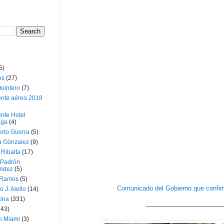
5)
os
(27)
uintero
(7)
ente aéreo 2018
nte Hotel
oga
(4)
erto Guerra
(5)
a Gónzalez
(9)
 Ribalta
(17)
 Padrón
ndez
(5)
 Ramos
(5)
Comunicado del Gobierno que confirma
o J. Aiello
(14)
tina
(331)
---------------------------------------
643)
n Miami
(3)