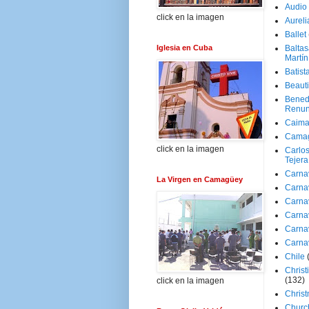
Audio
click en la imagen
Aureli
Ballet
Iglesia en Cuba
Baltas
Martín
Batist
Beaut
Bened
Renun
Caima
Cama
click en la imagen
Carlos
Tejera
Carna
La Virgen en Camagüey
Carna
Carna
Carna
Carna
Carna
Chile
Christ
(132)
click en la imagen
Chris
Churc