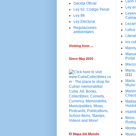
Leon 
Gaceta Oficial
Ley en
Ley 62. Código Penal
Leyen
Ley 88
Cama
Ley Electoral
Lezam
Regulaciones
Lidic
ambientales
Litera
los c
Visiting from ...
Manny
Manue
Portal
Since May 2010
Marco
Maria 
(11)
María
Muzio
Marie
Chaco
Matía
Huido
miami
Mons. 
Rodri
Monts
El Mapa del Mundo
Music