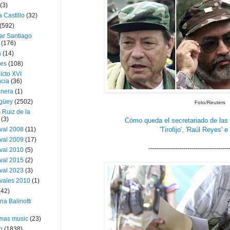
(3)
a Castillo
(32)
(592)
ar Santiago
(176)
a
(14)
ies
(108)
icto XVI
cia
(36)
nera
(1)
güey
(2502)
Foto/Reuters
 Ruiz de la
(3)
Cómo queda el secretariado de las 
val 2008
(11)
'Tirofijo', 'Raúl Reyes' e
val 2009
(17)
---------------------------------------
val 2010
(5)
val 2015
(2)
val 2023
(3)
vales 2010
(1)
(42)
ina Balinotti
tmas music
(23)
h
(1838)