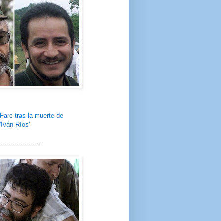
Farc tras la muerte de
 'Iván Ríos
'
---------------------