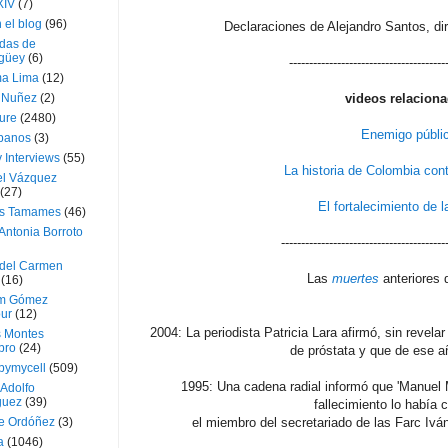
XIV
(7)
 el blog
(96)
Declaraciones de Alejandro Santos, di
das de
güey
(6)
---------------------------------------
a Lima
(12)
e Nuñez
(2)
videos relaciona
ture
(2480)
Enemigo públi
ubanos
(3)
 Interviews
(55)
La historia de Colombia cont
l Vázquez
(27)
El fortalecimiento de la
s Tamames
(46)
Antonia Borroto
-----------------------------------------
 del Carmen
Las
muertes
anteriores d
(16)
m Gómez
ur
(12)
2004: La periodista Patricia Lara afirmó, sin revela
s Montes
bro
(24)
de próstata y que de ese a
bymycell
(509)
1995: Una cadena radial informó que 'Manuel 
Adolfo
guez
(39)
fallecimiento lo había 
e Ordóñez
(3)
el miembro del secretariado de las Farc Iv
a
(1046)