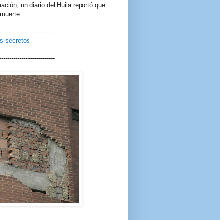
ión, un diario del Huila reportó que
 muerte.
----------------------------
s secretos
----------------------------