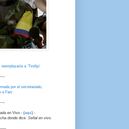
reemplazaría a ‘Tirofijo’
-----
irmada por el secretariado,
n a Farc
-----
ada en Vivo - (
aquí
) -
recha donde dice:
Señal en vivo
.
------