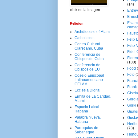
Enriq
(14)
click en la imagen
Entrev
Ernes
Estam
Religion
camag
Archdiocese of Miami
Faust
Catholic.net
Felix 
Centro Cultural
Félix 
Claretiano. Cuba
Fidel 
Conferencia de
Floren
Obispos de Cuba
(180)
Conferencia de
Food
Obispos de EU
Foto
(
Cosejo Episcopal
Latinoamericano.
Franci
CELAM
Frank
Ecclesia Digital
Gisel
Ermita de La Caridad.
Gordi
Miami
Gorki
Espacio Laical.
Habana
Guate
Palabra Nueva.
Gusta
Habana
Herib
Parroquias de
(73)
Sabaneque
Hondu