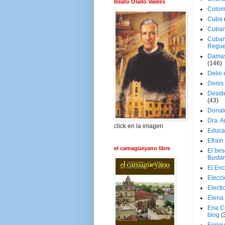
Beato Olallo Valdés
Colom
Cuba
Cuban
Cuban
Regue
Damas
(146)
Delio 
Denis 
Deside
(43)
Donal
Dra. 
click en la imagen
Educa
Efraín
el camagüeyano libre
El be
Busta
El En
Elecc
Electi
Elena
Ena C
blog
(