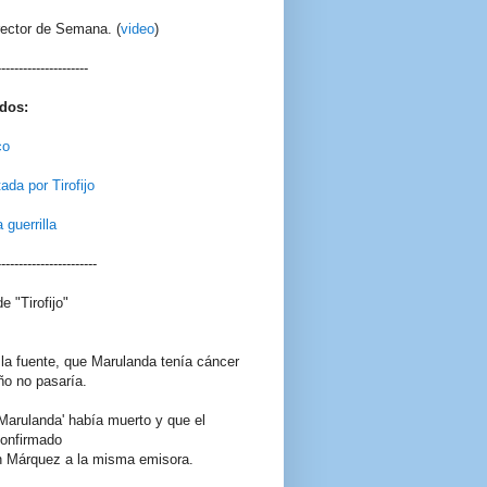
rector de Semana. (
video
)
---------------------
dos:
co
ada por Tirofijo
 guerrilla
-----------------------
e "Tirofijo"
r la fuente, que Marulanda tenía cáncer
ño no pasaría.
Marulanda' había muerto y que el
confirmado
án Márquez a la misma emisora.