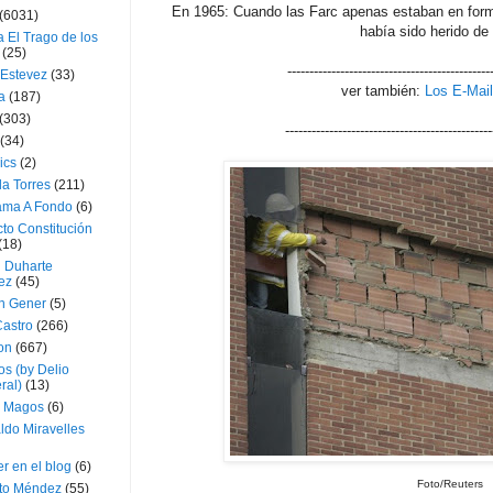
En 1965: Cuando las Farc apenas estaban en formac
(6031)
había sido herido de
 El Trago de los
(25)
----------------------------------------------
 Estevez
(33)
ver también:
Los E-Mail
a
(187)
(303)
-----------------------------------------------
(34)
ics
(2)
a Torres
(211)
ama A Fondo
(6)
to Constitución
(18)
l Duharte
ez
(45)
 Gener
(5)
Castro
(266)
on
(667)
os (by Delio
ral)
(13)
 Magos
(6)
ldo Miravelles
r en el blog
(6)
Foto/Reuters
to Méndez
(55)