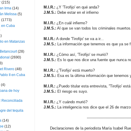
r
(215)
M.I.R.:
¿Y 'Tirofijo' en qué anda?
an Irma
(14)
J.M.S.:
Debe estar en el infierno
án Melissa
(5)
a
(1773)
M.I.R.:
¿En cuál infierno?
a en Cuba
J.M.S.:
Al que se van todos los criminales muertos
)
4)
M.I.R.:
A donde 'Tirofijo' se va a ir...
dio en Matanzas
J.M.S.:
La información que tenemos es que ya se f
 Betancourt
(28)
M.I.R.:
¿Cómo así, 'Tirofijo' se murió?
ational
(2690)
J.M.S.:
Es lo que nos dice una fuente que nunca no
3)
et Rivero
(48)
M.I.R.:
¿'Tirofijo' está muerto?
ablo II en Cuba
J.M.S.:
Esa es la última información que tenemos 
(4)
M.I.R.:
¿Puedo titular esta entrevista, ''Tirofijo' est
bana de hoy
J.M.S.:
El riesgo es suyo.
z Reconciliada
M.I.R.:
¿Y cuándo murió?
J.M.S.:
La inteligencia nos dice que el 26 de marzo
gre del tequila
-------------------------------------
s
(14)
lee
(12)
Declaraciones de la periodista
María Isabel Rue