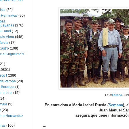
ue José Varona
ista
(39)
t Heminway
(90)
pas
üeyanas
(376)
o Canel
(12)
Luis Viera
(448)
Varela
(17)
Castro
(108)
cia Guglielmotti
(21)
10801)
sco I
(289)
 de Varona
(28)
a Baranda
(1)
ano Lupi
(15)
Foto/
Fariana
. Flic
(14)
mala
(9)
En entrevista a María Isabel Rueda (
Semana
), 
v
(23)
Juan Manuel San
asegura que tiene información
erto Hernandez
ras
(100)
...