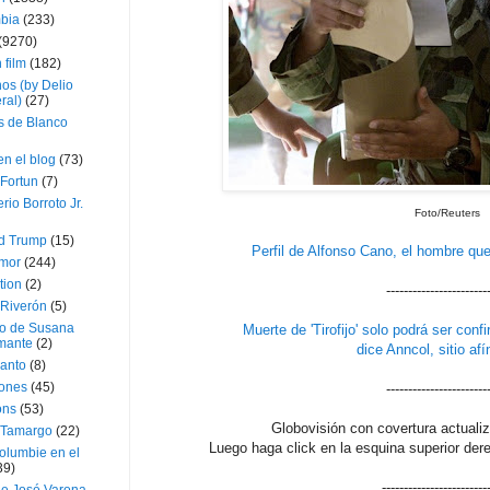
bia
(233)
(9270)
 film
(182)
os (by Delio
ral)
(27)
 de Blanco
en el blog
(73)
Fortun
(7)
rio Borroto Jr.
Foto/Reuters
d Trump
(15)
Perfil de Alfonso Cano, el hombre que 
Amor
(244)
tion
(2)
-----------------------
 Riverón
(5)
so de Susana
Muerte de 'Tirofijo' solo podrá ser conf
mante
(2)
dice Anncol, sitio afí
canto
(8)
iones
(45)
-----------------------
ons
(53)
Globovisi
ón con covertura actualiz
 Tamargo
(22)
Luego haga click en la esquina superior de
olumbie en el
39)
------------------------