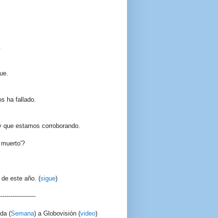
.
ue.
s ha fallado.
y que estamos corroborando.
á muerto'?
 de este año. (
sigue
)
-------------------
da (
Semana
) a Globovisi
ó
n (
video
)