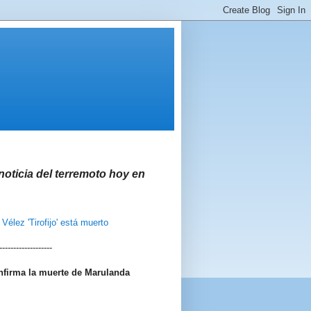
 noticia del terremoto hoy en
élez 'Tirofijo' está muerto
-------------------
nfirma la muerte de Marulanda