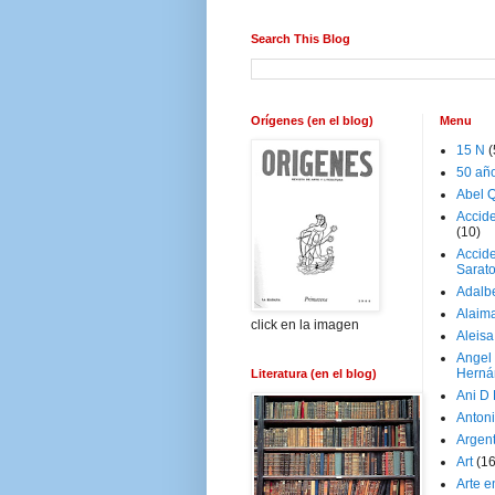
Search This Blog
Orígenes (en el blog)
Menu
15 N
(
50 añ
Abel Q
Accid
(10)
Accide
Sarat
Adalb
Alaim
click en la imagen
Aleisa
Angel
Herná
Literatura (en el blog)
Ani D
Antoni
Argen
Art
(1
Arte e