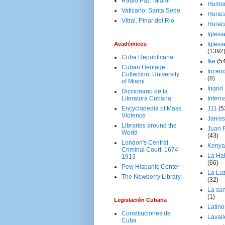
Radio Paz. Miami
Humo
Vaticano. Santa Sede
Hurac
Vitral. Pinar del Rio
Hurac
Iglesi
Académicos
Iglesi
(1392
Cuba Republicana
Ike
(5
Cuban Heritage
Incen
Collection. University
(8)
of Miami
Ingrid
Diccionario de la
Literatura Cubana
Intern
Encyclopedia of Mass
J11
(5
Violence
Janiss
Libraries around the
Juan P
World
(43)
London's Central
Kenya
Criminal Court, 1674 -
La Ha
1913
(66)
Pew Hispanic Center
La Lu
The Newberry Library
(32)
La san
(1)
Legislación Cubana
Latino
Constituciones de
Laval
Cuba