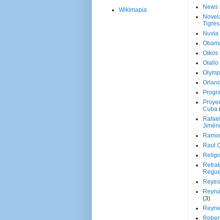
News
Wikimapia
Novela
Tigres
Nuvia
Obam
Oikos
Olallo
Olymp
Orland
Progr
Proyec
Cuba
Rafae
Jimén
Ramon
Raul 
Religi
Retrat
Regue
Reyes
Reyna
(3)
Reynie
Rober