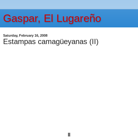
Gaspar, El Lugareño
Saturday, February 16, 2008
Estampas camagüeyanas (II)
II