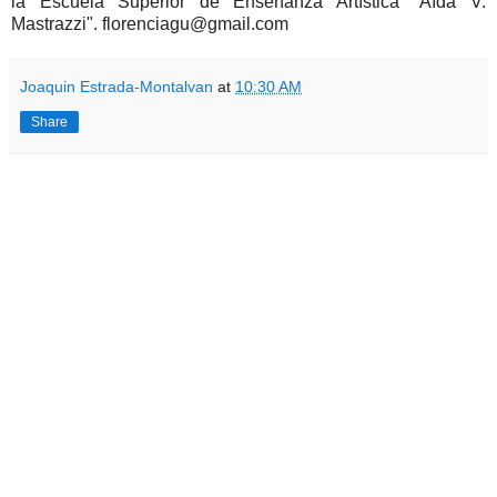
la Escuela Superior de Enseñanza Artística "Aída V.
Mastrazzi". florenciagu@gmail.com
Joaquin Estrada-Montalvan
at
10:30 AM
Share