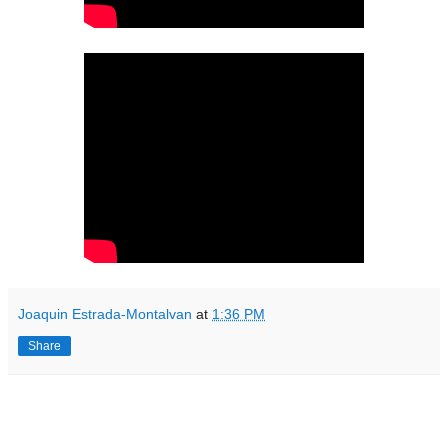
Joaquin Estrada-Montalvan
at
1:36 PM
Share