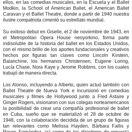
ellos, en las comedias musicales, en la Escuela y el Ballet
Modkin, la School of American Ballet, el American Ballet
Caravan y el Ballet Theatre, donde a partir de 1940 nuestra
ilustre compatriota cimentó su estrellato mundial.
Su exitoso debut en Giselle, el 2 de noviembre de 1943, en
el Metropolitan Opera House neoyorkino, forma parte
indisoluble de la historia del ballet en los Estados Unidos,
con el mismo brillo de los aportes fundacionales y creativos
hechos por figuras tan claves como Lincoln Kirstein,
Balanchine, los hermanos Christensen, Eugene Loring,
Lucía Chase, Nora Kaye y Jerome Robbins, con los cuales
trabajó de manera directa.
Los Alonso, incluyendo a Alberto, quien actuó también con
Ballet Theatre de Nueva York e incursionó en comedias
musicales y filmes de Hollywood junto a Fred Astaire y
Ginger Rogers, visionaron con sus colegas norteamericanos
la posibilidad de crear una compañía profesional de ballet
en Cuba, sueño que se materializó el 28 de octubre de
1948, con la colaboración decidida de un grupo de figuras
tan relevantes como Melissa Hayden, Bárbara Fallis y
Royes Fernández, así como de los directores de orquesta