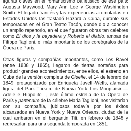
figuras claves en el romanticismo balletístico de ese país:
Augusta Maywood, Mary Ann Lee y George Washington
Smith. El legado francés y las experiencias acumuladas en
Estados Unidos las trasladó Hazard a Cuba, durante sus
temporadas en el Gran Teatro Tacón, donde dio a conocer
un amplio repertorio, en el que figuraron obras tan célebres
como
El dios y la bayadera
y
Roberto el diablo
, ambas de
Filippo Taglioni, el más importante de los coreógrafos de la
Ópera de París.
Otras figuras y compañías importantes, como Los Ravel
(entre 1838 y 1865), llegaron de tierras norteñas para
producir grandes acontecimientos, entre ellos, el estreno en
Cuba de la versión completa de
Giselle
, el 14 de febrero de
1849, protagonizado por Enriqueta Javelli-Wells, afamada
figura del Park Theatre de Nueva York. Los Monplaisir —
Adele e Hippolite—, este último estrella de la Ópera de
París y
partenaire
de la célebre María Taglioni, nos visitarían
con su compañía, jubilosos todavía por los éxitos
alcanzados en Nueva York y Nueva Orleans, ciudad de la
cual arribaron en el bergantín Titi, en febrero de 1848 y
regresarían para una segunda temporada en 1851.