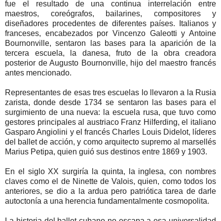
fue el resultado de una continua interrelación entre
maestros, coreógrafos, bailarines, compositores y
diseñadores procedentes de diferentes países. Italianos y
franceses, encabezados por Vincenzo Galeotti y Antoine
Bournonville, sentaron las bases para la aparición de la
tercera escuela, la danesa, fruto de la obra creadora
posterior de Augusto Bournonville, hijo del maestro francés
antes mencionado.
Representantes de esas tres escuelas lo llevaron a la Rusia
zarista, donde desde 1734 se sentaron las bases para el
surgimiento de una nueva: la escuela rusa, que tuvo como
gestores principales al austriaco Franz Hilferding, el italiano
Gasparo Angiolini y el francés Charles Louis Didelot, líderes
del ballet de acción, y como arquitecto supremo al marsellés
Marius Petipa, quien guió sus destinos entre 1869 y 1903.
En el siglo XX surgiría la quinta, la inglesa, con nombres
claves como el de Ninette de Valois, quien, como todos los
anteriores, se dio a la ardua pero patriótica tarea de darle
autoctonía a una herencia fundamentalmente cosmopolita.
La historia del ballet cubano no escapa a esa universalidad