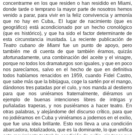
concentrarme en los que residen o han residido en Miami,
donde tarde o temprano la mayor parte de nosotros hemos
venido a parar, para vivir en la feliz convivencia y armonía
que no hay en Cuba,. El lugar de nacimiento (que es
geográfico) está acondicionado por un hecho cronológico
(que es histórico), y que ha sido el factor determinante de
esta circunstancia inusitada. La reciente publicación de
Teatro cubano de Miami
fue un punto de apoyo, pero
también me di cuenta de que también éramos, quizás
afortunadamente, una combinación del aceite y el vinagre,
porque no todos los dramaturgos son iguales, y que en poco
nos parecíamos, salvo en el hecho de que en definitiva
todos habíamos renacidos en 1959, cuando Fidel Castro,
que sabe más que la bibijagua, coge la sartén por el mango,
dándonos tres patadas por el culo, y nos manda al destierro
para que nos uniéramos fraternalmente, diéramos un
ejemplo de buenas intenciones libres de intrigas y
puñaladas traperas, y nos pusiéramos a hacer teatro. En
otras palabras, y alejándome del discurso crítico, para que
no jodiéramos en Cuba y viniéramos a jodernos en el exilio,
que fue una idea brillante. Esto nos lleva a una condición
abarcadora, totalizadora, que es la dominante, lo que unifica