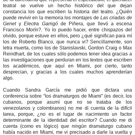
teatral se vuelve un hecho histórico del que dejan
constancia los que escriben la historia del teatro. ¿Quién
puede revivir en la memoria los montajes de
Las criadas de
Genet
y
Electra Garrigó
de Piñera, que llevó a escena
Francisco Morín?. Yo lo puedo hacer, entre chispazos del
olvido, porque estuve en ellos, pero ¿qué significan para mí
los de Roberto Blanco, que nunca vi? Sencillamente, son
letra muerta, como los de Stanislavski, Gordon Craig o Max
Reindhart, de los cuales sólo podemos tener idea gracias a
las investigaciones que perduran en los textos que escriben
los académicos, que aquí en Miami, por cierto, tanto
desprecian, y gracias a los cuales muchos aprenderían
algo.
Cuando Sandra García me pidió que dictara una
conferencia sobre “los dramaturgos de Miami” (es decir, los
cubanos, porque asumí que no se trataba de los
venezolanos y colombianos) no me di cuenta de la difícil
tarea, porque, ¿no es el lugar de nacimiento un factor
determinante de la identidad del escritor? Cuando me di
cuenta (como es lógico) que ningún dramaturgo cubano
había nacido en Miami, me vi precisado a darle la vuelta y