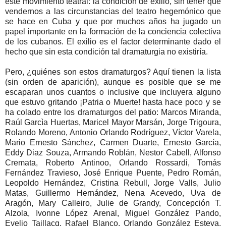
este movimiento teatral: la condición de exilio, sin tener que
vendernos a las circunstancias del teatro hegemónico que
se hace en Cuba y que por muchos años ha jugado un
papel importante en la formación de la conciencia colectiva
de los cubanos. El exilio es el factor determinante dado el
hecho que sin esta condición tal dramaturgia no existiría.
Pero, ¿quiénes son estos dramaturgos? Aquí tienen la lista
(sin orden de aparición), aunque es posible que se me
escaparan unos cuantos o inclusive que incluyera alguno
que estuvo gritando ¡Patria o Muerte! hasta hace poco y se
ha colado entre los dramaturgos del patio: Marcos Miranda,
Raúl Garcìa Huertas, Maricel Mayor Marsán, Jorge Trigoura,
Rolando Moreno, Antonio Orlando Rodríguez, Víctor Varela,
Mario Ernesto Sánchez, Carmen Duarte, Ernesto García,
Eddy Diaz Souza, Armando Roblán, Nestor Cabell, Alfonso
Cremata, Roberto Antinoo, Orlando Rossardi, Tomás
Fernández Travieso, José Enrique Puente, Pedro Román,
Leopoldo Hernández, Cristina Rebull, Jorge Valls, Julio
Matas, Guillermo Hernández, Nena Acevedo, Uva de
Aragón, Mary Calleiro, Julie de Grandy, Concepción T.
Alzola, Ivonne López Arenal, Miguel González Pando,
Evelio Taillacq, Rafael Blanco, Orlando González Esteva,