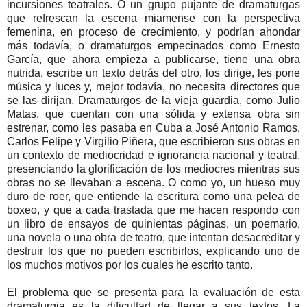
incursiones teatrales. O un grupo pujante de dramaturgas
que refrescan la escena miamense con la perspectiva
femenina, en proceso de crecimiento, y podrían ahondar
más todavía, o dramaturgos empecinados como Ernesto
García, que ahora empieza a publicarse, tiene una obra
nutrida, escribe un texto detrás del otro, los dirige, les pone
música y luces y, mejor todavía, no necesita directores que
se las dirijan. Dramaturgos de la vieja guardia, como Julio
Matas, que cuentan con una sólida y extensa obra sin
estrenar, como les pasaba en Cuba a José Antonio Ramos,
Carlos Felipe y Virgilio Piñera, que escribieron sus obras en
un contexto de mediocridad e ignorancia nacional y teatral,
presenciando la glorificación de los mediocres mientras sus
obras no se llevaban a escena. O como yo, un hueso muy
duro de roer, que entiende la escritura como una pelea de
boxeo, y que a cada trastada que me hacen respondo con
un libro de ensayos de quinientas páginas, un poemario,
una novela o una obra de teatro, que intentan desacreditar y
destruir los que no pueden escribirlos, explicando uno de
los muchos motivos por los cuales he escrito tanto.
El problema que se presenta para la evaluación de esta
dramaturgia es la dificultad de llegar a sus textos. La