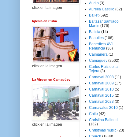
Audio
(3)
click en la imagen
Aurelia Castillo
(32)
Ballet
(592)
Iglesia en Cuba
Baltasar Santiago
Martín
(176)
Batista
(14)
Beauties
(108)
Benedicto XVI
Renuncia
(36)
Caimanera
(1)
Camagüey
(2502)
click en la imagen
Carlos Ruiz de la
Tejera
(3)
Carnaval 2008
(11)
La Virgen en Camagüey
Carnaval 2009
(17)
Carnaval 2010
(5)
Carnaval 2015
(2)
Carnaval 2023
(3)
Carnavales 2010
(1)
Chile
(42)
Christina Balinotti
(132)
click en la imagen
Christmas music
(23)
Church
(1838)