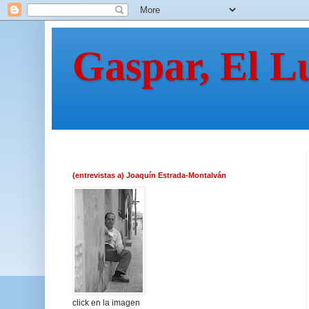
Gaspar, El L
(entrevistas a) Joaquín Estrada-Montalván
click en la imagen