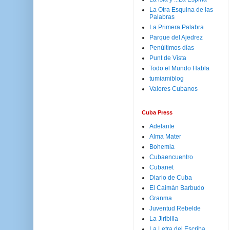
La Otra Esquina de las
Palabras
La Primera Palabra
Parque del Ajedrez
Penúltimos días
Punt de Vista
Todo el Mundo Habla
tumiamiblog
Valores Cubanos
Cuba Press
Adelante
Alma Mater
Bohemia
Cubaencuentro
Cubanet
Diario de Cuba
El Caimán Barbudo
Granma
Juventud Rebelde
La Jiribilla
La Letra del Escriba