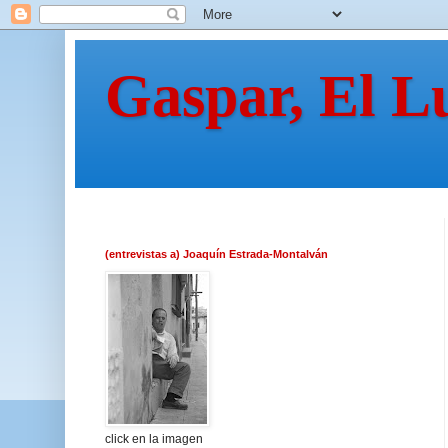
Gaspar, El L
(entrevistas a) Joaquín Estrada-Montalván
click en la imagen