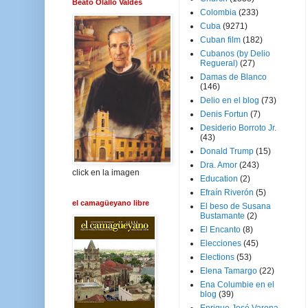
Beato Olallo Valdés
Colombia
(233)
Cuba
(9271)
Cuban film
(182)
Cubanos (by Delio
Regueral)
(27)
Damas de Blanco
(146)
Delio en el blog
(73)
Denis Fortun
(7)
Desiderio Borroto Jr.
(43)
Donald Trump
(15)
Dra. Amor
(243)
click en la imagen
Education
(2)
Efraín Riverón
(5)
el camagüeyano libre
El beso de Susana
Bustamante
(2)
El Encanto
(8)
Elecciones
(45)
Elections
(53)
Elena Tamargo
(22)
Ena Columbie en el
blog
(39)