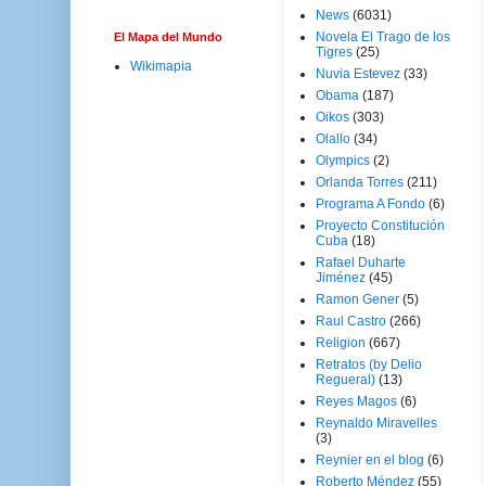
News
(6031)
Novela El Trago de los
El Mapa del Mundo
Tigres
(25)
Wikimapia
Nuvia Estevez
(33)
Obama
(187)
Oikos
(303)
Olallo
(34)
Olympics
(2)
Orlanda Torres
(211)
Programa A Fondo
(6)
Proyecto Constitución
Cuba
(18)
Rafael Duharte
Jiménez
(45)
Ramon Gener
(5)
Raul Castro
(266)
Religion
(667)
Retratos (by Delio
Regueral)
(13)
Reyes Magos
(6)
Reynaldo Miravelles
(3)
Reynier en el blog
(6)
Roberto Méndez
(55)