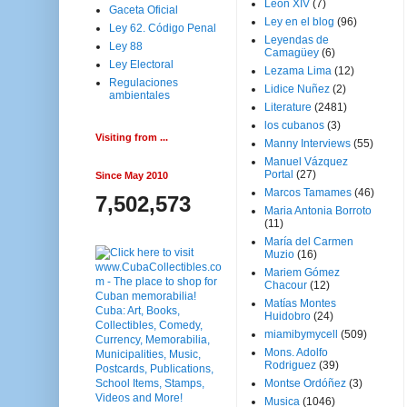
Leon XIV
(7)
Gaceta Oficial
Ley en el blog
(96)
Ley 62. Código Penal
Leyendas de
Ley 88
Camagüey
(6)
Ley Electoral
Lezama Lima
(12)
Regulaciones
Lidice Nuñez
(2)
ambientales
Literature
(2481)
los cubanos
(3)
Visiting from ...
Manny Interviews
(55)
Manuel Vázquez
Portal
(27)
Since May 2010
Marcos Tamames
(46)
7,502,573
Maria Antonia Borroto
(11)
María del Carmen
Muzio
(16)
Mariem Gómez
Chacour
(12)
Matías Montes
Huidobro
(24)
miamibymycell
(509)
Mons. Adolfo
Rodriguez
(39)
Montse Ordóñez
(3)
Musica
(1046)