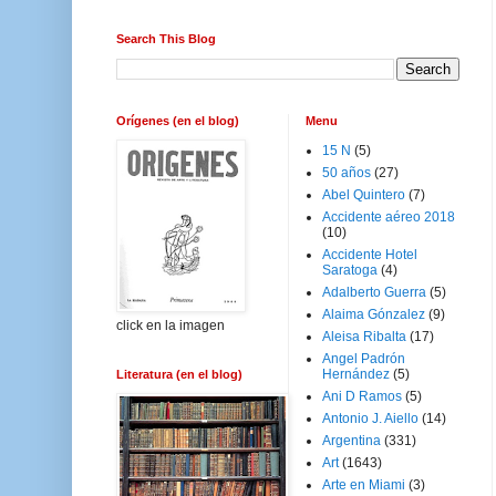
Search This Blog
Orígenes (en el blog)
Menu
15 N
(5)
50 años
(27)
Abel Quintero
(7)
Accidente aéreo 2018
(10)
Accidente Hotel
Saratoga
(4)
Adalberto Guerra
(5)
Alaima Gónzalez
(9)
click en la imagen
Aleisa Ribalta
(17)
Angel Padrón
Hernández
(5)
Literatura (en el blog)
Ani D Ramos
(5)
Antonio J. Aiello
(14)
Argentina
(331)
Art
(1643)
Arte en Miami
(3)