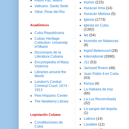
Radio Paz. Miami
Humor
(215)
Vaticano. Santa Sede
Huracan Irma
(14)
Vitral. Pinar del Rio
Huracán Melissa
(5)
Iglesia
(1773)
Académicos
Iglesia en Cuba
(1392)
Cuba Republicana
Ike
(54)
Cuban Heritage
Incendio en Matanzas
Collection. University
(8)
of Miami
Ingrid Betancourt
(28)
Diccionario de la
Literatura Cubana
International
(2690)
Encyclopedia of Mass
J11
(53)
Violence
Janisset Rivero
(48)
Libraries around the
Juan Pablo II en Cuba
World
(43)
London's Central
Kenya
(4)
Criminal Court, 1674 -
La Habana de hoy
1913
(66)
Pew Hispanic Center
La Luz Reconciliada
The Newberry Library
(32)
La sangre del tequila
(1)
Legislación Cubana
Latinos
(14)
Constituciones de
Lavallee
(12)
Cuba