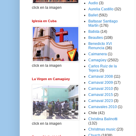
Audio
(3)
click en la imagen
Aurelia Castillo
(32)
Ballet
(592)
Iglesia en Cuba
Baltasar Santiago
Martín
(176)
Batista
(14)
Beauties
(108)
Benedicto XVI
Renuncia
(36)
Caimanera
(1)
Camagüey
(2502)
click en la imagen
Carlos Ruiz de la
Tejera
(3)
Carnaval 2008
(11)
La Virgen en Camagüey
Carnaval 2009
(17)
Carnaval 2010
(5)
Carnaval 2015
(2)
Carnaval 2023
(3)
Carnavales 2010
(1)
Chile
(42)
Christina Balinotti
(132)
click en la imagen
Christmas music
(23)
Church
(1838)