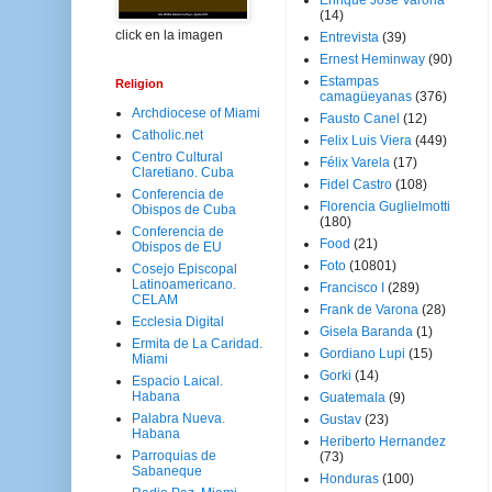
Enrique José Varona
(14)
click en la imagen
Entrevista
(39)
Ernest Heminway
(90)
Estampas
Religion
camagüeyanas
(376)
Archdiocese of Miami
Fausto Canel
(12)
Catholic.net
Felix Luis Viera
(449)
Centro Cultural
Félix Varela
(17)
Claretiano. Cuba
Fidel Castro
(108)
Conferencia de
Florencia Guglielmotti
Obispos de Cuba
(180)
Conferencia de
Food
(21)
Obispos de EU
Foto
(10801)
Cosejo Episcopal
Latinoamericano.
Francisco I
(289)
CELAM
Frank de Varona
(28)
Ecclesia Digital
Gisela Baranda
(1)
Ermita de La Caridad.
Gordiano Lupi
(15)
Miami
Gorki
(14)
Espacio Laical.
Habana
Guatemala
(9)
Palabra Nueva.
Gustav
(23)
Habana
Heriberto Hernandez
Parroquias de
(73)
Sabaneque
Honduras
(100)