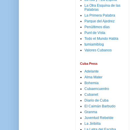
La Otra Esquina de las
Palabras
La Primera Palabra
Parque del Ajedrez
Penúltimos días
Punt de Vista
Todo el Mundo Habla
tumiamiblog
Valores Cubanos
Cuba Press
Adelante
Alma Mater
Bohemia
Cubaencuentro
Cubanet
Diario de Cuba
El Caimán Barbudo
Granma
Juventud Rebelde
La Jiribilla
La Letra del Escriba