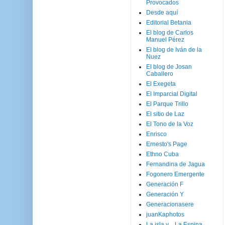
Provocados
Desde aquí
Editorial Betania
El blog de Carlos
Manuel Pérez
El blog de Iván de la
Nuez
El blog de Josan
Caballero
El Exegeta
El Imparcial Digital
El Parque Trillo
El sitio de Laz
El Tono de la Voz
Enrisco
Ernesto's Page
Ethno Cuba
Fernandina de Jagua
Fogonero Emergente
Generación F
Generación Y
Generacionasere
juanKaphotos
La isla y ...La Espina