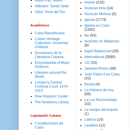
Radio Paz. Miami
Humor
(215)
Vaticano. Santa Sede
Huracan Irma
(14)
Vitral. Pinar del Rio
Huracán Melissa
(5)
Iglesia
(1773)
Académicos
Iglesia en Cuba
(1392)
Cuba Republicana
Ike
(54)
Cuban Heritage
Incendio en Matanzas
Collection. University
(8)
of Miami
Ingrid Betancourt
(28)
Diccionario de la
Literatura Cubana
International
(2690)
Encyclopedia of Mass
J11
(53)
Violence
Janisset Rivero
(48)
Libraries around the
Juan Pablo II en Cuba
World
(43)
London's Central
Kenya
(4)
Criminal Court, 1674 -
La Habana de hoy
1913
(66)
Pew Hispanic Center
La Luz Reconciliada
The Newberry Library
(32)
La sangre del tequila
(1)
Legislación Cubana
Latinos
(14)
Constituciones de
Lavallee
(12)
Cuba