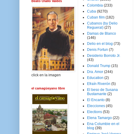
Beato Olallo Valdés
Colombia
(233)
Cuba
(9270)
Cuban film
(182)
Cubanos (by Delio
Regueral)
(27)
Damas de Blanco
(146)
Delio en el blog
(73)
Denis Fortun
(7)
Desiderio Borroto Jr.
(43)
Donald Trump
(15)
Dra. Amor
(244)
click en la imagen
Education
(2)
Efraín Riverón
(5)
el camagüeyano libre
El beso de Susana
Bustamante
(2)
El Encanto
(8)
Elecciones
(45)
Elections
(53)
Elena Tamargo
(22)
Ena Columbie en el
blog
(39)