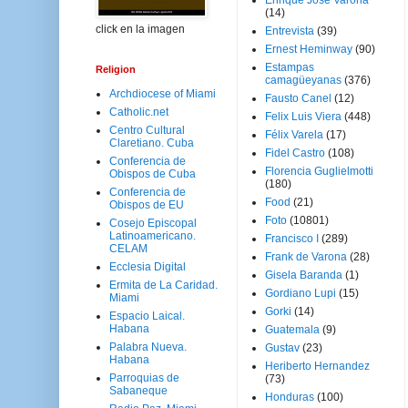
Enrique José Varona
(14)
click en la imagen
Entrevista
(39)
Ernest Heminway
(90)
Estampas
Religion
camagüeyanas
(376)
Archdiocese of Miami
Fausto Canel
(12)
Catholic.net
Felix Luis Viera
(448)
Centro Cultural
Félix Varela
(17)
Claretiano. Cuba
Fidel Castro
(108)
Conferencia de
Florencia Guglielmotti
Obispos de Cuba
(180)
Conferencia de
Food
(21)
Obispos de EU
Foto
(10801)
Cosejo Episcopal
Latinoamericano.
Francisco I
(289)
CELAM
Frank de Varona
(28)
Ecclesia Digital
Gisela Baranda
(1)
Ermita de La Caridad.
Gordiano Lupi
(15)
Miami
Gorki
(14)
Espacio Laical.
Habana
Guatemala
(9)
Palabra Nueva.
Gustav
(23)
Habana
Heriberto Hernandez
Parroquias de
(73)
Sabaneque
Honduras
(100)