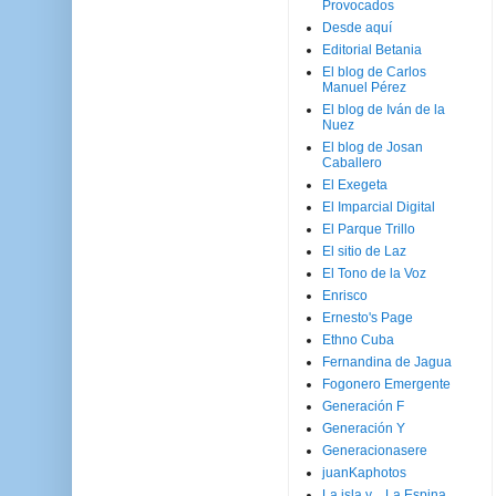
Provocados
Desde aquí
Editorial Betania
El blog de Carlos
Manuel Pérez
El blog de Iván de la
Nuez
El blog de Josan
Caballero
El Exegeta
El Imparcial Digital
El Parque Trillo
El sitio de Laz
El Tono de la Voz
Enrisco
Ernesto's Page
Ethno Cuba
Fernandina de Jagua
Fogonero Emergente
Generación F
Generación Y
Generacionasere
juanKaphotos
La isla y ...La Espina