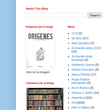
Search This Blog
Orígenes (en el blog)
Menu
15 N
(5)
50 años
(27)
Abel Quintero
(7)
Accidente aéreo 2018
(10)
Accidente Hotel
Saratoga
(4)
Adalberto Guerra
(5)
Alaima Gónzalez
(9)
click en la imagen
Aleisa Ribalta
(17)
Angel Padrón
Hernández
(5)
Literatura (en el blog)
Ani D Ramos
(5)
Antonio J. Aiello
(14)
Argentina
(331)
Art
(1643)
Arte en Miami
(3)