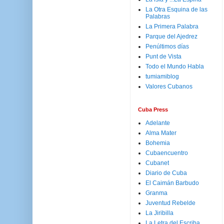
La Otra Esquina de las
Palabras
La Primera Palabra
Parque del Ajedrez
Penúltimos días
Punt de Vista
Todo el Mundo Habla
tumiamiblog
Valores Cubanos
Cuba Press
Adelante
Alma Mater
Bohemia
Cubaencuentro
Cubanet
Diario de Cuba
El Caimán Barbudo
Granma
Juventud Rebelde
La Jiribilla
La Letra del Escriba