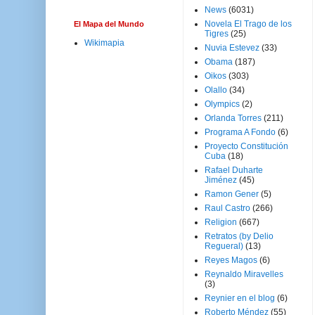
News
(6031)
Novela El Trago de los
El Mapa del Mundo
Tigres
(25)
Wikimapia
Nuvia Estevez
(33)
Obama
(187)
Oikos
(303)
Olallo
(34)
Olympics
(2)
Orlanda Torres
(211)
Programa A Fondo
(6)
Proyecto Constitución
Cuba
(18)
Rafael Duharte
Jiménez
(45)
Ramon Gener
(5)
Raul Castro
(266)
Religion
(667)
Retratos (by Delio
Regueral)
(13)
Reyes Magos
(6)
Reynaldo Miravelles
(3)
Reynier en el blog
(6)
Roberto Méndez
(55)