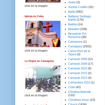
Audio
(3)
click en la imagen
Aurelia Castillo
(32)
Ballet
(592)
Iglesia en Cuba
Baltasar Santiago
Martín
(176)
Batista
(14)
Beauties
(108)
Benedicto XVI
Renuncia
(36)
Caimanera
(1)
Camagüey
(2502)
click en la imagen
Carlos Ruiz de la
Tejera
(3)
Carnaval 2008
(11)
La Virgen en Camagüey
Carnaval 2009
(17)
Carnaval 2010
(5)
Carnaval 2015
(2)
Carnaval 2023
(3)
Carnavales 2010
(1)
Chile
(42)
Christina Balinotti
(132)
click en la imagen
Christmas music
(23)
Church
(1838)