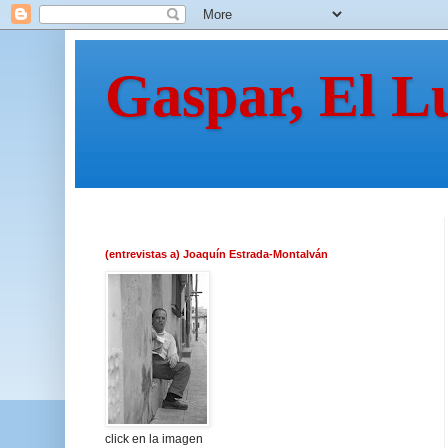
Gaspar, El L
(entrevistas a) Joaquín Estrada-Montalván
click en la imagen