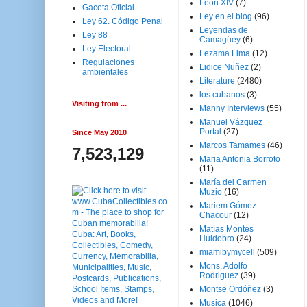
Leon XIV
(7)
Gaceta Oficial
Ley en el blog
(96)
Ley 62. Código Penal
Leyendas de
Ley 88
Camagüey
(6)
Ley Electoral
Lezama Lima
(12)
Regulaciones
Lidice Nuñez
(2)
ambientales
Literature
(2480)
los cubanos
(3)
Visiting from ...
Manny Interviews
(55)
Manuel Vázquez
Portal
(27)
Since May 2010
Marcos Tamames
(46)
7,523,129
Maria Antonia Borroto
(11)
María del Carmen
Muzio
(16)
Mariem Gómez
Chacour
(12)
Matías Montes
Huidobro
(24)
miamibymycell
(509)
Mons. Adolfo
Rodriguez
(39)
Montse Ordóñez
(3)
Musica
(1046)