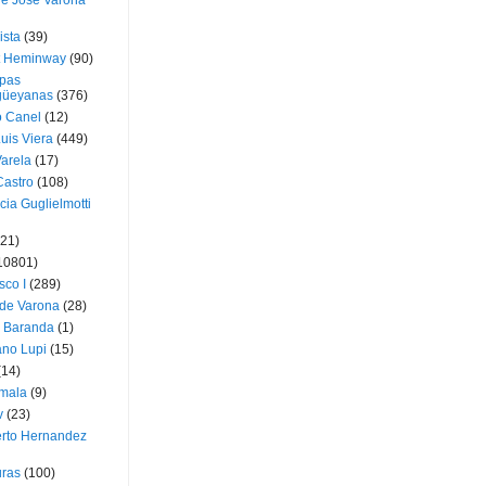
ue José Varona
ista
(39)
t Heminway
(90)
pas
üeyanas
(376)
o Canel
(12)
Luis Viera
(449)
Varela
(17)
Castro
(108)
cia Guglielmotti
(21)
10801)
sco I
(289)
 de Varona
(28)
a Baranda
(1)
ano Lupi
(15)
(14)
mala
(9)
v
(23)
erto Hernandez
ras
(100)