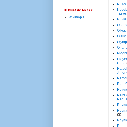
News
Novela
El Mapa del Mundo
Tigres
Wikimapia
Nuvia
Obam
Oikos
Olallo
Olymp
Orland
Progr
Proyec
Cuba
Rafae
Jimén
Ramon
Raul 
Religi
Retrat
Regue
Reyes
Reyna
(3)
Reynie
Rober