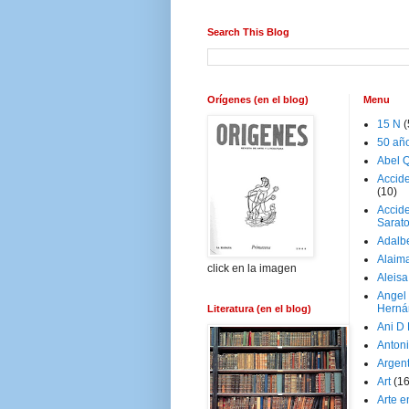
Search This Blog
Orígenes (en el blog)
Menu
15 N
(
50 añ
Abel Q
Accid
(10)
Accide
Sarat
Adalb
Alaim
click en la imagen
Aleisa
Angel
Herná
Literatura (en el blog)
Ani D
Antoni
Argen
Art
(1
Arte e