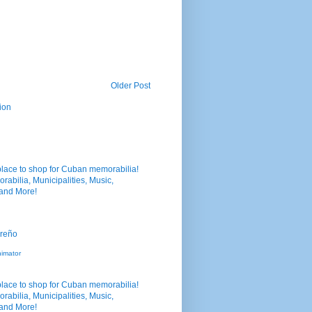
Older Post
ion
nimator