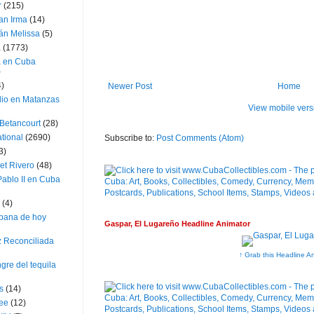
r
(215)
an Irma
(14)
án Melissa
(5)
a
(1773)
a en Cuba
)
4)
Newer Post
Home
dio en Matanzas
View mobile vers
 Betancourt
(28)
ational
(2690)
Subscribe to:
Post Comments (Atom)
3)
et Rivero
(48)
ablo II en Cuba
(4)
bana de hoy
Gaspar, El Lugareño Headline Animator
z Reconciliada
↑ Grab this Headline A
gre del tequila
s
(14)
lee
(12)