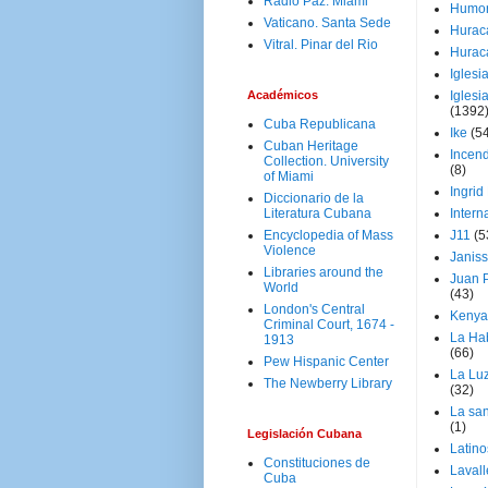
Radio Paz. Miami
Humo
Vaticano. Santa Sede
Hurac
Vitral. Pinar del Rio
Hurac
Iglesi
Académicos
Iglesi
(1392
Cuba Republicana
Ike
(5
Cuban Heritage
Incen
Collection. University
(8)
of Miami
Ingrid
Diccionario de la
Literatura Cubana
Intern
Encyclopedia of Mass
J11
(5
Violence
Janiss
Libraries around the
Juan P
World
(43)
London's Central
Kenya
Criminal Court, 1674 -
La Ha
1913
(66)
Pew Hispanic Center
La Lu
The Newberry Library
(32)
La san
(1)
Legislación Cubana
Latino
Constituciones de
Laval
Cuba