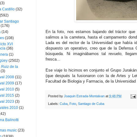
(3)
a Castillo
(32)
(592)
ar Santiago
(176)
En la foto, nos estamos bajando del tráctor que 
a
(14)
salimos a la carretera, hasta el campamento dond
ies
(108)
Lada es del rector de la Universidad que había i
icto XVI
dispuesto un operativo, creo que de la Defensa Ci
cia
(36)
búsqueda. Ni imaginábamos tal revuelo, lleg
nera
(1)
fresca...
güey
(2502)
 Ruiz de la
Ese viaje lo hicimos en conjunto el Grupo Jurakán 
(3)
(que después la fusionaron con la de Artes y Let
val 2008
(11)
Facultad de Biologia y Farmacia, de la Universidad
val 2009
(17)
val 2010
(5)
val 2015
(2)
Posted by
Joaquin Estrada-Montalvan
at
9:48 PM
val 2023
(3)
Labels:
Cuba
,
Foto
,
Santiago de Cuba
vales 2010
(1)
(42)
ina Balinotti
tmas music
(23)
h
(1838)