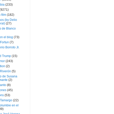
bia
(233)
(9271)
 film
(182)
os (by Delio
ral)
(27)
 de Blanco
en el blog
(73)
Fortun
(7)
rio Borroto Jr.
d Trump
(15)
Amor
(243)
tion
(2)
 Riverón
(5)
so de Susana
mante
(2)
canto
(8)
iones
(45)
ons
(53)
 Tamargo
(22)
olumbie en el
39)