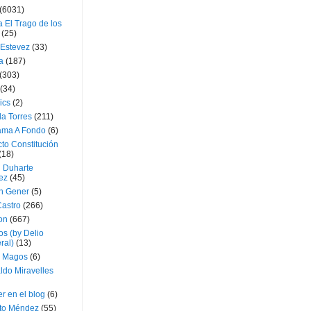
(6031)
 El Trago de los
(25)
 Estevez
(33)
a
(187)
(303)
(34)
ics
(2)
a Torres
(211)
ama A Fondo
(6)
to Constitución
(18)
l Duharte
ez
(45)
 Gener
(5)
Castro
(266)
on
(667)
os (by Delio
ral)
(13)
 Magos
(6)
ldo Miravelles
r en el blog
(6)
to Méndez
(55)