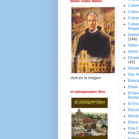
Beato Olallo Valdés
Colom
Cuba
Cuban
Cuban
Regue
Damas
(146)
Delio 
Denis 
Deside
(43)
Donal
Dra. 
click en la imagen
Educa
Efraín
el camagüeyano libre
El be
Busta
El En
Elecc
Electi
Elena
Ena C
blog
(