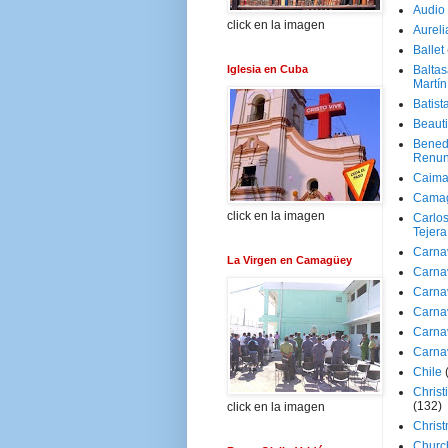
Audio
click en la imagen
Aureli
Ballet
Iglesia en Cuba
Baltas
Martín
Batist
Beaut
Bened
Renun
Caima
Cama
click en la imagen
Carlos
Tejera
Carna
La Virgen en Camagüey
Carna
Carna
Carna
Carna
Carna
Chile
Christ
(132)
click en la imagen
Chris
Churc