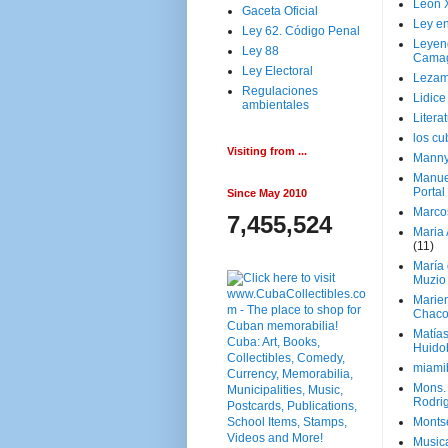
Leon 
Gaceta Oficial
Ley en
Ley 62. Código Penal
Leyen
Ley 88
Cama
Ley Electoral
Lezam
Regulaciones
Lidic
ambientales
Litera
los c
Visiting from ...
Manny
Manue
Portal
Since May 2010
Marco
7,455,524
Maria 
(11)
María
Muzio
Marie
Chaco
Matía
Huido
miami
Mons. 
Rodri
Monts
Music