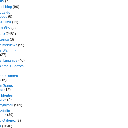
XIV
(7)
 el blog
(96)
das de
güey
(6)
a Lima
(12)
e Nuñez
(2)
ture
(2481)
ubanos
(3)
 Interviews
(55)
l Vázquez
(27)
s Tamames
(46)
Antonia Borroto
 del Carmen
(16)
m Gómez
ur
(12)
s Montes
bro
(24)
bymycell
(509)
Adolfo
guez
(39)
e Ordóñez
(3)
a
(1046)