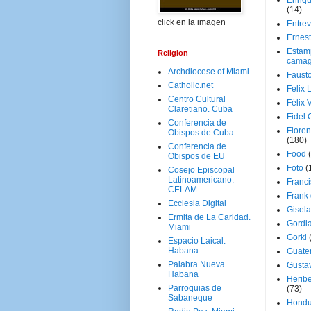
Enriq
(14)
click en la imagen
Entrev
Ernes
Estam
Religion
camag
Archdiocese of Miami
Faust
Catholic.net
Felix 
Centro Cultural
Félix 
Claretiano. Cuba
Fidel 
Conferencia de
Floren
Obispos de Cuba
(180)
Conferencia de
Food
Obispos de EU
Foto
(
Cosejo Episcopal
Latinoamericano.
Franci
CELAM
Frank
Ecclesia Digital
Gisel
Ermita de La Caridad.
Gordi
Miami
Gorki
Espacio Laical.
Habana
Guate
Palabra Nueva.
Gusta
Habana
Herib
Parroquias de
(73)
Sabaneque
Hondu