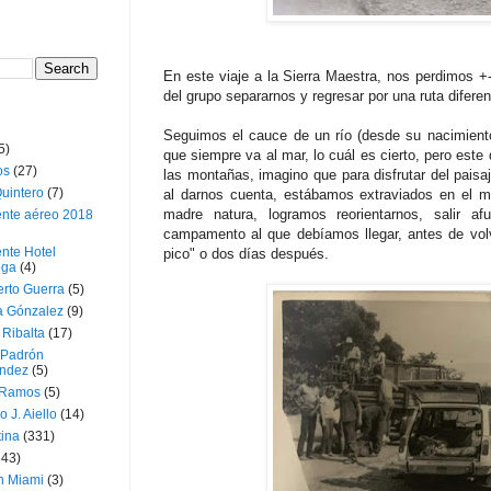
En este viaje a la Sierra Maestra, nos perdimos +
del grupo separarnos y regresar por una ruta diferen
Seguimos el cauce de un río (desde su nacimiento, h
5)
que siempre va al mar, lo cuál es cierto, pero este
os
(27)
las montañas, imagino que para disfrutar del pais
uintero
(7)
al darnos cuenta, estábamos extraviados en el m
madre natura, logramos reorientarnos, salir a
ente aéreo 2018
campamento al que debíamos llegar, antes de volv
nte Hotel
pico" o dos días después.
oga
(4)
erto Guerra
(5)
a Gónzalez
(9)
 Ribalta
(17)
 Padrón
ndez
(5)
 Ramos
(5)
o J. Aiello
(14)
tina
(331)
643)
n Miami
(3)