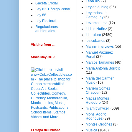
Leon XIV
(7)
Gaceta Oficial
Ley en el blog
(96)
Ley 62. Código Penal
Leyendas de
Ley 88
Camagüey
(6)
Ley Electoral
Lezama Lima
(12)
Regulaciones
Lidice Nuñez
(2)
ambientales
Literature
(2480)
los cubanos
(3)
Visiting from ...
Manny Interviews
(55)
Manuel Vázquez
Portal
(27)
Since May 2010
Marcos Tamames
(46)
Maria Antonia Borroto
(11)
María del Carmen
Muzio
(16)
Mariem Gómez
Chacour
(12)
Matías Montes
Huidobro
(24)
miamibymycell
(509)
Mons. Adolfo
Rodriguez
(39)
Montse Ordóñez
(3)
El Mapa del Mundo
Musica
(1046)