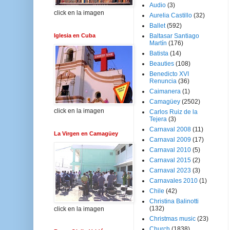
Audio
(3)
click en la imagen
Aurelia Castillo
(32)
Ballet
(592)
Iglesia en Cuba
Baltasar Santiago
Martín
(176)
Batista
(14)
Beauties
(108)
Benedicto XVI
Renuncia
(36)
Caimanera
(1)
Camagüey
(2502)
click en la imagen
Carlos Ruiz de la
Tejera
(3)
Carnaval 2008
(11)
La Virgen en Camagüey
Carnaval 2009
(17)
Carnaval 2010
(5)
Carnaval 2015
(2)
Carnaval 2023
(3)
Carnavales 2010
(1)
Chile
(42)
Christina Balinotti
(132)
click en la imagen
Christmas music
(23)
Church
(1838)