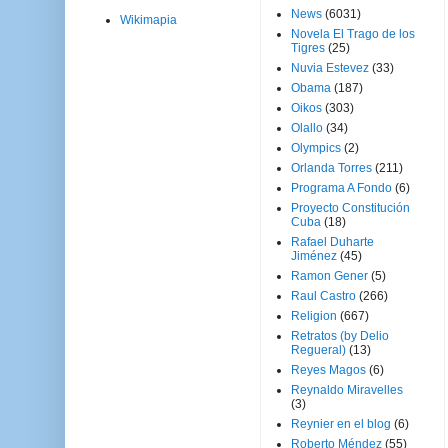
News
(6031)
Wikimapia
Novela El Trago de los
Tigres
(25)
Nuvia Estevez
(33)
Obama
(187)
Oikos
(303)
Olallo
(34)
Olympics
(2)
Orlanda Torres
(211)
Programa A Fondo
(6)
Proyecto Constitución
Cuba
(18)
Rafael Duharte
Jiménez
(45)
Ramon Gener
(5)
Raul Castro
(266)
Religion
(667)
Retratos (by Delio
Regueral)
(13)
Reyes Magos
(6)
Reynaldo Miravelles
(3)
Reynier en el blog
(6)
Roberto Méndez
(55)