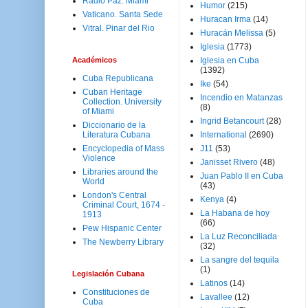
Radio Paz. Miami
Humor
(215)
Vaticano. Santa Sede
Huracan Irma
(14)
Vitral. Pinar del Rio
Huracán Melissa
(5)
Iglesia
(1773)
Académicos
Iglesia en Cuba
(1392)
Cuba Republicana
Ike
(54)
Cuban Heritage
Incendio en Matanzas
Collection. University
(8)
of Miami
Ingrid Betancourt
(28)
Diccionario de la
Literatura Cubana
International
(2690)
Encyclopedia of Mass
J11
(53)
Violence
Janisset Rivero
(48)
Libraries around the
Juan Pablo II en Cuba
World
(43)
London's Central
Kenya
(4)
Criminal Court, 1674 -
La Habana de hoy
1913
(66)
Pew Hispanic Center
La Luz Reconciliada
The Newberry Library
(32)
La sangre del tequila
(1)
Legislación Cubana
Latinos
(14)
Constituciones de
Lavallee
(12)
Cuba