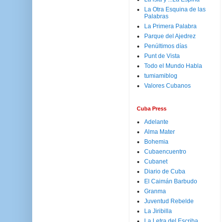
La Otra Esquina de las
Palabras
La Primera Palabra
Parque del Ajedrez
Penúltimos días
Punt de Vista
Todo el Mundo Habla
tumiamiblog
Valores Cubanos
Cuba Press
Adelante
Alma Mater
Bohemia
Cubaencuentro
Cubanet
Diario de Cuba
El Caimán Barbudo
Granma
Juventud Rebelde
La Jiribilla
La Letra del Escriba