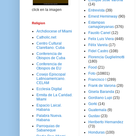
Enrique José Varona
(14)
click en la imagen
Entrevista
(39)
Ernest Heminway
(90)
Estampas
Religion
camagüeyanas
(376)
Archdiocese of Miami
Fausto Canel
(12)
Catholic.net
Felix Luis Viera
(448)
Centro Cultural
Félix Varela
(17)
Claretiano. Cuba
Fidel Castro
(108)
Conferencia de
Florencia Guglielmotti
Obispos de Cuba
(180)
Conferencia de
Food
(21)
Obispos de EU
Foto
(10801)
Cosejo Episcopal
Latinoamericano.
Francisco I
(289)
CELAM
Frank de Varona
(28)
Ecclesia Digital
Gisela Baranda
(1)
Ermita de La Caridad.
Gordiano Lupi
(15)
Miami
Gorki
(14)
Espacio Laical.
Habana
Guatemala
(9)
Palabra Nueva.
Gustav
(23)
Habana
Heriberto Hernandez
Parroquias de
(73)
Sabaneque
Honduras
(100)