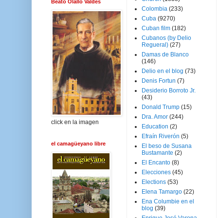
Beato Olallo Valdés
Colombia
(233)
Cuba
(9270)
Cuban film
(182)
Cubanos (by Delio
Regueral)
(27)
Damas de Blanco
(146)
Delio en el blog
(73)
Denis Fortun
(7)
Desiderio Borroto Jr.
(43)
Donald Trump
(15)
Dra. Amor
(244)
click en la imagen
Education
(2)
Efraín Riverón
(5)
el camagüeyano libre
El beso de Susana
Bustamante
(2)
El Encanto
(8)
Elecciones
(45)
Elections
(53)
Elena Tamargo
(22)
Ena Columbie en el
blog
(39)