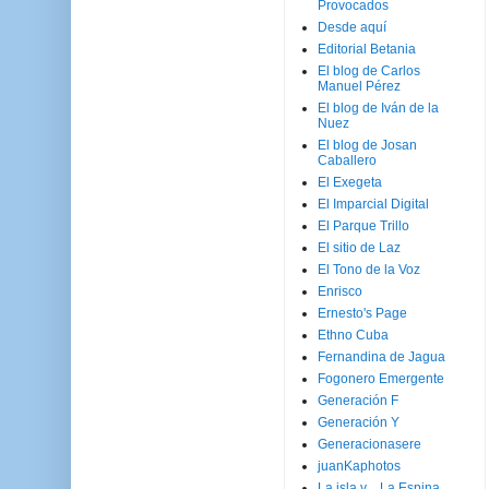
Provocados
Desde aquí
Editorial Betania
El blog de Carlos
Manuel Pérez
El blog de Iván de la
Nuez
El blog de Josan
Caballero
El Exegeta
El Imparcial Digital
El Parque Trillo
El sitio de Laz
El Tono de la Voz
Enrisco
Ernesto's Page
Ethno Cuba
Fernandina de Jagua
Fogonero Emergente
Generación F
Generación Y
Generacionasere
juanKaphotos
La isla y ...La Espina