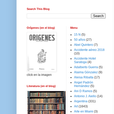
Search This Blog
Orígenes (en el blog)
Menu
15 N
(5)
50 años
(27)
Abel Quintero
(7)
Accidente aéreo 2018
(10)
Accidente Hotel
Saratoga
(4)
Adalberto Guerra
(5)
Alaima Gónzalez
(9)
click en la imagen
Aleisa Ribalta
(17)
Angel Padrón
Hernández
(5)
Literatura (en el blog)
Ani D Ramos
(5)
Antonio J. Aiello
(14)
Argentina
(331)
Art
(1643)
Arte en Miami
(3)