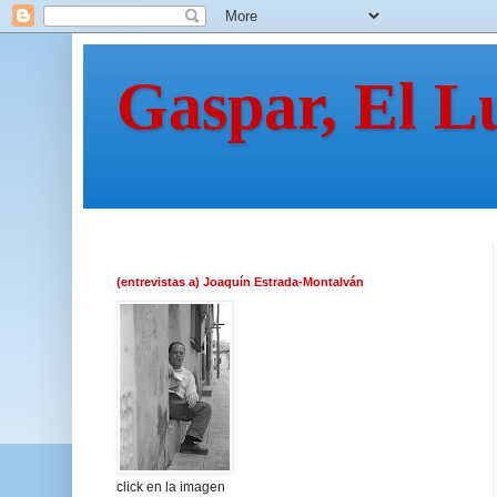
Gaspar, El L
(entrevistas a) Joaquín Estrada-Montalván
click en la imagen