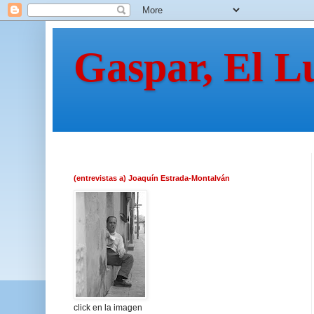
Gaspar, El L
(entrevistas a) Joaquín Estrada-Montalván
click en la imagen