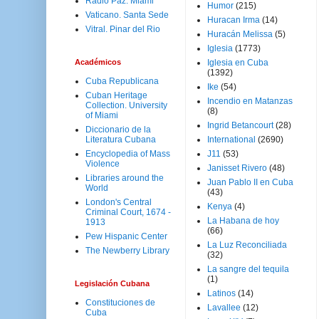
Radio Paz. Miami
Humor
(215)
Vaticano. Santa Sede
Huracan Irma
(14)
Vitral. Pinar del Rio
Huracán Melissa
(5)
Iglesia
(1773)
Académicos
Iglesia en Cuba
(1392)
Cuba Republicana
Ike
(54)
Cuban Heritage
Incendio en Matanzas
Collection. University
(8)
of Miami
Ingrid Betancourt
(28)
Diccionario de la
Literatura Cubana
International
(2690)
Encyclopedia of Mass
J11
(53)
Violence
Janisset Rivero
(48)
Libraries around the
Juan Pablo II en Cuba
World
(43)
London's Central
Kenya
(4)
Criminal Court, 1674 -
La Habana de hoy
1913
(66)
Pew Hispanic Center
La Luz Reconciliada
The Newberry Library
(32)
La sangre del tequila
(1)
Legislación Cubana
Latinos
(14)
Constituciones de
Lavallee
(12)
Cuba