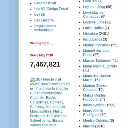
Leon XIV
(7)
Gaceta Oficial
Ley en el blog
(96)
Ley 62. Código Penal
Leyendas de
Ley 88
Camagüey
(6)
Ley Electoral
Lezama Lima
(12)
Regulaciones
Lidice Nuñez
(2)
ambientales
Literature
(2481)
los cubanos
(3)
Visiting from ...
Manny Interviews
(55)
Manuel Vázquez
Portal
(27)
Since May 2010
Marcos Tamames
(46)
7,467,821
Maria Antonia Borroto
(11)
María del Carmen
Muzio
(16)
Mariem Gómez
Chacour
(12)
Matías Montes
Huidobro
(24)
miamibymycell
(509)
Mons. Adolfo
Rodriguez
(39)
Montse Ordóñez
(3)
Musica
(1046)