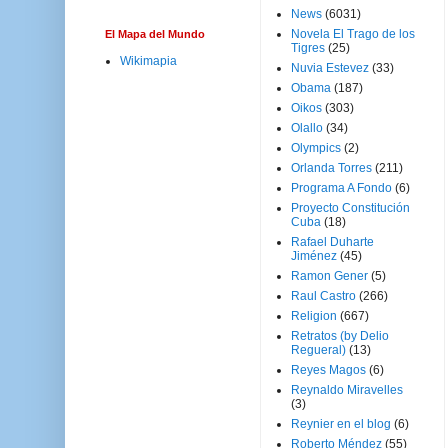
News
(6031)
Novela El Trago de los
El Mapa del Mundo
Tigres
(25)
Wikimapia
Nuvia Estevez
(33)
Obama
(187)
Oikos
(303)
Olallo
(34)
Olympics
(2)
Orlanda Torres
(211)
Programa A Fondo
(6)
Proyecto Constitución
Cuba
(18)
Rafael Duharte
Jiménez
(45)
Ramon Gener
(5)
Raul Castro
(266)
Religion
(667)
Retratos (by Delio
Regueral)
(13)
Reyes Magos
(6)
Reynaldo Miravelles
(3)
Reynier en el blog
(6)
Roberto Méndez
(55)