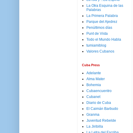
La Otra Esquina de las
Palabras
La Primera Palabra
Parque del Ajedrez
Penúltimos días
Punt de Vista
Todo el Mundo Habla
tumiamiblog
Valores Cubanos
Cuba Press
Adelante
Alma Mater
Bohemia
Cubaencuentro
Cubanet
Diario de Cuba
El Caimán Barbudo
Granma
Juventud Rebelde
La Jiribilla
La Letra del Escriba