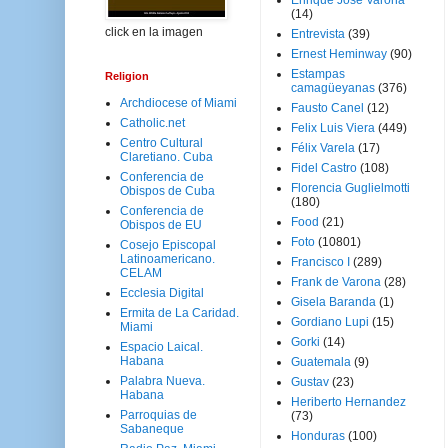
Enrique José Varona
(14)
click en la imagen
Entrevista
(39)
Ernest Heminway
(90)
Estampas
Religion
camagüeyanas
(376)
Archdiocese of Miami
Fausto Canel
(12)
Catholic.net
Felix Luis Viera
(449)
Centro Cultural
Félix Varela
(17)
Claretiano. Cuba
Fidel Castro
(108)
Conferencia de
Florencia Guglielmotti
Obispos de Cuba
(180)
Conferencia de
Food
(21)
Obispos de EU
Foto
(10801)
Cosejo Episcopal
Latinoamericano.
Francisco I
(289)
CELAM
Frank de Varona
(28)
Ecclesia Digital
Gisela Baranda
(1)
Ermita de La Caridad.
Gordiano Lupi
(15)
Miami
Gorki
(14)
Espacio Laical.
Habana
Guatemala
(9)
Palabra Nueva.
Gustav
(23)
Habana
Heriberto Hernandez
Parroquias de
(73)
Sabaneque
Honduras
(100)