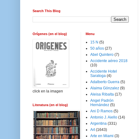
Search This Blog
Orígenes (en el blog)
Menu
15 N
(5)
50 años
(27)
Abel Quintero
(7)
Accidente aéreo 2018
(10)
Accidente Hotel
Saratoga
(4)
Adalberto Guerra
(5)
Alaima Gónzalez
(9)
click en la imagen
Aleisa Ribalta
(17)
Angel Padrón
Hernández
(5)
Literatura (en el blog)
Ani D Ramos
(5)
Antonio J. Aiello
(14)
Argentina
(331)
Art
(1643)
Arte en Miami
(3)