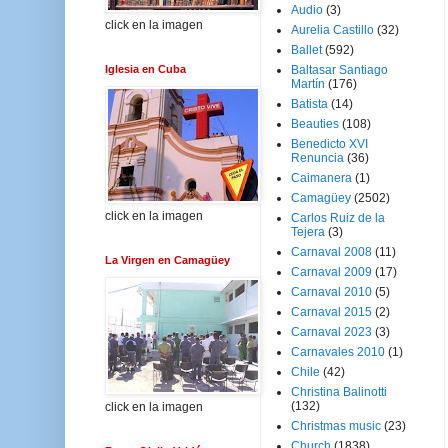
Audio
(3)
click en la imagen
Aurelia Castillo
(32)
Ballet
(592)
Iglesia en Cuba
Baltasar Santiago
Martín
(176)
Batista
(14)
Beauties
(108)
Benedicto XVI
Renuncia
(36)
Caimanera
(1)
Camagüey
(2502)
click en la imagen
Carlos Ruiz de la
Tejera
(3)
Carnaval 2008
(11)
La Virgen en Camagüey
Carnaval 2009
(17)
Carnaval 2010
(5)
Carnaval 2015
(2)
Carnaval 2023
(3)
Carnavales 2010
(1)
Chile
(42)
Christina Balinotti
(132)
click en la imagen
Christmas music
(23)
Church
(1838)