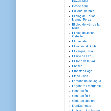
Provocados
Desde aquí
Editorial Betania
El blog de Carlos
Manuel Pérez
El blog de Iván de la
Nuez
El blog de Josan
Caballero
El Exegeta
El Imparcial Digital
El Parque Trillo
El sitio de Laz
El Tono de la Voz
Enrisco
Ernesto's Page
Ethno Cuba
Fernandina de Jagua
Fogonero Emergente
Generación F
Generación Y
Generacionasere
juanKaphotos
La isla y ...La Espina