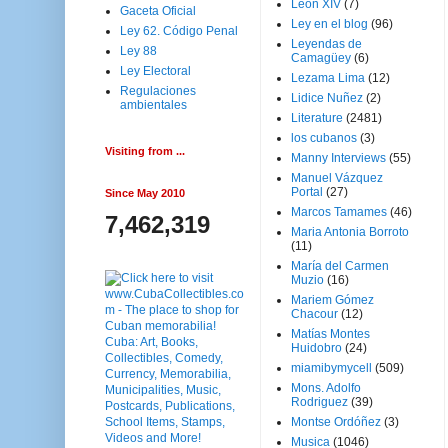
Leon XIV
(7)
Gaceta Oficial
Ley en el blog
(96)
Ley 62. Código Penal
Leyendas de
Ley 88
Camagüey
(6)
Ley Electoral
Lezama Lima
(12)
Regulaciones
Lidice Nuñez
(2)
ambientales
Literature
(2481)
los cubanos
(3)
Visiting from ...
Manny Interviews
(55)
Manuel Vázquez
Portal
(27)
Since May 2010
Marcos Tamames
(46)
7,462,319
Maria Antonia Borroto
(11)
María del Carmen
Muzio
(16)
Mariem Gómez
Chacour
(12)
Matías Montes
Huidobro
(24)
miamibymycell
(509)
Mons. Adolfo
Rodriguez
(39)
Montse Ordóñez
(3)
Musica
(1046)