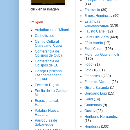
Enrique José Varona
(14)
click en la imagen
Entrevista
(39)
Ernest Heminway
(90)
Estampas
Religion
camagüeyanas
(376)
Archdiocese of Miami
Fausto Canel
(12)
Catholic.net
Felix Luis Viera
(449)
Centro Cultural
Félix Varela
(17)
Claretiano. Cuba
Fidel Castro
(108)
Conferencia de
Florencia Guglielmotti
Obispos de Cuba
(180)
Conferencia de
Food
(21)
Obispos de EU
Foto
(10801)
Cosejo Episcopal
Latinoamericano.
Francisco I
(289)
CELAM
Frank de Varona
(28)
Ecclesia Digital
Gisela Baranda
(1)
Ermita de La Caridad.
Gordiano Lupi
(15)
Miami
Gorki
(14)
Espacio Laical.
Habana
Guatemala
(9)
Palabra Nueva.
Gustav
(23)
Habana
Heriberto Hernandez
Parroquias de
(73)
Sabaneque
Honduras
(100)