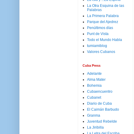
La Otra Esquina de las
Palabras
La Primera Palabra
Parque del Ajedrez
Penúltimos días
Punt de Vista
Todo el Mundo Habla
tumiamiblog
Valores Cubanos
Cuba Press
Adelante
Alma Mater
Bohemia
Cubaencuentro
Cubanet
Diario de Cuba
El Caimán Barbudo
Granma
Juventud Rebelde
La Jiribilla
La Letra del Escriba