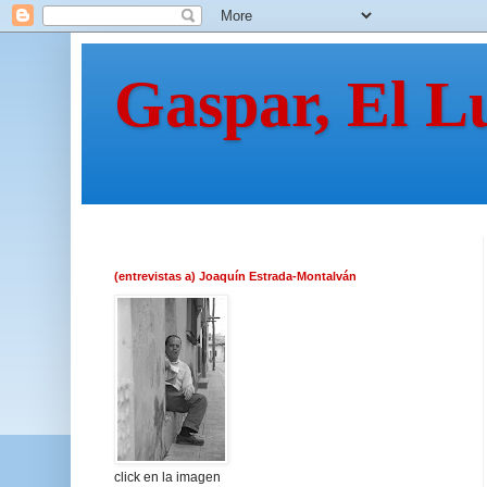
Gaspar, El L
(entrevistas a) Joaquín Estrada-Montalván
click en la imagen