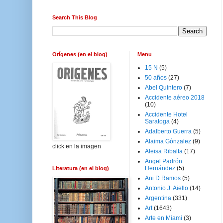
Search This Blog
Orígenes (en el blog)
Menu
15 N
(5)
50 años
(27)
Abel Quintero
(7)
Accidente aéreo 2018
(10)
Accidente Hotel
Saratoga
(4)
Adalberto Guerra
(5)
Alaima Gónzalez
(9)
click en la imagen
Aleisa Ribalta
(17)
Angel Padrón
Hernández
(5)
Literatura (en el blog)
Ani D Ramos
(5)
Antonio J. Aiello
(14)
Argentina
(331)
Art
(1643)
Arte en Miami
(3)