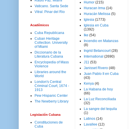
Radio Paz. Miami
Humor
(215)
Vaticano. Santa Sede
Huracan Irma
(14)
Vitral. Pinar del Rio
Huracán Melissa
(5)
Iglesia
(1773)
Académicos
Iglesia en Cuba
(1392)
Cuba Republicana
Ike
(54)
Cuban Heritage
Incendio en Matanzas
Collection. University
(8)
of Miami
Ingrid Betancourt
(28)
Diccionario de la
Literatura Cubana
International
(2690)
Encyclopedia of Mass
J11
(53)
Violence
Janisset Rivero
(48)
Libraries around the
Juan Pablo II en Cuba
World
(43)
London's Central
Kenya
(4)
Criminal Court, 1674 -
La Habana de hoy
1913
(66)
Pew Hispanic Center
La Luz Reconciliada
The Newberry Library
(32)
La sangre del tequila
(1)
Legislación Cubana
Latinos
(14)
Constituciones de
Lavallee
(12)
Cuba