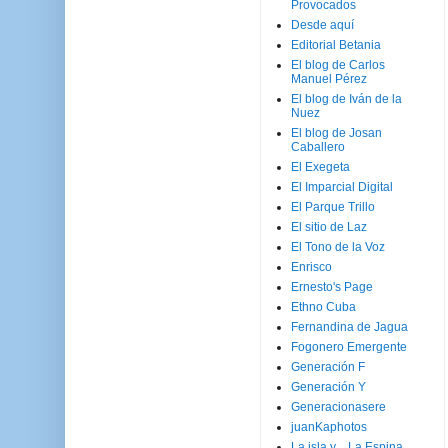
Provocados
Desde aquí
Editorial Betania
El blog de Carlos
Manuel Pérez
El blog de Iván de la
Nuez
El blog de Josan
Caballero
El Exegeta
El Imparcial Digital
El Parque Trillo
El sitio de Laz
El Tono de la Voz
Enrisco
Ernesto's Page
Ethno Cuba
Fernandina de Jagua
Fogonero Emergente
Generación F
Generación Y
Generacionasere
juanKaphotos
La isla y ...La Espina