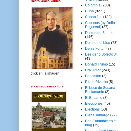
Beato Olallo Valdés
Colombia
(233)
Cuba
(9271)
Cuban film
(182)
Cubanos (by Delio
Regueral)
(27)
Damas de Blanco
(146)
Delio en el blog
(73)
Denis Fortun
(7)
Desiderio Borroto Jr.
(43)
Donald Trump
(15)
Dra. Amor
(243)
click en la imagen
Education
(2)
Efraín Riverón
(5)
el camagüeyano libre
El beso de Susana
Bustamante
(2)
El Encanto
(8)
Elecciones
(45)
Elections
(53)
Elena Tamargo
(22)
Ena Columbie en el
blog
(39)