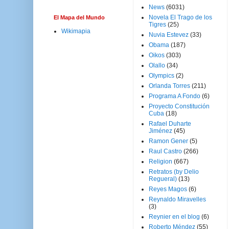
News
(6031)
Novela El Trago de los
El Mapa del Mundo
Tigres
(25)
Wikimapia
Nuvia Estevez
(33)
Obama
(187)
Oikos
(303)
Olallo
(34)
Olympics
(2)
Orlanda Torres
(211)
Programa A Fondo
(6)
Proyecto Constitución
Cuba
(18)
Rafael Duharte
Jiménez
(45)
Ramon Gener
(5)
Raul Castro
(266)
Religion
(667)
Retratos (by Delio
Regueral)
(13)
Reyes Magos
(6)
Reynaldo Miravelles
(3)
Reynier en el blog
(6)
Roberto Méndez
(55)