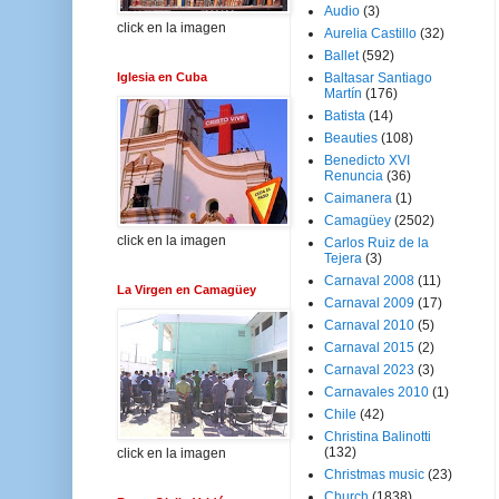
Audio
(3)
click en la imagen
Aurelia Castillo
(32)
Ballet
(592)
Iglesia en Cuba
Baltasar Santiago
Martín
(176)
Batista
(14)
Beauties
(108)
Benedicto XVI
Renuncia
(36)
Caimanera
(1)
Camagüey
(2502)
click en la imagen
Carlos Ruiz de la
Tejera
(3)
Carnaval 2008
(11)
La Virgen en Camagüey
Carnaval 2009
(17)
Carnaval 2010
(5)
Carnaval 2015
(2)
Carnaval 2023
(3)
Carnavales 2010
(1)
Chile
(42)
Christina Balinotti
(132)
click en la imagen
Christmas music
(23)
Church
(1838)