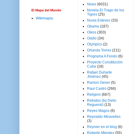
News
(6031)
Novela El Trago de los
El Mapa del Mundo
Tigres
(25)
Wikimapia
Nuvia Estevez
(33)
Obama
(187)
Oikos
(303)
Olallo
(34)
Olympics
(2)
Orlanda Torres
(211)
Programa A Fondo
(6)
Proyecto Constitución
Cuba
(18)
Rafael Duharte
Jiménez
(45)
Ramon Gener
(5)
Raul Castro
(266)
Religion
(667)
Retratos (by Delio
Regueral)
(13)
Reyes Magos
(6)
Reynaldo Miravelles
(3)
Reynier en el blog
(6)
Roberto Méndez
(55)