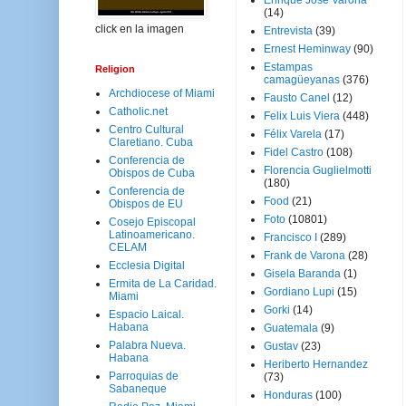
Enrique José Varona
(14)
click en la imagen
Entrevista
(39)
Ernest Heminway
(90)
Estampas
Religion
camagüeyanas
(376)
Archdiocese of Miami
Fausto Canel
(12)
Catholic.net
Felix Luis Viera
(448)
Centro Cultural
Félix Varela
(17)
Claretiano. Cuba
Fidel Castro
(108)
Conferencia de
Florencia Guglielmotti
Obispos de Cuba
(180)
Conferencia de
Food
(21)
Obispos de EU
Foto
(10801)
Cosejo Episcopal
Latinoamericano.
Francisco I
(289)
CELAM
Frank de Varona
(28)
Ecclesia Digital
Gisela Baranda
(1)
Ermita de La Caridad.
Gordiano Lupi
(15)
Miami
Gorki
(14)
Espacio Laical.
Habana
Guatemala
(9)
Palabra Nueva.
Gustav
(23)
Habana
Heriberto Hernandez
Parroquias de
(73)
Sabaneque
Honduras
(100)