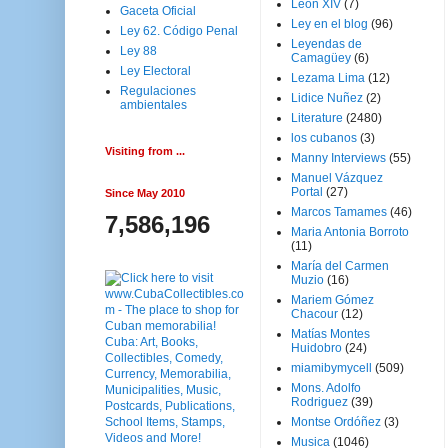
Leon XIV
(7)
Gaceta Oficial
Ley en el blog
(96)
Ley 62. Código Penal
Leyendas de
Ley 88
Camagüey
(6)
Ley Electoral
Lezama Lima
(12)
Regulaciones
Lidice Nuñez
(2)
ambientales
Literature
(2480)
los cubanos
(3)
Visiting from ...
Manny Interviews
(55)
Manuel Vázquez
Portal
(27)
Since May 2010
Marcos Tamames
(46)
7,586,196
Maria Antonia Borroto
(11)
María del Carmen
Muzio
(16)
Mariem Gómez
Chacour
(12)
Matías Montes
Huidobro
(24)
miamibymycell
(509)
Mons. Adolfo
Rodriguez
(39)
Montse Ordóñez
(3)
Musica
(1046)