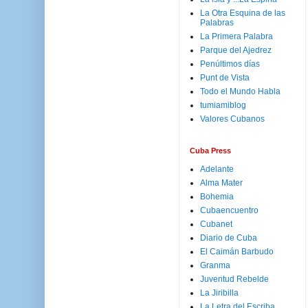
La Otra Esquina de las
Palabras
La Primera Palabra
Parque del Ajedrez
Penúltimos días
Punt de Vista
Todo el Mundo Habla
tumiamiblog
Valores Cubanos
Cuba Press
Adelante
Alma Mater
Bohemia
Cubaencuentro
Cubanet
Diario de Cuba
El Caimán Barbudo
Granma
Juventud Rebelde
La Jiribilla
La Letra del Escriba