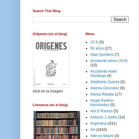
Search This Blog
Orígenes (en el blog)
Menu
15 N
(5)
50 años
(27)
Abel Quintero
(7)
Accidente aéreo 2018
(10)
Accidente Hotel
Saratoga
(4)
Adalberto Guerra
(5)
Alaima Gónzalez
(9)
click en la imagen
Aleisa Ribalta
(17)
Angel Padrón
Hernández
(5)
Literatura (en el blog)
Ani D Ramos
(5)
Antonio J. Aiello
(14)
Argentina
(331)
Art
(1643)
Arte en Miami
(3)