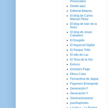
Provocados
Desde aquí
Editorial Betania
El blog de Carlos
Manuel Pérez
El blog de Iván de la
Nuez
El blog de Josan
Caballero
El Exegeta
El Imparcial Digital
El Parque Trillo
El sitio de Laz
El Tono de la Voz
Enrisco
Ernesto's Page
Ethno Cuba
Fernandina de Jagua
Fogonero Emergente
Generación F
Generación Y
Generacionasere
juanKaphotos
La isla y ...La Espina