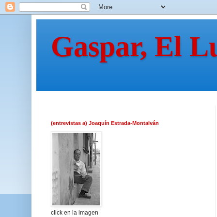
Gaspar, El L
(entrevistas a) Joaquín Estrada-Montalván
click en la imagen