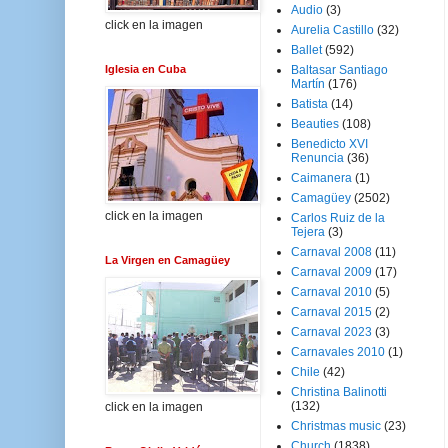
Audio
(3)
click en la imagen
Aurelia Castillo
(32)
Ballet
(592)
Iglesia en Cuba
Baltasar Santiago
Martín
(176)
Batista
(14)
Beauties
(108)
Benedicto XVI
Renuncia
(36)
Caimanera
(1)
Camagüey
(2502)
click en la imagen
Carlos Ruiz de la
Tejera
(3)
Carnaval 2008
(11)
La Virgen en Camagüey
Carnaval 2009
(17)
Carnaval 2010
(5)
Carnaval 2015
(2)
Carnaval 2023
(3)
Carnavales 2010
(1)
Chile
(42)
Christina Balinotti
(132)
click en la imagen
Christmas music
(23)
Church
(1838)