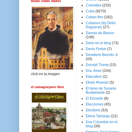
Beato Olallo Valdés
Colombia
(233)
Cuba
(9270)
Cuban film
(182)
Cubanos (by Delio
Regueral)
(27)
Damas de Blanco
(146)
Delio en el blog
(73)
Denis Fortun
(7)
Desiderio Borroto Jr.
(43)
Donald Trump
(15)
Dra. Amor
(244)
click en la imagen
Education
(2)
Efraín Riverón
(5)
el camagüeyano libre
El beso de Susana
Bustamante
(2)
El Encanto
(8)
Elecciones
(45)
Elections
(53)
Elena Tamargo
(22)
Ena Columbie en el
blog
(39)