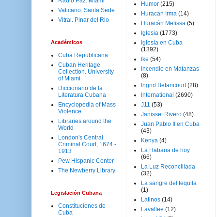
Radio Paz. Miami
Humor
(215)
Vaticano. Santa Sede
Huracan Irma
(14)
Vitral. Pinar del Rio
Huracán Melissa
(5)
Iglesia
(1773)
Académicos
Iglesia en Cuba
(1392)
Cuba Republicana
Ike
(54)
Cuban Heritage
Incendio en Matanzas
Collection. University
(8)
of Miami
Ingrid Betancourt
(28)
Diccionario de la
Literatura Cubana
International
(2690)
Encyclopedia of Mass
J11
(53)
Violence
Janisset Rivero
(48)
Libraries around the
Juan Pablo II en Cuba
World
(43)
London's Central
Kenya
(4)
Criminal Court, 1674 -
La Habana de hoy
1913
(66)
Pew Hispanic Center
La Luz Reconciliada
The Newberry Library
(32)
La sangre del tequila
(1)
Legislación Cubana
Latinos
(14)
Constituciones de
Lavallee
(12)
Cuba