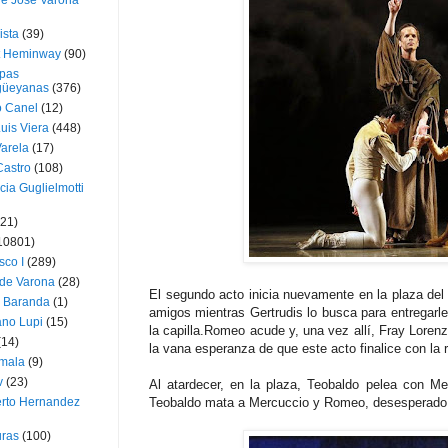
ue José Varona
ista
(39)
t Heminway
(90)
pas
üeyanas
(376)
o Canel
(12)
Luis Viera
(448)
Varela
(17)
Castro
(108)
cia Guglielmotti
(21)
10801)
sco I
(289)
 de Varona
(28)
El segundo acto inicia nuevamente en la plaza del
a Baranda
(1)
amigos mientras Gertrudis lo busca para entregarle 
ano Lupi
(15)
la capilla.Romeo acude y, una vez allí, Fray Loren
(14)
la vana esperanza de que este acto finalice con la 
mala
(9)
v
(23)
Al atardecer, en la plaza, Teobaldo pelea con Me
erto Hernandez
Teobaldo mata a Mercuccio y Romeo, desesperado,
ras
(100)