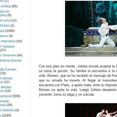
XIV
(7)
 el blog
(96)
das de
güey
(6)
a Lima
(12)
e Nuñez
(2)
ture
(2480)
ubanos
(3)
 Interviews
(55)
l Vázquez
(27)
s Tamames
(46)
Antonia Borroto
Con ese plan en mente, Julieta simula aceptar la 
 del Carmen
se toma la poción. Su familia la encuentra a la
(16)
vida. Romeo, que no ha recibido el mensaje de Fr
m Gómez
que su amada ha muerto. Al llegar al mausoleo 
ur
(12)
encuentra con Paris, a quién mata. Ante la imposibi
s Montes
Romeo se quita la vida. Luego Julieta despier
bro
(24)
yaciente, toma su daga y se suicida.
bymycell
(509)
Adolfo
guez
(39)
e Ordóñez
(3)
a
(1046)