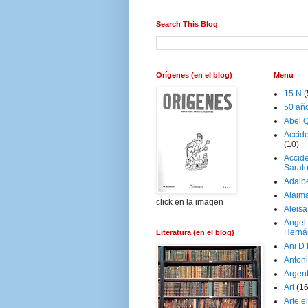
Search This Blog
Orígenes (en el blog)
Menu
15 N
(
50 añ
Abel Q
Accid
(10)
Accide
Sarat
Adalb
Alaim
click en la imagen
Aleisa
Angel
Herná
Literatura (en el blog)
Ani D
Antoni
Argen
Art
(1
Arte e