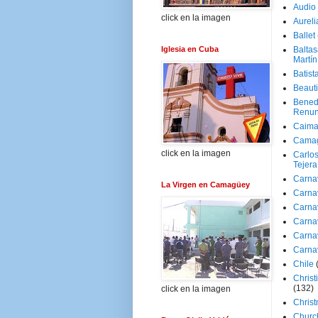
Audio
click en la imagen
Aureli
Ballet
Iglesia en Cuba
Baltas
Martín
Batist
Beaut
Bened
Renun
Caima
Cama
click en la imagen
Carlos
Tejera
Carna
La Virgen en Camagüey
Carna
Carna
Carna
Carna
Carna
Chile
Christ
(132)
click en la imagen
Chris
Churc