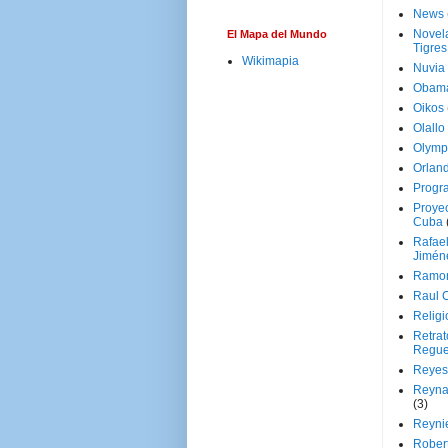
News
Novela
El Mapa del Mundo
Tigres
Wikimapia
Nuvia
Obam
Oikos
Olallo
Olymp
Orland
Progr
Proyec
Cuba
Rafae
Jimén
Ramon
Raul 
Religi
Retrat
Regue
Reyes
Reyna
(3)
Reynie
Rober