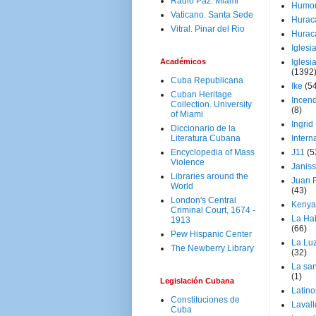
Radio Paz. Miami
Humo
Vaticano. Santa Sede
Hurac
Vitral. Pinar del Rio
Hurac
Iglesi
Académicos
Iglesi
(1392
Cuba Republicana
Ike
(5
Cuban Heritage
Incen
Collection. University
(8)
of Miami
Ingrid
Diccionario de la
Literatura Cubana
Intern
Encyclopedia of Mass
J11
(5
Violence
Janiss
Libraries around the
Juan P
World
(43)
London's Central
Kenya
Criminal Court, 1674 -
La Ha
1913
(66)
Pew Hispanic Center
La Lu
The Newberry Library
(32)
La san
(1)
Legislación Cubana
Latino
Constituciones de
Laval
Cuba