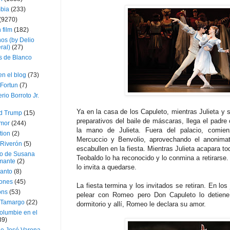
bia
(233)
(9270)
 film
(182)
os (by Delio
ral)
(27)
 de Blanco
en el blog
(73)
Fortun
(7)
rio Borroto Jr.
Ya en la casa de los Capuleto, mientras Julieta y s
d Trump
(15)
preparativos del baile de máscaras, llega el padre
Amor
(244)
la mano de Julieta. Fuera del palacio, comien
tion
(2)
Mercuccio y Benvolio, aprovechando el anonimat
 Riverón
(5)
escabullen en la fiesta. Mientras Julieta acapara t
so de Susana
Teobaldo lo ha reconocido y lo conmina a retirarse.
mante
(2)
lo invita a quedarse.
canto
(8)
iones
(45)
La fiesta termina y los invitados se retiran. En lo
ons
(53)
pelear con Romeo pero Don Capuleto lo detiene
 Tamargo
(22)
dormitorio y allí, Romeo le declara su amor.
olumbie en el
39)