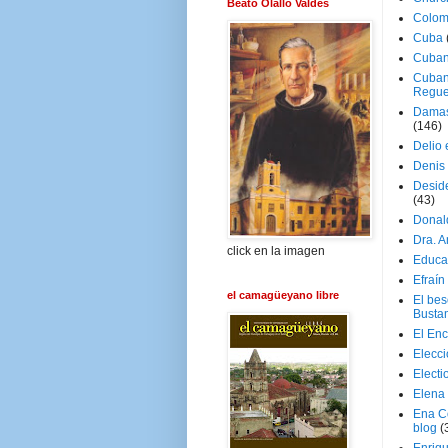
Beato Olallo Valdés
Colom
Cuba
Cuban
Cuban
Regue
Damas
(146)
Delio 
Denis 
Deside
(43)
Donal
Dra. 
click en la imagen
Educa
Efraín
el camagüeyano libre
El be
Busta
El En
Elecc
Electi
Elena
Ena C
blog
(