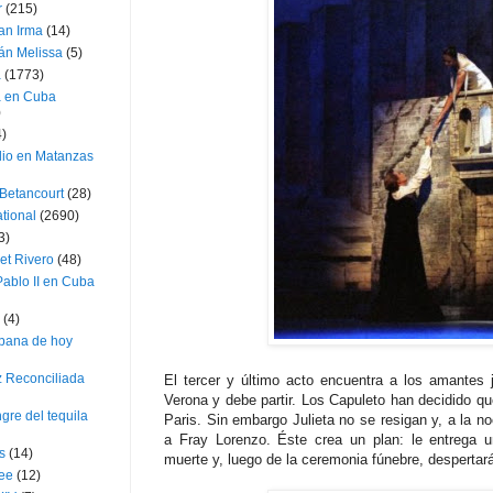
r
(215)
an Irma
(14)
án Melissa
(5)
a
(1773)
a en Cuba
)
4)
dio en Matanzas
 Betancourt
(28)
ational
(2690)
3)
et Rivero
(48)
ablo II en Cuba
(4)
bana de hoy
z Reconciliada
El tercer y último acto encuentra a los amantes
Verona y debe partir. Los Capuleto han decidido qu
gre del tequila
Paris. Sin embargo Julieta no se resigan y, a la noc
a Fray Lorenzo. Éste crea un plan: le entrega u
s
(14)
muerte y, luego de la ceremonia fúnebre, desperta
lee
(12)