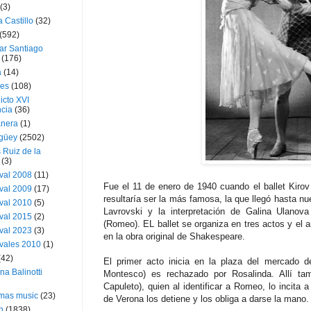
(3)
a Castillo
(32)
(592)
ar Santiago
(176)
a
(14)
ies
(108)
icto XVI
cia
(36)
nera
(1)
güey
(2502)
 Ruiz de la
(3)
val 2008
(11)
Fue el 11 de enero de 1940 cuando el ballet Kirov
val 2009
(17)
resultaría ser la más famosa, la que llegó hasta nu
val 2010
(5)
Lavrovski y la interpretación de Galina Ulanova
val 2015
(2)
(Romeo). EL ballet se organiza en tres actos y el 
val 2023
(3)
en la obra original de Shakespeare.
vales 2010
(1)
(42)
El primer acto inicia en la plaza del mercado 
ina Balinotti
Montesco) es rechazado por Rosalinda. Allí tam
Capuleto), quien al identificar a Romeo, lo incita a 
tmas music
(23)
de Verona los detiene y los obliga a darse la mano.
h
(1838)