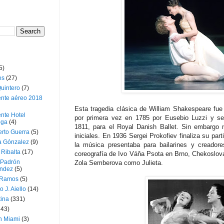
5)
os
(27)
uintero
(7)
ente aéreo 2018
Esta tragedia clásica de William Shakespeare fue
nte Hotel
por primera vez en 1785 por Eusebio Luzzi y se
oga
(4)
1811, para el Royal Danish Ballet. Sin embargo
erto Guerra
(5)
iniciales. En 1936 Sergei Prokofiev finaliza su part
a Gónzalez
(9)
la música presentaba para bailarines y creadore
 Ribalta
(17)
coreografía de Ivo Váňa Psota en Brno, Chekoslov
 Padrón
Zola Semberova como Julieta.
ndez
(5)
 Ramos
(5)
o J. Aiello
(14)
tina
(331)
643)
n Miami
(3)