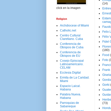
Enriq
(14)
click en la imagen
Entrev
Ernes
Estam
Religion
camag
Archdiocese of Miami
Faust
Catholic.net
Felix 
Centro Cultural
Félix 
Claretiano. Cuba
Fidel 
Conferencia de
Floren
Obispos de Cuba
(180)
Conferencia de
Food
Obispos de EU
Foto
(
Cosejo Episcopal
Latinoamericano.
Franci
CELAM
Frank
Ecclesia Digital
Gisel
Ermita de La Caridad.
Gordi
Miami
Gorki
Espacio Laical.
Habana
Guate
Palabra Nueva.
Gusta
Habana
Herib
Parroquias de
(73)
Sabaneque
Hondu