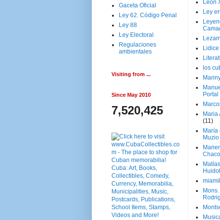
Leon 
Gaceta Oficial
Ley en
Ley 62. Código Penal
Leyen
Ley 88
Cama
Ley Electoral
Lezam
Regulaciones
Lidic
ambientales
Litera
los c
Visiting from ...
Manny
Manue
Portal
Since May 2010
Marco
7,520,425
Maria 
(11)
María
Muzio
Marie
Chaco
Matía
Huido
miami
Mons. 
Rodri
Monts
Music