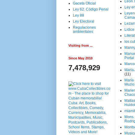
Leon 
Gaceta Oficial
Ley en
Ley 62. Código Penal
Leyen
Ley 88
Cama
Ley Electoral
Lezam
Regulaciones
Lidic
ambientales
Litera
los c
Visiting from ...
Manny
Manue
Portal
Since May 2010
Marco
7,478,929
Maria 
(11)
María
Muzio
Marie
Chaco
Matía
Huido
miami
Mons. 
Rodri
Monts
Music