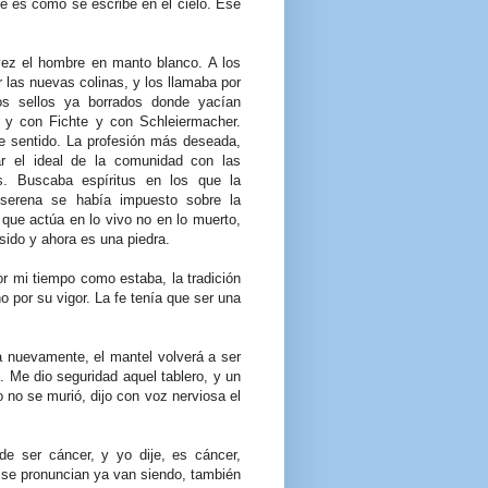
ue es como se escribe en el cielo. Ese
vez el hombre en manto blanco. A los
las nuevas colinas, y los llamaba por
os sellos ya borrados donde yacían
y con Fichte y con Schleiermacher.
e sentido. La profesión más deseada,
ar el ideal de la comunidad con las
. Buscaba espíritus en los que la
 serena se había impuesto sobre la
 que actúa en lo vivo no en lo muerto,
sido y ahora es una piedra.
r mi tiempo como estaba, la tradición
no por su vigor. La fe tenía que ser una
ra nuevamente, el mantel volverá a ser
. Me dio seguridad aquel tablero, y un
o no se murió, dijo con voz nerviosa el
de ser cáncer, y yo dije, es cáncer,
 se pronuncian ya van siendo, también