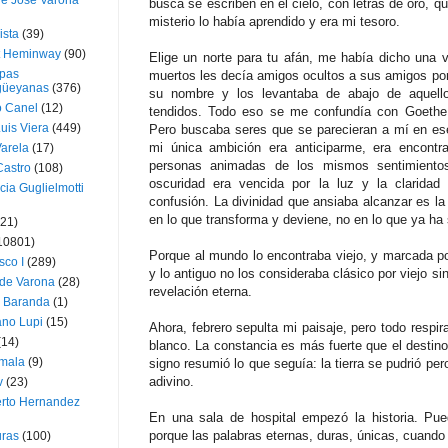
ue José Varona
busca se escriben en el cielo, con letras de oro, q
misterio lo había aprendido y era mi tesoro.
ista
(39)
t Heminway
(90)
Elige un norte para tu afán, me había dicho una 
pas
muertos les decía amigos ocultos a sus amigos por 
üeyanas
(376)
su nombre y los levantaba de abajo de aquell
o Canel
(12)
tendidos. Todo eso se me confundía con Goethe 
Luis Viera
(449)
Pero buscaba seres que se parecieran a mí en es
mi única ambición era anticiparme, era encontr
Varela
(17)
personas animadas de los mismos sentimientos
Castro
(108)
oscuridad era vencida por la luz y la claridad
cia Guglielmotti
confusión. La divinidad que ansiaba alcanzar es la
en lo que transforma y deviene, no en lo que ya ha 
(21)
10801)
Porque al mundo lo encontraba viejo, y marcada po
sco I
(289)
y lo antiguo no los consideraba clásico por viejo si
 de Varona
(28)
revelación eterna.
a Baranda
(1)
ano Lupi
(15)
Ahora, febrero sepulta mi paisaje, pero todo respi
(14)
blanco. La constancia es más fuerte que el destino
mala
(9)
signo resumió lo que seguía: la tierra se pudrió per
adivino.
v
(23)
erto Hernandez
En una sala de hospital empezó la historia. Pue
porque las palabras eternas, duras, únicas, cuando
ras
(100)