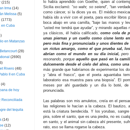
lo había aprendido con Goethe, quien al contem
r
(215)
Sicilia exclamó: “
so wahr, so seiend
”, “tan verdad
an Irma
(14)
como cáncer, si la dices ya es. El médico mexica
án Melissa
(5)
había ido a vivir con el poeta, para escribir libros
a
(1773)
boca abajo en una camilla, “baje las manos y levan
a en Cuba
“usted me tendrá que ayudar”, y mirando aquellas
)
ya clásicos, él había calificado,
como cola de p
4)
unas piernas y un cuello como cisne lento en
dio en Matanzas
pero más fina y pronunciada y unos dientes de 
un rictus amargo, como el que prueba sal, los
 Betancourt
(28)
abrían como el mundo en su día inicial,
pero 
ational
(2690)
resonando, porque
aquello que pasó en la camill
3)
dulcemente desde el cielo del alma, como una
et Rivero
(48)
más grande que habríamos de experimentar los dos j
ablo II en Cuba
y “abra el frasco”, que el poeta aguantaba tem
laboratorio esa muestra para una biopsia”. El p
(4)
meses por ahí guardado y un día lo boté, de
bana de hoy
pronunciada.
z Reconciliada
Las palabras son mis amuletos, creía en el pensam
las religiones le hacían a la cabeza. El bautizo, 
gre del tequila
está la criatura bendecida. Y los yorubas, sangre
pira, sobre el santo, que es una piedra, no es cualq
s
(14)
en santo, y el animal sin cabeza ahí presente, suf
lee
(12)
rato, eso se llama rogarse la cabeza.