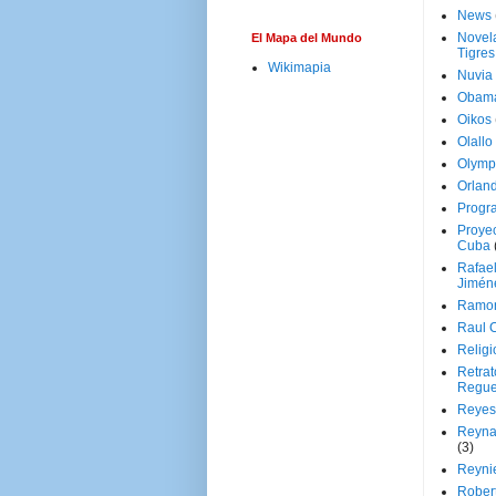
News
Novela
El Mapa del Mundo
Tigres
Wikimapia
Nuvia
Obam
Oikos
Olallo
Olymp
Orland
Progr
Proyec
Cuba
Rafae
Jimén
Ramon
Raul 
Religi
Retrat
Regue
Reyes
Reyna
(3)
Reynie
Rober