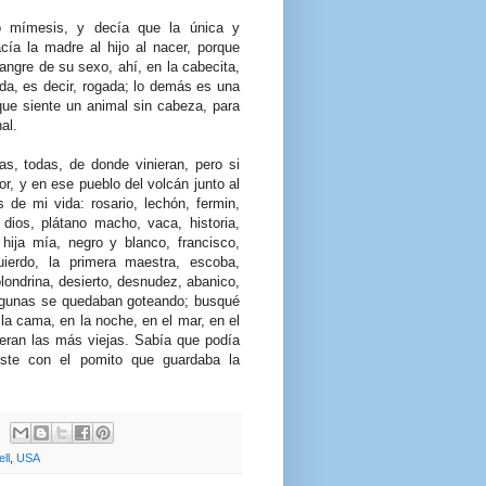
o mímesis, y decía que la única y
cía la madre al hijo al nacer, porque
angre de su sexo, ahí, en la cabecita,
da, es decir, rogada; lo demás es una
que siente un animal sin cabeza, para
al.
s, todas, de donde vinieran, pero si
r, y en ese pueblo del volcán junto al
 de mi vida: rosario, lechón, fermin,
dios, plátano macho, vaca, historia,
 hija mía, negro y blanco, francisco,
quierdo, la primera maestra, escoba,
londrina, desierto, desnudez, abanico,
 algunas se quedaban goteando; busqué
 la cama, en la noche, en el mar, en el
 eran las más viejas. Sabía que podía
iste con el pomito que guardaba la
ll
,
USA