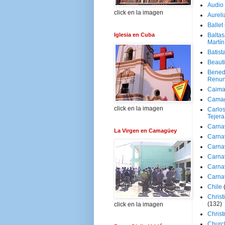
Audio
click en la imagen
Aureli
Ballet
Iglesia en Cuba
Baltas
Martín
Batist
Beaut
Bened
Renun
Caima
Cama
click en la imagen
Carlos
Tejera
Carna
La Virgen en Camagüey
Carna
Carna
Carna
Carna
Carna
Chile
Christ
(132)
click en la imagen
Chris
Churc