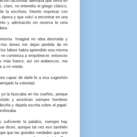
dición facsimilar alemana que tenía en
 claro, no entendía el griego clásico,
e la escritura. Intento expresar con
a época y que volví a encontrar en una
nto y admiración sin reserva le veía
bios.
misma. Imaginé mi obra destruida y
e mis dones me dejan perdida de mi
 los labios había aprendido esa misma
la ve comienza a empobrecer, entonces
r más franco; así sin arabescos, me
le a mi miedo.
era capaz de darle fe a esa sugestión
rrojado la voluntad.
y yo la buscaba en los sueños, porque
stido y existirían siempre hombres
ecirla y dejarla escrita sobre el papel.
profesaba.
s suficiente la palabra, siempre hay
que dices, aunque tal vez eso también
upe que las grandes verdades que uno