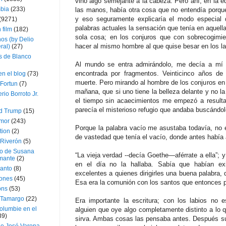
vino algo semejante a la cabeza. Pero ahí, en la e
bia
(233)
las manos, había otra cosa que no entendía porque,
y eso seguramente explicaría el modo especial d
(9271)
palabras actuales la sensación que tenía en aquell
 film
(182)
sola cosa; en los conjuros que con sobrecogimie
os (by Delio
hacer al mismo hombre al que quise besar en los la
ral)
(27)
 de Blanco
Al mundo se entra admirándolo, me decía a mí 
encontrada por fragmentos. Veinticinco años d
en el blog
(73)
muerte. Pero mirando al hombre de los conjuros en
Fortun
(7)
mañana, que si uno tiene la belleza delante y no 
rio Borroto Jr.
el tiempo sin acaecimientos me empezó a resulta
parecía el misterioso refugio que andaba buscándo
d Trump
(15)
Amor
(243)
Porque la palabra vacío me asustaba todavía, no 
tion
(2)
de vastedad que tenía el vacío, donde antes había a
 Riverón
(5)
so de Susana
“La vieja verdad --decía Goethe—aférrate a ella”; 
mante
(2)
en el día no la hallaba. Sabía que habían exi
canto
(8)
excelentes a quienes dirigirles una buena palabra, d
iones
(45)
Esa era la comunión con los santos que entonces 
ons
(53)
 Tamargo
(22)
Era importante la escritura; con los labios no e
olumbie en el
alguien que oye algo completamente distinto a lo 
39)
sirva. Ambas cosas las pensaba antes. Después s