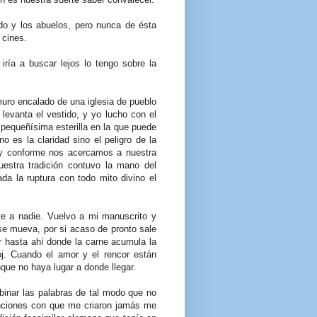
do y los abuelos, pero nunca de ésta
 cines.
iría a buscar lejos lo tengo sobre la
uro encalado de una iglesia de pueblo
 levanta el vestido, y yo lucho con el
pequeñísima esterilla en la que puede
 es la claridad sino el peligro de la
 y conforme nos acercamos a nuestra
estra tradición contuvo la mano del
a la ruptura con todo mito divino el
e a nadie. Vuelvo a mi manuscrito y
se mueva, por si acaso de pronto sale
r hasta ahí donde la carne acumula la
j. Cuando el amor y el rencor están
que no haya lugar a donde llegar.
binar las palabras de tal modo que no
anciones con que me criaron jamás me