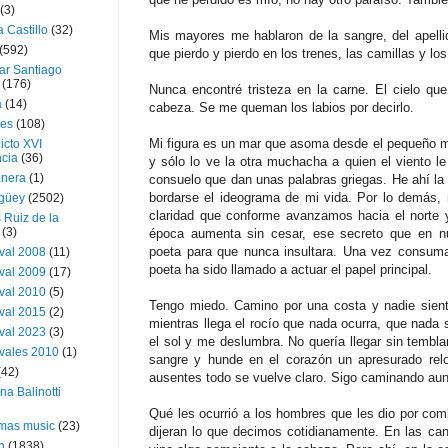
(3)
a Castillo
(32)
Mis mayores me hablaron de la sangre, del apelli
(592)
que pierdo y pierdo en los trenes, las camillas y los
ar Santiago
(176)
Nunca encontré tristeza en la carne. El cielo que 
a
(14)
cabeza. Se me queman los labios por decirlo.
ies
(108)
Mi figura es un mar que asoma desde el pequeño m
icto XVI
cia
(36)
y sólo lo ve la otra muchacha a quien el viento le
nera
(1)
consuelo que dan unas palabras griegas. He ahí la 
bordarse el ideograma de mi vida. Por lo demás, no
güey
(2502)
claridad que conforme avanzamos hacia el norte
 Ruiz de la
(3)
época aumenta sin cesar, ese secreto que en nu
poeta para que nunca insultara. Una vez consumad
val 2008
(11)
poeta ha sido llamado a actuar el papel principal.
val 2009
(17)
val 2010
(5)
Tengo miedo. Camino por una costa y nadie sient
val 2015
(2)
mientras llega el rocío que nada ocurra, que nada 
val 2023
(3)
el sol y me deslumbra. No quería llegar sin tembla
vales 2010
(1)
sangre y hunde en el corazón un apresurado relo
(42)
ausentes todo se vuelve claro. Sigo caminando aun
ina Balinotti
Qué les ocurrió a los hombres que les dio por com
tmas music
(23)
dijeran lo que decimos cotidianamente. En las c
h
(1838)