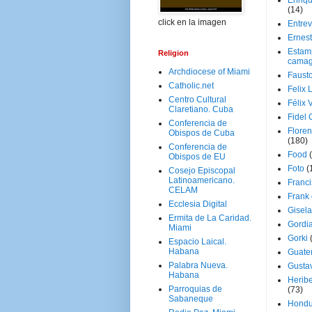
Enriq
(14)
click en la imagen
Entrev
Ernes
Estam
Religion
camag
Archdiocese of Miami
Faust
Catholic.net
Felix 
Centro Cultural
Félix 
Claretiano. Cuba
Fidel 
Conferencia de
Floren
Obispos de Cuba
(180)
Conferencia de
Food
Obispos de EU
Foto
(
Cosejo Episcopal
Latinoamericano.
Franci
CELAM
Frank
Ecclesia Digital
Gisel
Ermita de La Caridad.
Gordi
Miami
Gorki
Espacio Laical.
Habana
Guate
Palabra Nueva.
Gusta
Habana
Herib
Parroquias de
(73)
Sabaneque
Hondu