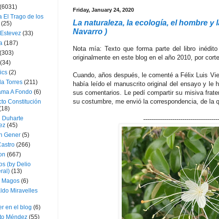
(6031)
Friday, January 24, 2020
 El Trago de los
La naturaleza, la ecología, el hombre y 
(25)
Navarro )
 Estevez
(33)
a
(187)
Nota mía: Texto que forma parte del libro inédit
(303)
originalmente en este blog en el año 2010, por cor
(34)
ics
(2)
Cuando, años después, le comenté a Félix Luis Vier
a Torres
(211)
había leído el manuscrito original del ensayo y le
ama A Fondo
(6)
sus comentarios. Le pedí compartir su misiva frate
su costumbre, me envió la correspondencia, de la q
to Constitución
(18)
l Duharte
--------------------------------------
ez
(45)
 Gener
(5)
Castro
(266)
on
(667)
os (by Delio
ral)
(13)
 Magos
(6)
ldo Miravelles
r en el blog
(6)
to Méndez
(55)