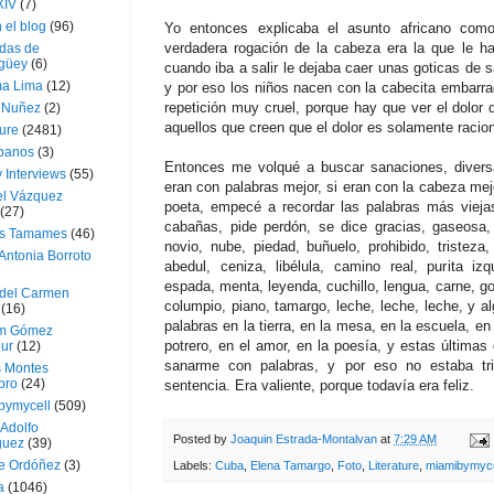
XIV
(7)
 el blog
(96)
Yo entonces explicaba el asunto africano com
verdadera rogación de la cabeza era la que le ha
das de
güey
(6)
cuando iba a salir le dejaba caer unas goticas de s
a Lima
(12)
y por eso los niños nacen con la cabecita embarra
repetición muy cruel, porque hay que ver el dolor 
e Nuñez
(2)
aquellos que creen que el dolor es solamente racion
ture
(2481)
ubanos
(3)
Entonces me volqué a buscar sanaciones, diversa
 Interviews
(55)
eran con palabras mejor, si eran con la cabeza mejo
l Vázquez
poeta, empecé a recordar las palabras más viejas
(27)
cabañas, pide perdón, se dice gracias, gaseosa, 
s Tamames
(46)
novio, nube, piedad, buñuelo, prohibido, tristeza,
Antonia Borroto
abedul, ceniza, libélula, camino real, purita iz
espada, menta, leyenda, cuchillo, lengua, carne, go
 del Carmen
columpio, piano, tamargo, leche, leche, leche, y
(16)
palabras en la tierra, en la mesa, en la escuela, en
m Gómez
potrero, en el amor, en la poesía, y estas últimas
ur
(12)
sanarme con palabras, y por eso no estaba tr
s Montes
bro
(24)
sentencia. Era valiente, porque todavía era feliz.
bymycell
(509)
Adolfo
Posted by
Joaquin Estrada-Montalvan
at
7:29 AM
guez
(39)
e Ordóñez
(3)
Labels:
Cuba
,
Elena Tamargo
,
Foto
,
Literature
,
miamibymyce
a
(1046)