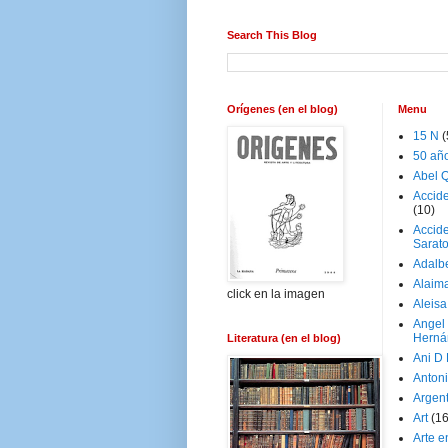
Search This Blog
Orígenes (en el blog)
Menu
15 N
(
50 añ
Abel Q
Accid
(10)
Accide
Sarat
Adalb
Alaim
click en la imagen
Aleisa
Angel
Herná
Literatura (en el blog)
Ani D
Antoni
Argen
Art
(1
Arte e