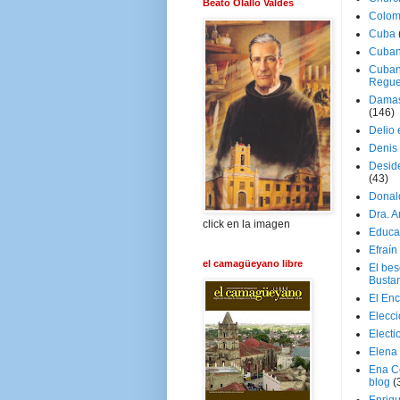
Beato Olallo Valdés
Colom
Cuba
Cuban
Cuban
Regue
Damas
(146)
Delio 
Denis 
Deside
(43)
Donal
Dra. 
click en la imagen
Educa
Efraín
el camagüeyano libre
El be
Busta
El En
Elecc
Electi
Elena
Ena C
blog
(