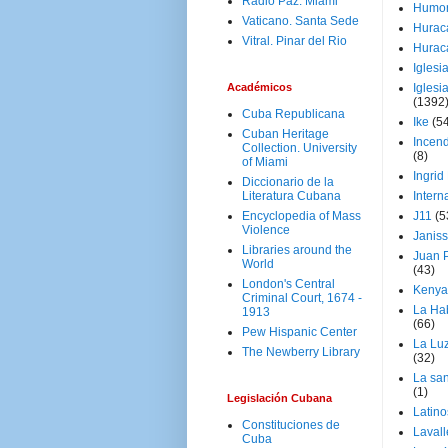
Radio Paz. Miami
Humo
Vaticano. Santa Sede
Hurac
Vitral. Pinar del Rio
Hurac
Iglesi
Académicos
Iglesi
(1392
Cuba Republicana
Ike
(5
Cuban Heritage
Incen
Collection. University
(8)
of Miami
Ingrid
Diccionario de la
Literatura Cubana
Intern
Encyclopedia of Mass
J11
(5
Violence
Janiss
Libraries around the
Juan P
World
(43)
London's Central
Kenya
Criminal Court, 1674 -
La Ha
1913
(66)
Pew Hispanic Center
La Lu
The Newberry Library
(32)
La san
(1)
Legislación Cubana
Latino
Constituciones de
Laval
Cuba