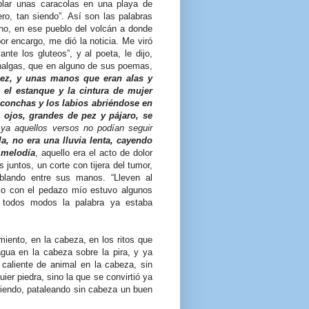
plar unas caracolas en una playa de
ero, tan siendo”. Así son las palabras
no, en ese pueblo del volcán a donde
 por encargo, me dió la noticia. Me viró
te los gluteos”, y al poeta, le dijo,
 nalgas, que en alguno de sus poemas,
ez, y unas manos que eran alas y
 el estanque y la cintura de mujer
conchas y los labios abriéndose en
 ojos, grandes de pez y pájaro, se
ya aquellos versos no podían seguir
a, no era una lluvia lenta, cayendo
 melodía
, aquello era el acto de dolor
untos, un corte con tijera del tumor,
blando entre sus manos. “Lleven al
omo con el pedazo mío estuvo algunos
 todos modos la palabra ya estaba
iento, en la cabeza, en los ritos que
agua en la cabeza sobre la pira, y ya
 caliente de animal en la cabeza, sin
uier piedra, sino la que se convirtió ya
riendo, pataleando sin cabeza un buen