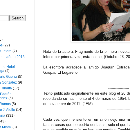
5)
os
(27)
uintero
(7)
Nota de la autora: Fragmento de la primera novel
leídos por primera vez, esta noche, [Octubre 26, 2
ente aéreo 2018
nte Hotel
La escritora agradece al amigo Joaquín Estrada
oga
(4)
Gaspar, El Lugareño.
erto Guerra
(5)
a Gónzalez
(9)
------------------
 Ribalta
(17)
Texto publicado originalmente en este blog el 26 d
 Padrón
ndez
(5)
recordando su nacimiento el 4 de marzo de 1954. E
de noviembre de 2011. (JEM)
 Ramos
(5)
-------------------
o J. Aiello
(14)
tina
(331)
Cada vez que me siento en un sillón dejo una m
643)
tantas cosas que no podría contarlas, sólo el que h
n Miami
(3)
que he perdido es mío, no hay otro paraíso. Tambié