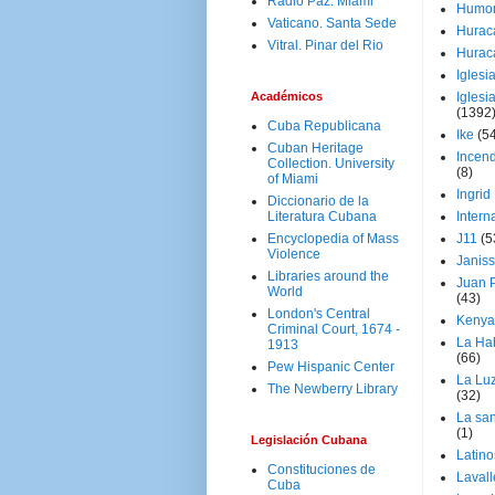
Radio Paz. Miami
Humo
Vaticano. Santa Sede
Hurac
Vitral. Pinar del Rio
Hurac
Iglesi
Académicos
Iglesi
(1392
Cuba Republicana
Ike
(5
Cuban Heritage
Incen
Collection. University
(8)
of Miami
Ingrid
Diccionario de la
Literatura Cubana
Intern
Encyclopedia of Mass
J11
(5
Violence
Janiss
Libraries around the
Juan P
World
(43)
London's Central
Kenya
Criminal Court, 1674 -
La Ha
1913
(66)
Pew Hispanic Center
La Lu
The Newberry Library
(32)
La san
(1)
Legislación Cubana
Latino
Constituciones de
Laval
Cuba