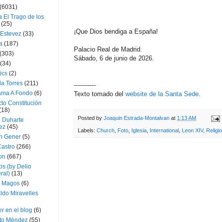
(6031)
 El Trago de los
(25)
¡Que Dios bendiga a España!
 Estevez
(33)
a
(187)
Palacio Real de Madrid.
(303)
Sábado, 6 de junio de 2026.
(34)
ics
(2)
a Torres
(211)
-----------
ama A Fondo
(6)
Texto tomado del
website de la Santa Sede
.
to Constitución
(18)
Posted by
Joaquin Estrada-Montalvan
at
1:13 AM
l Duharte
ez
(45)
Labels:
Church
,
Foto
,
Iglesia
,
International
,
Leon XIV
,
Religi
 Gener
(5)
Castro
(266)
on
(667)
os (by Delio
ral)
(13)
 Magos
(6)
ldo Miravelles
r en el blog
(6)
to Méndez
(55)