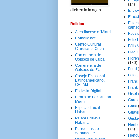
Enriq
(14)
click en la imagen
Entrev
Ernes
Estam
Religion
camag
Archdiocese of Miami
Faust
Catholic.net
Felix 
Centro Cultural
Félix 
Claretiano. Cuba
Fidel 
Conferencia de
Floren
Obispos de Cuba
(180)
Conferencia de
Food
Obispos de EU
Foto
(
Cosejo Episcopal
Latinoamericano.
Franci
CELAM
Frank
Ecclesia Digital
Gisel
Ermita de La Caridad.
Gordi
Miami
Gorki
Espacio Laical.
Habana
Guate
Palabra Nueva.
Gusta
Habana
Herib
Parroquias de
(73)
Sabaneque
Hondu