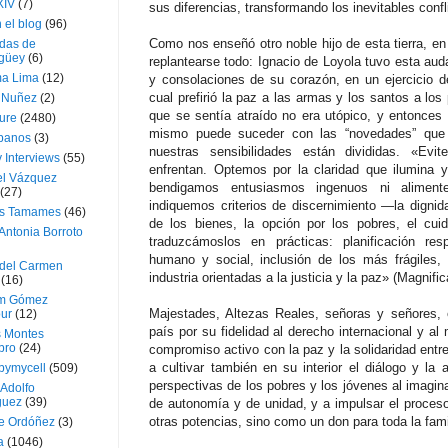
XIV
(7)
sus diferencias, transformando los inevitables confl
 el blog
(96)
Como nos enseñó otro noble hijo de esta tierra, en
das de
güey
(6)
replantearse todo: Ignacio de Loyola tuvo esta aud
a Lima
(12)
y consolaciones de su corazón, en un ejercicio d
cual prefirió la paz a las armas y los santos a lo
e Nuñez
(2)
que se sentía atraído no era utópico, y entonces 
ture
(2480)
mismo puede suceder con las “novedades” que 
ubanos
(3)
nuestras sensibilidades están divididas. «Ev
 Interviews
(55)
enfrentan. Optemos por la claridad que ilumina 
l Vázquez
bendigamos entusiasmos ingenuos ni aliment
(27)
indiquemos criterios de discernimiento —la dignida
s Tamames
(46)
de los bienes, la opción por los pobres, el c
Antonia Borroto
traduzcámoslos en prácticas: planificación res
humano y social, inclusión de los más frágiles, al
 del Carmen
industria orientadas a la justicia y la paz» (Magnifi
(16)
m Gómez
Majestades, Altezas Reales, señoras y señores, 
ur
(12)
país por su fidelidad al derecho internacional y al
s Montes
bro
(24)
compromiso activo con la paz y la solidaridad entr
a cultivar también en su interior el diálogo y la 
bymycell
(509)
perspectivas de los pobres y los jóvenes al imagin
Adolfo
guez
(39)
de autonomía y de unidad, y a impulsar el proces
otras potencias, sino como un don para toda la fam
e Ordóñez
(3)
a
(1046)