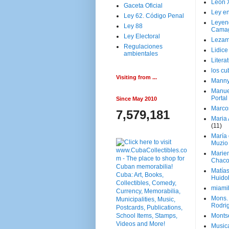
Leon 
Gaceta Oficial
Ley en
Ley 62. Código Penal
Leyen
Ley 88
Cama
Ley Electoral
Lezam
Regulaciones
Lidic
ambientales
Litera
los c
Visiting from ...
Manny
Manue
Portal
Since May 2010
Marco
7,579,181
Maria 
(11)
María
Muzio
Marie
Chaco
Matía
Huido
miami
Mons. 
Rodri
Monts
Music