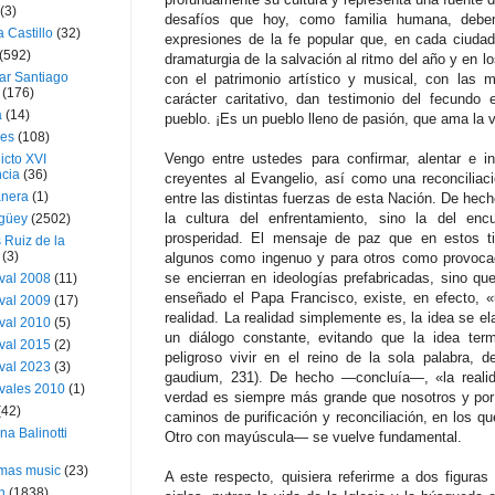
(3)
desafíos que hoy, como familia humana, debem
a Castillo
(32)
expresiones de la fe popular que, en cada ciudad
(592)
dramaturgia de la salvación al ritmo del año y en l
ar Santiago
con el patrimonio artístico y musical, con las m
(176)
carácter caritativo, dan testimonio del fecundo 
a
(14)
pueblo. ¡Es un pueblo lleno de pasión, que ama la v
ies
(108)
Vengo entre ustedes para confirmar, alentar e in
icto XVI
cia
(36)
creyentes al Evangelio, así como una reconcilia
nera
(1)
entre las distintas fuerzas de esta Nación. De hech
la cultura del enfrentamiento, sino la del enc
güey
(2502)
prosperidad. El mensaje de paz que en estos ti
 Ruiz de la
(3)
algunos como ingenuo y para otros como provocad
se encierran en ideologías prefabricadas, sino q
val 2008
(11)
enseñado el Papa Francisco, existe, en efecto, «u
val 2009
(17)
realidad. La realidad simplemente es, la idea se el
val 2010
(5)
un diálogo constante, evitando que la idea ter
val 2015
(2)
peligroso vivir en el reino de la sola palabra, 
val 2023
(3)
gaudium, 231). De hecho —concluía—, «la realida
vales 2010
(1)
verdad es siempre más grande que nosotros y por
(42)
caminos de purificación y reconciliación, en los q
ina Balinotti
Otro con mayúscula— se vuelve fundamental.
tmas music
(23)
A este respecto, quisiera referirme a dos figura
h
(1838)