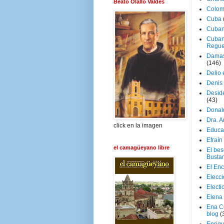
Beato Olallo Valdés
Colom
Cuba
Cuban
Cuban
Regue
Damas
(146)
Delio 
Denis 
Deside
(43)
Donal
Dra. 
click en la imagen
Educa
Efraín
el camagüeyano libre
El be
Busta
El En
Elecc
Electi
Elena
Ena C
blog
(