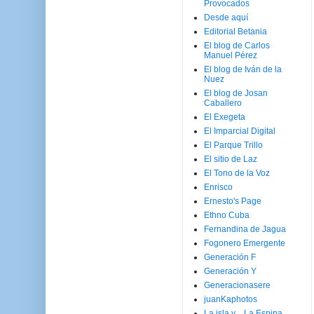
Provocados
Desde aquí
Editorial Betania
El blog de Carlos
Manuel Pérez
El blog de Iván de la
Nuez
El blog de Josan
Caballero
El Exegeta
El Imparcial Digital
El Parque Trillo
El sitio de Laz
El Tono de la Voz
Enrisco
Ernesto's Page
Ethno Cuba
Fernandina de Jagua
Fogonero Emergente
Generación F
Generación Y
Generacionasere
juanKaphotos
La isla y ...La Espina