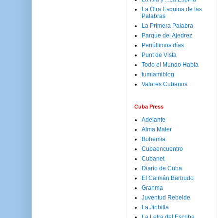
La Otra Esquina de las
Palabras
La Primera Palabra
Parque del Ajedrez
Penúltimos días
Punt de Vista
Todo el Mundo Habla
tumiamiblog
Valores Cubanos
Cuba Press
Adelante
Alma Mater
Bohemia
Cubaencuentro
Cubanet
Diario de Cuba
El Caimán Barbudo
Granma
Juventud Rebelde
La Jiribilla
La Letra del Escriba