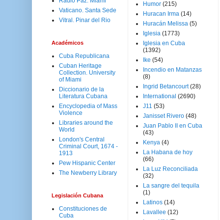
Radio Paz. Miami
Humor
(215)
Vaticano. Santa Sede
Huracan Irma
(14)
Vitral. Pinar del Rio
Huracán Melissa
(5)
Iglesia
(1773)
Académicos
Iglesia en Cuba
(1392)
Cuba Republicana
Ike
(54)
Cuban Heritage
Incendio en Matanzas
Collection. University
(8)
of Miami
Ingrid Betancourt
(28)
Diccionario de la
Literatura Cubana
International
(2690)
Encyclopedia of Mass
J11
(53)
Violence
Janisset Rivero
(48)
Libraries around the
Juan Pablo II en Cuba
World
(43)
London's Central
Kenya
(4)
Criminal Court, 1674 -
La Habana de hoy
1913
(66)
Pew Hispanic Center
La Luz Reconciliada
The Newberry Library
(32)
La sangre del tequila
(1)
Legislación Cubana
Latinos
(14)
Constituciones de
Lavallee
(12)
Cuba