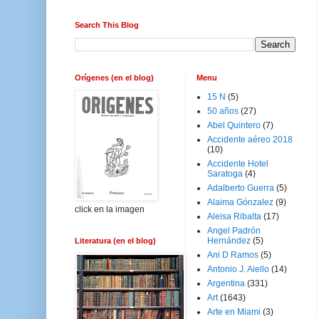
Search This Blog
Orígenes (en el blog)
Menu
15 N
(5)
50 años
(27)
Abel Quintero
(7)
Accidente aéreo 2018
(10)
Accidente Hotel
Saratoga
(4)
Adalberto Guerra
(5)
Alaima Gónzalez
(9)
click en la imagen
Aleisa Ribalta
(17)
Angel Padrón
Hernández
(5)
Literatura (en el blog)
Ani D Ramos
(5)
Antonio J. Aiello
(14)
Argentina
(331)
Art
(1643)
Arte en Miami
(3)