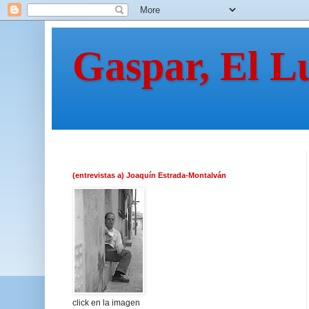
Gaspar, El L
(entrevistas a) Joaquín Estrada-Montalván
click en la imagen