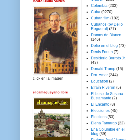
Beato Olallo Valdés
Colombia
(233)
Cuba
(9270)
Cuban film
(182)
Cubanos (by Delio
Regueral)
(27)
Damas de Blanco
(146)
Delio en el blog
(73)
Denis Fortun
(7)
Desiderio Borroto Jr.
(43)
Donald Trump
(15)
Dra. Amor
(244)
click en la imagen
Education
(2)
Efraín Riverón
(5)
el camagüeyano libre
El beso de Susana
Bustamante
(2)
El Encanto
(8)
Elecciones
(45)
Elections
(53)
Elena Tamargo
(22)
Ena Columbie en el
blog
(39)