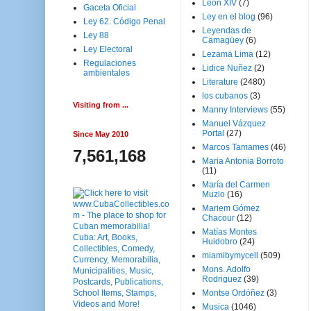
Leon XIV
(7)
Gaceta Oficial
Ley en el blog
(96)
Ley 62. Código Penal
Leyendas de
Ley 88
Camagüey
(6)
Ley Electoral
Lezama Lima
(12)
Regulaciones
Lidice Nuñez
(2)
ambientales
Literature
(2480)
los cubanos
(3)
Visiting from ...
Manny Interviews
(55)
Manuel Vázquez
Portal
(27)
Since May 2010
Marcos Tamames
(46)
7,561,168
Maria Antonia Borroto
(11)
María del Carmen
Muzio
(16)
Mariem Gómez
Chacour
(12)
Matías Montes
Huidobro
(24)
miamibymycell
(509)
Mons. Adolfo
Rodriguez
(39)
Montse Ordóñez
(3)
Musica
(1046)