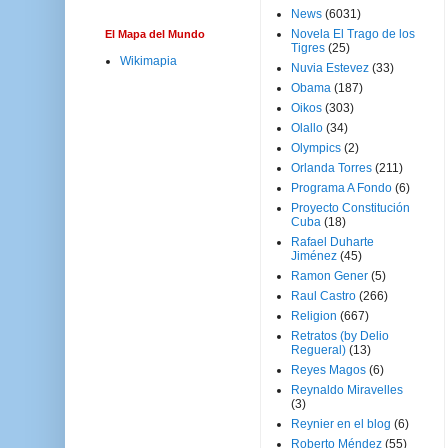
News
(6031)
Novela El Trago de los
El Mapa del Mundo
Tigres
(25)
Wikimapia
Nuvia Estevez
(33)
Obama
(187)
Oikos
(303)
Olallo
(34)
Olympics
(2)
Orlanda Torres
(211)
Programa A Fondo
(6)
Proyecto Constitución
Cuba
(18)
Rafael Duharte
Jiménez
(45)
Ramon Gener
(5)
Raul Castro
(266)
Religion
(667)
Retratos (by Delio
Regueral)
(13)
Reyes Magos
(6)
Reynaldo Miravelles
(3)
Reynier en el blog
(6)
Roberto Méndez
(55)