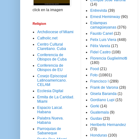
Enrique José Varona
(14)
click en la imagen
Entrevista
(39)
Ernest Heminway
(90)
Estampas
Religion
camagüeyanas
(376)
Archdiocese of Miami
Fausto Canel
(12)
Catholic.net
Felix Luis Viera
(448)
Centro Cultural
Félix Varela
(17)
Claretiano. Cuba
Fidel Castro
(108)
Conferencia de
Florencia Guglielmotti
Obispos de Cuba
(180)
Conferencia de
Food
(21)
Obispos de EU
Foto
(10801)
Cosejo Episcopal
Latinoamericano.
Francisco I
(289)
CELAM
Frank de Varona
(28)
Ecclesia Digital
Gisela Baranda
(1)
Ermita de La Caridad.
Gordiano Lupi
(15)
Miami
Gorki
(14)
Espacio Laical.
Habana
Guatemala
(9)
Palabra Nueva.
Gustav
(23)
Habana
Heriberto Hernandez
Parroquias de
(73)
Sabaneque
Honduras
(100)