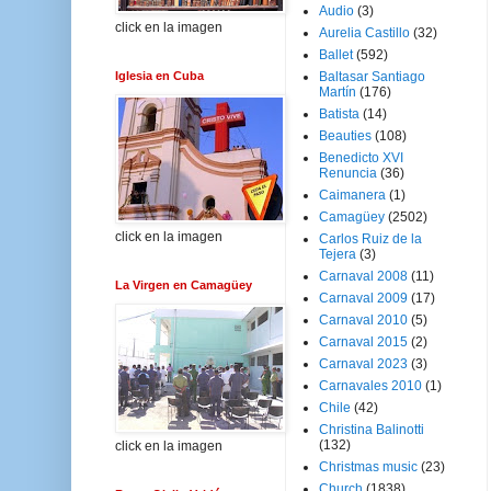
Audio
(3)
click en la imagen
Aurelia Castillo
(32)
Ballet
(592)
Iglesia en Cuba
Baltasar Santiago
Martín
(176)
Batista
(14)
Beauties
(108)
Benedicto XVI
Renuncia
(36)
Caimanera
(1)
Camagüey
(2502)
click en la imagen
Carlos Ruiz de la
Tejera
(3)
Carnaval 2008
(11)
La Virgen en Camagüey
Carnaval 2009
(17)
Carnaval 2010
(5)
Carnaval 2015
(2)
Carnaval 2023
(3)
Carnavales 2010
(1)
Chile
(42)
Christina Balinotti
(132)
click en la imagen
Christmas music
(23)
Church
(1838)