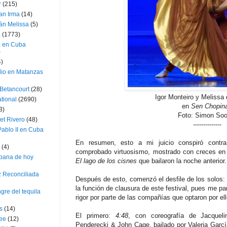
r
(215)
an Irma
(14)
án Melissa
(5)
a
(1773)
a en Cuba
)
4)
dio en Matanzas
 Betancourt
(28)
Igor Monteiro y Melissa 
ational
(2690)
en
Sen Chopin
3)
Foto: Simon Soo
et Rivero
(48)
--------------
ablo II en Cuba
En resumen, esto a mi juicio conspiró contr
(4)
comprobado virtuosismo, mostrado con creces en e
bana de hoy
El lago de los cisnes
que bailaron la noche anterior.
z Reconciliada
Después de esto, comenzó el desfile de los solos: 
la función de clausura de este festival, pues me pa
gre del tequila
rigor por parte de las compañías que optaron por el
s
(14)
El primero:
4:48
, con coreografía de Jacquel
lee
(12)
Penderecki & John Cage, bailado por Valeria Garc