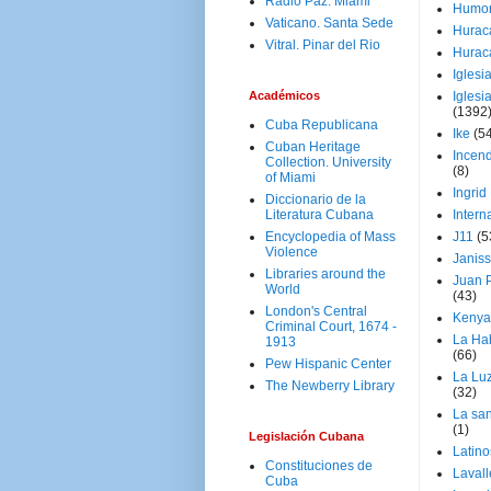
Radio Paz. Miami
Humo
Vaticano. Santa Sede
Hurac
Vitral. Pinar del Rio
Hurac
Iglesi
Académicos
Iglesi
(1392
Cuba Republicana
Ike
(5
Cuban Heritage
Incen
Collection. University
(8)
of Miami
Ingrid
Diccionario de la
Literatura Cubana
Intern
Encyclopedia of Mass
J11
(5
Violence
Janiss
Libraries around the
Juan P
World
(43)
London's Central
Kenya
Criminal Court, 1674 -
La Ha
1913
(66)
Pew Hispanic Center
La Lu
The Newberry Library
(32)
La san
(1)
Legislación Cubana
Latino
Constituciones de
Laval
Cuba