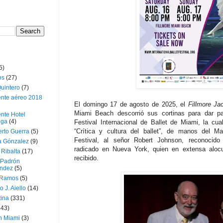
5)
os
(27)
uintero
(7)
ente aéreo 2018
El domingo 17 de agosto de 2025, el
Fillmore Ja
Miami Beach descorrió sus cortinas para dar 
nte Hotel
oga
(4)
Festival Internacional de Ballet de Miami, la cua
“Crítica y cultura del ballet”, de manos del Ma
erto Guerra
(5)
Festival, al señor Robert Johnson, reconocido 
a Gónzalez
(9)
radicado en Nueva York, quien en extensa alocu
 Ribalta
(17)
recibido.
 Padrón
ndez
(5)
 Ramos
(5)
o J. Aiello
(14)
tina
(331)
643)
n Miami
(3)