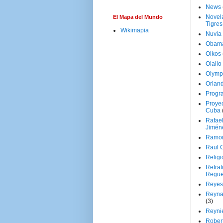
News
Novela
El Mapa del Mundo
Tigres
Wikimapia
Nuvia
Obam
Oikos
Olallo
Olymp
Orland
Progr
Proyec
Cuba
Rafae
Jimén
Ramon
Raul 
Religi
Retrat
Regue
Reyes
Reyna
(3)
Reynie
Rober