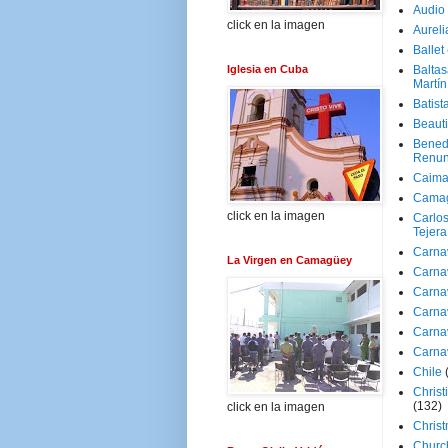
Audio
click en la imagen
Aureli
Ballet
Iglesia en Cuba
Baltas
Martín
Batist
Beaut
Bened
Renun
Caima
Cama
click en la imagen
Carlos
Tejera
Carna
La Virgen en Camagüey
Carna
Carna
Carna
Carna
Carna
Chile
Christ
(132)
click en la imagen
Chris
Churc