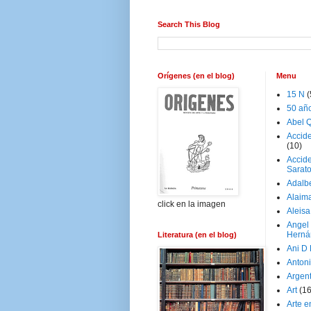
Search This Blog
Orígenes (en el blog)
Menu
15 N
(
50 añ
Abel Q
Accid
(10)
Accide
Sarat
Adalb
Alaim
click en la imagen
Aleisa
Angel
Herná
Literatura (en el blog)
Ani D
Antoni
Argen
Art
(1
Arte e