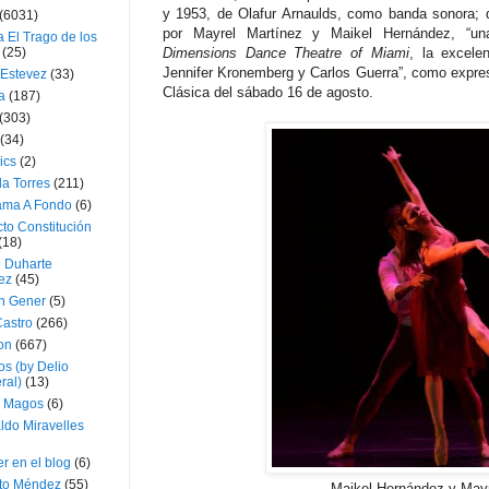
y 1953, de Olafur Arnaulds, como banda sonora; d
(6031)
por Mayrel Martínez y Maikel Hernández, “un
 El Trago de los
(25)
Dimensions Dance Theatre of Miami
, la excele
Jennifer Kronemberg y Carlos Guerra”, como expre
 Estevez
(33)
Clásica del sábado 16 de agosto.
a
(187)
(303)
(34)
ics
(2)
a Torres
(211)
ama A Fondo
(6)
to Constitución
(18)
l Duharte
ez
(45)
 Gener
(5)
Castro
(266)
on
(667)
os (by Delio
ral)
(13)
 Magos
(6)
ldo Miravelles
r en el blog
(6)
to Méndez
(55)
Maikel Hernández y Mayr