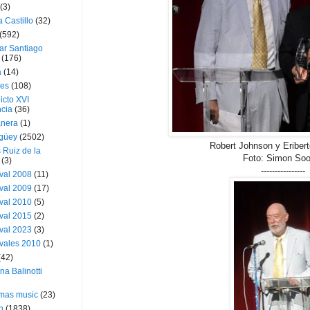
(3)
a Castillo
(32)
(592)
ar Santiago
(176)
a
(14)
ies
(108)
icto XVI
cia
(36)
nera
(1)
güey
(2502)
Robert Johnson y Eriber
 Ruiz de la
Foto: Simon So
(3)
----------------
val 2008
(11)
val 2009
(17)
val 2010
(5)
val 2015
(2)
val 2023
(3)
vales 2010
(1)
(42)
ina Balinotti
tmas music
(23)
h
(1838)