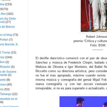
bia
(233)
(9270)
 film
(182)
os (by Delio
ral)
(27)
 de Blanco
en el blog
(73)
Robert Johnso
Fortun
(7)
premio “Crítica y cultura 
rio Borroto Jr.
Foto: BSM.
-----------
d Trump
(15)
Amor
(244)
El desfile dancístico comenzó con el
pas de deu
tion
(2)
Sánchez y música de Frederick Chopin, bailado 
Melissa de Oliveira e Igor Monteiro, del Ballet 
 Riverón
(5)
Riccetto como su directora artística; pero conside
so de Susana
mante
(2)
no fue el mas apropiado, máxime cuando existe e
misma música y coreografía del genial Mijaíl Fok
canto
(8)
nueva coreografía –y con tan oscuro vestuar
iones
(45)
inmejorable, si no es para superarlo o actualizarlo,
ons
(53)
 Tamargo
(22)
olumbie en el
39)