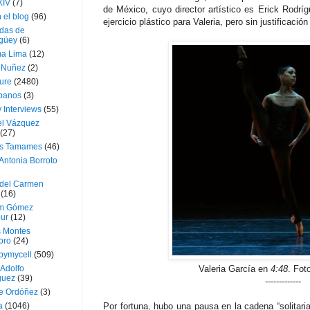
XIV
(7)
de México, cuyo director artístico es Erick Rodr
 el blog
(96)
ejercicio plástico para Valeria, pero sin justificación 
das de
güey
(6)
a Lima
(12)
e Nuñez
(2)
ture
(2480)
ubanos
(3)
 Interviews
(55)
l Vázquez
(27)
s Tamames
(46)
Antonia Borroto
 del Carmen
(16)
m Gómez
ur
(12)
s Montes
bro
(24)
bymycell
(509)
Adolfo
Valeria García en
4:48
. Fot
guez
(39)
-------------
e Ordóñez
(3)
a
(1046)
Por fortuna, hubo una pausa en la cadena “solitari