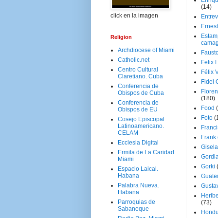
Enriq
(14)
click en la imagen
Entrev
Ernes
Estam
Religion
camag
Archdiocese of Miami
Faust
Catholic.net
Felix 
Centro Cultural
Félix 
Claretiano. Cuba
Fidel 
Conferencia de
Floren
Obispos de Cuba
(180)
Conferencia de
Food
Obispos de EU
Foto
(
Cosejo Episcopal
Latinoamericano.
Franci
CELAM
Frank
Ecclesia Digital
Gisel
Ermita de La Caridad.
Gordi
Miami
Gorki
Espacio Laical.
Habana
Guate
Palabra Nueva.
Gusta
Habana
Herib
Parroquias de
(73)
Sabaneque
Hondu