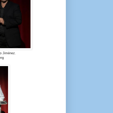
to Jiménez.
ong