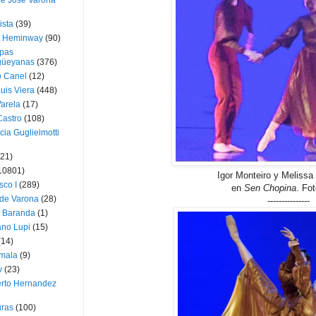
ue José Varona
ista
(39)
t Heminway
(90)
pas
üeyanas
(376)
o Canel
(12)
Luis Viera
(448)
Varela
(17)
Castro
(108)
cia Guglielmotti
(21)
10801)
Igor Monteiro y Melissa 
sco I
(289)
en
Sen Chopina
. Fo
 de Varona
(28)
---------------
a Baranda
(1)
ano Lupi
(15)
(14)
mala
(9)
v
(23)
erto Hernandez
ras
(100)