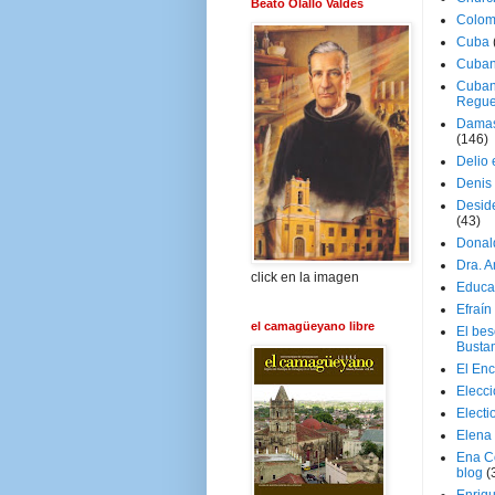
Beato Olallo Valdés
Colom
Cuba
Cuban
Cuban
Regue
Damas
(146)
Delio 
Denis 
Deside
(43)
Donal
Dra. 
click en la imagen
Educa
Efraín
el camagüeyano libre
El be
Busta
El En
Elecc
Electi
Elena
Ena C
blog
(