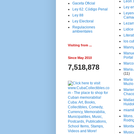
Leon 
Gaceta Oficial
Ley en
Ley 62. Código Penal
Leyen
Ley 88
Cama
Ley Electoral
Lezam
Regulaciones
Lidic
ambientales
Litera
los c
Visiting from ...
Manny
Manue
Portal
Since May 2010
Marco
7,518,878
Maria 
(11)
María
Muzio
Marie
Chaco
Matía
Huido
miami
Mons. 
Rodri
Monts
Music