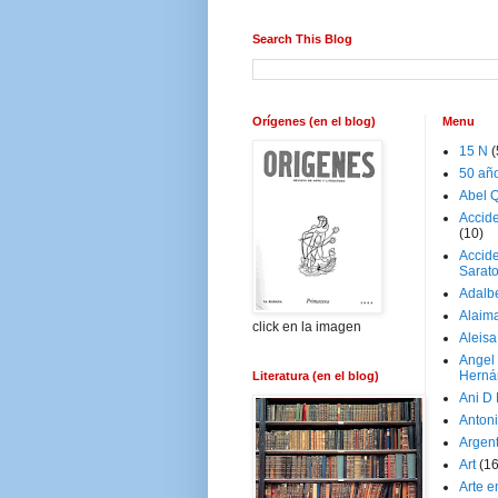
Search This Blog
Orígenes (en el blog)
Menu
15 N
(
50 añ
Abel Q
Accid
(10)
Accide
Sarat
Adalb
Alaim
click en la imagen
Aleisa
Angel
Herná
Literatura (en el blog)
Ani D
Antoni
Argen
Art
(1
Arte e