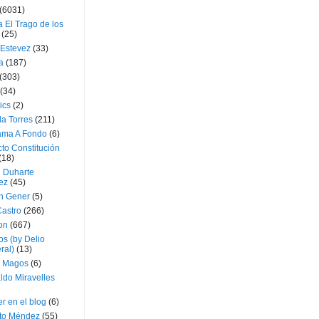
(6031)
 El Trago de los
(25)
 Estevez
(33)
a
(187)
(303)
(34)
ics
(2)
a Torres
(211)
ama A Fondo
(6)
to Constitución
(18)
l Duharte
ez
(45)
 Gener
(5)
Castro
(266)
on
(667)
os (by Delio
ral)
(13)
 Magos
(6)
ldo Miravelles
r en el blog
(6)
to Méndez
(55)