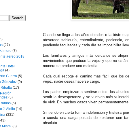
Cuando se llega a los años dorados o la triste eta
5)
atesorado sabiduría, entendimiento, paciencia, e
os
(27)
perdiendo facultades y cada día se imposibilita llev
uintero
(7)
Los familiares y amigos más cercanos se alejan 
ente aéreo 2018
movimientos que produce la vejez y que no están di
manera se produce una molestia.
nte Hotel
oga
(4)
erto Guerra
(5)
Cada cual escoge el camino más fácil que los des
vejez, nadie desea hacerse cargo.
a Gónzalez
(9)
 Ribalta
(17)
Los padres empiezan a sentirse solos, los abuelo
 Padrón
sentir la desesperanza y se vuelven más vulnerab
ndez
(5)
de vivir. En muchos casos viven permanentemente 
 Ramos
(5)
o J. Aiello
(14)
Sintiendo en cierta forma indefensión y tristeza po
tina
(331)
a cuesta una carga pesada de sostener con tan
643)
absoluta.
n Miami
(3)