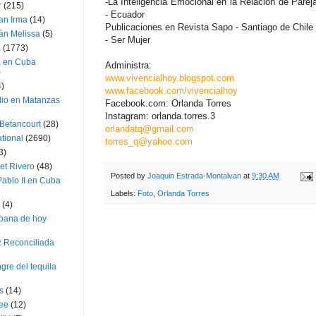
-La Inteligencia Emocional en la Relacion de Par
r
(215)
- Ecuador
an Irma
(14)
Publicaciones en Revista Sapo - Santiago de Chile
án Melissa
(5)
- Ser Mujer
a
(1773)
a en Cuba
Administra:
)
www.vivencialhoy.blogspot.com
4)
www.facebook.com/vivencialhoy
dio en Matanzas
Facebook.com: Orlanda Torres
Instagram: orlanda.torres.3
 Betancourt
(28)
orlandatq@gmail.com
ational
(2690)
torres_q@yahoo.com
3)
et Rivero
(48)
Posted by
Joaquin Estrada-Montalvan
at
9:30 AM
ablo II en Cuba
Labels:
Foto
,
Orlanda Torres
(4)
bana de hoy
z Reconciliada
gre del tequila
s
(14)
lee
(12)