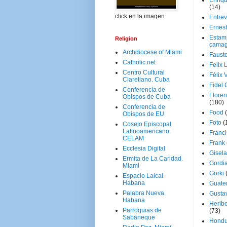
Enriq
(14)
click en la imagen
Entrev
Ernes
Estam
Religion
camag
Archdiocese of Miami
Faust
Catholic.net
Felix 
Centro Cultural
Félix 
Claretiano. Cuba
Fidel 
Conferencia de
Floren
Obispos de Cuba
(180)
Conferencia de
Food
Obispos de EU
Foto
(
Cosejo Episcopal
Latinoamericano.
Franci
CELAM
Frank
Ecclesia Digital
Gisel
Ermita de La Caridad.
Gordi
Miami
Gorki
Espacio Laical.
Habana
Guate
Palabra Nueva.
Gusta
Habana
Herib
Parroquias de
(73)
Sabaneque
Hondu