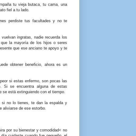
ompaña tu vieja butaca, tu cama, una
to fiel a tu lado.
es perdiste tus facultades y no te
vuelvan ingratas, nadie recuerda los
 que la mayoría de los hijos o seres
esente que ese anciano te apoyo y te
ede obtener beneficio, ahora es un
 peor si estas enfermo, son pocas las
. Si se encuentra alguna de estas
 se está extinguiendo con el tiempo.
 si no lo tienes, te dan la espalda y
e aliviarse de ese estorbo.
mira por su bienestar y comodidad< no
n día cuidaste cuando fue pequeño, el