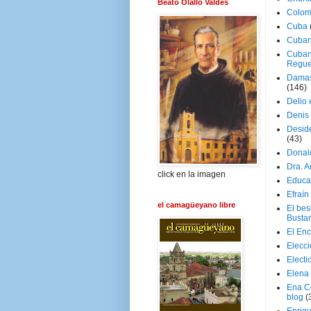
Beato Olallo Valdés
Colom
Cuba
Cuban
Cuban
Regue
Damas
(146)
Delio 
Denis 
Deside
(43)
Donal
Dra. 
click en la imagen
Educa
Efraín
el camagüeyano libre
El be
Busta
El En
Elecc
Electi
Elena
Ena C
blog
(