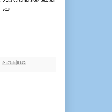
eja- WENS Consulting Group, Guayaquil
 – 2018