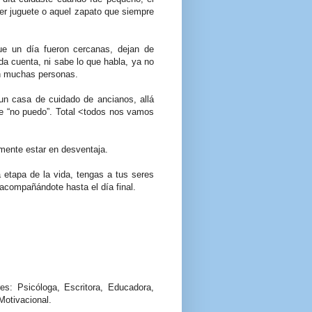
mer juguete o aquel zapato que siempre
ue un día fueron cercanas, dejan de
 da cuenta, ni sabe lo que habla, ya no
en muchas personas.
n casa de cuidado de ancianos, allá
te “no puedo”. Total <todos nos vamos
emente estar en desventaja.
 etapa de la vida, tengas a tus seres
acompañándote hasta el día final.
es: Psicóloga, Escritora, Educadora,
Motivacional.