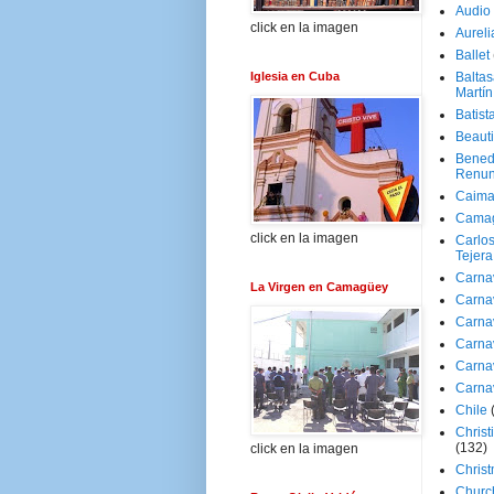
Audio
click en la imagen
Aureli
Ballet
Iglesia en Cuba
Baltas
Martín
Batist
Beaut
Bened
Renun
Caima
Cama
click en la imagen
Carlos
Tejera
Carna
La Virgen en Camagüey
Carna
Carna
Carna
Carna
Carna
Chile
Christ
(132)
click en la imagen
Chris
Churc