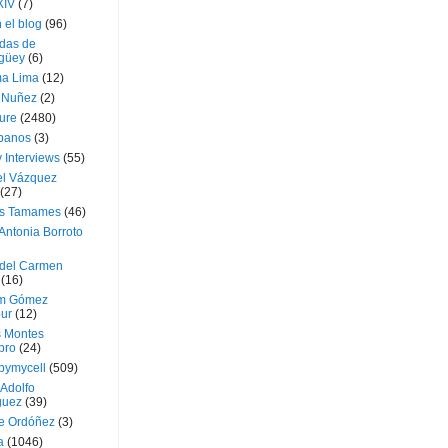
XIV
(7)
 el blog
(96)
das de
güey
(6)
a Lima
(12)
e Nuñez
(2)
ture
(2480)
ubanos
(3)
 Interviews
(55)
l Vázquez
(27)
s Tamames
(46)
Antonia Borroto
 del Carmen
(16)
m Gómez
ur
(12)
s Montes
bro
(24)
bymycell
(509)
Adolfo
guez
(39)
e Ordóñez
(3)
a
(1046)