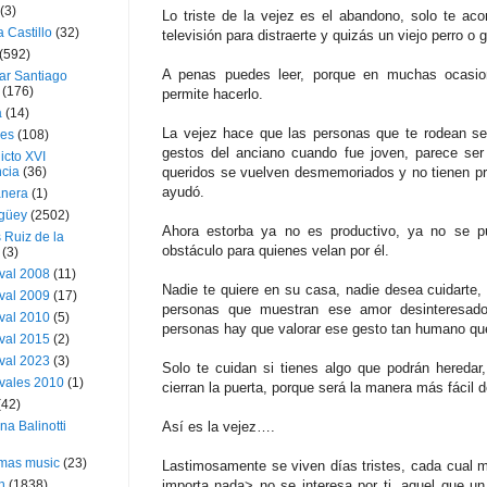
(3)
Lo triste de la vejez es el abandono, solo te ac
a Castillo
(32)
televisión para distraerte y quizás un viejo perro o ga
(592)
A penas puedes leer, porque en muchas ocasion
ar Santiago
(176)
permite hacerlo.
a
(14)
La vejez hace que las personas que te rodean se 
ies
(108)
gestos del anciano cuando fue joven, parece ser
icto XVI
cia
(36)
queridos se vuelven desmemoriados y no tienen pr
ayudó.
nera
(1)
güey
(2502)
Ahora estorba ya no es productivo, ya no se pu
 Ruiz de la
obstáculo para quienes velan por él.
(3)
val 2008
(11)
Nadie te quiere en su casa, nadie desea cuidarte,
val 2009
(17)
personas que muestran ese amor desinteresado
val 2010
(5)
personas hay que valorar ese gesto tan humano que
val 2015
(2)
val 2023
(3)
Solo te cuidan si tienes algo que podrán heredar,
vales 2010
(1)
cierran la puerta, porque será la manera más fácil d
(42)
ina Balinotti
Así es la vejez….
tmas music
(23)
Lastimosamente se viven días tristes, cada cual 
h
(1838)
importa nada> no se interesa por ti, aquel que u