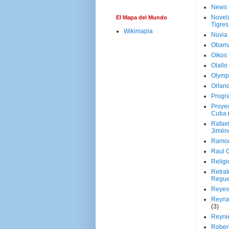
News
Novela
El Mapa del Mundo
Tigres
Wikimapia
Nuvia
Obam
Oikos
Olallo
Olymp
Orland
Progr
Proyec
Cuba
Rafae
Jimén
Ramon
Raul 
Religi
Retrat
Regue
Reyes
Reyna
(3)
Reynie
Rober