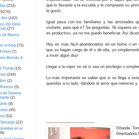
que lo llevaste a la escuela y le compraste su pri
bia
(233)
le gustó.
(9270)
 film
(182)
Igual pasa con los familiares y las amistades q
os (by Delio
visitarte, para qué ir? Se preguntan. Ni siquiera se
ral)
(27)
es productivo, ya no me puedo beneficiar. Así dic
 de Blanco
Hoy es más fácil abandonarlos en un home o en u
en el blog
(73)
que se hagan cargo de él o de ella, yo simplemen
Fortun
(7)
a morir algún día>
rio Borroto Jr.
Llegar a la vejez no sé si sea un privilegio o simpl
d Trump
(15)
Amor
(244)
Lo más importante es saber que si se llega a esta
tion
(2)
queridos a tu lado, dándote el amor que mereces y 
 Riverón
(5)
so de Susana
mante
(2)
canto
(8)
iones
(45)
ons
(53)
 Tamargo
(22)
---------------------------------------
Orlanda Torr
olumbie en el
39)
Orientadora 