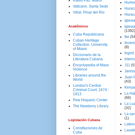
Radio Paz. Miami
Humo
Vaticano. Santa Sede
Hurac
Vitral. Pinar del Rio
Hurac
Iglesi
Académicos
Iglesi
(1392
Cuba Republicana
Ike
(5
Cuban Heritage
Incen
Collection. University
(8)
of Miami
Ingrid
Diccionario de la
Literatura Cubana
Intern
Encyclopedia of Mass
J11
(5
Violence
Janiss
Libraries around the
Juan P
World
(43)
London's Central
Kenya
Criminal Court, 1674 -
La Ha
1913
(66)
Pew Hispanic Center
La Lu
The Newberry Library
(32)
La san
(1)
Legislación Cubana
Latino
Constituciones de
Laval
Cuba