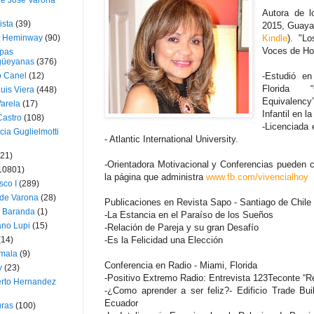
ue José Varona
Autora de lo
ista
(39)
2015, Guayaq
t Heminway
(90)
Kindle
). "L
Voces de Ho
pas
üeyanas
(376)
o Canel
(12)
-Estudió en
Florida “
Luis Viera
(448)
Equivalency
Varela
(17)
Infantil en l
Castro
(108)
-Licenciada 
cia Guglielmotti
- Atlantic International University.
(21)
-Orientadora Motivacional y Conferencias pueden c
10801)
la página que administra
www.fb.com/vivencialhoy
sco I
(289)
 de Varona
(28)
Publicaciones en Revista Sapo - Santiago de Chile
a Baranda
(1)
-La Estancia en el Paraíso de los Sueños
ano Lupi
(15)
-Relación de Pareja y su gran Desafío
(14)
-Es la Felicidad una Elección
mala
(9)
Conferencia en Radio - Miami, Florida
v
(23)
-Positivo Extremo Radio: Entrevista 123Teconte “R
erto Hernandez
-¿Como aprender a ser feliz?- Edificio Trade Bui
Ecuador
ras
(100)