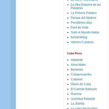
La Otra Esquina de las
Palabras
La Primera Palabra
Parque del Ajedrez
Penúltimos días
Punt de Vista
Todo el Mundo Habla
tumiamiblog
Valores Cubanos
Cuba Press
Adelante
Alma Mater
Bohemia
Cubaencuentro
Cubanet
Diario de Cuba
El Caimán Barbudo
Granma
Juventud Rebelde
La Jiribilla
La Letra del Escriba