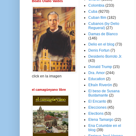
Beato Olallo Valdés
Colombia
(233)
Cuba
(9270)
Cuban film
(182)
Cubanos (by Delio
Regueral)
(27)
Damas de Blanco
(146)
Delio en el blog
(73)
Denis Fortun
(7)
Desiderio Borroto Jr.
(43)
Donald Trump
(15)
Dra. Amor
(244)
click en la imagen
Education
(2)
Efraín Riverón
(5)
el camagüeyano libre
El beso de Susana
Bustamante
(2)
El Encanto
(8)
Elecciones
(45)
Elections
(53)
Elena Tamargo
(22)
Ena Columbie en el
blog
(39)