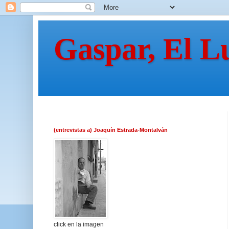
Gaspar, El L
(entrevistas a) Joaquín Estrada-Montalván
click en la imagen