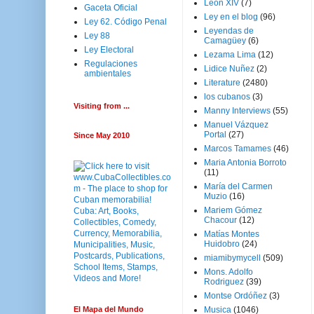
Leon XIV
(7)
Gaceta Oficial
Ley en el blog
(96)
Ley 62. Código Penal
Leyendas de
Ley 88
Camagüey
(6)
Ley Electoral
Lezama Lima
(12)
Regulaciones
Lidice Nuñez
(2)
ambientales
Literature
(2480)
los cubanos
(3)
Visiting from ...
Manny Interviews
(55)
Manuel Vázquez
Portal
(27)
Since May 2010
Marcos Tamames
(46)
Maria Antonia Borroto
(11)
María del Carmen
Muzio
(16)
Mariem Gómez
Chacour
(12)
Matías Montes
Huidobro
(24)
miamibymycell
(509)
Mons. Adolfo
Rodriguez
(39)
Montse Ordóñez
(3)
El Mapa del Mundo
Musica
(1046)