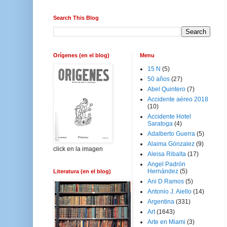
Search This Blog
Orígenes (en el blog)
Menu
15 N
(5)
50 años
(27)
Abel Quintero
(7)
Accidente aéreo 2018
(10)
Accidente Hotel
Saratoga
(4)
Adalberto Guerra
(5)
Alaima Gónzalez
(9)
click en la imagen
Aleisa Ribalta
(17)
Angel Padrón
Hernández
(5)
Literatura (en el blog)
Ani D Ramos
(5)
Antonio J. Aiello
(14)
Argentina
(331)
Art
(1643)
Arte en Miami
(3)