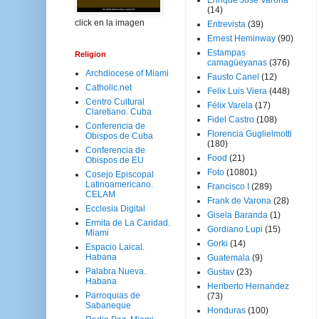
Enrique José Varona
(14)
click en la imagen
Entrevista
(39)
Ernest Heminway
(90)
Estampas
Religion
camagüeyanas
(376)
Archdiocese of Miami
Fausto Canel
(12)
Catholic.net
Felix Luis Viera
(448)
Centro Cultural
Félix Varela
(17)
Claretiano. Cuba
Fidel Castro
(108)
Conferencia de
Florencia Guglielmotti
Obispos de Cuba
(180)
Conferencia de
Food
(21)
Obispos de EU
Foto
(10801)
Cosejo Episcopal
Latinoamericano.
Francisco I
(289)
CELAM
Frank de Varona
(28)
Ecclesia Digital
Gisela Baranda
(1)
Ermita de La Caridad.
Gordiano Lupi
(15)
Miami
Gorki
(14)
Espacio Laical.
Habana
Guatemala
(9)
Palabra Nueva.
Gustav
(23)
Habana
Heriberto Hernandez
Parroquias de
(73)
Sabaneque
Honduras
(100)