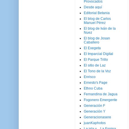
Provocados
Desde aquí
Editorial Betania
El blog de Carlos
Manuel Pérez
El blog de Iván de la
Nuez
El blog de Josan
Caballero
El Exegeta
El Imparcial Digital
El Parque Trillo
El sitio de Laz
El Tono de la Voz
Enrisco
Ernesto's Page
Ethno Cuba
Fernandina de Jagua
Fogonero Emergente
Generación F
Generación Y
Generacionasere
juanKaphotos
La isla y ...La Espina