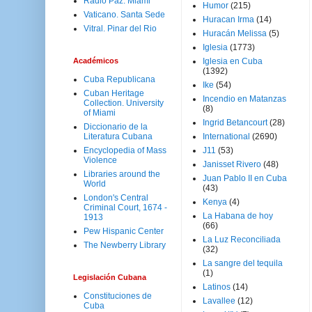
Radio Paz. Miami
Humor
(215)
Vaticano. Santa Sede
Huracan Irma
(14)
Vitral. Pinar del Rio
Huracán Melissa
(5)
Iglesia
(1773)
Académicos
Iglesia en Cuba
(1392)
Cuba Republicana
Ike
(54)
Cuban Heritage
Incendio en Matanzas
Collection. University
(8)
of Miami
Ingrid Betancourt
(28)
Diccionario de la
Literatura Cubana
International
(2690)
Encyclopedia of Mass
J11
(53)
Violence
Janisset Rivero
(48)
Libraries around the
Juan Pablo II en Cuba
World
(43)
London's Central
Kenya
(4)
Criminal Court, 1674 -
La Habana de hoy
1913
(66)
Pew Hispanic Center
La Luz Reconciliada
The Newberry Library
(32)
La sangre del tequila
(1)
Legislación Cubana
Latinos
(14)
Constituciones de
Lavallee
(12)
Cuba