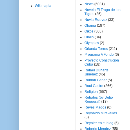
News
(6031)
Wikimapia
Novela El Trago de los
Tigres
(25)
Nuvia Estevez
(33)
Obama
(187)
Oikos
(303)
Olallo
(34)
Olympics
(2)
Orlanda Torres
(211)
Programa A Fondo
(6)
Proyecto Constitución
Cuba
(18)
Rafael Duharte
Jiménez
(45)
Ramon Gener
(5)
Raul Castro
(266)
Religion
(667)
Retratos (by Delio
Regueral)
(13)
Reyes Magos
(6)
Reynaldo Miravelles
(3)
Reynier en el blog
(6)
Roberto Méndez
(55)