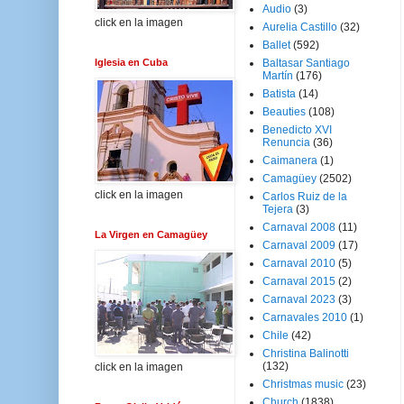
Audio
(3)
click en la imagen
Aurelia Castillo
(32)
Ballet
(592)
Iglesia en Cuba
Baltasar Santiago
Martín
(176)
Batista
(14)
Beauties
(108)
Benedicto XVI
Renuncia
(36)
Caimanera
(1)
Camagüey
(2502)
click en la imagen
Carlos Ruiz de la
Tejera
(3)
Carnaval 2008
(11)
La Virgen en Camagüey
Carnaval 2009
(17)
Carnaval 2010
(5)
Carnaval 2015
(2)
Carnaval 2023
(3)
Carnavales 2010
(1)
Chile
(42)
Christina Balinotti
(132)
click en la imagen
Christmas music
(23)
Church
(1838)