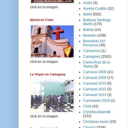
Audio
(3)
click en la imagen
Aurelia Castillo
(32)
Ballet
(592)
Iglesia en Cuba
Baltasar Santiago
Martín
(176)
Batista
(14)
Beauties
(108)
Benedicto XVI
Renuncia
(36)
Caimanera
(1)
Camagüey
(2502)
click en la imagen
Carlos Ruiz de la
Tejera
(3)
Carnaval 2008
(11)
La Virgen en Camagüey
Carnaval 2009
(17)
Carnaval 2010
(5)
Carnaval 2015
(2)
Carnaval 2023
(3)
Carnavales 2010
(1)
Chile
(42)
Christina Balinotti
(132)
click en la imagen
Christmas music
(23)
Church
(1838)