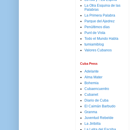
La Otra Esquina de las
Palabras
La Primera Palabra
Parque del Ajedrez
Penúltimos días
Punt de Vista
Todo el Mundo Habla
tumiamiblog
Valores Cubanos
Cuba Press
Adelante
Alma Mater
Bohemia
Cubaencuentro
Cubanet
Diario de Cuba
El Caimán Barbudo
Granma
Juventud Rebelde
La Jiribilla
La Letra del Escriba