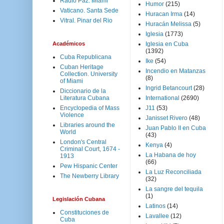
Radio Paz. Miami
Humor
(215)
Vaticano. Santa Sede
Huracan Irma
(14)
Vitral. Pinar del Rio
Huracán Melissa
(5)
Iglesia
(1773)
Académicos
Iglesia en Cuba
(1392)
Cuba Republicana
Ike
(54)
Cuban Heritage
Incendio en Matanzas
Collection. University
(8)
of Miami
Ingrid Betancourt
(28)
Diccionario de la
Literatura Cubana
International
(2690)
Encyclopedia of Mass
J11
(53)
Violence
Janisset Rivero
(48)
Libraries around the
Juan Pablo II en Cuba
World
(43)
London's Central
Kenya
(4)
Criminal Court, 1674 -
La Habana de hoy
1913
(66)
Pew Hispanic Center
La Luz Reconciliada
The Newberry Library
(32)
La sangre del tequila
(1)
Legislación Cubana
Latinos
(14)
Constituciones de
Lavallee
(12)
Cuba