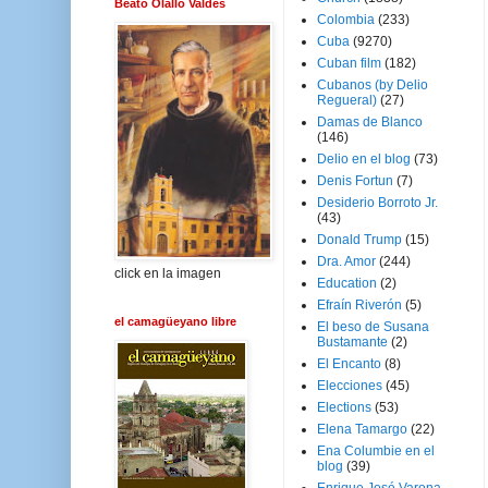
Beato Olallo Valdés
Colombia
(233)
Cuba
(9270)
Cuban film
(182)
Cubanos (by Delio
Regueral)
(27)
Damas de Blanco
(146)
Delio en el blog
(73)
Denis Fortun
(7)
Desiderio Borroto Jr.
(43)
Donald Trump
(15)
Dra. Amor
(244)
click en la imagen
Education
(2)
Efraín Riverón
(5)
el camagüeyano libre
El beso de Susana
Bustamante
(2)
El Encanto
(8)
Elecciones
(45)
Elections
(53)
Elena Tamargo
(22)
Ena Columbie en el
blog
(39)