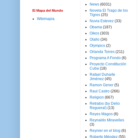
News
(6031)
Novela El Trago de los
El Mapa del Mundo
Tigres
(25)
Wikimapia
Nuvia Estevez
(33)
Obama
(187)
Oikos
(303)
Olallo
(34)
Olympics
(2)
Orlanda Torres
(211)
Programa A Fondo
(6)
Proyecto Constitución
Cuba
(18)
Rafael Duharte
Jiménez
(45)
Ramon Gener
(5)
Raul Castro
(266)
Religion
(667)
Retratos (by Delio
Regueral)
(13)
Reyes Magos
(6)
Reynaldo Miravelles
(3)
Reynier en el blog
(6)
Roberto Méndez
(55)