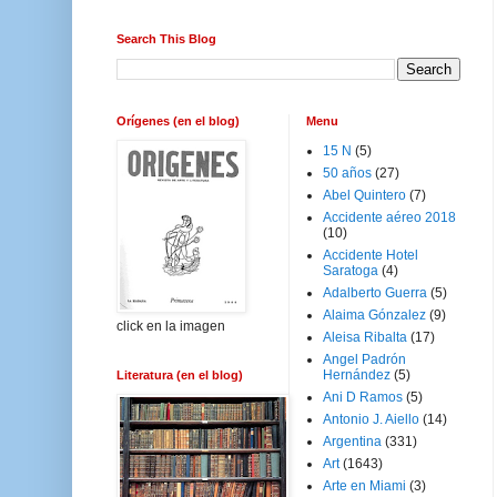
Search This Blog
Orígenes (en el blog)
Menu
15 N
(5)
50 años
(27)
Abel Quintero
(7)
Accidente aéreo 2018
(10)
Accidente Hotel
Saratoga
(4)
Adalberto Guerra
(5)
Alaima Gónzalez
(9)
click en la imagen
Aleisa Ribalta
(17)
Angel Padrón
Hernández
(5)
Literatura (en el blog)
Ani D Ramos
(5)
Antonio J. Aiello
(14)
Argentina
(331)
Art
(1643)
Arte en Miami
(3)