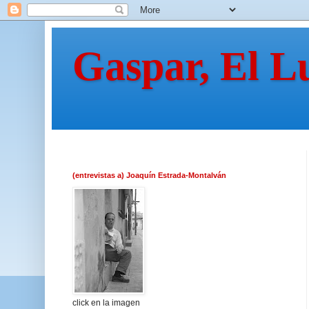
Gaspar, El L
(entrevistas a) Joaquín Estrada-Montalván
click en la imagen