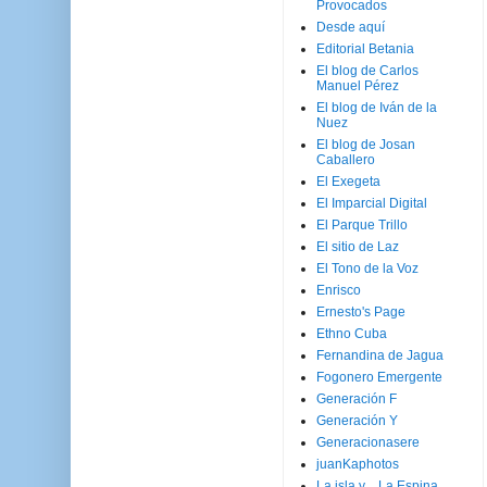
Provocados
Desde aquí
Editorial Betania
El blog de Carlos
Manuel Pérez
El blog de Iván de la
Nuez
El blog de Josan
Caballero
El Exegeta
El Imparcial Digital
El Parque Trillo
El sitio de Laz
El Tono de la Voz
Enrisco
Ernesto's Page
Ethno Cuba
Fernandina de Jagua
Fogonero Emergente
Generación F
Generación Y
Generacionasere
juanKaphotos
La isla y ...La Espina