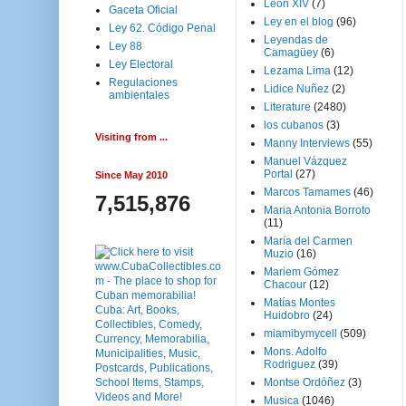
Leon XIV
(7)
Gaceta Oficial
Ley en el blog
(96)
Ley 62. Código Penal
Leyendas de
Ley 88
Camagüey
(6)
Ley Electoral
Lezama Lima
(12)
Regulaciones
Lidice Nuñez
(2)
ambientales
Literature
(2480)
los cubanos
(3)
Visiting from ...
Manny Interviews
(55)
Manuel Vázquez
Portal
(27)
Since May 2010
Marcos Tamames
(46)
7,515,876
Maria Antonia Borroto
(11)
María del Carmen
Muzio
(16)
Mariem Gómez
Chacour
(12)
Matías Montes
Huidobro
(24)
miamibymycell
(509)
Mons. Adolfo
Rodriguez
(39)
Montse Ordóñez
(3)
Musica
(1046)