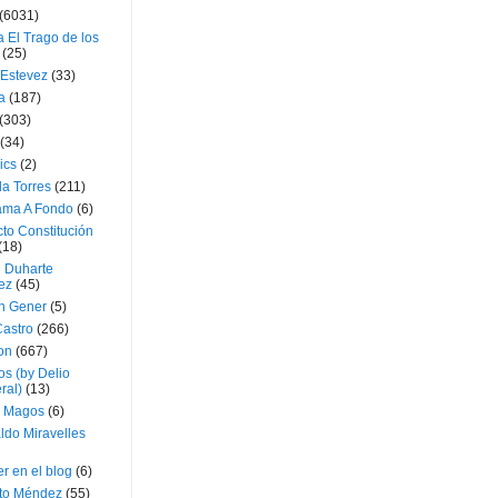
(6031)
 El Trago de los
(25)
 Estevez
(33)
a
(187)
(303)
(34)
ics
(2)
a Torres
(211)
ama A Fondo
(6)
to Constitución
(18)
l Duharte
ez
(45)
 Gener
(5)
Castro
(266)
on
(667)
os (by Delio
ral)
(13)
 Magos
(6)
ldo Miravelles
r en el blog
(6)
to Méndez
(55)