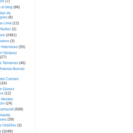
XIV
(7)
 el blog
(96)
das de
güey
(6)
a Lima
(12)
e Nuñez
(2)
ture
(2481)
ubanos
(3)
 Interviews
(55)
l Vázquez
(27)
s Tamames
(46)
Antonia Borroto
 del Carmen
(16)
m Gómez
ur
(12)
s Montes
bro
(24)
bymycell
(509)
Adolfo
guez
(39)
e Ordóñez
(3)
a
(1046)