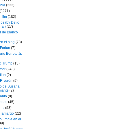
bia
(233)
(9271)
 film
(182)
os (by Delio
ral)
(27)
 de Blanco
en el blog
(73)
Fortun
(7)
rio Borroto Jr.
d Trump
(15)
Amor
(243)
tion
(2)
 Riverón
(5)
so de Susana
mante
(2)
canto
(8)
iones
(45)
ons
(53)
 Tamargo
(22)
olumbie en el
39)