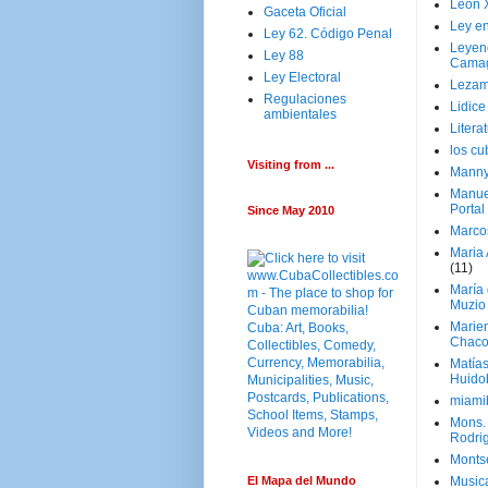
Leon 
Gaceta Oficial
Ley en
Ley 62. Código Penal
Leyen
Ley 88
Cama
Ley Electoral
Lezam
Regulaciones
Lidic
ambientales
Litera
los c
Visiting from ...
Manny
Manue
Portal
Since May 2010
Marco
Maria 
(11)
María
Muzio
Marie
Chaco
Matía
Huido
miami
Mons. 
Rodri
Monts
El Mapa del Mundo
Music