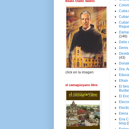
Beato Olallo Valdés
Colom
Cuba
Cuban
Cuban
Regue
Damas
(146)
Delio 
Denis 
Deside
(43)
Donal
Dra. 
click en la imagen
Educa
Efraín
el camagüeyano libre
El be
Busta
El En
Elecc
Electi
Elena
Ena C
blog
(