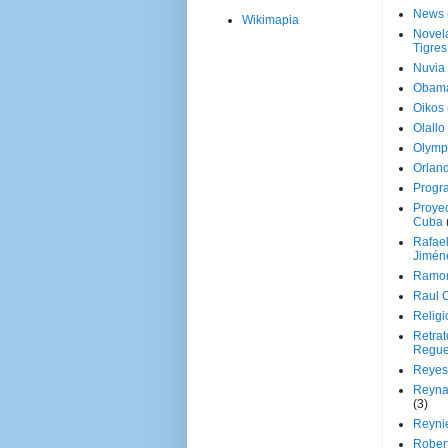
News
Wikimapia
Novela
Tigres
Nuvia
Obam
Oikos
Olallo
Olymp
Orland
Progr
Proyec
Cuba
Rafae
Jimén
Ramon
Raul 
Religi
Retrat
Regue
Reyes
Reyna
(3)
Reynie
Rober