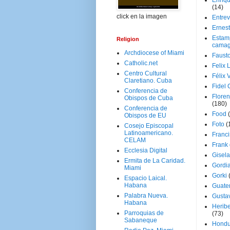
Enriq
(14)
click en la imagen
Entrev
Ernes
Estam
Religion
camag
Archdiocese of Miami
Faust
Catholic.net
Felix 
Centro Cultural
Félix 
Claretiano. Cuba
Fidel 
Conferencia de
Floren
Obispos de Cuba
(180)
Conferencia de
Food
Obispos de EU
Foto
(
Cosejo Episcopal
Latinoamericano.
Franci
CELAM
Frank
Ecclesia Digital
Gisel
Ermita de La Caridad.
Gordi
Miami
Gorki
Espacio Laical.
Habana
Guate
Palabra Nueva.
Gusta
Habana
Herib
Parroquias de
(73)
Sabaneque
Hondu