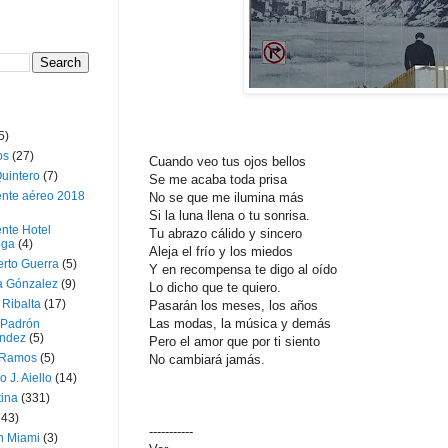
5)
os
(27)
Cuando veo tus ojos bellos
uintero
(7)
Se me acaba toda prisa
ente aéreo 2018
No se que me ilumina más
Si la luna llena o tu sonrisa.
nte Hotel
Tu abrazo cálido y sincero
oga
(4)
Aleja el frío y los miedos
erto Guerra
(5)
Y en recompensa te digo al oído
a Gónzalez
(9)
Lo dicho que te quiero.
 Ribalta
(17)
Pasarán los meses, los años
Las modas, la música y demás
 Padrón
ndez
(5)
Pero el amor que por ti siento
 Ramos
(5)
No cambiará jamás.
o J. Aiello
(14)
tina
(331)
643)
-----------
n Miami
(3)