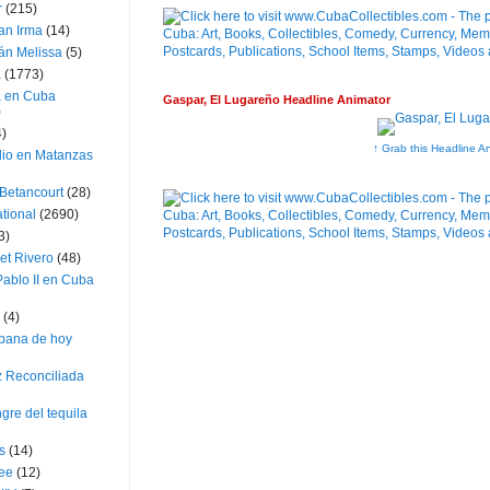
r
(215)
an Irma
(14)
án Melissa
(5)
a
(1773)
a en Cuba
Gaspar, El Lugareño Headline Animator
)
4)
↑ Grab this Headline A
dio en Matanzas
 Betancourt
(28)
ational
(2690)
3)
et Rivero
(48)
ablo II en Cuba
(4)
bana de hoy
z Reconciliada
gre del tequila
s
(14)
lee
(12)