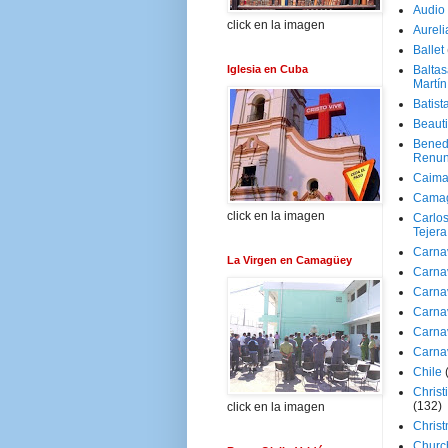
Audio
click en la imagen
Aureli
Ballet
Iglesia en Cuba
Baltas
Martín
Batist
Beaut
Bened
Renun
Caima
Cama
click en la imagen
Carlos
Tejera
Carna
La Virgen en Camagüey
Carna
Carna
Carna
Carna
Carna
Chile
Christ
(132)
click en la imagen
Chris
Churc