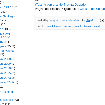
Ver
(3)
Website personal de Thelma Delgado
a Castillo
(32)
Página de Thelma Delgado en el
website del Cultu
(592)
ar Santiago
(176)
Posted by
Joaquin Estrada-Montalvan
at
7:20 AM
a
(14)
Labels:
Foto
,
Literature
,
miamibymycell
,
Thelma Delgado
ies
(108)
icto XVI
cia
(36)
nera
(1)
güey
(2502)
 Ruiz de la
(3)
val 2008
(11)
val 2009
(17)
val 2010
(5)
val 2015
(2)
val 2023
(3)
vales 2010
(1)
(42)
ina Balinotti
tmas music
(23)
h
(1838)