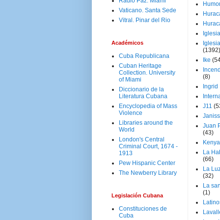
Radio Paz. Miami
Humo
Vaticano. Santa Sede
Hurac
Vitral. Pinar del Rio
Hurac
Iglesi
Académicos
Iglesi
(1392
Cuba Republicana
Ike
(5
Cuban Heritage
Incen
Collection. University
(8)
of Miami
Ingrid
Diccionario de la
Literatura Cubana
Intern
Encyclopedia of Mass
J11
(5
Violence
Janiss
Libraries around the
Juan P
World
(43)
London's Central
Kenya
Criminal Court, 1674 -
La Ha
1913
(66)
Pew Hispanic Center
La Lu
The Newberry Library
(32)
La san
(1)
Legislación Cubana
Latino
Constituciones de
Laval
Cuba