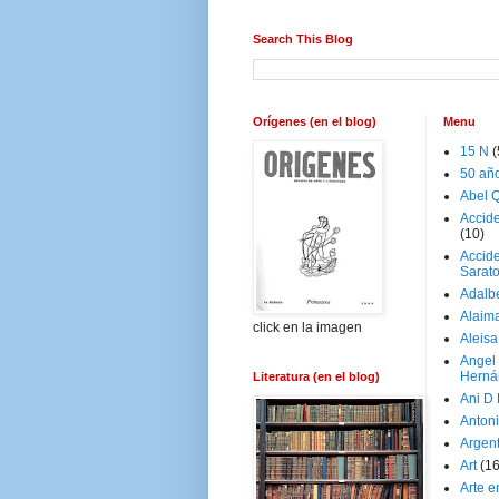
Search This Blog
Orígenes (en el blog)
Menu
15 N
(
50 añ
Abel Q
Accid
(10)
Accide
Sarat
Adalb
Alaim
click en la imagen
Aleisa
Angel
Herná
Literatura (en el blog)
Ani D
Antoni
Argen
Art
(1
Arte e