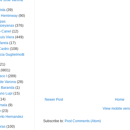
ue José Varona
ista
(39)
t Heminway
(90)
pas
üeyanas
(376)
o Canel
(12)
Luis Viera
(449)
Varela
(17)
Castro
(108)
cia Guglielmotti
(21)
10801)
sco I
(289)
 de Varona
(28)
a Baranda
(1)
ano Lupi
(15)
(14)
Newer Post
Home
mala
(9)
View mobile vers
v
(23)
erto Hernandez
Subscribe to:
Post Comments (Atom)
ras
(100)