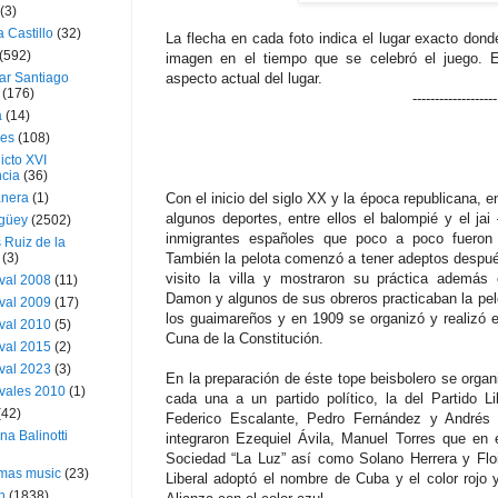
(3)
a Castillo
(32)
La flecha en cada foto indica el lugar exacto don
(592)
imagen en el tiempo que se celebró el juego. E
ar Santiago
aspecto actual del lugar.
(176)
-------------------
a
(14)
ies
(108)
icto XVI
cia
(36)
nera
(1)
Con el inicio del siglo XX y la época republicana,
algunos deportes, entre ellos el balompié y el jai
güey
(2502)
inmigrantes españoles que poco a poco fueron
 Ruiz de la
(3)
También la pelota comenzó a tener adeptos despu
visito la villa y mostraron su práctica además
val 2008
(11)
Damon y algunos de sus obreros practicaban la pelo
val 2009
(17)
los guaimareños y en 1909 se organizó y realizó el 
val 2010
(5)
Cuna de la Constitución.
val 2015
(2)
val 2023
(3)
En la preparación de éste tope beisbolero se orga
vales 2010
(1)
cada una a un partido político, la del Partido L
(42)
Federico Escalante, Pedro Fernández y Andrés D
ina Balinotti
integraron Ezequiel Ávila, Manuel Torres que en
Sociedad “La Luz” así como Solano Herrera y Floi
tmas music
(23)
Liberal adoptó el nombre de Cuba y el color rojo 
h
(1838)