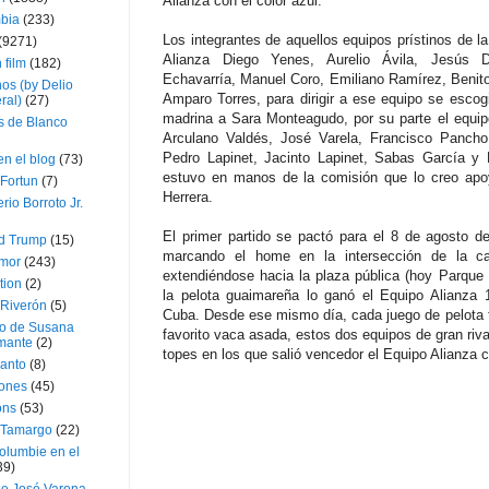
Alianza con el color azul.
bia
(233)
Los integrantes de aquellos equipos prístinos de l
(9271)
Alianza Diego Yenes, Aurelio Ávila, Jesús D
 film
(182)
Echavarría, Manuel Coro, Emiliano Ramírez, Benito
os (by Delio
Amparo Torres, para dirigir a ese equipo se esco
ral)
(27)
madrina a Sara Monteagudo, por su parte el equip
 de Blanco
Arculano Valdés, José Varela, Francisco Pancho
Pedro Lapinet, Jacinto Lapinet, Sabas García y M
en el blog
(73)
estuvo en manos de la comisión que lo creo apo
Fortun
(7)
Herrera.
rio Borroto Jr.
El primer partido se pactó para el 8 de agosto d
d Trump
(15)
marcando el home en la intersección de la ca
Amor
(243)
extendiéndose hacia la plaza pública (hoy Parque C
tion
(2)
la pelota guaimareña lo ganó el Equipo Alianza 
 Riverón
(5)
Cuba. Desde ese mismo día, cada juego de pelota 
so de Susana
favorito vaca asada, estos dos equipos de gran rival
mante
(2)
topes en los que salió vencedor el Equipo Alianza c
canto
(8)
iones
(45)
ons
(53)
 Tamargo
(22)
olumbie en el
39)