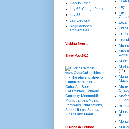
Leon 
Gaceta Oficial
Ley en
Ley 62. Código Penal
Leyen
Ley 88
Cama
Ley Electoral
Lezam
Regulaciones
Lidic
ambientales
Litera
los c
Visiting from ...
Manny
Manue
Portal
Since May 2010
Marco
Maria 
(11)
María
Muzio
Marie
Chaco
Matía
Huido
miami
Mons. 
Rodri
Monts
El Mapa del Mundo
Music