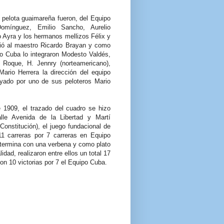
a pelota guaimareña fueron, del Equipo
omínguez, Emilio Sancho, Aurelio
 Ayra y los hermanos mellizos Félix y
gió al maestro Ricardo Brayan y como
o Cuba lo integraron Modesto Valdés,
 Roque, H. Jennry (norteamericano),
ario Herrera la dirección del equipo
yado por uno de sus peloteros Mario
e 1909, el trazado del cuadro se hizo
lle Avenida de la Libertad y Martí
onstitución), el juego fundacional de
11 carreras por 7 carreras en Equipo
termina con una verbena y como plato
idad, realizaron entre ellos un total 17
on 10 victorias por 7 el Equipo Cuba.