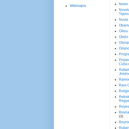
News
Wikimapia
Novela
Tigres
Nuvia
Obam
Oikos
Olallo
Olymp
Orland
Progr
Proyec
Cuba
Rafae
Jimén
Ramon
Raul 
Religi
Retrat
Regue
Reyes
Reyna
(3)
Reynie
Rober