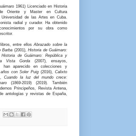
Guáimaro 1961) Licenciado en Historia
de Oriente y Master en Cultura
a Universidad de las Artes en Cuba.
uionista radial y curador. Ha obtenido
conocimientos por su obra como
scritor.
libros, entre ellos
Abrazado sobre la
o Barba
(2001),
Historia de Guáimaro:
,
Historia de Guáimaro: República y
a Vista Gorda
(2007), ensayos,
os han aparecido en colecciones y
 años con Soler Puig
(2016),
Calixto
),
Cuando la luz del mundo crece:
aro
(1869-2019) (2019). También
ernos Principeños, Revista Antena,
e antologías y revistas de España,