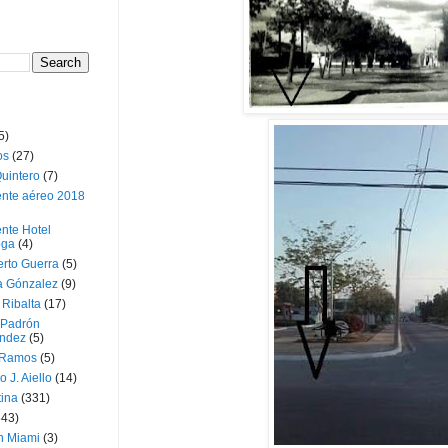
5)
os
(27)
uintero
(7)
ente aéreo 2018
nte Hotel
oga
(4)
erto Guerra
(5)
a Gónzalez
(9)
 Ribalta
(17)
 Padrón
ndez
(5)
 Ramos
(5)
o J. Aiello
(14)
tina
(331)
643)
n Miami
(3)