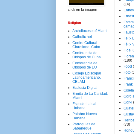
Enriq
(14)
click en la imagen
Entrev
Ernes
Estam
Religion
camag
Archdiocese of Miami
Faust
Catholic.net
Felix 
Centro Cultural
Félix 
Claretiano. Cuba
Fidel 
Conferencia de
Floren
Obispos de Cuba
(180)
Conferencia de
Food
Obispos de EU
Foto
(
Cosejo Episcopal
Latinoamericano.
Franci
CELAM
Frank
Ecclesia Digital
Gisel
Ermita de La Caridad.
Gordi
Miami
Gorki
Espacio Laical.
Habana
Guate
Palabra Nueva.
Gusta
Habana
Herib
Parroquias de
(73)
Sabaneque
Hondu