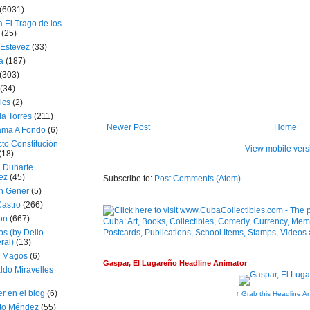
(6031)
 El Trago de los
(25)
 Estevez
(33)
a
(187)
(303)
(34)
ics
(2)
a Torres
(211)
Newer Post
Home
ama A Fondo
(6)
to Constitución
View mobile vers
(18)
l Duharte
ez
(45)
Subscribe to:
Post Comments (Atom)
 Gener
(5)
Castro
(266)
on
(667)
os (by Delio
ral)
(13)
 Magos
(6)
Gaspar, El Lugareño Headline Animator
ldo Miravelles
r en el blog
(6)
↑ Grab this Headline A
to Méndez
(55)