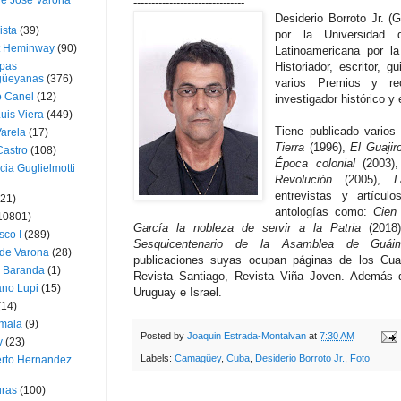
ue José Varona
-------------------------------
Desiderio Borroto Jr. (
ista
(39)
por la Universidad 
t Heminway
(90)
Latinoamericana por l
pas
Historiador, escritor, g
üeyanas
(376)
varios Premios y re
o Canel
(12)
investigador histórico y e
Luis Viera
(449)
Tiene publicado varios 
Varela
(17)
Tierra
(1996),
El Guajir
Castro
(108)
Época colonial
(2003)
cia Guglielmotti
Revolución
(2005),
L
entrevistas y artícul
(21)
antologías como:
Cien
10801)
García la nobleza de servir a la Patria
(2018
sco I
(289)
Sesquicentenario de la Asamblea de Guáim
 de Varona
(28)
publicaciones suyas ocupan páginas de los Cuad
a Baranda
(1)
Revista Santiago, Revista Viña Joven. Además d
ano Lupi
(15)
Uruguay e Israel.
(14)
mala
(9)
Posted by
Joaquin Estrada-Montalvan
at
7:30 AM
v
(23)
Labels:
Camagüey
,
Cuba
,
Desiderio Borroto Jr.
,
Foto
erto Hernandez
ras
(100)