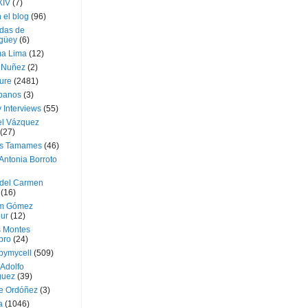
XIV
(7)
 el blog
(96)
das de
güey
(6)
a Lima
(12)
e Nuñez
(2)
ture
(2481)
ubanos
(3)
 Interviews
(55)
l Vázquez
(27)
s Tamames
(46)
Antonia Borroto
 del Carmen
(16)
m Gómez
ur
(12)
s Montes
bro
(24)
bymycell
(509)
Adolfo
guez
(39)
e Ordóñez
(3)
a
(1046)