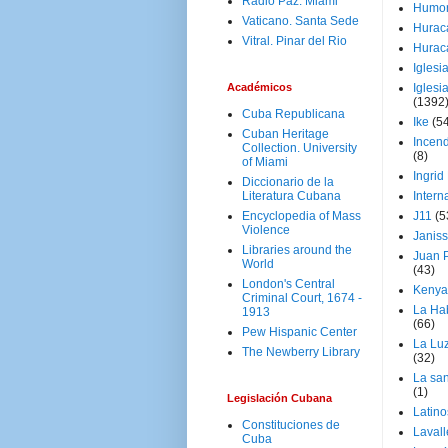
Radio Paz. Miami
Humo
Vaticano. Santa Sede
Hurac
Vitral. Pinar del Rio
Hurac
Iglesi
Académicos
Iglesi
(1392
Cuba Republicana
Ike
(5
Cuban Heritage
Incen
Collection. University
(8)
of Miami
Ingrid
Diccionario de la
Literatura Cubana
Intern
Encyclopedia of Mass
J11
(5
Violence
Janiss
Libraries around the
Juan P
World
(43)
London's Central
Kenya
Criminal Court, 1674 -
La Ha
1913
(66)
Pew Hispanic Center
La Lu
The Newberry Library
(32)
La san
(1)
Legislación Cubana
Latino
Constituciones de
Laval
Cuba