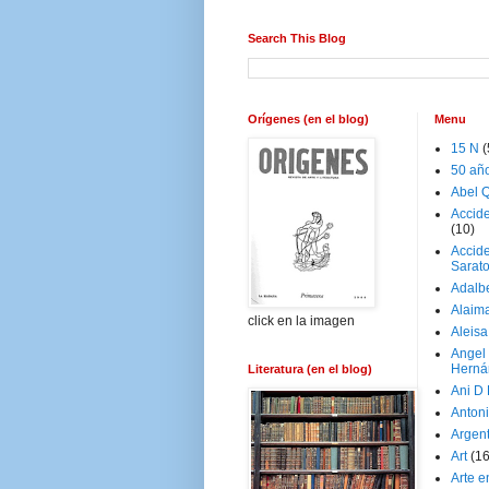
Search This Blog
Orígenes (en el blog)
Menu
15 N
(
50 añ
Abel Q
Accid
(10)
Accide
Sarat
Adalb
Alaim
click en la imagen
Aleisa
Angel
Herná
Literatura (en el blog)
Ani D
Antoni
Argen
Art
(1
Arte e