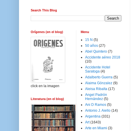
Search This Blog
Orígenes (en el blog)
Menu
15 N
(5)
50 años
(27)
Abel Quintero
(7)
Accidente aéreo 2018
(10)
Accidente Hotel
Saratoga
(4)
Adalberto Guerra
(5)
Alaima Gónzalez
(9)
click en la imagen
Aleisa Ribalta
(17)
Angel Padrón
Hernández
(5)
Literatura (en el blog)
Ani D Ramos
(5)
Antonio J. Aiello
(14)
Argentina
(331)
Art
(1643)
Arte en Miami
(3)