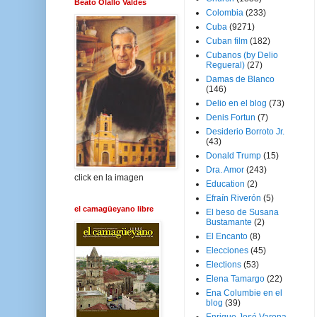
Beato Olallo Valdés
Colombia
(233)
Cuba
(9271)
Cuban film
(182)
Cubanos (by Delio
Regueral)
(27)
Damas de Blanco
(146)
Delio en el blog
(73)
Denis Fortun
(7)
Desiderio Borroto Jr.
(43)
Donald Trump
(15)
Dra. Amor
(243)
click en la imagen
Education
(2)
Efraín Riverón
(5)
el camagüeyano libre
El beso de Susana
Bustamante
(2)
El Encanto
(8)
Elecciones
(45)
Elections
(53)
Elena Tamargo
(22)
Ena Columbie en el
blog
(39)