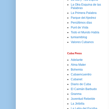
La Otra Esquina de las
Palabras
La Primera Palabra
Parque del Ajedrez
Penúltimos días
Punt de Vista
Todo el Mundo Habla
tumiamiblog
Valores Cubanos
Cuba Press
Adelante
Alma Mater
Bohemia
Cubaencuentro
Cubanet
Diario de Cuba
El Caimán Barbudo
Granma
Juventud Rebelde
La Jiribilla
La Letra del Escriba