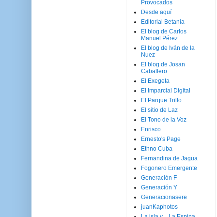
Provocados
Desde aquí
Editorial Betania
El blog de Carlos
Manuel Pérez
El blog de Iván de la
Nuez
El blog de Josan
Caballero
El Exegeta
El Imparcial Digital
El Parque Trillo
El sitio de Laz
El Tono de la Voz
Enrisco
Ernesto's Page
Ethno Cuba
Fernandina de Jagua
Fogonero Emergente
Generación F
Generación Y
Generacionasere
juanKaphotos
La isla y ...La Espina