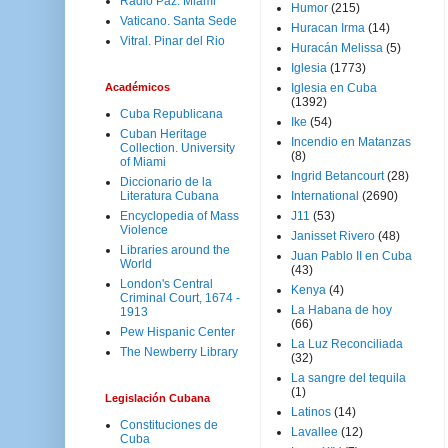
Radio Paz. Miami
Humor
(215)
Vaticano. Santa Sede
Huracan Irma
(14)
Vitral. Pinar del Rio
Huracán Melissa
(5)
Iglesia
(1773)
Académicos
Iglesia en Cuba
(1392)
Cuba Republicana
Ike
(54)
Cuban Heritage
Incendio en Matanzas
Collection. University
(8)
of Miami
Ingrid Betancourt
(28)
Diccionario de la
Literatura Cubana
International
(2690)
Encyclopedia of Mass
J11
(53)
Violence
Janisset Rivero
(48)
Libraries around the
Juan Pablo II en Cuba
World
(43)
London's Central
Kenya
(4)
Criminal Court, 1674 -
La Habana de hoy
1913
(66)
Pew Hispanic Center
La Luz Reconciliada
The Newberry Library
(32)
La sangre del tequila
(1)
Legislación Cubana
Latinos
(14)
Constituciones de
Lavallee
(12)
Cuba