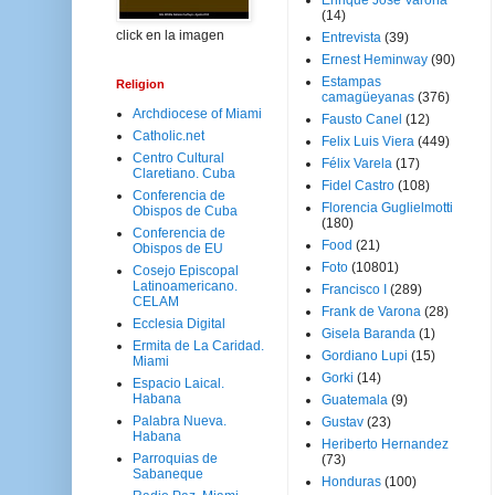
Enrique José Varona
(14)
click en la imagen
Entrevista
(39)
Ernest Heminway
(90)
Estampas
Religion
camagüeyanas
(376)
Archdiocese of Miami
Fausto Canel
(12)
Catholic.net
Felix Luis Viera
(449)
Centro Cultural
Félix Varela
(17)
Claretiano. Cuba
Fidel Castro
(108)
Conferencia de
Florencia Guglielmotti
Obispos de Cuba
(180)
Conferencia de
Food
(21)
Obispos de EU
Foto
(10801)
Cosejo Episcopal
Latinoamericano.
Francisco I
(289)
CELAM
Frank de Varona
(28)
Ecclesia Digital
Gisela Baranda
(1)
Ermita de La Caridad.
Gordiano Lupi
(15)
Miami
Gorki
(14)
Espacio Laical.
Habana
Guatemala
(9)
Palabra Nueva.
Gustav
(23)
Habana
Heriberto Hernandez
Parroquias de
(73)
Sabaneque
Honduras
(100)