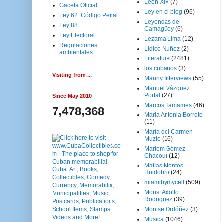
Leon XIV
(7)
Gaceta Oficial
Ley en el blog
(96)
Ley 62. Código Penal
Leyendas de
Ley 88
Camagüey
(6)
Ley Electoral
Lezama Lima
(12)
Regulaciones
Lidice Nuñez
(2)
ambientales
Literature
(2481)
los cubanos
(3)
Visiting from ...
Manny Interviews
(55)
Manuel Vázquez
Portal
(27)
Since May 2010
Marcos Tamames
(46)
7,478,368
Maria Antonia Borroto
(11)
María del Carmen
Muzio
(16)
Mariem Gómez
Chacour
(12)
Matías Montes
Huidobro
(24)
miamibymycell
(509)
Mons. Adolfo
Rodriguez
(39)
Montse Ordóñez
(3)
Musica
(1046)