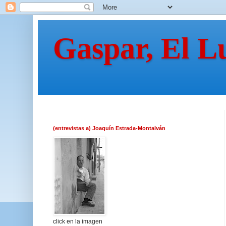
Gaspar, El L
(entrevistas a) Joaquín Estrada-Montalván
click en la imagen