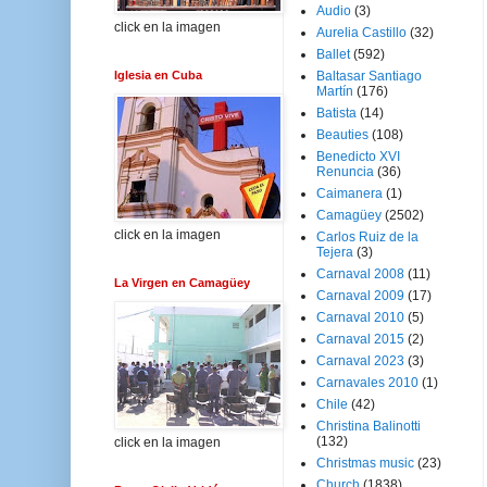
Audio
(3)
click en la imagen
Aurelia Castillo
(32)
Ballet
(592)
Iglesia en Cuba
Baltasar Santiago
Martín
(176)
Batista
(14)
Beauties
(108)
Benedicto XVI
Renuncia
(36)
Caimanera
(1)
Camagüey
(2502)
click en la imagen
Carlos Ruiz de la
Tejera
(3)
Carnaval 2008
(11)
La Virgen en Camagüey
Carnaval 2009
(17)
Carnaval 2010
(5)
Carnaval 2015
(2)
Carnaval 2023
(3)
Carnavales 2010
(1)
Chile
(42)
Christina Balinotti
(132)
click en la imagen
Christmas music
(23)
Church
(1838)