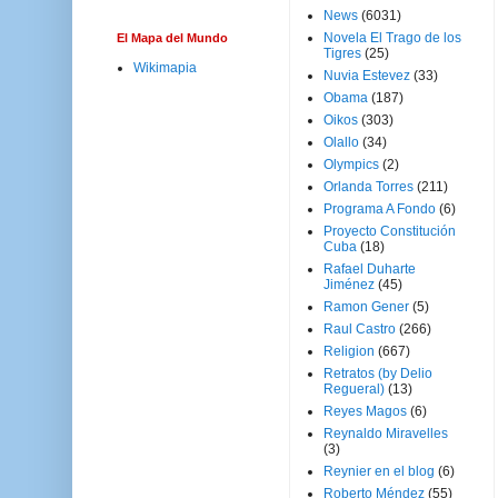
News
(6031)
Novela El Trago de los
El Mapa del Mundo
Tigres
(25)
Wikimapia
Nuvia Estevez
(33)
Obama
(187)
Oikos
(303)
Olallo
(34)
Olympics
(2)
Orlanda Torres
(211)
Programa A Fondo
(6)
Proyecto Constitución
Cuba
(18)
Rafael Duharte
Jiménez
(45)
Ramon Gener
(5)
Raul Castro
(266)
Religion
(667)
Retratos (by Delio
Regueral)
(13)
Reyes Magos
(6)
Reynaldo Miravelles
(3)
Reynier en el blog
(6)
Roberto Méndez
(55)