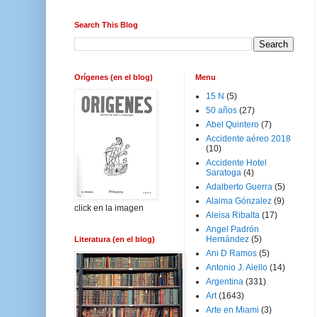
Search This Blog
Orígenes (en el blog)
Menu
15 N
(5)
50 años
(27)
Abel Quintero
(7)
Accidente aéreo 2018
(10)
Accidente Hotel
Saratoga
(4)
Adalberto Guerra
(5)
Alaima Gónzalez
(9)
click en la imagen
Aleisa Ribalta
(17)
Angel Padrón
Hernández
(5)
Literatura (en el blog)
Ani D Ramos
(5)
Antonio J. Aiello
(14)
Argentina
(331)
Art
(1643)
Arte en Miami
(3)