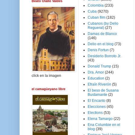
Beato Olallo Valdés
Colombia
(233)
Cuba
(9270)
Cuban film
(182)
Cubanos (by Delio
Regueral)
(27)
Damas de Blanco
(146)
Delio en el blog
(73)
Denis Fortun
(7)
Desiderio Borroto Jr.
(43)
Donald Trump
(15)
Dra. Amor
(244)
click en la imagen
Education
(2)
Efraín Riverón
(5)
el camagüeyano libre
El beso de Susana
Bustamante
(2)
El Encanto
(8)
Elecciones
(45)
Elections
(53)
Elena Tamargo
(22)
Ena Columbie en el
blog
(39)