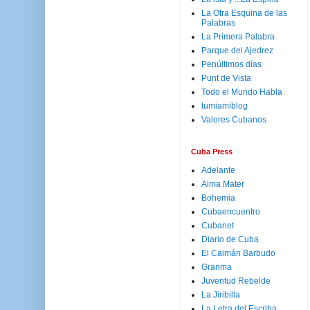
La Otra Esquina de las
Palabras
La Primera Palabra
Parque del Ajedrez
Penúltimos días
Punt de Vista
Todo el Mundo Habla
tumiamiblog
Valores Cubanos
Cuba Press
Adelante
Alma Mater
Bohemia
Cubaencuentro
Cubanet
Diario de Cuba
El Caimán Barbudo
Granma
Juventud Rebelde
La Jiribilla
La Letra del Escriba