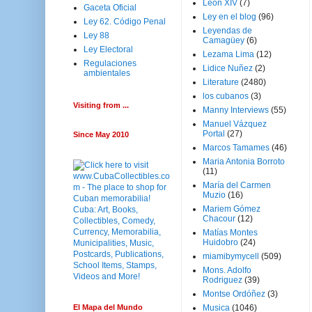
Leon XIV
(7)
Gaceta Oficial
Ley en el blog
(96)
Ley 62. Código Penal
Leyendas de
Ley 88
Camagüey
(6)
Ley Electoral
Lezama Lima
(12)
Regulaciones
Lidice Nuñez
(2)
ambientales
Literature
(2480)
los cubanos
(3)
Visiting from ...
Manny Interviews
(55)
Manuel Vázquez
Portal
(27)
Since May 2010
Marcos Tamames
(46)
Maria Antonia Borroto
(11)
María del Carmen
Muzio
(16)
Mariem Gómez
Chacour
(12)
Matías Montes
Huidobro
(24)
miamibymycell
(509)
Mons. Adolfo
Rodriguez
(39)
Montse Ordóñez
(3)
El Mapa del Mundo
Musica
(1046)