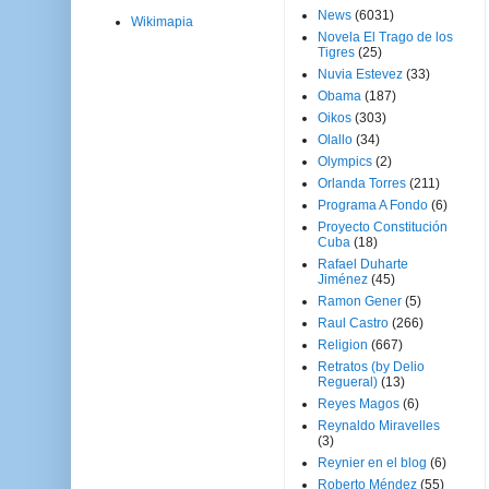
News
(6031)
Wikimapia
Novela El Trago de los
Tigres
(25)
Nuvia Estevez
(33)
Obama
(187)
Oikos
(303)
Olallo
(34)
Olympics
(2)
Orlanda Torres
(211)
Programa A Fondo
(6)
Proyecto Constitución
Cuba
(18)
Rafael Duharte
Jiménez
(45)
Ramon Gener
(5)
Raul Castro
(266)
Religion
(667)
Retratos (by Delio
Regueral)
(13)
Reyes Magos
(6)
Reynaldo Miravelles
(3)
Reynier en el blog
(6)
Roberto Méndez
(55)