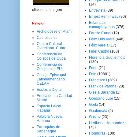
Enrique José Varona
(14)
click en la imagen
Entrevista
(39)
Ernest Heminway
(90)
Estampas
Religion
camagüeyanas
(376)
Archdiocese of Miami
Fausto Canel
(12)
Catholic.net
Felix Luis Viera
(448)
Centro Cultural
Félix Varela
(17)
Claretiano. Cuba
Fidel Castro
(108)
Conferencia de
Florencia Guglielmotti
Obispos de Cuba
(180)
Conferencia de
Food
(21)
Obispos de EU
Foto
(10801)
Cosejo Episcopal
Latinoamericano.
Francisco I
(289)
CELAM
Frank de Varona
(28)
Ecclesia Digital
Gisela Baranda
(1)
Ermita de La Caridad.
Gordiano Lupi
(15)
Miami
Gorki
(14)
Espacio Laical.
Habana
Guatemala
(9)
Palabra Nueva.
Gustav
(23)
Habana
Heriberto Hernandez
Parroquias de
(73)
Sabaneque
Honduras
(100)