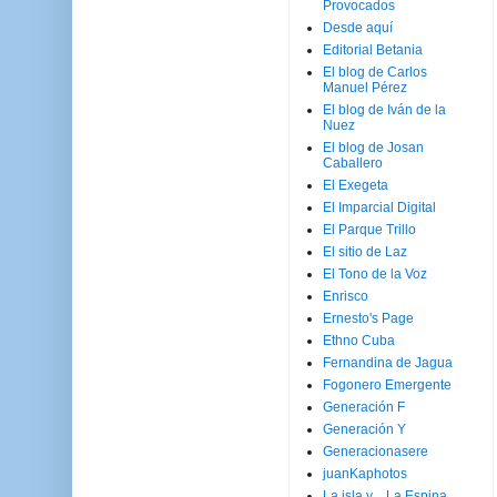
Provocados
Desde aquí
Editorial Betania
El blog de Carlos
Manuel Pérez
El blog de Iván de la
Nuez
El blog de Josan
Caballero
El Exegeta
El Imparcial Digital
El Parque Trillo
El sitio de Laz
El Tono de la Voz
Enrisco
Ernesto's Page
Ethno Cuba
Fernandina de Jagua
Fogonero Emergente
Generación F
Generación Y
Generacionasere
juanKaphotos
La isla y ...La Espina