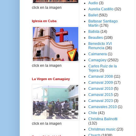
Audio
(3)
click en la imagen
Aurelia Castillo
(32)
Ballet
(592)
Iglesia en Cuba
Baltasar Santiago
Martín
(176)
Batista
(14)
Beauties
(108)
Benedicto XVI
Renuncia
(36)
Caimanera
(1)
Camagüey
(2502)
click en la imagen
Carlos Ruiz de la
Tejera
(3)
Carnaval 2008
(11)
La Virgen en Camagüey
Carnaval 2009
(17)
Carnaval 2010
(5)
Carnaval 2015
(2)
Carnaval 2023
(3)
Carnavales 2010
(1)
Chile
(42)
Christina Balinotti
(132)
click en la imagen
Christmas music
(23)
Church
(1838)