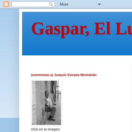
Gaspar, El L
(entrevistas a) Joaquín Estrada-Montalván
click en la imagen