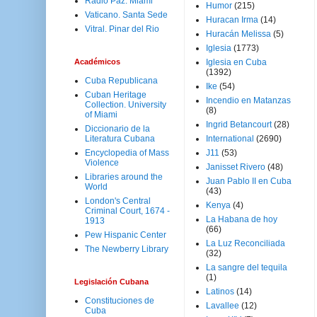
Radio Paz. Miami
Humor
(215)
Vaticano. Santa Sede
Huracan Irma
(14)
Vitral. Pinar del Rio
Huracán Melissa
(5)
Iglesia
(1773)
Académicos
Iglesia en Cuba
(1392)
Cuba Republicana
Ike
(54)
Cuban Heritage
Incendio en Matanzas
Collection. University
(8)
of Miami
Ingrid Betancourt
(28)
Diccionario de la
Literatura Cubana
International
(2690)
Encyclopedia of Mass
J11
(53)
Violence
Janisset Rivero
(48)
Libraries around the
Juan Pablo II en Cuba
World
(43)
London's Central
Kenya
(4)
Criminal Court, 1674 -
La Habana de hoy
1913
(66)
Pew Hispanic Center
La Luz Reconciliada
The Newberry Library
(32)
La sangre del tequila
(1)
Legislación Cubana
Latinos
(14)
Constituciones de
Lavallee
(12)
Cuba