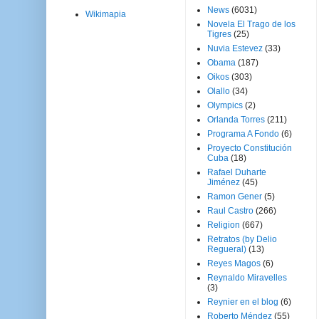
News
(6031)
Wikimapia
Novela El Trago de los
Tigres
(25)
Nuvia Estevez
(33)
Obama
(187)
Oikos
(303)
Olallo
(34)
Olympics
(2)
Orlanda Torres
(211)
Programa A Fondo
(6)
Proyecto Constitución
Cuba
(18)
Rafael Duharte
Jiménez
(45)
Ramon Gener
(5)
Raul Castro
(266)
Religion
(667)
Retratos (by Delio
Regueral)
(13)
Reyes Magos
(6)
Reynaldo Miravelles
(3)
Reynier en el blog
(6)
Roberto Méndez
(55)