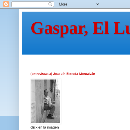
Gaspar, El L
(entrevistas a) Joaquín Estrada-Montalván
click en la imagen