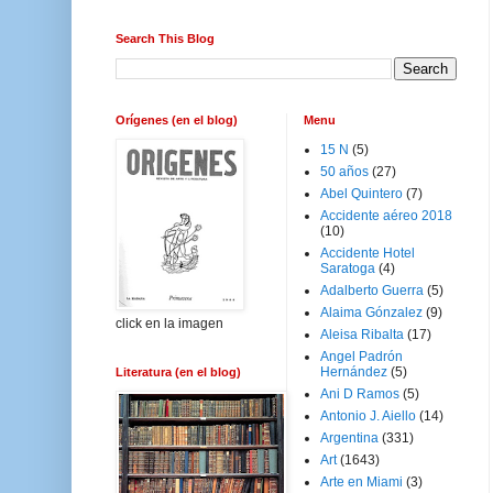
Search This Blog
Orígenes (en el blog)
Menu
15 N
(5)
50 años
(27)
Abel Quintero
(7)
Accidente aéreo 2018
(10)
Accidente Hotel
Saratoga
(4)
Adalberto Guerra
(5)
Alaima Gónzalez
(9)
click en la imagen
Aleisa Ribalta
(17)
Angel Padrón
Hernández
(5)
Literatura (en el blog)
Ani D Ramos
(5)
Antonio J. Aiello
(14)
Argentina
(331)
Art
(1643)
Arte en Miami
(3)