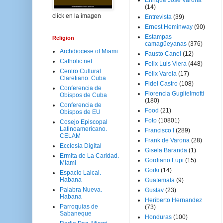
Enrique José Varona
(14)
click en la imagen
Entrevista
(39)
Ernest Heminway
(90)
Estampas
Religion
camagüeyanas
(376)
Archdiocese of Miami
Fausto Canel
(12)
Catholic.net
Felix Luis Viera
(448)
Centro Cultural
Félix Varela
(17)
Claretiano. Cuba
Fidel Castro
(108)
Conferencia de
Florencia Guglielmotti
Obispos de Cuba
(180)
Conferencia de
Food
(21)
Obispos de EU
Foto
(10801)
Cosejo Episcopal
Latinoamericano.
Francisco I
(289)
CELAM
Frank de Varona
(28)
Ecclesia Digital
Gisela Baranda
(1)
Ermita de La Caridad.
Gordiano Lupi
(15)
Miami
Gorki
(14)
Espacio Laical.
Habana
Guatemala
(9)
Palabra Nueva.
Gustav
(23)
Habana
Heriberto Hernandez
Parroquias de
(73)
Sabaneque
Honduras
(100)