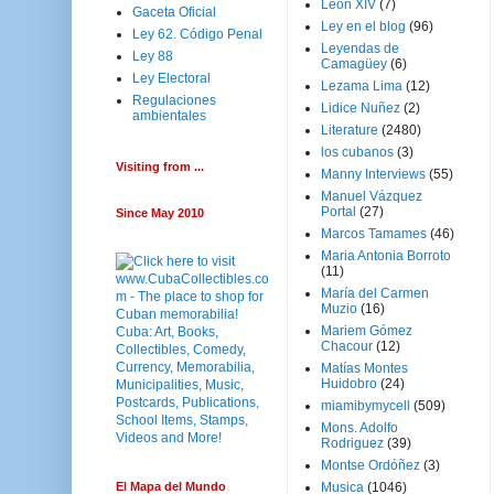
Leon XIV
(7)
Gaceta Oficial
Ley en el blog
(96)
Ley 62. Código Penal
Leyendas de
Ley 88
Camagüey
(6)
Ley Electoral
Lezama Lima
(12)
Regulaciones
Lidice Nuñez
(2)
ambientales
Literature
(2480)
los cubanos
(3)
Visiting from ...
Manny Interviews
(55)
Manuel Vázquez
Portal
(27)
Since May 2010
Marcos Tamames
(46)
Maria Antonia Borroto
(11)
María del Carmen
Muzio
(16)
Mariem Gómez
Chacour
(12)
Matías Montes
Huidobro
(24)
miamibymycell
(509)
Mons. Adolfo
Rodriguez
(39)
Montse Ordóñez
(3)
El Mapa del Mundo
Musica
(1046)