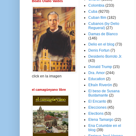
Beato Olallo Valdés
Colombia
(233)
Cuba
(9270)
Cuban film
(182)
Cubanos (by Delio
Regueral)
(27)
Damas de Blanco
(146)
Delio en el blog
(73)
Denis Fortun
(7)
Desiderio Borroto Jr.
(43)
Donald Trump
(15)
Dra. Amor
(244)
click en la imagen
Education
(2)
Efraín Riverón
(5)
el camagüeyano libre
El beso de Susana
Bustamante
(2)
El Encanto
(8)
Elecciones
(45)
Elections
(53)
Elena Tamargo
(22)
Ena Columbie en el
blog
(39)