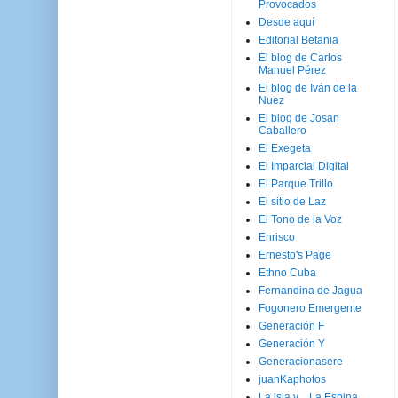
Provocados
Desde aquí
Editorial Betania
El blog de Carlos
Manuel Pérez
El blog de Iván de la
Nuez
El blog de Josan
Caballero
El Exegeta
El Imparcial Digital
El Parque Trillo
El sitio de Laz
El Tono de la Voz
Enrisco
Ernesto's Page
Ethno Cuba
Fernandina de Jagua
Fogonero Emergente
Generación F
Generación Y
Generacionasere
juanKaphotos
La isla y ...La Espina