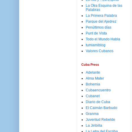
La Otra Esquina de las
Palabras
La Primera Palabra
Parque del Ajedrez
Penúltimos días
Punt de Vista
Todo el Mundo Habla
tumiamiblog
Valores Cubanos
Cuba Press
Adelante
Alma Mater
Bohemia
Cubaencuentro
Cubanet
Diario de Cuba
El Caimán Barbudo
Granma
Juventud Rebelde
La Jiribilla
La Letra del Escriba