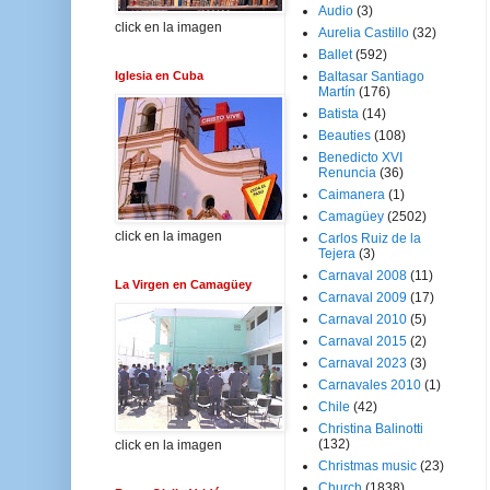
Audio
(3)
click en la imagen
Aurelia Castillo
(32)
Ballet
(592)
Iglesia en Cuba
Baltasar Santiago
Martín
(176)
Batista
(14)
Beauties
(108)
Benedicto XVI
Renuncia
(36)
Caimanera
(1)
Camagüey
(2502)
click en la imagen
Carlos Ruiz de la
Tejera
(3)
Carnaval 2008
(11)
La Virgen en Camagüey
Carnaval 2009
(17)
Carnaval 2010
(5)
Carnaval 2015
(2)
Carnaval 2023
(3)
Carnavales 2010
(1)
Chile
(42)
Christina Balinotti
(132)
click en la imagen
Christmas music
(23)
Church
(1838)