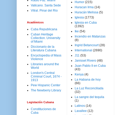
Radio Paz. Miami
Humor
(215)
Vaticano. Santa Sede
Huracan Irma
(14)
Vitral. Pinar del Rio
Huracán Melissa
(5)
Iglesia
(1773)
Académicos
Iglesia en Cuba
(1392)
Cuba Republicana
Ike
(54)
Cuban Heritage
Incendio en Matanzas
Collection. University
(8)
of Miami
Ingrid Betancourt
(28)
Diccionario de la
Literatura Cubana
International
(2690)
Encyclopedia of Mass
J11
(53)
Violence
Janisset Rivero
(48)
Libraries around the
Juan Pablo II en Cuba
World
(43)
London's Central
Kenya
(4)
Criminal Court, 1674 -
La Habana de hoy
1913
(66)
Pew Hispanic Center
La Luz Reconciliada
The Newberry Library
(32)
La sangre del tequila
(1)
Legislación Cubana
Latinos
(14)
Constituciones de
Lavallee
(12)
Cuba