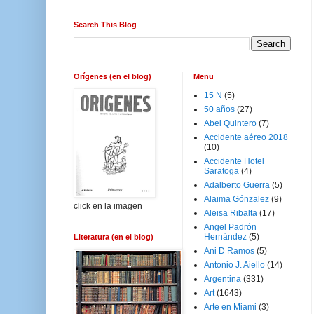
Search This Blog
Orígenes (en el blog)
Menu
15 N
(5)
50 años
(27)
Abel Quintero
(7)
Accidente aéreo 2018
(10)
Accidente Hotel
Saratoga
(4)
Adalberto Guerra
(5)
Alaima Gónzalez
(9)
click en la imagen
Aleisa Ribalta
(17)
Angel Padrón
Hernández
(5)
Literatura (en el blog)
Ani D Ramos
(5)
Antonio J. Aiello
(14)
Argentina
(331)
Art
(1643)
Arte en Miami
(3)