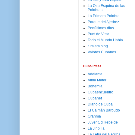
La Otra Esquina de las
Palabras
La Primera Palabra
Parque del Ajedrez
Penúltimos días
Punt de Vista
Todo el Mundo Habla
tumiamiblog
Valores Cubanos
Cuba Press
Adelante
Alma Mater
Bohemia
Cubaencuentro
Cubanet
Diario de Cuba
El Caimán Barbudo
Granma
Juventud Rebelde
La Jiribilla
La Letra del Escriba