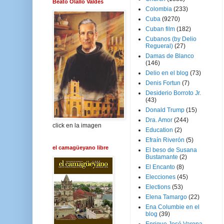
Beato Olallo Valdés
Colombia
(233)
Cuba
(9270)
Cuban film
(182)
Cubanos (by Delio
Regueral)
(27)
Damas de Blanco
(146)
Delio en el blog
(73)
Denis Fortun
(7)
Desiderio Borroto Jr.
(43)
Donald Trump
(15)
Dra. Amor
(244)
click en la imagen
Education
(2)
Efraín Riverón
(5)
el camagüeyano libre
El beso de Susana
Bustamante
(2)
El Encanto
(8)
Elecciones
(45)
Elections
(53)
Elena Tamargo
(22)
Ena Columbie en el
blog
(39)