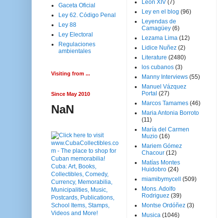
Leon XIV
(7)
Gaceta Oficial
Ley en el blog
(96)
Ley 62. Código Penal
Leyendas de
Ley 88
Camagüey
(6)
Ley Electoral
Lezama Lima
(12)
Regulaciones
Lidice Nuñez
(2)
ambientales
Literature
(2480)
los cubanos
(3)
Visiting from ...
Manny Interviews
(55)
Manuel Vázquez
Portal
(27)
Since May 2010
Marcos Tamames
(46)
NaN
Maria Antonia Borroto
(11)
María del Carmen
Muzio
(16)
Mariem Gómez
Chacour
(12)
Matías Montes
Huidobro
(24)
miamibymycell
(509)
Mons. Adolfo
Rodriguez
(39)
Montse Ordóñez
(3)
Musica
(1046)