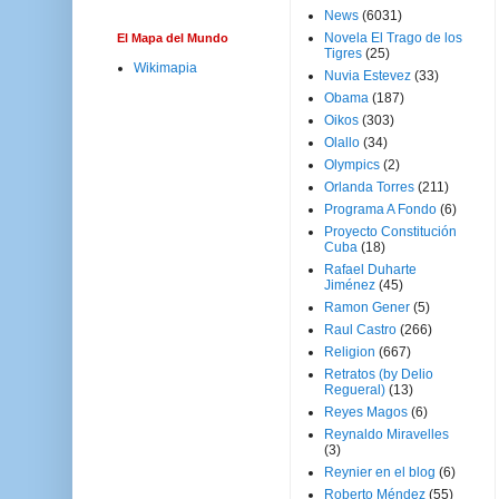
News
(6031)
Novela El Trago de los
El Mapa del Mundo
Tigres
(25)
Wikimapia
Nuvia Estevez
(33)
Obama
(187)
Oikos
(303)
Olallo
(34)
Olympics
(2)
Orlanda Torres
(211)
Programa A Fondo
(6)
Proyecto Constitución
Cuba
(18)
Rafael Duharte
Jiménez
(45)
Ramon Gener
(5)
Raul Castro
(266)
Religion
(667)
Retratos (by Delio
Regueral)
(13)
Reyes Magos
(6)
Reynaldo Miravelles
(3)
Reynier en el blog
(6)
Roberto Méndez
(55)