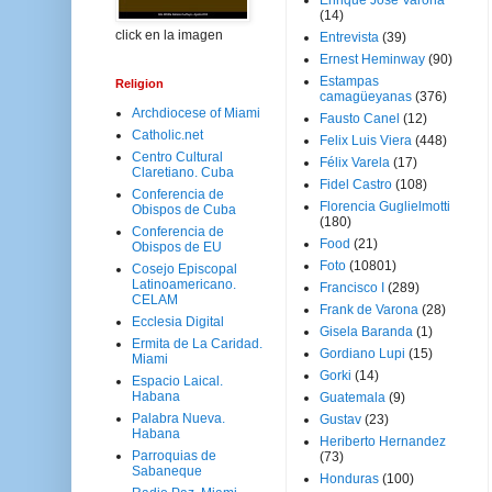
Enrique José Varona
(14)
click en la imagen
Entrevista
(39)
Ernest Heminway
(90)
Estampas
Religion
camagüeyanas
(376)
Archdiocese of Miami
Fausto Canel
(12)
Catholic.net
Felix Luis Viera
(448)
Centro Cultural
Félix Varela
(17)
Claretiano. Cuba
Fidel Castro
(108)
Conferencia de
Florencia Guglielmotti
Obispos de Cuba
(180)
Conferencia de
Food
(21)
Obispos de EU
Foto
(10801)
Cosejo Episcopal
Latinoamericano.
Francisco I
(289)
CELAM
Frank de Varona
(28)
Ecclesia Digital
Gisela Baranda
(1)
Ermita de La Caridad.
Gordiano Lupi
(15)
Miami
Gorki
(14)
Espacio Laical.
Habana
Guatemala
(9)
Palabra Nueva.
Gustav
(23)
Habana
Heriberto Hernandez
Parroquias de
(73)
Sabaneque
Honduras
(100)