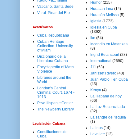
Radio Paz. Miami
Humor
(215)
Vaticano. Santa Sede
Huracan Irma
(14)
Vitral. Pinar del Rio
Huracán Melissa
(5)
Iglesia
(1773)
Académicos
Iglesia en Cuba
(1392)
Cuba Republicana
Ike
(54)
Cuban Heritage
Incendio en Matanzas
Collection. University
(8)
of Miami
Ingrid Betancourt
(28)
Diccionario de la
Literatura Cubana
International
(2690)
Encyclopedia of Mass
J11
(53)
Violence
Janisset Rivero
(48)
Libraries around the
Juan Pablo II en Cuba
World
(43)
London's Central
Kenya
(4)
Criminal Court, 1674 -
La Habana de hoy
1913
(66)
Pew Hispanic Center
La Luz Reconciliada
The Newberry Library
(32)
La sangre del tequila
(1)
Legislación Cubana
Latinos
(14)
Constituciones de
Lavallee
(12)
Cuba