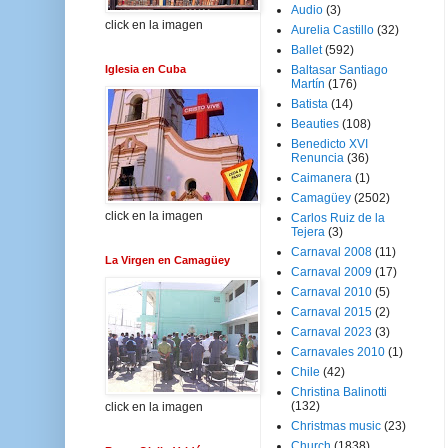
Audio
(3)
click en la imagen
Aurelia Castillo
(32)
Ballet
(592)
Iglesia en Cuba
Baltasar Santiago
Martín
(176)
Batista
(14)
Beauties
(108)
Benedicto XVI
Renuncia
(36)
Caimanera
(1)
Camagüey
(2502)
click en la imagen
Carlos Ruiz de la
Tejera
(3)
Carnaval 2008
(11)
La Virgen en Camagüey
Carnaval 2009
(17)
Carnaval 2010
(5)
Carnaval 2015
(2)
Carnaval 2023
(3)
Carnavales 2010
(1)
Chile
(42)
Christina Balinotti
(132)
click en la imagen
Christmas music
(23)
Church
(1838)