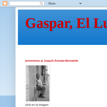
Gaspar, El L
(entrevistas a) Joaquín Estrada-Montalván
click en la imagen