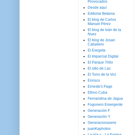
Provocados
Desde aquí
Editorial Betania
El blog de Carlos
Manuel Pérez
El blog de Iván de la
Nuez
El blog de Josan
Caballero
El Exegeta
El Imparcial Digital
El Parque Trillo
El sitio de Laz
El Tono de la Voz
Enrisco
Ernesto's Page
Ethno Cuba
Fernandina de Jagua
Fogonero Emergente
Generación F
Generación Y
Generacionasere
juanKaphotos
La isla y ...La Espina