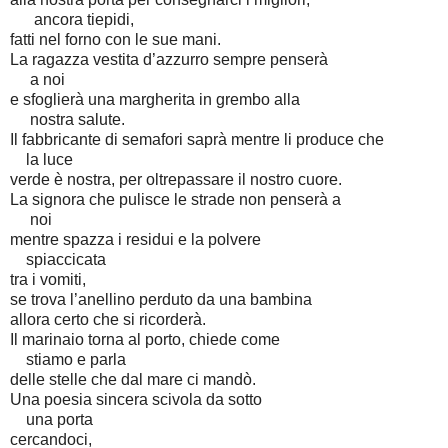
ancora tiepidi,
fatti nel forno con le sue mani.
La ragazza vestita d’azzurro sempre penserà
a noi
e sfoglierà una margherita in grembo alla
nostra salute.
Il fabbricante di semafori saprà mentre li produce che
la luce
verde è nostra, per oltrepassare il nostro cuore.
La signora che pulisce le strade non penserà a
noi
mentre spazza i residui e la polvere
spiaccicata
tra i vomiti,
se trova l’anellino perduto da una bambina
allora certo che si ricorderà.
Il marinaio torna al porto, chiede come
stiamo e parla
delle stelle che dal mare ci mandò.
Una poesia sincera scivola da sotto
una porta
cercandoci,