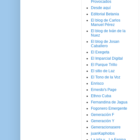
Provocados
Desde aquí
Editorial Betania
El blog de Carlos
Manuel Pérez
El blog de Iván de la
Nuez
El blog de Josan
Caballero
El Exegeta
El Imparcial Digital
El Parque Trillo
El sitio de Laz
El Tono de la Voz
Enrisco
Ernesto's Page
Ethno Cuba
Fernandina de Jagua
Fogonero Emergente
Generación F
Generación Y
Generacionasere
juanKaphotos
La isla y ...La Espina