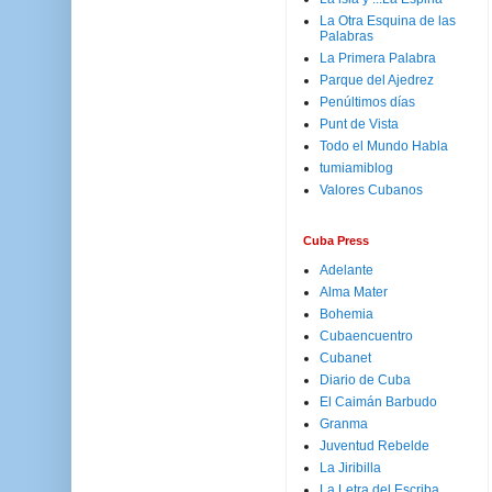
La Otra Esquina de las
Palabras
La Primera Palabra
Parque del Ajedrez
Penúltimos días
Punt de Vista
Todo el Mundo Habla
tumiamiblog
Valores Cubanos
Cuba Press
Adelante
Alma Mater
Bohemia
Cubaencuentro
Cubanet
Diario de Cuba
El Caimán Barbudo
Granma
Juventud Rebelde
La Jiribilla
La Letra del Escriba