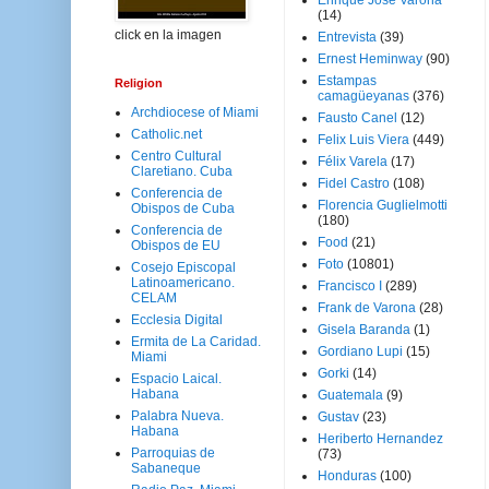
Enrique José Varona
(14)
click en la imagen
Entrevista
(39)
Ernest Heminway
(90)
Estampas
Religion
camagüeyanas
(376)
Archdiocese of Miami
Fausto Canel
(12)
Catholic.net
Felix Luis Viera
(449)
Centro Cultural
Félix Varela
(17)
Claretiano. Cuba
Fidel Castro
(108)
Conferencia de
Florencia Guglielmotti
Obispos de Cuba
(180)
Conferencia de
Food
(21)
Obispos de EU
Foto
(10801)
Cosejo Episcopal
Latinoamericano.
Francisco I
(289)
CELAM
Frank de Varona
(28)
Ecclesia Digital
Gisela Baranda
(1)
Ermita de La Caridad.
Gordiano Lupi
(15)
Miami
Gorki
(14)
Espacio Laical.
Habana
Guatemala
(9)
Palabra Nueva.
Gustav
(23)
Habana
Heriberto Hernandez
Parroquias de
(73)
Sabaneque
Honduras
(100)