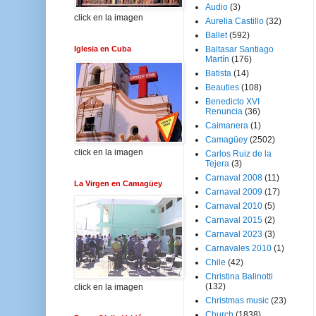
Audio
(3)
click en la imagen
Aurelia Castillo
(32)
Ballet
(592)
Iglesia en Cuba
Baltasar Santiago
Martín
(176)
Batista
(14)
Beauties
(108)
Benedicto XVI
Renuncia
(36)
Caimanera
(1)
Camagüey
(2502)
click en la imagen
Carlos Ruiz de la
Tejera
(3)
Carnaval 2008
(11)
La Virgen en Camagüey
Carnaval 2009
(17)
Carnaval 2010
(5)
Carnaval 2015
(2)
Carnaval 2023
(3)
Carnavales 2010
(1)
Chile
(42)
Christina Balinotti
(132)
click en la imagen
Christmas music
(23)
Church
(1838)