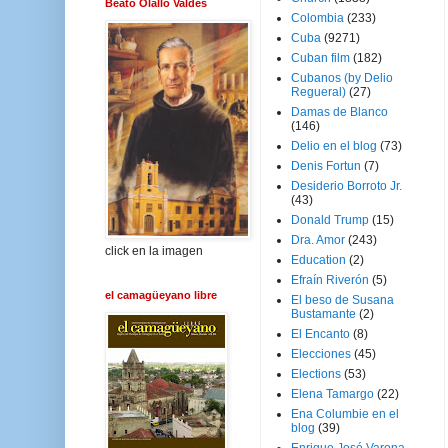
Beato Olallo Valdés
Colombia
(233)
Cuba
(9271)
Cuban film
(182)
Cubanos (by Delio
Regueral)
(27)
Damas de Blanco
(146)
Delio en el blog
(73)
Denis Fortun
(7)
Desiderio Borroto Jr.
(43)
Donald Trump
(15)
Dra. Amor
(243)
click en la imagen
Education
(2)
Efraín Riverón
(5)
el camagüeyano libre
El beso de Susana
Bustamante
(2)
El Encanto
(8)
Elecciones
(45)
Elections
(53)
Elena Tamargo
(22)
Ena Columbie en el
blog
(39)