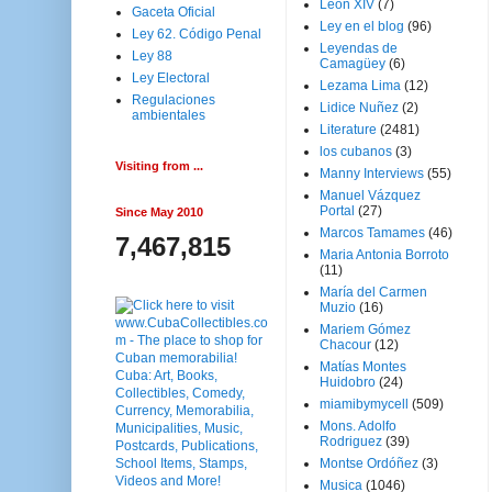
Leon XIV
(7)
Gaceta Oficial
Ley en el blog
(96)
Ley 62. Código Penal
Leyendas de
Ley 88
Camagüey
(6)
Ley Electoral
Lezama Lima
(12)
Regulaciones
Lidice Nuñez
(2)
ambientales
Literature
(2481)
los cubanos
(3)
Visiting from ...
Manny Interviews
(55)
Manuel Vázquez
Portal
(27)
Since May 2010
Marcos Tamames
(46)
7,467,815
Maria Antonia Borroto
(11)
María del Carmen
Muzio
(16)
Mariem Gómez
Chacour
(12)
Matías Montes
Huidobro
(24)
miamibymycell
(509)
Mons. Adolfo
Rodriguez
(39)
Montse Ordóñez
(3)
Musica
(1046)