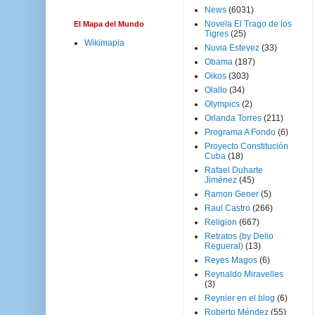
News
(6031)
Novela El Trago de los
El Mapa del Mundo
Tigres
(25)
Wikimapia
Nuvia Estevez
(33)
Obama
(187)
Oikos
(303)
Olallo
(34)
Olympics
(2)
Orlanda Torres
(211)
Programa A Fondo
(6)
Proyecto Constitución
Cuba
(18)
Rafael Duharte
Jiménez
(45)
Ramon Gener
(5)
Raul Castro
(266)
Religion
(667)
Retratos (by Delio
Regueral)
(13)
Reyes Magos
(6)
Reynaldo Miravelles
(3)
Reynier en el blog
(6)
Roberto Méndez
(55)