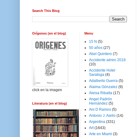
Search This Blog
Orígenes (en el blog)
Menu
15 N
(5)
50 años
(27)
Abel Quintero
(7)
Accidente aéreo 2018
(10)
Accidente Hotel
Saratoga
(4)
Adalberto Guerra
(5)
Alaima Gónzalez
(9)
click en la imagen
Aleisa Ribalta
(17)
Angel Padrón
Hernández
(5)
Literatura (en el blog)
Ani D Ramos
(5)
Antonio J. Aiello
(14)
Argentina
(331)
Art
(1643)
Arte en Miami
(3)