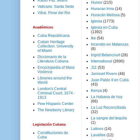
Radio Paz. Miami
Humor
(215)
Vaticano. Santa Sede
Huracan Irma
(14)
Vitral. Pinar del Rio
Huracán Melissa
(5)
Iglesia
(1773)
Académicos
Iglesia en Cuba
(1392)
Cuba Republicana
Ike
(54)
Cuban Heritage
Incendio en Matanzas
Collection. University
(8)
of Miami
Ingrid Betancourt
(28)
Diccionario de la
Literatura Cubana
International
(2690)
Encyclopedia of Mass
J11
(53)
Violence
Janisset Rivero
(48)
Libraries around the
Juan Pablo II en Cuba
World
(43)
London's Central
Kenya
(4)
Criminal Court, 1674 -
La Habana de hoy
1913
(66)
Pew Hispanic Center
La Luz Reconciliada
The Newberry Library
(32)
La sangre del tequila
(1)
Legislación Cubana
Latinos
(14)
Constituciones de
Lavallee
(12)
Cuba