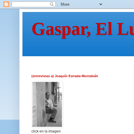
Gaspar, El L
(entrevistas a) Joaquín Estrada-Montalván
click en la imagen