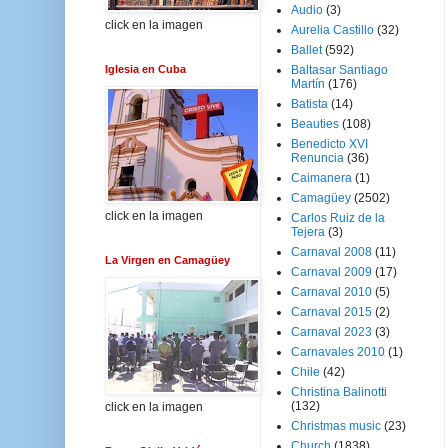
Audio
(3)
click en la imagen
Aurelia Castillo
(32)
Ballet
(592)
Iglesia en Cuba
Baltasar Santiago
Martín
(176)
Batista
(14)
Beauties
(108)
Benedicto XVI
Renuncia
(36)
Caimanera
(1)
Camagüey
(2502)
click en la imagen
Carlos Ruiz de la
Tejera
(3)
Carnaval 2008
(11)
La Virgen en Camagüey
Carnaval 2009
(17)
Carnaval 2010
(5)
Carnaval 2015
(2)
Carnaval 2023
(3)
Carnavales 2010
(1)
Chile
(42)
Christina Balinotti
(132)
click en la imagen
Christmas music
(23)
Church
(1838)