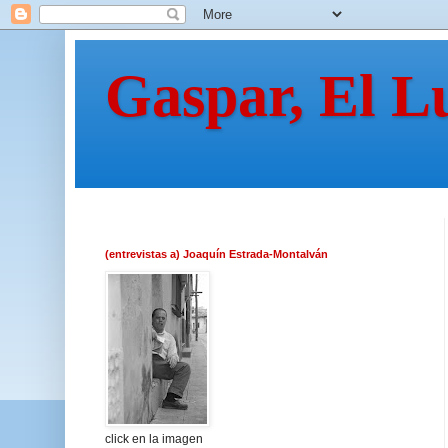
Gaspar, El L
(entrevistas a) Joaquín Estrada-Montalván
click en la imagen