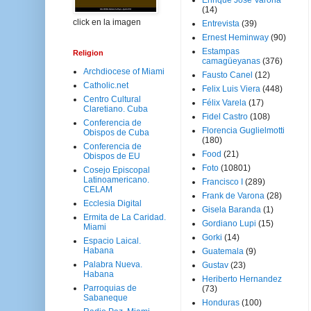
Enrique José Varona
(14)
click en la imagen
Entrevista
(39)
Ernest Heminway
(90)
Estampas
Religion
camagüeyanas
(376)
Archdiocese of Miami
Fausto Canel
(12)
Catholic.net
Felix Luis Viera
(448)
Centro Cultural
Félix Varela
(17)
Claretiano. Cuba
Fidel Castro
(108)
Conferencia de
Florencia Guglielmotti
Obispos de Cuba
(180)
Conferencia de
Food
(21)
Obispos de EU
Foto
(10801)
Cosejo Episcopal
Latinoamericano.
Francisco I
(289)
CELAM
Frank de Varona
(28)
Ecclesia Digital
Gisela Baranda
(1)
Ermita de La Caridad.
Gordiano Lupi
(15)
Miami
Gorki
(14)
Espacio Laical.
Habana
Guatemala
(9)
Palabra Nueva.
Gustav
(23)
Habana
Heriberto Hernandez
Parroquias de
(73)
Sabaneque
Honduras
(100)