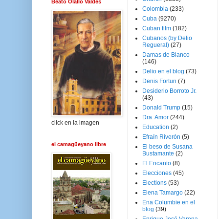
Beato Olallo Valdés
Colombia
(233)
Cuba
(9270)
Cuban film
(182)
Cubanos (by Delio
Regueral)
(27)
Damas de Blanco
(146)
Delio en el blog
(73)
Denis Fortun
(7)
Desiderio Borroto Jr.
(43)
Donald Trump
(15)
Dra. Amor
(244)
click en la imagen
Education
(2)
Efraín Riverón
(5)
el camagüeyano libre
El beso de Susana
Bustamante
(2)
El Encanto
(8)
Elecciones
(45)
Elections
(53)
Elena Tamargo
(22)
Ena Columbie en el
blog
(39)