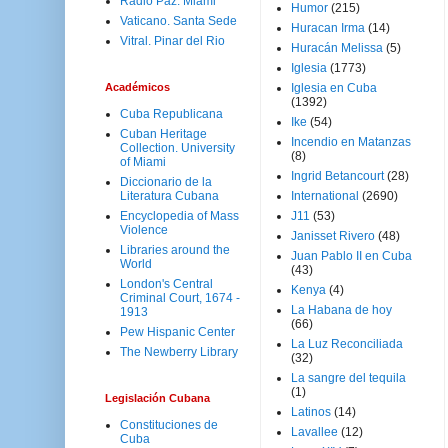
Radio Paz. Miami
Humor
(215)
Vaticano. Santa Sede
Huracan Irma
(14)
Vitral. Pinar del Rio
Huracán Melissa
(5)
Iglesia
(1773)
Académicos
Iglesia en Cuba
(1392)
Cuba Republicana
Ike
(54)
Cuban Heritage
Incendio en Matanzas
Collection. University
(8)
of Miami
Ingrid Betancourt
(28)
Diccionario de la
Literatura Cubana
International
(2690)
Encyclopedia of Mass
J11
(53)
Violence
Janisset Rivero
(48)
Libraries around the
Juan Pablo II en Cuba
World
(43)
London's Central
Kenya
(4)
Criminal Court, 1674 -
La Habana de hoy
1913
(66)
Pew Hispanic Center
La Luz Reconciliada
The Newberry Library
(32)
La sangre del tequila
(1)
Legislación Cubana
Latinos
(14)
Constituciones de
Lavallee
(12)
Cuba