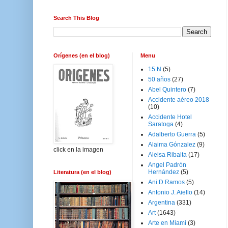
Search This Blog
Orígenes (en el blog)
Menu
15 N
(5)
50 años
(27)
Abel Quintero
(7)
Accidente aéreo 2018
(10)
Accidente Hotel
Saratoga
(4)
Adalberto Guerra
(5)
Alaima Gónzalez
(9)
click en la imagen
Aleisa Ribalta
(17)
Angel Padrón
Hernández
(5)
Literatura (en el blog)
Ani D Ramos
(5)
Antonio J. Aiello
(14)
Argentina
(331)
Art
(1643)
Arte en Miami
(3)