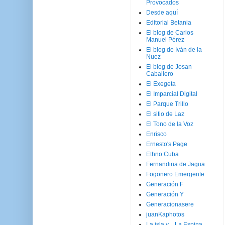
Provocados
Desde aquí
Editorial Betania
El blog de Carlos
Manuel Pérez
El blog de Iván de la
Nuez
El blog de Josan
Caballero
El Exegeta
El Imparcial Digital
El Parque Trillo
El sitio de Laz
El Tono de la Voz
Enrisco
Ernesto's Page
Ethno Cuba
Fernandina de Jagua
Fogonero Emergente
Generación F
Generación Y
Generacionasere
juanKaphotos
La isla y ...La Espina