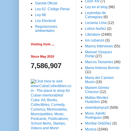
Leon XIV
(7)
Gaceta Oficial
Ley en el blog
(96)
Ley 62. Código Penal
Leyendas de
Ley 88
Camagüey
(6)
Ley Electoral
Lezama Lima
(12)
Regulaciones
Lidice Nuñez
(2)
ambientales
Literature
(2480)
los cubanos
(3)
Visiting from ...
Manny Interviews
(55)
Manuel Vázquez
Portal
(27)
Since May 2010
Marcos Tamames
(46)
7,586,907
Maria Antonia Borroto
(11)
María del Carmen
Muzio
(16)
Mariem Gómez
Chacour
(12)
Matías Montes
Huidobro
(24)
miamibymycell
(509)
Mons. Adolfo
Rodriguez
(39)
Montse Ordóñez
(3)
Musica
(1046)