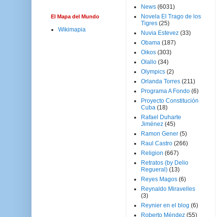
News
(6031)
Novela El Trago de los
El Mapa del Mundo
Tigres
(25)
Wikimapia
Nuvia Estevez
(33)
Obama
(187)
Oikos
(303)
Olallo
(34)
Olympics
(2)
Orlanda Torres
(211)
Programa A Fondo
(6)
Proyecto Constitución
Cuba
(18)
Rafael Duharte
Jiménez
(45)
Ramon Gener
(5)
Raul Castro
(266)
Religion
(667)
Retratos (by Delio
Regueral)
(13)
Reyes Magos
(6)
Reynaldo Miravelles
(3)
Reynier en el blog
(6)
Roberto Méndez
(55)