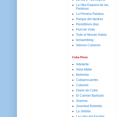
La Otra Esquina de las
Palabras
La Primera Palabra
Parque del Ajedrez
Penúltimos días
Punt de Vista
Todo el Mundo Habla
tumiamiblog
Valores Cubanos
Cuba Press
Adelante
Alma Mater
Bohemia
Cubaencuentro
Cubanet
Diario de Cuba
El Caimán Barbudo
Granma
Juventud Rebelde
La Jiribilla
La Letra del Escriba