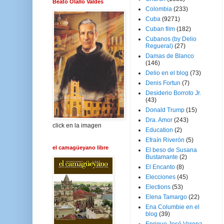
Beato Olallo Valdés
Colombia
(233)
Cuba
(9271)
Cuban film
(182)
Cubanos (by Delio
Regueral)
(27)
Damas de Blanco
(146)
Delio en el blog
(73)
Denis Fortun
(7)
Desiderio Borroto Jr.
(43)
Donald Trump
(15)
Dra. Amor
(243)
click en la imagen
Education
(2)
Efraín Riverón
(5)
el camagüeyano libre
El beso de Susana
Bustamante
(2)
El Encanto
(8)
Elecciones
(45)
Elections
(53)
Elena Tamargo
(22)
Ena Columbie en el
blog
(39)