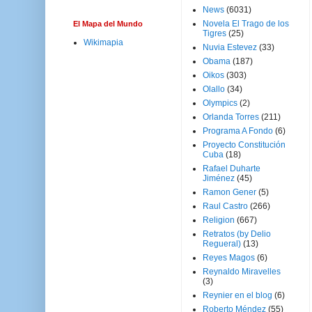
News
(6031)
Novela El Trago de los
El Mapa del Mundo
Tigres
(25)
Wikimapia
Nuvia Estevez
(33)
Obama
(187)
Oikos
(303)
Olallo
(34)
Olympics
(2)
Orlanda Torres
(211)
Programa A Fondo
(6)
Proyecto Constitución
Cuba
(18)
Rafael Duharte
Jiménez
(45)
Ramon Gener
(5)
Raul Castro
(266)
Religion
(667)
Retratos (by Delio
Regueral)
(13)
Reyes Magos
(6)
Reynaldo Miravelles
(3)
Reynier en el blog
(6)
Roberto Méndez
(55)