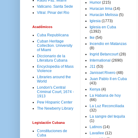
Radio Paz. Miami
Humor
(215)
Vaticano. Santa Sede
Huracan Irma
(14)
Vitral. Pinar del Rio
Huracán Melissa
(5)
Iglesia
(1773)
Académicos
Iglesia en Cuba
(1392)
Cuba Republicana
Ike
(54)
Cuban Heritage
Incendio en Matanzas
Collection. University
(8)
of Miami
Ingrid Betancourt
(28)
Diccionario de la
Literatura Cubana
International
(2690)
Encyclopedia of Mass
J11
(53)
Violence
Janisset Rivero
(48)
Libraries around the
Juan Pablo II en Cuba
World
(43)
London's Central
Kenya
(4)
Criminal Court, 1674 -
La Habana de hoy
1913
(66)
Pew Hispanic Center
La Luz Reconciliada
The Newberry Library
(32)
La sangre del tequila
(1)
Legislación Cubana
Latinos
(14)
Constituciones de
Lavallee
(12)
Cuba