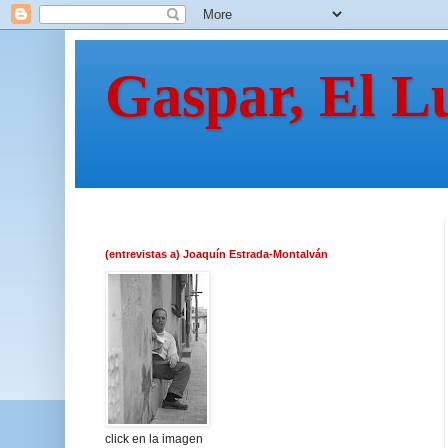
Gaspar, El L
(entrevistas a) Joaquín Estrada-Montalván
click en la imagen