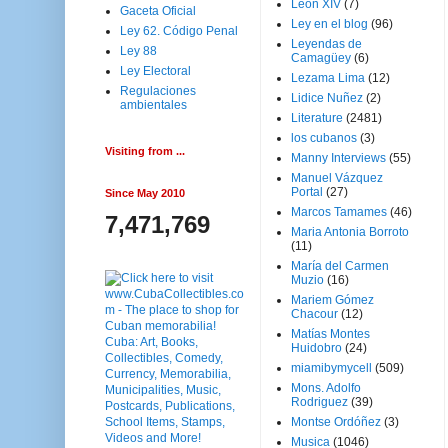
Leon XIV
(7)
Gaceta Oficial
Ley en el blog
(96)
Ley 62. Código Penal
Leyendas de
Ley 88
Camagüey
(6)
Ley Electoral
Lezama Lima
(12)
Regulaciones
Lidice Nuñez
(2)
ambientales
Literature
(2481)
los cubanos
(3)
Visiting from ...
Manny Interviews
(55)
Manuel Vázquez
Portal
(27)
Since May 2010
Marcos Tamames
(46)
7,471,769
Maria Antonia Borroto
(11)
María del Carmen
Muzio
(16)
Mariem Gómez
Chacour
(12)
Matías Montes
Huidobro
(24)
miamibymycell
(509)
Mons. Adolfo
Rodriguez
(39)
Montse Ordóñez
(3)
Musica
(1046)