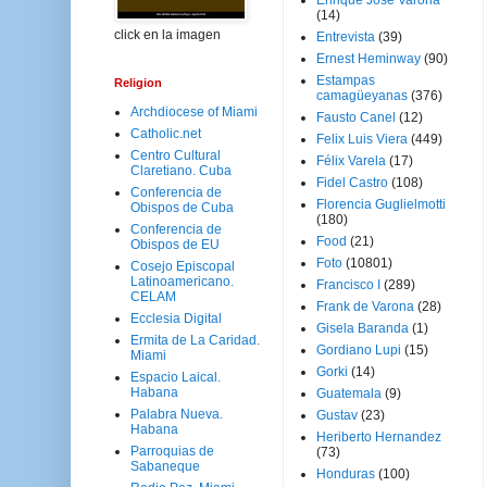
Enrique José Varona
(14)
click en la imagen
Entrevista
(39)
Ernest Heminway
(90)
Estampas
Religion
camagüeyanas
(376)
Archdiocese of Miami
Fausto Canel
(12)
Catholic.net
Felix Luis Viera
(449)
Centro Cultural
Félix Varela
(17)
Claretiano. Cuba
Fidel Castro
(108)
Conferencia de
Florencia Guglielmotti
Obispos de Cuba
(180)
Conferencia de
Food
(21)
Obispos de EU
Foto
(10801)
Cosejo Episcopal
Latinoamericano.
Francisco I
(289)
CELAM
Frank de Varona
(28)
Ecclesia Digital
Gisela Baranda
(1)
Ermita de La Caridad.
Gordiano Lupi
(15)
Miami
Gorki
(14)
Espacio Laical.
Habana
Guatemala
(9)
Palabra Nueva.
Gustav
(23)
Habana
Heriberto Hernandez
Parroquias de
(73)
Sabaneque
Honduras
(100)