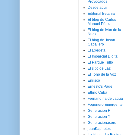
Provocados
Desde aquí
Editorial Betania
El blog de Carlos
Manuel Pérez
El blog de Iván de la
Nuez
El blog de Josan
Caballero
El Exegeta
El Imparcial Digital
El Parque Trillo
El sitio de Laz
El Tono de la Voz
Enrisco
Ernesto's Page
Ethno Cuba
Fernandina de Jagua
Fogonero Emergente
Generación F
Generación Y
Generacionasere
juanKaphotos
La isla y ...La Espina