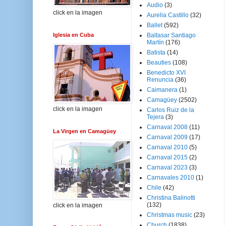
Audio
(3)
click en la imagen
Aurelia Castillo
(32)
Ballet
(592)
Iglesia en Cuba
Baltasar Santiago
Martín
(176)
Batista
(14)
Beauties
(108)
Benedicto XVI
Renuncia
(36)
Caimanera
(1)
Camagüey
(2502)
click en la imagen
Carlos Ruiz de la
Tejera
(3)
Carnaval 2008
(11)
La Virgen en Camagüey
Carnaval 2009
(17)
Carnaval 2010
(5)
Carnaval 2015
(2)
Carnaval 2023
(3)
Carnavales 2010
(1)
Chile
(42)
Christina Balinotti
(132)
click en la imagen
Christmas music
(23)
Church
(1838)