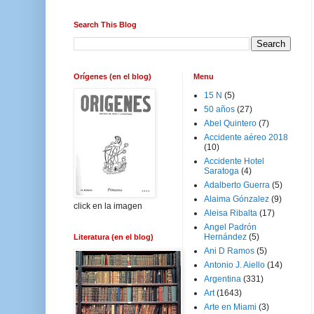
Search This Blog
Orígenes (en el blog)
Menu
15 N
(5)
50 años
(27)
Abel Quintero
(7)
Accidente aéreo 2018
(10)
Accidente Hotel
Saratoga
(4)
Adalberto Guerra
(5)
Alaima Gónzalez
(9)
click en la imagen
Aleisa Ribalta
(17)
Angel Padrón
Hernández
(5)
Literatura (en el blog)
Ani D Ramos
(5)
Antonio J. Aiello
(14)
Argentina
(331)
Art
(1643)
Arte en Miami
(3)