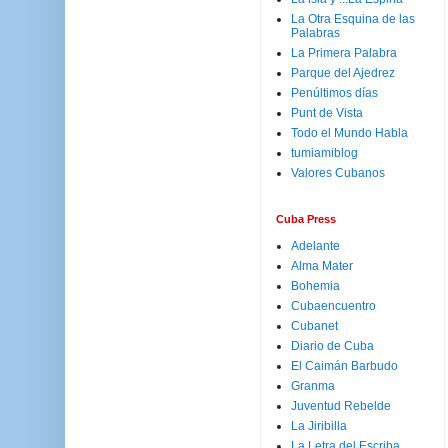
La Otra Esquina de las
Palabras
La Primera Palabra
Parque del Ajedrez
Penúltimos días
Punt de Vista
Todo el Mundo Habla
tumiamiblog
Valores Cubanos
Cuba Press
Adelante
Alma Mater
Bohemia
Cubaencuentro
Cubanet
Diario de Cuba
El Caimán Barbudo
Granma
Juventud Rebelde
La Jiribilla
La Letra del Escriba