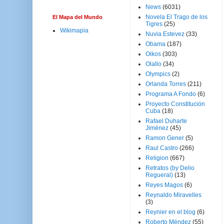
News
(6031)
Novela El Trago de los
El Mapa del Mundo
Tigres
(25)
Wikimapia
Nuvia Estevez
(33)
Obama
(187)
Oikos
(303)
Olallo
(34)
Olympics
(2)
Orlanda Torres
(211)
Programa A Fondo
(6)
Proyecto Constitución
Cuba
(18)
Rafael Duharte
Jiménez
(45)
Ramon Gener
(5)
Raul Castro
(266)
Religion
(667)
Retratos (by Delio
Regueral)
(13)
Reyes Magos
(6)
Reynaldo Miravelles
(3)
Reynier en el blog
(6)
Roberto Méndez
(55)