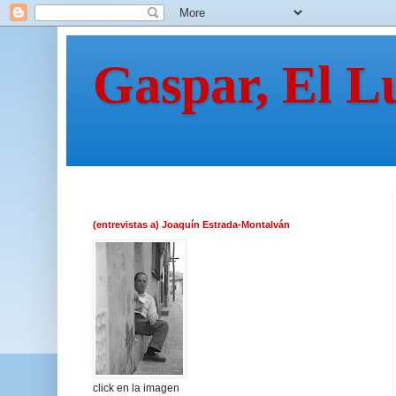
Gaspar, El L
(entrevistas a) Joaquín Estrada-Montalván
click en la imagen