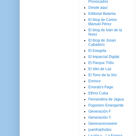
Provocados
Desde aquí
Editorial Betania
El blog de Carlos
Manuel Pérez
El blog de Iván de la
Nuez
El blog de Josan
Caballero
El Exegeta
El Imparcial Digital
El Parque Trillo
El sitio de Laz
El Tono de la Voz
Enrisco
Ernesto's Page
Ethno Cuba
Fernandina de Jagua
Fogonero Emergente
Generación F
Generación Y
Generacionasere
juanKaphotos
La isla y ...La Espina