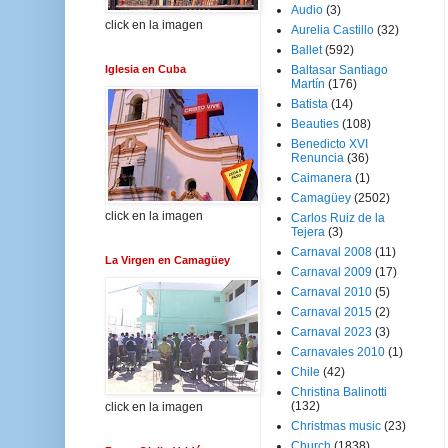
Audio
(3)
click en la imagen
Aurelia Castillo
(32)
Ballet
(592)
Iglesia en Cuba
Baltasar Santiago
Martín
(176)
Batista
(14)
Beauties
(108)
Benedicto XVI
Renuncia
(36)
Caimanera
(1)
Camagüey
(2502)
click en la imagen
Carlos Ruiz de la
Tejera
(3)
Carnaval 2008
(11)
La Virgen en Camagüey
Carnaval 2009
(17)
Carnaval 2010
(5)
Carnaval 2015
(2)
Carnaval 2023
(3)
Carnavales 2010
(1)
Chile
(42)
Christina Balinotti
(132)
click en la imagen
Christmas music
(23)
Church
(1838)