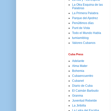
La Otra Esquina de las
Palabras
La Primera Palabra
Parque del Ajedrez
Penúltimos días
Punt de Vista
Todo el Mundo Habla
tumiamiblog
Valores Cubanos
Cuba Press
Adelante
Alma Mater
Bohemia
Cubaencuentro
Cubanet
Diario de Cuba
El Caimán Barbudo
Granma
Juventud Rebelde
La Jiribilla
La Letra del Escriba