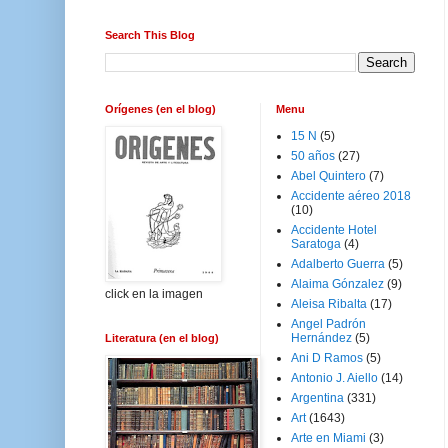
Search This Blog
Orígenes (en el blog)
Menu
15 N
(5)
50 años
(27)
Abel Quintero
(7)
Accidente aéreo 2018
(10)
Accidente Hotel
Saratoga
(4)
Adalberto Guerra
(5)
Alaima Gónzalez
(9)
click en la imagen
Aleisa Ribalta
(17)
Angel Padrón
Hernández
(5)
Literatura (en el blog)
Ani D Ramos
(5)
Antonio J. Aiello
(14)
Argentina
(331)
Art
(1643)
Arte en Miami
(3)