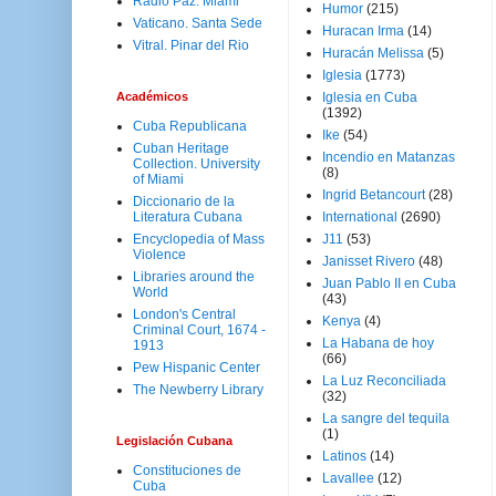
Radio Paz. Miami
Humor
(215)
Vaticano. Santa Sede
Huracan Irma
(14)
Vitral. Pinar del Rio
Huracán Melissa
(5)
Iglesia
(1773)
Académicos
Iglesia en Cuba
(1392)
Cuba Republicana
Ike
(54)
Cuban Heritage
Incendio en Matanzas
Collection. University
(8)
of Miami
Ingrid Betancourt
(28)
Diccionario de la
Literatura Cubana
International
(2690)
Encyclopedia of Mass
J11
(53)
Violence
Janisset Rivero
(48)
Libraries around the
Juan Pablo II en Cuba
World
(43)
London's Central
Kenya
(4)
Criminal Court, 1674 -
La Habana de hoy
1913
(66)
Pew Hispanic Center
La Luz Reconciliada
The Newberry Library
(32)
La sangre del tequila
(1)
Legislación Cubana
Latinos
(14)
Constituciones de
Lavallee
(12)
Cuba