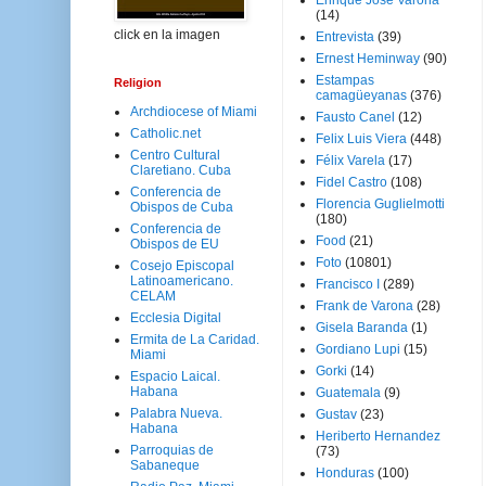
Enrique José Varona
(14)
click en la imagen
Entrevista
(39)
Ernest Heminway
(90)
Estampas
Religion
camagüeyanas
(376)
Archdiocese of Miami
Fausto Canel
(12)
Catholic.net
Felix Luis Viera
(448)
Centro Cultural
Félix Varela
(17)
Claretiano. Cuba
Fidel Castro
(108)
Conferencia de
Florencia Guglielmotti
Obispos de Cuba
(180)
Conferencia de
Food
(21)
Obispos de EU
Foto
(10801)
Cosejo Episcopal
Latinoamericano.
Francisco I
(289)
CELAM
Frank de Varona
(28)
Ecclesia Digital
Gisela Baranda
(1)
Ermita de La Caridad.
Gordiano Lupi
(15)
Miami
Gorki
(14)
Espacio Laical.
Habana
Guatemala
(9)
Palabra Nueva.
Gustav
(23)
Habana
Heriberto Hernandez
Parroquias de
(73)
Sabaneque
Honduras
(100)