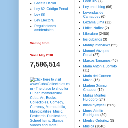
Leon XIV
(7)
Gaceta Oficial
Ley en el blog
(96)
Ley 62. Código Penal
Leyendas de
Ley 88
Camagüey
(6)
Ley Electoral
Lezama Lima
(12)
Regulaciones
Lidice Nuñez
(2)
ambientales
Literature
(2480)
los cubanos
(3)
Visiting from ...
Manny Interviews
(55)
Manuel Vázquez
Portal
(27)
Since May 2010
Marcos Tamames
(46)
7,586,514
Maria Antonia Borroto
(11)
María del Carmen
Muzio
(16)
Mariem Gómez
Chacour
(12)
Matías Montes
Huidobro
(24)
miamibymycell
(509)
Mons. Adolfo
Rodriguez
(39)
Montse Ordóñez
(3)
Musica
(1046)