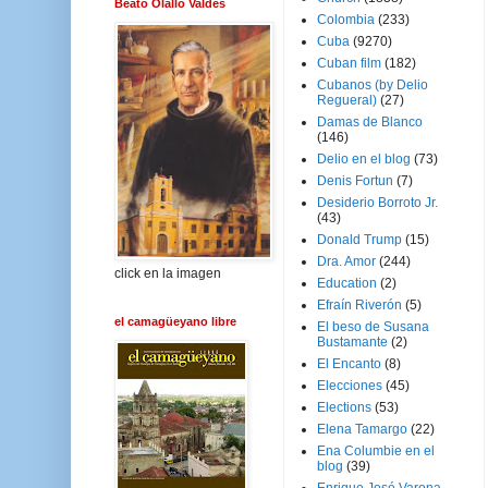
Beato Olallo Valdés
Colombia
(233)
Cuba
(9270)
Cuban film
(182)
Cubanos (by Delio
Regueral)
(27)
Damas de Blanco
(146)
Delio en el blog
(73)
Denis Fortun
(7)
Desiderio Borroto Jr.
(43)
Donald Trump
(15)
Dra. Amor
(244)
click en la imagen
Education
(2)
Efraín Riverón
(5)
el camagüeyano libre
El beso de Susana
Bustamante
(2)
El Encanto
(8)
Elecciones
(45)
Elections
(53)
Elena Tamargo
(22)
Ena Columbie en el
blog
(39)