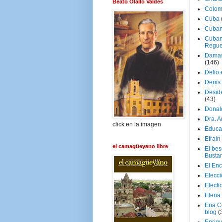
Beato Olallo Valdés
Colom
Cuba
Cuban
Cuban
Regue
Damas
(146)
Delio 
Denis 
Deside
(43)
Donal
Dra. 
click en la imagen
Educa
Efraín
el camagüeyano libre
El be
Busta
El En
Elecc
Electi
Elena
Ena C
blog
(