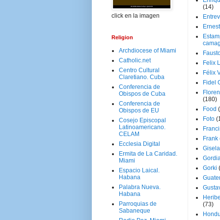
Enriq
(14)
click en la imagen
Entrev
Ernes
Estam
Religion
camag
Archdiocese of Miami
Faust
Catholic.net
Felix 
Centro Cultural
Félix 
Claretiano. Cuba
Fidel 
Conferencia de
Floren
Obispos de Cuba
(180)
Conferencia de
Food
Obispos de EU
Foto
(
Cosejo Episcopal
Latinoamericano.
Franci
CELAM
Frank
Ecclesia Digital
Gisel
Ermita de La Caridad.
Gordi
Miami
Gorki
Espacio Laical.
Habana
Guate
Palabra Nueva.
Gusta
Habana
Herib
Parroquias de
(73)
Sabaneque
Hondu