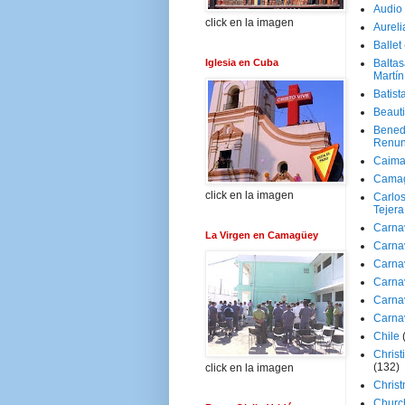
Audio
click en la imagen
Aureli
Ballet
Iglesia en Cuba
Baltas
Martín
Batist
Beaut
Bened
Renun
Caima
Cama
click en la imagen
Carlos
Tejera
Carna
La Virgen en Camagüey
Carna
Carna
Carna
Carna
Carna
Chile
Christ
(132)
click en la imagen
Chris
Churc