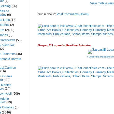
XIV
(7)
View mobile vers
 el blog
(96)
das de
Subscribe to:
Post Comments (Atom)
güey
(6)
a Lima
(12)
e Nuñez
(2)
ture
(2480)
ubanos
(3)
 Interviews
(55)
l Vázquez
Gaspar, El Lugareño Headline Animator
(27)
s Tamames
(46)
↑ Grab this Headline A
Antonia Borroto
 del Carmen
(16)
m Gómez
ur
(12)
s Montes
bro
(24)
bymycell
(509)
Adolfo
guez
(39)
e Ordóñez
(3)
a
(1046)