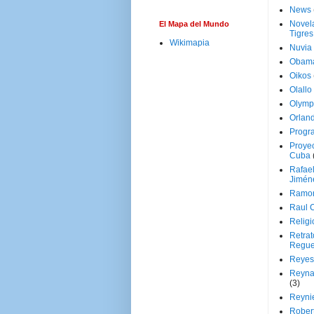
News
Novela
El Mapa del Mundo
Tigres
Wikimapia
Nuvia
Obam
Oikos
Olallo
Olymp
Orland
Progr
Proyec
Cuba
Rafae
Jimén
Ramon
Raul 
Religi
Retrat
Regue
Reyes
Reyna
(3)
Reynie
Rober