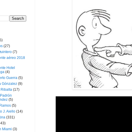
5)
os
(27)
uintero
(7)
ente aéreo 2018
nte Hotel
oga
(4)
erto Guerra
(5)
a Gónzalez
(9)
 Ribalta
(17)
 Padrón
ndez
(5)
 Ramos
(5)
o J. Aiello
(14)
tina
(331)
643)
n Miami
(3)