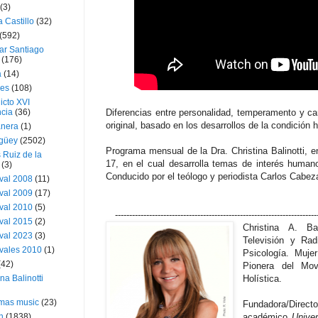
(3)
a Castillo
(32)
(592)
ar Santiago
(176)
a
(14)
ies
(108)
icto XVI
cia
(36)
Diferencias entre personalidad, temperamento y car
original, basado en los desarrollos de la condición
nera
(1)
güey
(2502)
Programa mensual de la Dra. Christina Balinotti
 Ruiz de la
17, en el cual desarrolla temas de interés humano
(3)
Conducido por el teólogo y periodista Carlos Cabez
val 2008
(11)
val 2009
(17)
val 2010
(5)
-----------------------------------------------------------------------
val 2015
(2)
Christina A. Bal
val 2023
(3)
Televisión y Ra
vales 2010
(1)
Psicología. Muj
(42)
Pionera del Mov
ina Balinotti
Holística.
tmas music
(23)
Fundadora/
h
(1838)
académico
Univer