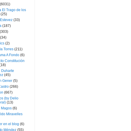
(6031)
 El Trago de los
(25)
 Estevez
(33)
a
(187)
(303)
(34)
ics
(2)
a Torres
(211)
ama A Fondo
(6)
to Constitución
(18)
l Duharte
ez
(45)
 Gener
(5)
Castro
(266)
on
(667)
os (by Delio
ral)
(13)
 Magos
(6)
ldo Miravelles
r en el blog
(6)
to Méndez
(55)