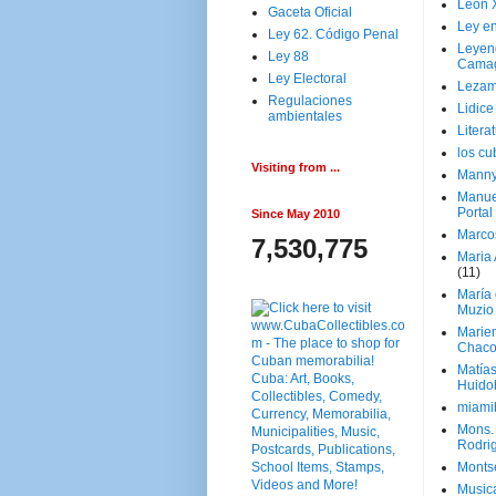
Leon 
Gaceta Oficial
Ley en
Ley 62. Código Penal
Leyen
Ley 88
Cama
Ley Electoral
Lezam
Regulaciones
Lidic
ambientales
Litera
los c
Visiting from ...
Manny
Manue
Portal
Since May 2010
Marco
7,530,775
Maria 
(11)
María
Muzio
Marie
Chaco
Matía
Huido
miami
Mons. 
Rodri
Monts
Music