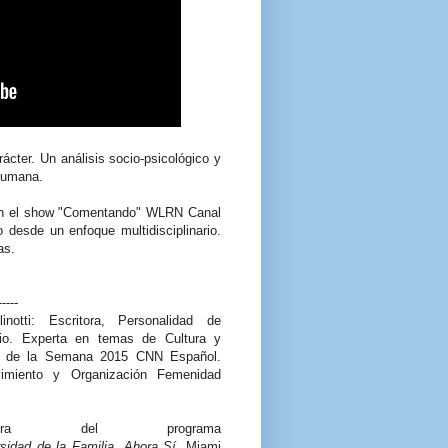
ácter. Un análisis socio-psicológico y
 humana.
, en el show "Comentando" WLRN Canal
 desde un enfoque multidisciplinario.
as.
-----
inotti: Escritora, Personalidad de
dio. Experta en temas de Cultura y
er de la Semana 2015 CNN Español.
imiento y Organización Femenidad
Directora del programa
sidad de la Familia, Ahora Sí
, Miami