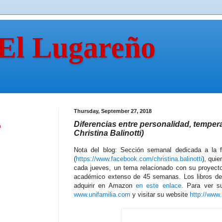
 El Lugareño
Thursday, September 27, 2018
Diferencias entre personalidad, temper
n
Christina Balinotti)
Nota del blog: Sección semanal dedicada a la fam
(
https://www.facebook.com/christina.balinotti
), quie
cada jueves, un tema relacionado con su proyecto
académico extenso de 45 semanas. Los libros de l
adquirir en Amazon
en este enlace
. Para ver s
www.unifamilia.com
y visitar su website
http://www.