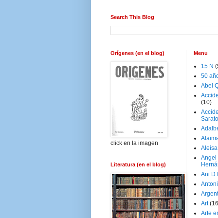
Search This Blog
Orígenes (en el blog)
Menu
15 N
(
50 añ
Abel Q
Accid
(10)
Accide
Sarat
Adalb
Alaim
click en la imagen
Aleisa
Angel
Herná
Literatura (en el blog)
Ani D
Antoni
Argen
Art
(1
Arte e