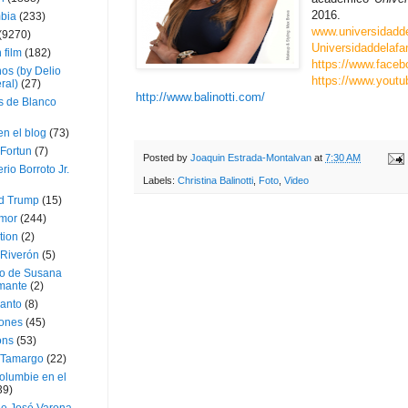
2016.
bia
(233)
www.universidadde
(9270)
Universidaddelaf
 film
(182)
https://www.facebo
os (by Delio
https://www.youtu
ral)
(27)
http://www.balinotti.com/
 de Blanco
en el blog
(73)
Fortun
(7)
Posted by
Joaquin Estrada-Montalvan
at
7:30 AM
rio Borroto Jr.
Labels:
Christina Balinotti
,
Foto
,
Video
d Trump
(15)
Amor
(244)
tion
(2)
 Riverón
(5)
so de Susana
mante
(2)
canto
(8)
iones
(45)
ons
(53)
 Tamargo
(22)
olumbie en el
39)