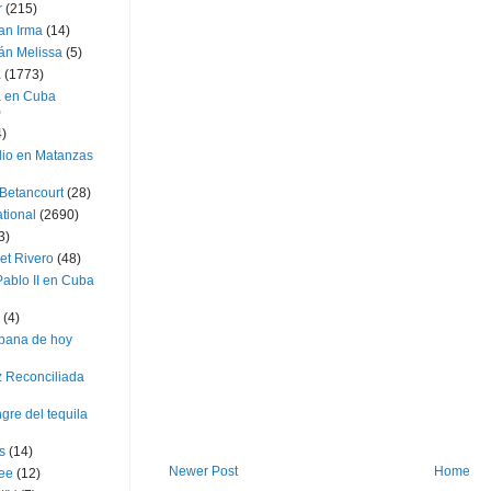
r
(215)
an Irma
(14)
án Melissa
(5)
a
(1773)
a en Cuba
)
4)
dio en Matanzas
 Betancourt
(28)
ational
(2690)
3)
et Rivero
(48)
ablo II en Cuba
(4)
bana de hoy
z Reconciliada
gre del tequila
s
(14)
Newer Post
Home
lee
(12)