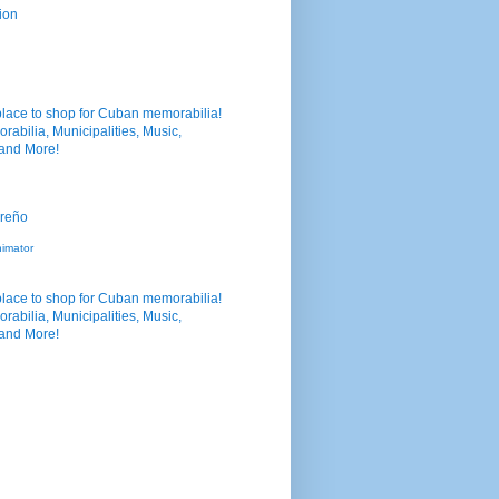
ion
nimator