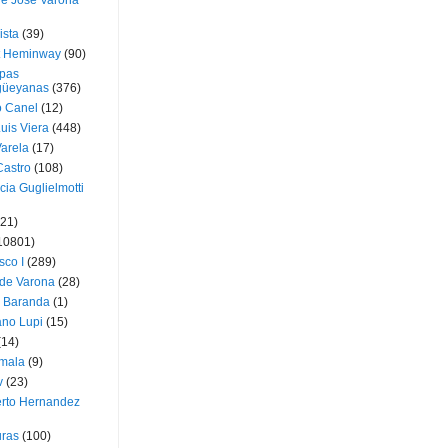
ue José Varona
ista
(39)
t Heminway
(90)
pas
üeyanas
(376)
o Canel
(12)
Luis Viera
(448)
Varela
(17)
Castro
(108)
cia Guglielmotti
(21)
10801)
sco I
(289)
 de Varona
(28)
a Baranda
(1)
ano Lupi
(15)
(14)
mala
(9)
v
(23)
erto Hernandez
ras
(100)