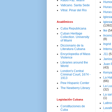
Radio Paz. Miami
Humo
Vaticano. Santa Sede
Hurac
Vitral. Pinar del Rio
Hurac
Iglesi
Académicos
Iglesi
(1392
Cuba Republicana
Ike
(5
Cuban Heritage
Incen
Collection. University
(8)
of Miami
Ingrid
Diccionario de la
Literatura Cubana
Intern
Encyclopedia of Mass
J11
(5
Violence
Janiss
Libraries around the
Juan P
World
(43)
London's Central
Kenya
Criminal Court, 1674 -
La Ha
1913
(66)
Pew Hispanic Center
La Lu
The Newberry Library
(32)
La san
(1)
Legislación Cubana
Latino
Constituciones de
Laval
Cuba