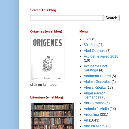
Search This Blog
Orígenes (en el blog)
Menu
15 N
(5)
50 años
(27)
Abel Quintero
(7)
Accidente aéreo 2018
(10)
Accidente Hotel
Saratoga
(4)
Adalberto Guerra
(5)
Alaima Gónzalez
(9)
click en la imagen
Aleisa Ribalta
(17)
Angel Padrón
Hernández
(5)
Literatura (en el blog)
Ani D Ramos
(5)
Antonio J. Aiello
(14)
Argentina
(331)
Art
(1643)
Arte en Miami
(3)