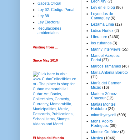
Leon XIV
(7)
Gaceta Oficial
Ley en el blog
(96)
Ley 62. Código Penal
Leyendas de
Ley 88
Camagüey
(6)
Ley Electoral
Lezama Lima
(12)
Regulaciones
Lidice Nuñez
(2)
ambientales
Literature
(2480)
los cubanos
(3)
Visiting from ...
Manny Interviews
(55)
Manuel Vázquez
Portal
(27)
Since May 2010
Marcos Tamames
(46)
Maria Antonia Borroto
(11)
María del Carmen
Muzio
(16)
Mariem Gómez
Chacour
(12)
Matías Montes
Huidobro
(24)
miamibymycell
(509)
Mons. Adolfo
Rodriguez
(39)
Montse Ordóñez
(3)
El Mapa del Mundo
Musica
(1046)