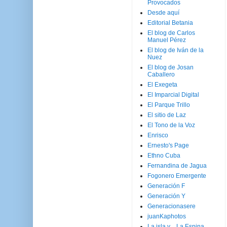
Provocados
Desde aquí
Editorial Betania
El blog de Carlos
Manuel Pérez
El blog de Iván de la
Nuez
El blog de Josan
Caballero
El Exegeta
El Imparcial Digital
El Parque Trillo
El sitio de Laz
El Tono de la Voz
Enrisco
Ernesto's Page
Ethno Cuba
Fernandina de Jagua
Fogonero Emergente
Generación F
Generación Y
Generacionasere
juanKaphotos
La isla y ...La Espina