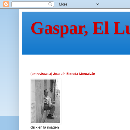
Gaspar, El L
(entrevistas a) Joaquín Estrada-Montalván
click en la imagen