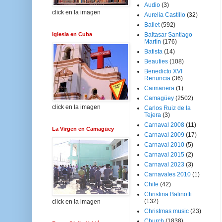
Audio
(3)
click en la imagen
Aurelia Castillo
(32)
Ballet
(592)
Iglesia en Cuba
Baltasar Santiago
Martín
(176)
Batista
(14)
Beauties
(108)
Benedicto XVI
Renuncia
(36)
Caimanera
(1)
Camagüey
(2502)
click en la imagen
Carlos Ruiz de la
Tejera
(3)
Carnaval 2008
(11)
La Virgen en Camagüey
Carnaval 2009
(17)
Carnaval 2010
(5)
Carnaval 2015
(2)
Carnaval 2023
(3)
Carnavales 2010
(1)
Chile
(42)
Christina Balinotti
(132)
click en la imagen
Christmas music
(23)
Church
(1838)