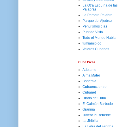
La Otra Esquina de las
Palabras
La Primera Palabra
Parque del Ajedrez
Penúltimos días
Punt de Vista
Todo el Mundo Habla
tumiamiblog
Valores Cubanos
Cuba Press
Adelante
Alma Mater
Bohemia
Cubaencuentro
Cubanet
Diario de Cuba
El Caimán Barbudo
Granma
Juventud Rebelde
La Jiribilla
La Letra del Escriba