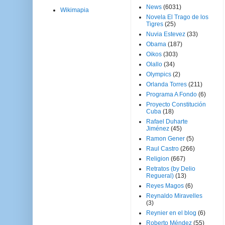
News
(6031)
Wikimapia
Novela El Trago de los
Tigres
(25)
Nuvia Estevez
(33)
Obama
(187)
Oikos
(303)
Olallo
(34)
Olympics
(2)
Orlanda Torres
(211)
Programa A Fondo
(6)
Proyecto Constitución
Cuba
(18)
Rafael Duharte
Jiménez
(45)
Ramon Gener
(5)
Raul Castro
(266)
Religion
(667)
Retratos (by Delio
Regueral)
(13)
Reyes Magos
(6)
Reynaldo Miravelles
(3)
Reynier en el blog
(6)
Roberto Méndez
(55)