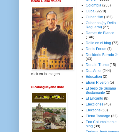
Beato Olallo Valdés
Colombia
(233)
Cuba
(9270)
Cuban film
(182)
Cubanos (by Delio
Regueral)
(27)
Damas de Blanco
(146)
Delio en el blog
(73)
Denis Fortun
(7)
Desiderio Borroto Jr.
(43)
Donald Trump
(15)
Dra. Amor
(244)
click en la imagen
Education
(2)
Efraín Riverón
(5)
el camagüeyano libre
El beso de Susana
Bustamante
(2)
El Encanto
(8)
Elecciones
(45)
Elections
(53)
Elena Tamargo
(22)
Ena Columbie en el
blog
(39)