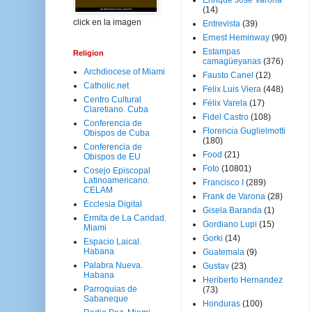
Enrique José Varona
(14)
click en la imagen
Entrevista
(39)
Ernest Heminway
(90)
Estampas
Religion
camagüeyanas
(376)
Archdiocese of Miami
Fausto Canel
(12)
Catholic.net
Felix Luis Viera
(448)
Centro Cultural
Félix Varela
(17)
Claretiano. Cuba
Fidel Castro
(108)
Conferencia de
Florencia Guglielmotti
Obispos de Cuba
(180)
Conferencia de
Food
(21)
Obispos de EU
Foto
(10801)
Cosejo Episcopal
Latinoamericano.
Francisco I
(289)
CELAM
Frank de Varona
(28)
Ecclesia Digital
Gisela Baranda
(1)
Ermita de La Caridad.
Gordiano Lupi
(15)
Miami
Gorki
(14)
Espacio Laical.
Habana
Guatemala
(9)
Palabra Nueva.
Gustav
(23)
Habana
Heriberto Hernandez
Parroquias de
(73)
Sabaneque
Honduras
(100)