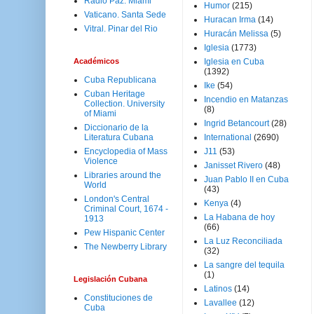
Radio Paz. Miami
Humor
(215)
Vaticano. Santa Sede
Huracan Irma
(14)
Vitral. Pinar del Rio
Huracán Melissa
(5)
Iglesia
(1773)
Académicos
Iglesia en Cuba
(1392)
Cuba Republicana
Ike
(54)
Cuban Heritage
Incendio en Matanzas
Collection. University
(8)
of Miami
Ingrid Betancourt
(28)
Diccionario de la
Literatura Cubana
International
(2690)
Encyclopedia of Mass
J11
(53)
Violence
Janisset Rivero
(48)
Libraries around the
Juan Pablo II en Cuba
World
(43)
London's Central
Kenya
(4)
Criminal Court, 1674 -
La Habana de hoy
1913
(66)
Pew Hispanic Center
La Luz Reconciliada
The Newberry Library
(32)
La sangre del tequila
(1)
Legislación Cubana
Latinos
(14)
Constituciones de
Lavallee
(12)
Cuba