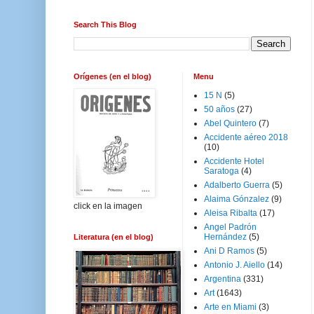
Search This Blog
Orígenes (en el blog)
Menu
15 N
(5)
50 años
(27)
Abel Quintero
(7)
Accidente aéreo 2018
(10)
Accidente Hotel
Saratoga
(4)
Adalberto Guerra
(5)
Alaima Gónzalez
(9)
click en la imagen
Aleisa Ribalta
(17)
Angel Padrón
Hernández
(5)
Literatura (en el blog)
Ani D Ramos
(5)
Antonio J. Aiello
(14)
Argentina
(331)
Art
(1643)
Arte en Miami
(3)