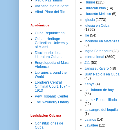
Radio Paz. Miami
Humor
(215)
Vaticano. Santa Sede
Huracan Irma
(14)
Vitral. Pinar del Rio
Huracán Melissa
(5)
Iglesia
(1773)
Académicos
Iglesia en Cuba
(1392)
Cuba Republicana
Ike
(54)
Cuban Heritage
Incendio en Matanzas
Collection. University
(8)
of Miami
Ingrid Betancourt
(28)
Diccionario de la
Literatura Cubana
International
(2690)
Encyclopedia of Mass
J11
(53)
Violence
Janisset Rivero
(48)
Libraries around the
Juan Pablo II en Cuba
World
(43)
London's Central
Kenya
(4)
Criminal Court, 1674 -
La Habana de hoy
1913
(66)
Pew Hispanic Center
La Luz Reconciliada
The Newberry Library
(32)
La sangre del tequila
(1)
Legislación Cubana
Latinos
(14)
Constituciones de
Lavallee
(12)
Cuba