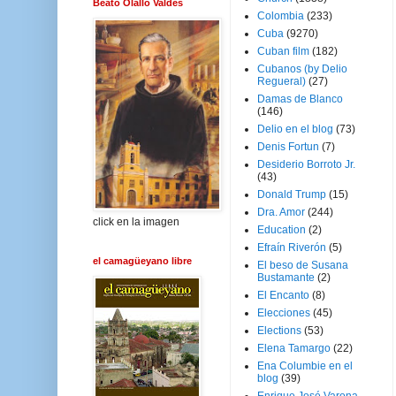
Beato Olallo Valdés
Colombia
(233)
Cuba
(9270)
Cuban film
(182)
Cubanos (by Delio
Regueral)
(27)
Damas de Blanco
(146)
Delio en el blog
(73)
Denis Fortun
(7)
Desiderio Borroto Jr.
(43)
Donald Trump
(15)
Dra. Amor
(244)
click en la imagen
Education
(2)
Efraín Riverón
(5)
el camagüeyano libre
El beso de Susana
Bustamante
(2)
El Encanto
(8)
Elecciones
(45)
Elections
(53)
Elena Tamargo
(22)
Ena Columbie en el
blog
(39)