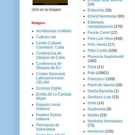
Enrique José Varona
(14)
click en la imagen
Entrevista
(39)
Ernest Heminway
(90)
Estampas
Religion
camagüeyanas
(376)
Archdiocese of Miami
Fausto Canel
(12)
Catholic.net
Felix Luis Viera
(448)
Centro Cultural
Félix Varela
(17)
Claretiano. Cuba
Fidel Castro
(108)
Conferencia de
Florencia Guglielmotti
Obispos de Cuba
(180)
Conferencia de
Food
(21)
Obispos de EU
Foto
(10801)
Cosejo Episcopal
Latinoamericano.
Francisco I
(289)
CELAM
Frank de Varona
(28)
Ecclesia Digital
Gisela Baranda
(1)
Ermita de La Caridad.
Gordiano Lupi
(15)
Miami
Gorki
(14)
Espacio Laical.
Habana
Guatemala
(9)
Palabra Nueva.
Gustav
(23)
Habana
Heriberto Hernandez
Parroquias de
(73)
Sabaneque
Honduras
(100)