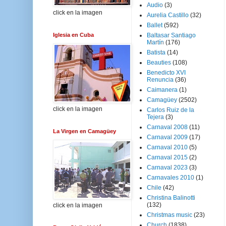
Audio
(3)
click en la imagen
Aurelia Castillo
(32)
Ballet
(592)
Iglesia en Cuba
Baltasar Santiago
Martín
(176)
Batista
(14)
Beauties
(108)
Benedicto XVI
Renuncia
(36)
Caimanera
(1)
Camagüey
(2502)
click en la imagen
Carlos Ruiz de la
Tejera
(3)
Carnaval 2008
(11)
La Virgen en Camagüey
Carnaval 2009
(17)
Carnaval 2010
(5)
Carnaval 2015
(2)
Carnaval 2023
(3)
Carnavales 2010
(1)
Chile
(42)
Christina Balinotti
(132)
click en la imagen
Christmas music
(23)
Church
(1838)