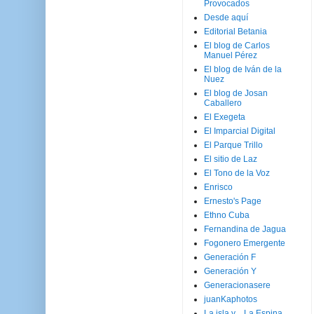
Provocados
Desde aquí
Editorial Betania
El blog de Carlos
Manuel Pérez
El blog de Iván de la
Nuez
El blog de Josan
Caballero
El Exegeta
El Imparcial Digital
El Parque Trillo
El sitio de Laz
El Tono de la Voz
Enrisco
Ernesto's Page
Ethno Cuba
Fernandina de Jagua
Fogonero Emergente
Generación F
Generación Y
Generacionasere
juanKaphotos
La isla y ...La Espina