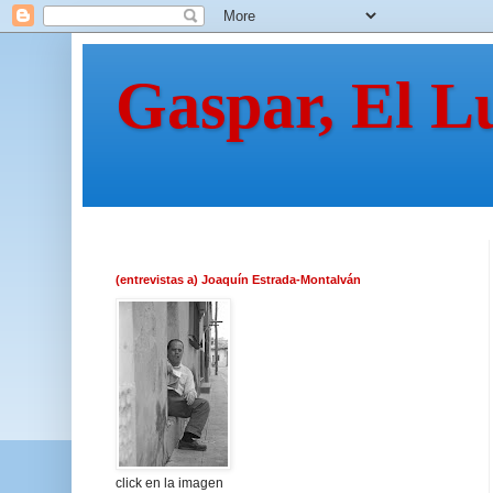
Gaspar, El L
(entrevistas a) Joaquín Estrada-Montalván
click en la imagen