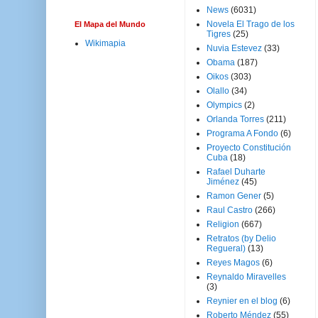
News
(6031)
Novela El Trago de los
El Mapa del Mundo
Tigres
(25)
Wikimapia
Nuvia Estevez
(33)
Obama
(187)
Oikos
(303)
Olallo
(34)
Olympics
(2)
Orlanda Torres
(211)
Programa A Fondo
(6)
Proyecto Constitución
Cuba
(18)
Rafael Duharte
Jiménez
(45)
Ramon Gener
(5)
Raul Castro
(266)
Religion
(667)
Retratos (by Delio
Regueral)
(13)
Reyes Magos
(6)
Reynaldo Miravelles
(3)
Reynier en el blog
(6)
Roberto Méndez
(55)