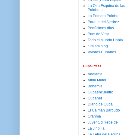
La Otra Esquina de las
Palabras
La Primera Palabra
Parque del Ajedrez
Penúltimos días
Punt de Vista
Todo el Mundo Habla
tumiamiblog
Valores Cubanos
Cuba Press
Adelante
Alma Mater
Bohemia
Cubaencuentro
Cubanet
Diario de Cuba
El Caimán Barbudo
Granma
Juventud Rebelde
La Jiribilla
La Letra del Escriba