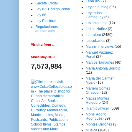
Leon XIV
(7)
Gaceta Oficial
Ley en el blog
(96)
Ley 62. Código Penal
Leyendas de
Ley 88
Camagüey
(6)
Ley Electoral
Lezama Lima
(12)
Regulaciones
Lidice Nuñez
(2)
ambientales
Literature
(2480)
los cubanos
(3)
Visiting from ...
Manny Interviews
(55)
Manuel Vázquez
Portal
(27)
Since May 2010
Marcos Tamames
(46)
7,573,984
Maria Antonia Borroto
(11)
María del Carmen
Muzio
(16)
Mariem Gómez
Chacour
(12)
Matías Montes
Huidobro
(24)
miamibymycell
(509)
Mons. Adolfo
Rodriguez
(39)
Montse Ordóñez
(3)
Musica
(1046)