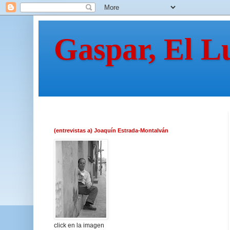
Gaspar, El L
(entrevistas a) Joaquín Estrada-Montalván
click en la imagen