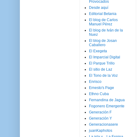
Provocados
Desde aquí
Editorial Betania
El blog de Carlos
Manuel Pérez
El blog de Iván de la
Nuez
El blog de Josan
Caballero
El Exegeta
El Imparcial Digital
El Parque Trillo
El sitio de Laz
El Tono de la Voz
Enrisco
Ernesto's Page
Ethno Cuba
Fernandina de Jagua
Fogonero Emergente
Generación F
Generación Y
Generacionasere
juanKaphotos
La isla y ...La Espina