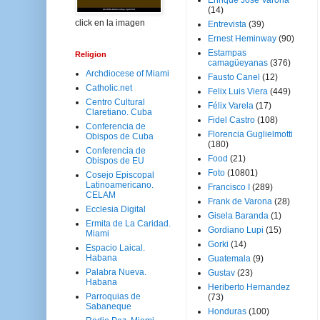
Enrique José Varona
(14)
click en la imagen
Entrevista
(39)
Ernest Heminway
(90)
Estampas
Religion
camagüeyanas
(376)
Archdiocese of Miami
Fausto Canel
(12)
Catholic.net
Felix Luis Viera
(449)
Centro Cultural
Félix Varela
(17)
Claretiano. Cuba
Fidel Castro
(108)
Conferencia de
Florencia Guglielmotti
Obispos de Cuba
(180)
Conferencia de
Food
(21)
Obispos de EU
Foto
(10801)
Cosejo Episcopal
Latinoamericano.
Francisco I
(289)
CELAM
Frank de Varona
(28)
Ecclesia Digital
Gisela Baranda
(1)
Ermita de La Caridad.
Gordiano Lupi
(15)
Miami
Gorki
(14)
Espacio Laical.
Habana
Guatemala
(9)
Palabra Nueva.
Gustav
(23)
Habana
Heriberto Hernandez
Parroquias de
(73)
Sabaneque
Honduras
(100)