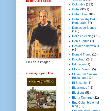
Beato Olallo Valdés
Colombia
(233)
Cuba
(9271)
Cuban film
(182)
Cubanos (by Delio
Regueral)
(27)
Damas de Blanco
(146)
Delio en el blog
(73)
Denis Fortun
(7)
Desiderio Borroto Jr.
(43)
Donald Trump
(15)
Dra. Amor
(243)
click en la imagen
Education
(2)
Efraín Riverón
(5)
el camagüeyano libre
El beso de Susana
Bustamante
(2)
El Encanto
(8)
Elecciones
(45)
Elections
(53)
Elena Tamargo
(22)
Ena Columbie en el
blog
(39)