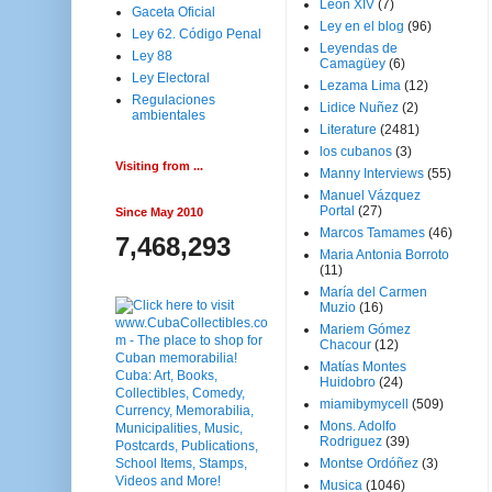
Leon XIV
(7)
Gaceta Oficial
Ley en el blog
(96)
Ley 62. Código Penal
Leyendas de
Ley 88
Camagüey
(6)
Ley Electoral
Lezama Lima
(12)
Regulaciones
Lidice Nuñez
(2)
ambientales
Literature
(2481)
los cubanos
(3)
Visiting from ...
Manny Interviews
(55)
Manuel Vázquez
Portal
(27)
Since May 2010
Marcos Tamames
(46)
7,468,293
Maria Antonia Borroto
(11)
María del Carmen
Muzio
(16)
Mariem Gómez
Chacour
(12)
Matías Montes
Huidobro
(24)
miamibymycell
(509)
Mons. Adolfo
Rodriguez
(39)
Montse Ordóñez
(3)
Musica
(1046)