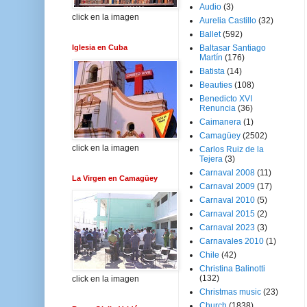
Audio
(3)
click en la imagen
Aurelia Castillo
(32)
Ballet
(592)
Iglesia en Cuba
Baltasar Santiago
Martín
(176)
Batista
(14)
Beauties
(108)
Benedicto XVI
Renuncia
(36)
Caimanera
(1)
Camagüey
(2502)
click en la imagen
Carlos Ruiz de la
Tejera
(3)
Carnaval 2008
(11)
La Virgen en Camagüey
Carnaval 2009
(17)
Carnaval 2010
(5)
Carnaval 2015
(2)
Carnaval 2023
(3)
Carnavales 2010
(1)
Chile
(42)
Christina Balinotti
(132)
click en la imagen
Christmas music
(23)
Church
(1838)