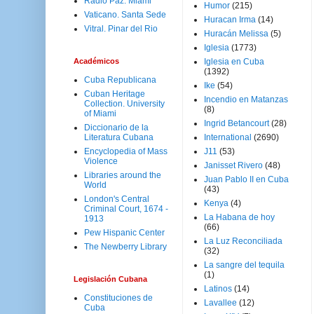
Radio Paz. Miami
Humor
(215)
Vaticano. Santa Sede
Huracan Irma
(14)
Vitral. Pinar del Rio
Huracán Melissa
(5)
Iglesia
(1773)
Académicos
Iglesia en Cuba
(1392)
Cuba Republicana
Ike
(54)
Cuban Heritage
Incendio en Matanzas
Collection. University
(8)
of Miami
Ingrid Betancourt
(28)
Diccionario de la
Literatura Cubana
International
(2690)
Encyclopedia of Mass
J11
(53)
Violence
Janisset Rivero
(48)
Libraries around the
Juan Pablo II en Cuba
World
(43)
London's Central
Kenya
(4)
Criminal Court, 1674 -
La Habana de hoy
1913
(66)
Pew Hispanic Center
La Luz Reconciliada
The Newberry Library
(32)
La sangre del tequila
(1)
Legislación Cubana
Latinos
(14)
Constituciones de
Lavallee
(12)
Cuba