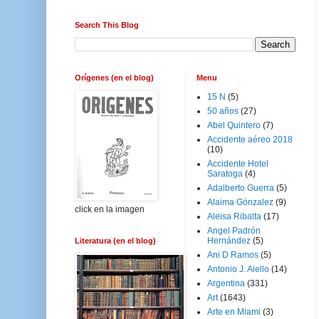
Search This Blog
Orígenes (en el blog)
Menu
15 N
(5)
50 años
(27)
Abel Quintero
(7)
Accidente aéreo 2018
(10)
Accidente Hotel
Saratoga
(4)
Adalberto Guerra
(5)
Alaima Gónzalez
(9)
click en la imagen
Aleisa Ribalta
(17)
Angel Padrón
Hernández
(5)
Literatura (en el blog)
Ani D Ramos
(5)
Antonio J. Aiello
(14)
Argentina
(331)
Art
(1643)
Arte en Miami
(3)