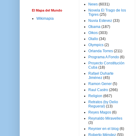
News
(6031)
Novela El Trago de los
El Mapa del Mundo
Tigres
(25)
Wikimapia
Nuvia Estevez
(33)
Obama
(187)
Oikos
(303)
Olallo
(34)
Olympics
(2)
Orlanda Torres
(211)
Programa A Fondo
(6)
Proyecto Constitución
Cuba
(18)
Rafael Duharte
Jiménez
(45)
Ramon Gener
(5)
Raul Castro
(266)
Religion
(667)
Retratos (by Delio
Regueral)
(13)
Reyes Magos
(6)
Reynaldo Miravelles
(3)
Reynier en el blog
(6)
Roberto Méndez
(55)