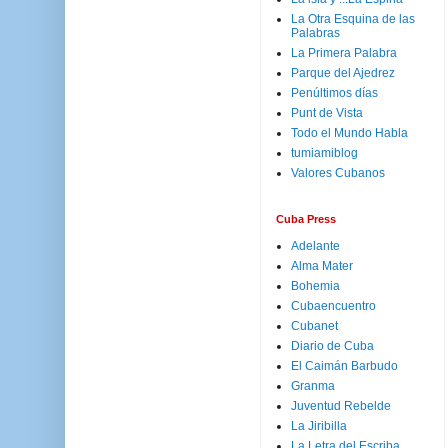
La Otra Esquina de las
Palabras
La Primera Palabra
Parque del Ajedrez
Penúltimos días
Punt de Vista
Todo el Mundo Habla
tumiamiblog
Valores Cubanos
Cuba Press
Adelante
Alma Mater
Bohemia
Cubaencuentro
Cubanet
Diario de Cuba
El Caimán Barbudo
Granma
Juventud Rebelde
La Jiribilla
La Letra del Escriba