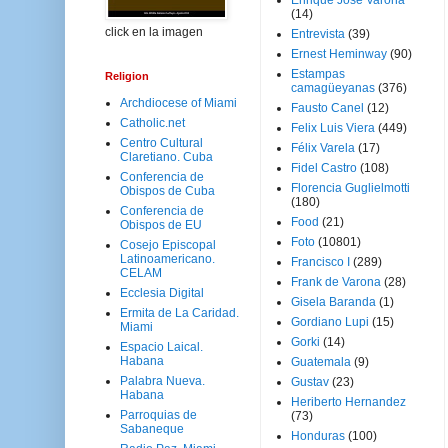
Enrique José Varona
(14)
click en la imagen
Entrevista
(39)
Ernest Heminway
(90)
Estampas
Religion
camagüeyanas
(376)
Archdiocese of Miami
Fausto Canel
(12)
Catholic.net
Felix Luis Viera
(449)
Centro Cultural
Félix Varela
(17)
Claretiano. Cuba
Fidel Castro
(108)
Conferencia de
Florencia Guglielmotti
Obispos de Cuba
(180)
Conferencia de
Food
(21)
Obispos de EU
Foto
(10801)
Cosejo Episcopal
Latinoamericano.
Francisco I
(289)
CELAM
Frank de Varona
(28)
Ecclesia Digital
Gisela Baranda
(1)
Ermita de La Caridad.
Gordiano Lupi
(15)
Miami
Gorki
(14)
Espacio Laical.
Habana
Guatemala
(9)
Palabra Nueva.
Gustav
(23)
Habana
Heriberto Hernandez
Parroquias de
(73)
Sabaneque
Honduras
(100)