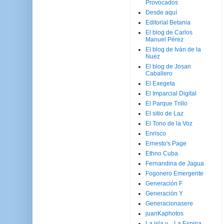
Provocados
Desde aquí
Editorial Betania
El blog de Carlos
Manuel Pérez
El blog de Iván de la
Nuez
El blog de Josan
Caballero
El Exegeta
El Imparcial Digital
El Parque Trillo
El sitio de Laz
El Tono de la Voz
Enrisco
Ernesto's Page
Ethno Cuba
Fernandina de Jagua
Fogonero Emergente
Generación F
Generación Y
Generacionasere
juanKaphotos
La isla y ...La Espina