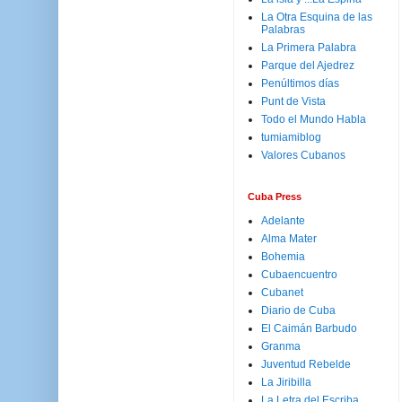
La Otra Esquina de las
Palabras
La Primera Palabra
Parque del Ajedrez
Penúltimos días
Punt de Vista
Todo el Mundo Habla
tumiamiblog
Valores Cubanos
Cuba Press
Adelante
Alma Mater
Bohemia
Cubaencuentro
Cubanet
Diario de Cuba
El Caimán Barbudo
Granma
Juventud Rebelde
La Jiribilla
La Letra del Escriba