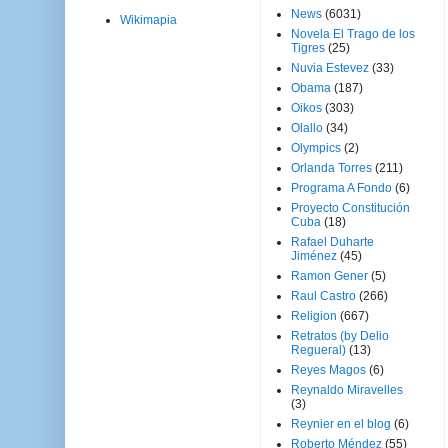
News
(6031)
Wikimapia
Novela El Trago de los
Tigres
(25)
Nuvia Estevez
(33)
Obama
(187)
Oikos
(303)
Olallo
(34)
Olympics
(2)
Orlanda Torres
(211)
Programa A Fondo
(6)
Proyecto Constitución
Cuba
(18)
Rafael Duharte
Jiménez
(45)
Ramon Gener
(5)
Raul Castro
(266)
Religion
(667)
Retratos (by Delio
Regueral)
(13)
Reyes Magos
(6)
Reynaldo Miravelles
(3)
Reynier en el blog
(6)
Roberto Méndez
(55)