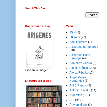
Search This Blog
Orígenes (en el blog)
Menu
15 N
(5)
50 años
(27)
Abel Quintero
(7)
Accidente aéreo 2018
(10)
Accidente Hotel
Saratoga
(4)
Adalberto Guerra
(5)
Alaima Gónzalez
(9)
click en la imagen
Aleisa Ribalta
(17)
Angel Padrón
Hernández
(5)
Literatura (en el blog)
Ani D Ramos
(5)
Antonio J. Aiello
(14)
Argentina
(331)
Art
(1643)
Arte en Miami
(3)