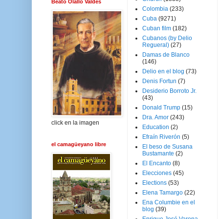
Beato Olallo Valdés
Colombia
(233)
Cuba
(9271)
Cuban film
(182)
Cubanos (by Delio
Regueral)
(27)
Damas de Blanco
(146)
Delio en el blog
(73)
Denis Fortun
(7)
Desiderio Borroto Jr.
(43)
Donald Trump
(15)
Dra. Amor
(243)
click en la imagen
Education
(2)
Efraín Riverón
(5)
el camagüeyano libre
El beso de Susana
Bustamante
(2)
El Encanto
(8)
Elecciones
(45)
Elections
(53)
Elena Tamargo
(22)
Ena Columbie en el
blog
(39)