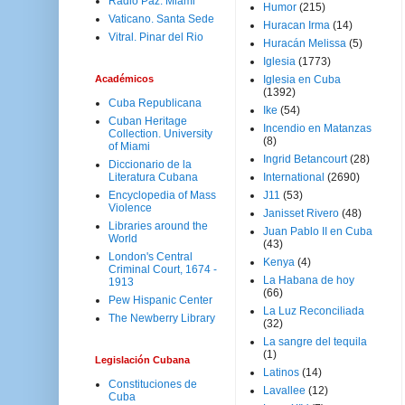
Radio Paz. Miami
Humor
(215)
Vaticano. Santa Sede
Huracan Irma
(14)
Vitral. Pinar del Rio
Huracán Melissa
(5)
Iglesia
(1773)
Académicos
Iglesia en Cuba
(1392)
Cuba Republicana
Ike
(54)
Cuban Heritage
Incendio en Matanzas
Collection. University
(8)
of Miami
Ingrid Betancourt
(28)
Diccionario de la
Literatura Cubana
International
(2690)
Encyclopedia of Mass
J11
(53)
Violence
Janisset Rivero
(48)
Libraries around the
Juan Pablo II en Cuba
World
(43)
London's Central
Kenya
(4)
Criminal Court, 1674 -
La Habana de hoy
1913
(66)
Pew Hispanic Center
La Luz Reconciliada
The Newberry Library
(32)
La sangre del tequila
(1)
Legislación Cubana
Latinos
(14)
Constituciones de
Lavallee
(12)
Cuba