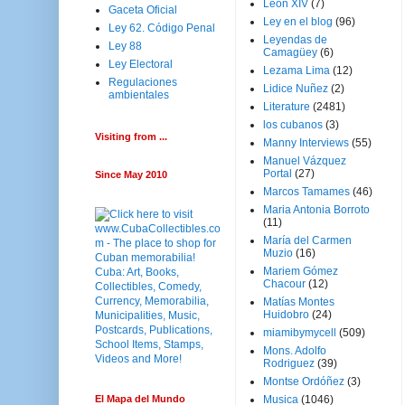
Leon XIV
(7)
Gaceta Oficial
Ley en el blog
(96)
Ley 62. Código Penal
Leyendas de
Ley 88
Camagüey
(6)
Ley Electoral
Lezama Lima
(12)
Regulaciones
Lidice Nuñez
(2)
ambientales
Literature
(2481)
los cubanos
(3)
Visiting from ...
Manny Interviews
(55)
Manuel Vázquez
Portal
(27)
Since May 2010
Marcos Tamames
(46)
Maria Antonia Borroto
(11)
María del Carmen
Muzio
(16)
Mariem Gómez
Chacour
(12)
Matías Montes
Huidobro
(24)
miamibymycell
(509)
Mons. Adolfo
Rodriguez
(39)
Montse Ordóñez
(3)
El Mapa del Mundo
Musica
(1046)