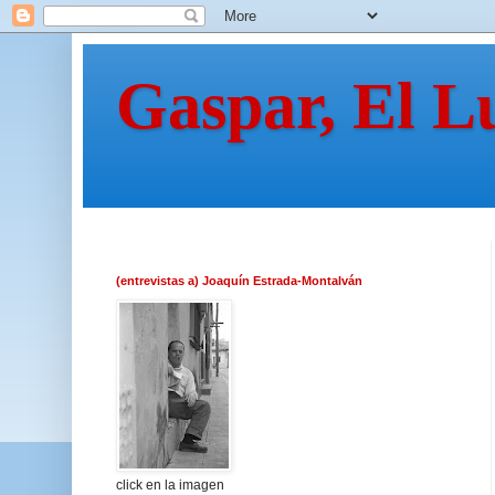
Gaspar, El L
(entrevistas a) Joaquín Estrada-Montalván
click en la imagen