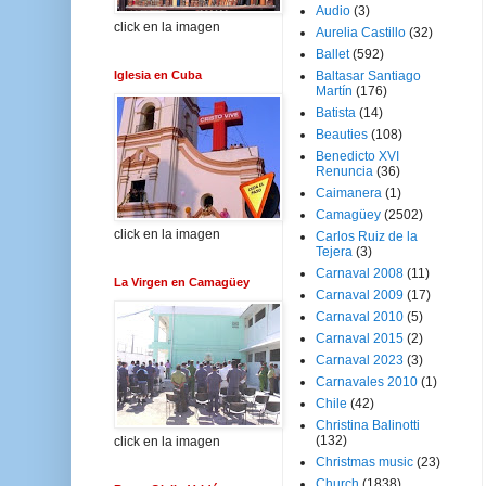
Audio
(3)
click en la imagen
Aurelia Castillo
(32)
Ballet
(592)
Iglesia en Cuba
Baltasar Santiago
Martín
(176)
Batista
(14)
Beauties
(108)
Benedicto XVI
Renuncia
(36)
Caimanera
(1)
Camagüey
(2502)
click en la imagen
Carlos Ruiz de la
Tejera
(3)
Carnaval 2008
(11)
La Virgen en Camagüey
Carnaval 2009
(17)
Carnaval 2010
(5)
Carnaval 2015
(2)
Carnaval 2023
(3)
Carnavales 2010
(1)
Chile
(42)
Christina Balinotti
(132)
click en la imagen
Christmas music
(23)
Church
(1838)