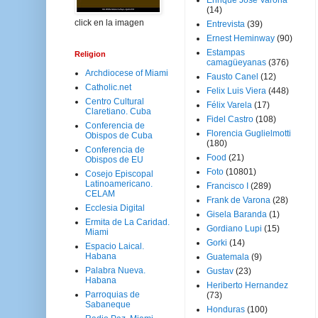
Enrique José Varona
(14)
click en la imagen
Entrevista
(39)
Ernest Heminway
(90)
Estampas
Religion
camagüeyanas
(376)
Archdiocese of Miami
Fausto Canel
(12)
Catholic.net
Felix Luis Viera
(448)
Centro Cultural
Félix Varela
(17)
Claretiano. Cuba
Fidel Castro
(108)
Conferencia de
Florencia Guglielmotti
Obispos de Cuba
(180)
Conferencia de
Food
(21)
Obispos de EU
Foto
(10801)
Cosejo Episcopal
Latinoamericano.
Francisco I
(289)
CELAM
Frank de Varona
(28)
Ecclesia Digital
Gisela Baranda
(1)
Ermita de La Caridad.
Gordiano Lupi
(15)
Miami
Gorki
(14)
Espacio Laical.
Habana
Guatemala
(9)
Palabra Nueva.
Gustav
(23)
Habana
Heriberto Hernandez
Parroquias de
(73)
Sabaneque
Honduras
(100)