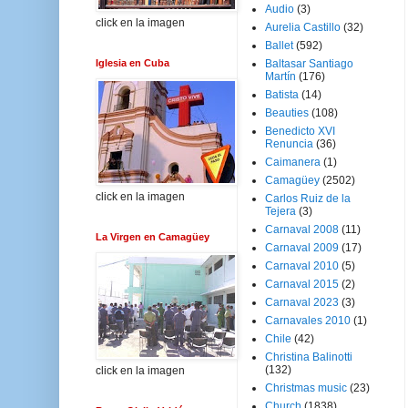
Audio
(3)
click en la imagen
Aurelia Castillo
(32)
Ballet
(592)
Iglesia en Cuba
Baltasar Santiago
Martín
(176)
Batista
(14)
Beauties
(108)
Benedicto XVI
Renuncia
(36)
Caimanera
(1)
Camagüey
(2502)
click en la imagen
Carlos Ruiz de la
Tejera
(3)
Carnaval 2008
(11)
La Virgen en Camagüey
Carnaval 2009
(17)
Carnaval 2010
(5)
Carnaval 2015
(2)
Carnaval 2023
(3)
Carnavales 2010
(1)
Chile
(42)
Christina Balinotti
(132)
click en la imagen
Christmas music
(23)
Church
(1838)