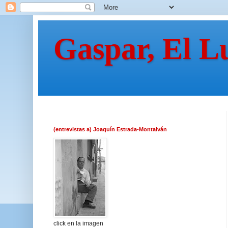
Gaspar, El L
(entrevistas a) Joaquín Estrada-Montalván
click en la imagen