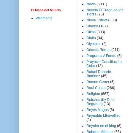
News
(6031)
Novela El Trago de los
El Mapa del Mundo
Tigres
(25)
Wikimapia
Nuvia Estevez
(33)
Obama
(187)
Oikos
(303)
Olallo
(34)
Olympics
(2)
Orlanda Torres
(211)
Programa A Fondo
(6)
Proyecto Constitución
Cuba
(18)
Rafael Duharte
Jiménez
(45)
Ramon Gener
(5)
Raul Castro
(266)
Religion
(667)
Retratos (by Delio
Regueral)
(13)
Reyes Magos
(6)
Reynaldo Miravelles
(3)
Reynier en el blog
(6)
Roberto Méndez
(55)