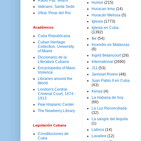
Radio Paz. Miami
Humor
(215)
Vaticano. Santa Sede
Huracan Irma
(14)
Vitral. Pinar del Rio
Huracán Melissa
(5)
Iglesia
(1773)
Académicos
Iglesia en Cuba
(1392)
Cuba Republicana
Ike
(54)
Cuban Heritage
Incendio en Matanzas
Collection. University
(8)
of Miami
Ingrid Betancourt
(28)
Diccionario de la
Literatura Cubana
International
(2690)
Encyclopedia of Mass
J11
(53)
Violence
Janisset Rivero
(48)
Libraries around the
Juan Pablo II en Cuba
World
(43)
London's Central
Kenya
(4)
Criminal Court, 1674 -
La Habana de hoy
1913
(66)
Pew Hispanic Center
La Luz Reconciliada
The Newberry Library
(32)
La sangre del tequila
(1)
Legislación Cubana
Latinos
(14)
Constituciones de
Lavallee
(12)
Cuba