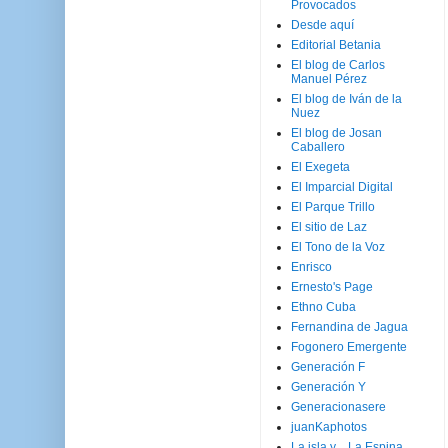
Provocados
Desde aquí
Editorial Betania
El blog de Carlos
Manuel Pérez
El blog de Iván de la
Nuez
El blog de Josan
Caballero
El Exegeta
El Imparcial Digital
El Parque Trillo
El sitio de Laz
El Tono de la Voz
Enrisco
Ernesto's Page
Ethno Cuba
Fernandina de Jagua
Fogonero Emergente
Generación F
Generación Y
Generacionasere
juanKaphotos
La isla y ...La Espina