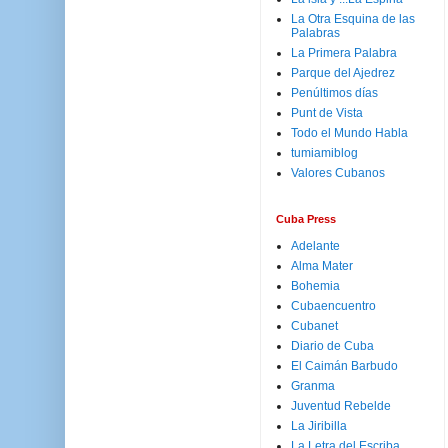
La Otra Esquina de las
Palabras
La Primera Palabra
Parque del Ajedrez
Penúltimos días
Punt de Vista
Todo el Mundo Habla
tumiamiblog
Valores Cubanos
Cuba Press
Adelante
Alma Mater
Bohemia
Cubaencuentro
Cubanet
Diario de Cuba
El Caimán Barbudo
Granma
Juventud Rebelde
La Jiribilla
La Letra del Escriba