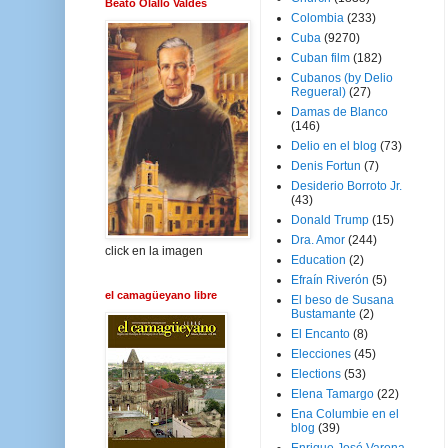
Beato Olallo Valdés
Colombia
(233)
Cuba
(9270)
Cuban film
(182)
Cubanos (by Delio
Regueral)
(27)
Damas de Blanco
(146)
Delio en el blog
(73)
Denis Fortun
(7)
Desiderio Borroto Jr.
(43)
Donald Trump
(15)
Dra. Amor
(244)
click en la imagen
Education
(2)
Efraín Riverón
(5)
el camagüeyano libre
El beso de Susana
Bustamante
(2)
El Encanto
(8)
Elecciones
(45)
Elections
(53)
Elena Tamargo
(22)
Ena Columbie en el
blog
(39)