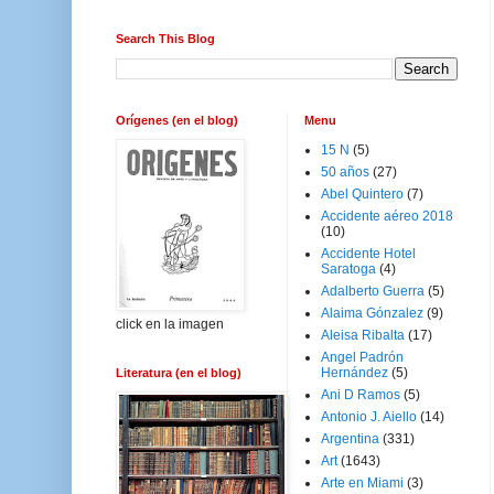
Search This Blog
Orígenes (en el blog)
Menu
15 N
(5)
50 años
(27)
Abel Quintero
(7)
Accidente aéreo 2018
(10)
Accidente Hotel
Saratoga
(4)
Adalberto Guerra
(5)
Alaima Gónzalez
(9)
click en la imagen
Aleisa Ribalta
(17)
Angel Padrón
Hernández
(5)
Literatura (en el blog)
Ani D Ramos
(5)
Antonio J. Aiello
(14)
Argentina
(331)
Art
(1643)
Arte en Miami
(3)