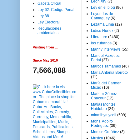
Leon XIV
(7)
Gaceta Oficial
Ley en el blog
(96)
Ley 62. Código Penal
Leyendas de
Ley 88
Camagüey
(6)
Ley Electoral
Lezama Lima
(12)
Regulaciones
Lidice Nuñez
(2)
ambientales
Literature
(2480)
los cubanos
(3)
Visiting from ...
Manny Interviews
(55)
Manuel Vázquez
Portal
(27)
Since May 2010
Marcos Tamames
(46)
7,566,088
Maria Antonia Borroto
(11)
María del Carmen
Muzio
(16)
Mariem Gómez
Chacour
(12)
Matías Montes
Huidobro
(24)
miamibymycell
(509)
Mons. Adolfo
Rodriguez
(39)
Montse Ordóñez
(3)
Musica
(1046)