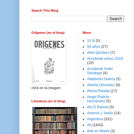
Search This Blog
Orígenes (en el blog)
Menu
15 N
(5)
50 años
(27)
Abel Quintero
(7)
Accidente aéreo 2018
(10)
Accidente Hotel
Saratoga
(4)
Adalberto Guerra
(5)
Alaima Gónzalez
(9)
click en la imagen
Aleisa Ribalta
(17)
Angel Padrón
Hernández
(5)
Literatura (en el blog)
Ani D Ramos
(5)
Antonio J. Aiello
(14)
Argentina
(331)
Art
(1643)
Arte en Miami
(3)