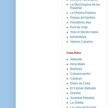
La Otra Esquina de las
Palabras
La Primera Palabra
Parque del Ajedrez
Penúltimos días
Punt de Vista
Todo el Mundo Habla
tumiamiblog
Valores Cubanos
Cuba Press
Adelante
Alma Mater
Bohemia
Cubaencuentro
Cubanet
Diario de Cuba
El Caimán Barbudo
Granma
Juventud Rebelde
La Jiribilla
La Letra del Escriba