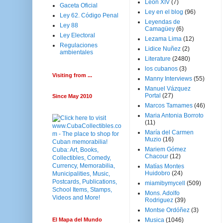
Leon XIV
(7)
Gaceta Oficial
Ley en el blog
(96)
Ley 62. Código Penal
Leyendas de
Ley 88
Camagüey
(6)
Ley Electoral
Lezama Lima
(12)
Regulaciones
Lidice Nuñez
(2)
ambientales
Literature
(2480)
los cubanos
(3)
Visiting from ...
Manny Interviews
(55)
Manuel Vázquez
Portal
(27)
Since May 2010
Marcos Tamames
(46)
Maria Antonia Borroto
(11)
María del Carmen
Muzio
(16)
Mariem Gómez
Chacour
(12)
Matías Montes
Huidobro
(24)
miamibymycell
(509)
Mons. Adolfo
Rodriguez
(39)
Montse Ordóñez
(3)
El Mapa del Mundo
Musica
(1046)