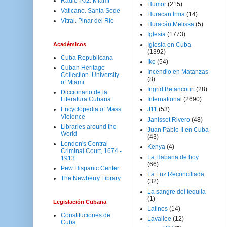
Radio Paz. Miami
Humor
(215)
Vaticano. Santa Sede
Huracan Irma
(14)
Vitral. Pinar del Rio
Huracán Melissa
(5)
Iglesia
(1773)
Académicos
Iglesia en Cuba
(1392)
Cuba Republicana
Ike
(54)
Cuban Heritage
Incendio en Matanzas
Collection. University
(8)
of Miami
Ingrid Betancourt
(28)
Diccionario de la
Literatura Cubana
International
(2690)
Encyclopedia of Mass
J11
(53)
Violence
Janisset Rivero
(48)
Libraries around the
Juan Pablo II en Cuba
World
(43)
London's Central
Kenya
(4)
Criminal Court, 1674 -
La Habana de hoy
1913
(66)
Pew Hispanic Center
La Luz Reconciliada
The Newberry Library
(32)
La sangre del tequila
(1)
Legislación Cubana
Latinos
(14)
Constituciones de
Lavallee
(12)
Cuba