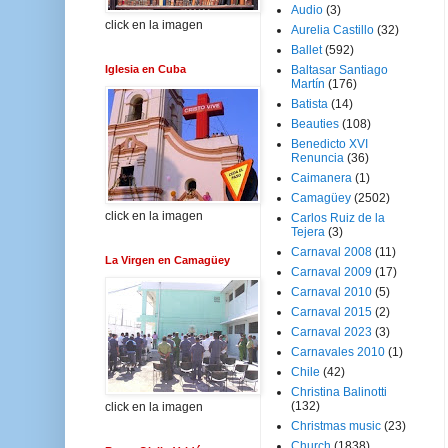
Audio
(3)
click en la imagen
Aurelia Castillo
(32)
Ballet
(592)
Iglesia en Cuba
Baltasar Santiago
Martín
(176)
Batista
(14)
Beauties
(108)
Benedicto XVI
Renuncia
(36)
Caimanera
(1)
Camagüey
(2502)
click en la imagen
Carlos Ruiz de la
Tejera
(3)
Carnaval 2008
(11)
La Virgen en Camagüey
Carnaval 2009
(17)
Carnaval 2010
(5)
Carnaval 2015
(2)
Carnaval 2023
(3)
Carnavales 2010
(1)
Chile
(42)
Christina Balinotti
(132)
click en la imagen
Christmas music
(23)
Church
(1838)