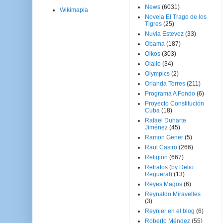
News
(6031)
Wikimapia
Novela El Trago de los
Tigres
(25)
Nuvia Estevez
(33)
Obama
(187)
Oikos
(303)
Olallo
(34)
Olympics
(2)
Orlanda Torres
(211)
Programa A Fondo
(6)
Proyecto Constitución
Cuba
(18)
Rafael Duharte
Jiménez
(45)
Ramon Gener
(5)
Raul Castro
(266)
Religion
(667)
Retratos (by Delio
Regueral)
(13)
Reyes Magos
(6)
Reynaldo Miravelles
(3)
Reynier en el blog
(6)
Roberto Méndez
(55)