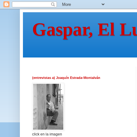
Gaspar, El L
(entrevistas a) Joaquín Estrada-Montalván
click en la imagen