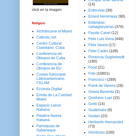
Enrique José Varona
(14)
click en la imagen
Entrevista
(39)
Ernest Heminway
(90)
Estampas
Religion
camagüeyanas
(376)
Archdiocese of Miami
Fausto Canel
(12)
Catholic.net
Felix Luis Viera
(448)
Centro Cultural
Félix Varela
(17)
Claretiano. Cuba
Fidel Castro
(108)
Conferencia de
Florencia Guglielmotti
Obispos de Cuba
(180)
Conferencia de
Food
(21)
Obispos de EU
Foto
(10801)
Cosejo Episcopal
Latinoamericano.
Francisco I
(289)
CELAM
Frank de Varona
(28)
Ecclesia Digital
Gisela Baranda
(1)
Ermita de La Caridad.
Gordiano Lupi
(15)
Miami
Gorki
(14)
Espacio Laical.
Habana
Guatemala
(9)
Palabra Nueva.
Gustav
(23)
Habana
Heriberto Hernandez
Parroquias de
(73)
Sabaneque
Honduras
(100)