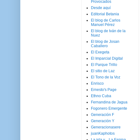
Provocados
Desde aquí
Editorial Betania
El blog de Carlos
Manuel Pérez
El blog de Iván de la
Nuez
El blog de Josan
Caballero
El Exegeta
El Imparcial Digital
El Parque Trillo
El sitio de Laz
El Tono de la Voz
Enrisco
Ernesto's Page
Ethno Cuba
Fernandina de Jagua
Fogonero Emergente
Generación F
Generación Y
Generacionasere
juanKaphotos
La isla y ...La Espina