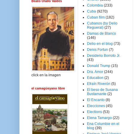
Beato Olallo Valdés
Colombia
(233)
Cuba
(9270)
Cuban film
(182)
Cubanos (by Delio
Regueral)
(27)
Damas de Blanco
(146)
Delio en el blog
(73)
Denis Fortun
(7)
Desiderio Borroto Jr.
(43)
Donald Trump
(15)
Dra. Amor
(244)
click en la imagen
Education
(2)
Efraín Riverón
(5)
el camagüeyano libre
El beso de Susana
Bustamante
(2)
El Encanto
(8)
Elecciones
(45)
Elections
(53)
Elena Tamargo
(22)
Ena Columbie en el
blog
(39)