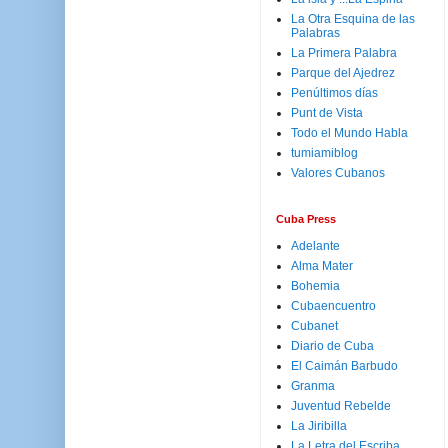
La Otra Esquina de las
Palabras
La Primera Palabra
Parque del Ajedrez
Penúltimos días
Punt de Vista
Todo el Mundo Habla
tumiamiblog
Valores Cubanos
Cuba Press
Adelante
Alma Mater
Bohemia
Cubaencuentro
Cubanet
Diario de Cuba
El Caimán Barbudo
Granma
Juventud Rebelde
La Jiribilla
La Letra del Escriba