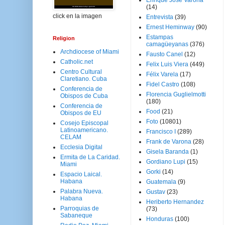
Enrique José Varona
(14)
click en la imagen
Entrevista
(39)
Ernest Heminway
(90)
Estampas
Religion
camagüeyanas
(376)
Archdiocese of Miami
Fausto Canel
(12)
Catholic.net
Felix Luis Viera
(449)
Centro Cultural
Félix Varela
(17)
Claretiano. Cuba
Fidel Castro
(108)
Conferencia de
Florencia Guglielmotti
Obispos de Cuba
(180)
Conferencia de
Food
(21)
Obispos de EU
Foto
(10801)
Cosejo Episcopal
Latinoamericano.
Francisco I
(289)
CELAM
Frank de Varona
(28)
Ecclesia Digital
Gisela Baranda
(1)
Ermita de La Caridad.
Gordiano Lupi
(15)
Miami
Gorki
(14)
Espacio Laical.
Habana
Guatemala
(9)
Palabra Nueva.
Gustav
(23)
Habana
Heriberto Hernandez
Parroquias de
(73)
Sabaneque
Honduras
(100)