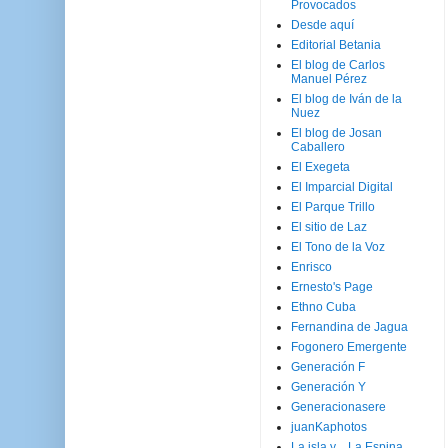
Provocados
Desde aquí
Editorial Betania
El blog de Carlos
Manuel Pérez
El blog de Iván de la
Nuez
El blog de Josan
Caballero
El Exegeta
El Imparcial Digital
El Parque Trillo
El sitio de Laz
El Tono de la Voz
Enrisco
Ernesto's Page
Ethno Cuba
Fernandina de Jagua
Fogonero Emergente
Generación F
Generación Y
Generacionasere
juanKaphotos
La isla y ...La Espina