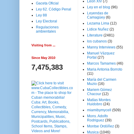
Leon XIV
(7)
Gaceta Oficial
Ley en el blog
(96)
Ley 62. Código Penal
Leyendas de
Ley 88
Camagüey
(6)
Ley Electoral
Lezama Lima
(12)
Regulaciones
Lidice Nuñez
(2)
ambientales
Literature
(2481)
los cubanos
(3)
Visiting from ...
Manny Interviews
(55)
Manuel Vázquez
Portal
(27)
Since May 2010
Marcos Tamames
(46)
7,475,383
Maria Antonia Borroto
(11)
María del Carmen
Muzio
(16)
Mariem Gómez
Chacour
(12)
Matías Montes
Huidobro
(24)
miamibymycell
(509)
Mons. Adolfo
Rodriguez
(39)
Montse Ordóñez
(3)
Musica
(1046)