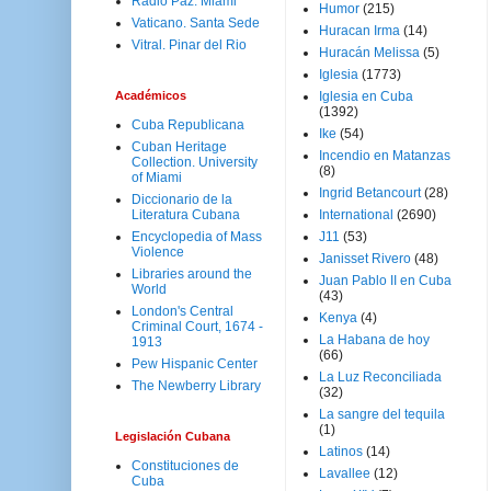
Radio Paz. Miami
Humor
(215)
Vaticano. Santa Sede
Huracan Irma
(14)
Vitral. Pinar del Rio
Huracán Melissa
(5)
Iglesia
(1773)
Académicos
Iglesia en Cuba
(1392)
Cuba Republicana
Ike
(54)
Cuban Heritage
Incendio en Matanzas
Collection. University
(8)
of Miami
Ingrid Betancourt
(28)
Diccionario de la
Literatura Cubana
International
(2690)
Encyclopedia of Mass
J11
(53)
Violence
Janisset Rivero
(48)
Libraries around the
Juan Pablo II en Cuba
World
(43)
London's Central
Kenya
(4)
Criminal Court, 1674 -
La Habana de hoy
1913
(66)
Pew Hispanic Center
La Luz Reconciliada
The Newberry Library
(32)
La sangre del tequila
(1)
Legislación Cubana
Latinos
(14)
Constituciones de
Lavallee
(12)
Cuba