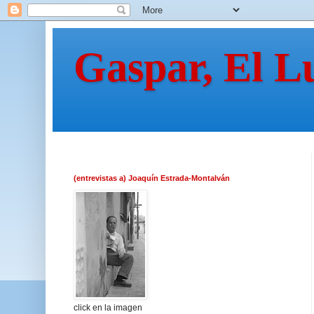
Gaspar, El L
(entrevistas a) Joaquín Estrada-Montalván
click en la imagen