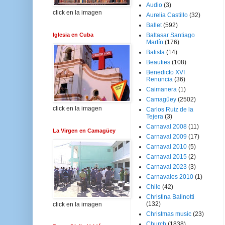
Audio
(3)
click en la imagen
Aurelia Castillo
(32)
Ballet
(592)
Iglesia en Cuba
Baltasar Santiago
Martín
(176)
Batista
(14)
Beauties
(108)
Benedicto XVI
Renuncia
(36)
Caimanera
(1)
Camagüey
(2502)
click en la imagen
Carlos Ruiz de la
Tejera
(3)
Carnaval 2008
(11)
La Virgen en Camagüey
Carnaval 2009
(17)
Carnaval 2010
(5)
Carnaval 2015
(2)
Carnaval 2023
(3)
Carnavales 2010
(1)
Chile
(42)
Christina Balinotti
(132)
click en la imagen
Christmas music
(23)
Church
(1838)