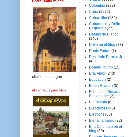
Beato Olallo Valdés
Colombia
(233)
Cuba
(9271)
Cuban film
(182)
Cubanos (by Delio
Regueral)
(27)
Damas de Blanco
(146)
Delio en el blog
(73)
Denis Fortun
(7)
Desiderio Borroto Jr.
(43)
Donald Trump
(15)
Dra. Amor
(243)
click en la imagen
Education
(2)
Efraín Riverón
(5)
el camagüeyano libre
El beso de Susana
Bustamante
(2)
El Encanto
(8)
Elecciones
(45)
Elections
(53)
Elena Tamargo
(22)
Ena Columbie en el
blog
(39)