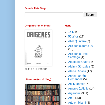
Search This Blog
Orígenes (en el blog)
Menu
15 N
(5)
50 años
(27)
Abel Quintero
(7)
Accidente aéreo 2018
(10)
Accidente Hotel
Saratoga
(4)
Adalberto Guerra
(5)
Alaima Gónzalez
(9)
click en la imagen
Aleisa Ribalta
(17)
Angel Padrón
Hernández
(5)
Literatura (en el blog)
Ani D Ramos
(5)
Antonio J. Aiello
(14)
Argentina
(331)
Art
(1643)
Arte en Miami
(3)