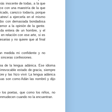
más inocente de todas, a la que
rce con una maestría de la que
dicado, carezco todavía, porque
reví a ejercerla en el mismo
cabo con demasiada bondadosa
emor a la opinión de la gente.
vida entera de un hombre, y el
en relación con ese arte, si es
esarias y no quiere que al final
an medida mi confidente y no
s sinceras confesiones.
a de la lengua adánica. Ese idioma
 irrevocable estado de gracia, siempre
e y las hizo vivir. La lengua adánica
cosas son como Adán las nombró y dijo
e los poetas, que como los niños, no
 enmudecen cuando no la encuentran.