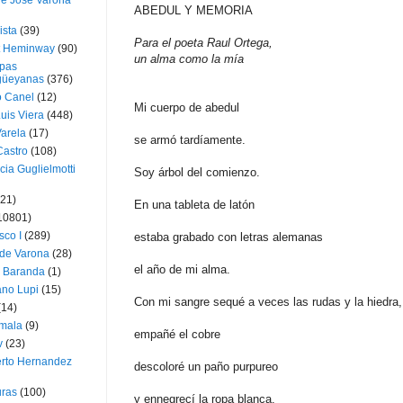
ue José Varona
ABEDUL Y MEMORIA
ista
(39)
Para el poeta Raul Ortega,
t Heminway
(90)
un alma como la mía
pas
üeyanas
(376)
o Canel
(12)
Mi cuerpo de abedul
Luis Viera
(448)
Varela
(17)
se armó tardíamente.
Castro
(108)
cia Guglielmotti
Soy árbol del comienzo.
(21)
En una tableta de latón
10801)
sco I
(289)
estaba grabado con letras alemanas
 de Varona
(28)
el año de mi alma.
a Baranda
(1)
ano Lupi
(15)
Con mi sangre sequé a veces las rudas y la hiedra,
(14)
mala
(9)
empañé el cobre
v
(23)
erto Hernandez
descoloré un paño purpureo
ras
(100)
y ennegrecí la ropa blanca,