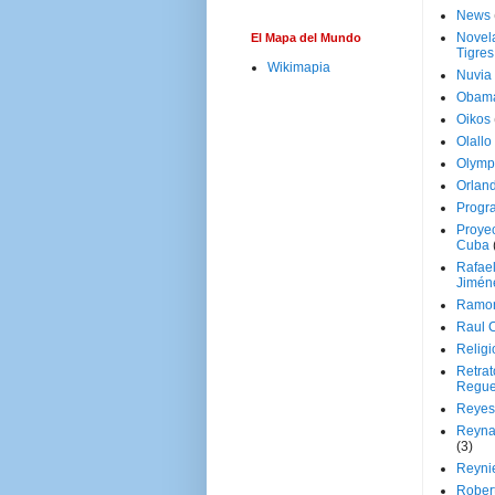
News
Novela
El Mapa del Mundo
Tigres
Wikimapia
Nuvia
Obam
Oikos
Olallo
Olymp
Orland
Progr
Proyec
Cuba
Rafae
Jimén
Ramon
Raul 
Religi
Retrat
Regue
Reyes
Reyna
(3)
Reynie
Rober