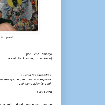
 El Lugareño
-------------
por Elena Tamargo
(para el blog Gaspar, El Lugareño)
Cuenta las almendras,
ue amargo fue y te mantuvo despierta,
cuéntame además a mí.
Paul Celán
l alemán, desde entonces trato de