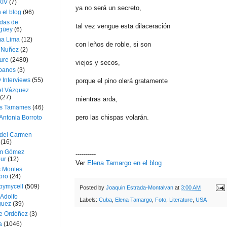
XIV
(7)
ya no será un secreto,
 el blog
(96)
das de
tal vez vengue esta dilaceración
güey
(6)
a Lima
(12)
con leños de roble, si son
e Nuñez
(2)
ture
(2480)
viejos y secos,
ubanos
(3)
 Interviews
(55)
porque el pino olerá gratamente
l Vázquez
(27)
mientras arda,
s Tamames
(46)
pero las chispas volarán.
Antonia Borroto
 del Carmen
(16)
m Gómez
----------
ur
(12)
Ver
Elena Tamargo en el blog
s Montes
bro
(24)
bymycell
(509)
Posted by
Joaquin Estrada-Montalvan
at
3:00 AM
Adolfo
Labels:
Cuba
,
Elena Tamargo
,
Foto
,
Literature
,
USA
guez
(39)
e Ordóñez
(3)
a
(1046)