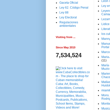
Leon 
Gaceta Oficial
Ley en
Ley 62. Código Penal
Leyen
Ley 88
Cama
Ley Electoral
Lezam
Regulaciones
Lidic
ambientales
Litera
los c
Visiting from ...
Manny
Manue
Portal
Since May 2010
Marco
7,534,524
Maria 
(11)
María
Muzio
Marie
Chaco
Matía
Huido
miami
Mons. 
Rodri
Monts
Music