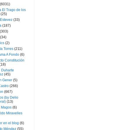
(6031)
 El Trago de los
(25)
 Estevez
(33)
a
(187)
(303)
(34)
ics
(2)
a Torres
(211)
ama A Fondo
(6)
to Constitución
(18)
l Duharte
ez
(45)
 Gener
(5)
Castro
(266)
on
(667)
os (by Delio
ral)
(13)
 Magos
(6)
ldo Miravelles
r en el blog
(6)
to Méndez
(55)