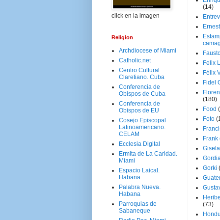
Enriq
(14)
click en la imagen
Entrev
Ernes
Estam
Religion
camag
Archdiocese of Miami
Faust
Catholic.net
Felix 
Centro Cultural
Félix 
Claretiano. Cuba
Fidel 
Conferencia de
Floren
Obispos de Cuba
(180)
Conferencia de
Food
Obispos de EU
Foto
(
Cosejo Episcopal
Latinoamericano.
Franci
CELAM
Frank
Ecclesia Digital
Gisel
Ermita de La Caridad.
Gordi
Miami
Gorki
Espacio Laical.
Habana
Guate
Palabra Nueva.
Gusta
Habana
Herib
Parroquias de
(73)
Sabaneque
Hondu