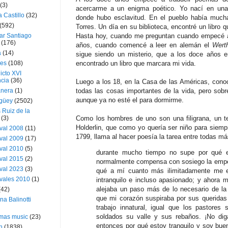
(3)
acercarme a un enigma poético. Yo nací en una 
a Castillo
(32)
donde hubo esclavitud. En el pueblo había much
(592)
Torres. Un día en su biblioteca, encontré un libro
ar Santiago
Hasta hoy, cuando me preguntan cuando empecé a 
(176)
años, cuando comencé a leer en alemán el
Wert
a
(14)
sigue siendo un misterio, que a los doce años 
ies
(108)
encontrado un libro que marcara mi vida.
icto XVI
cia
(36)
Luego a los 18, en la Casa de las Américas, con
nera
(1)
todas las cosas importantes de la vida, pero sobre
aunque ya no esté el para dormirme.
güey
(2502)
 Ruiz de la
(3)
Como los hombres de uno son una filigrana, un te
Holderlin, que como yo quería ser niño para siem
val 2008
(11)
1799, llama al hacer poesía la tarea entre todas má
val 2009
(17)
val 2010
(5)
durante mucho tiempo no supe por qué el 
val 2015
(2)
normalmente compensa con sosiego la empeñ
val 2023
(3)
qué a mí cuanto más ilimitadamente me 
vales 2010
(1)
intranquilo e incluso apasionado; y ahora
alejaba un paso más de lo necesario de la
(42)
que mi corazón suspiraba por sus querida
ina Balinotti
trabajo innatural, igual que los pastores
soldados su valle y sus rebaños. ¡No dig
tmas music
(23)
entonces por qué estoy tranquilo y soy bu
h
(1838)