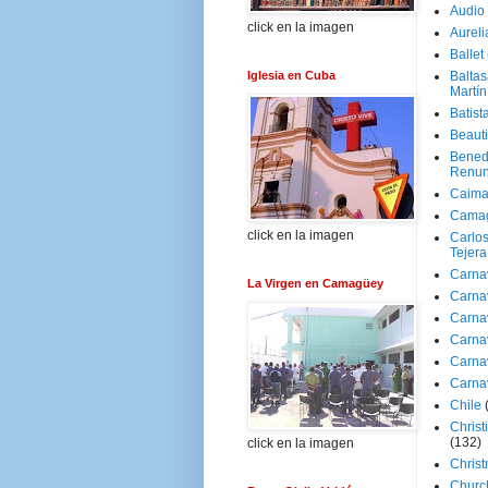
Audio
click en la imagen
Aureli
Ballet
Iglesia en Cuba
Baltas
Martín
Batist
Beaut
Bened
Renun
Caima
Cama
click en la imagen
Carlos
Tejera
Carna
La Virgen en Camagüey
Carna
Carna
Carna
Carna
Carna
Chile
Christ
(132)
click en la imagen
Chris
Churc