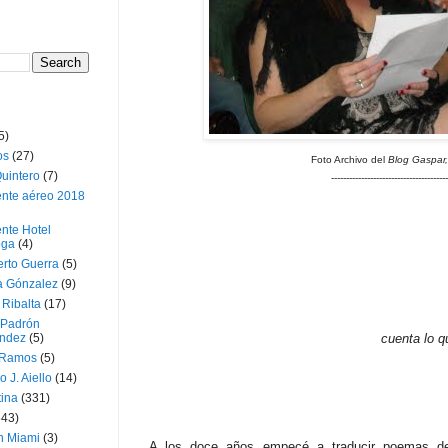
5)
os
(27)
Foto Archivo del
Blog Gaspar,
uintero
(7)
---------------------------------------
ente aéreo 2018
nte Hotel
oga
(4)
erto Guerra
(5)
a Gónzalez
(9)
 Ribalta
(17)
 Padrón
ndez
(5)
cuenta lo q
 Ramos
(5)
o J. Aiello
(14)
tina
(331)
643)
n Miami
(3)
A los doce años empecé a traducir poemas de