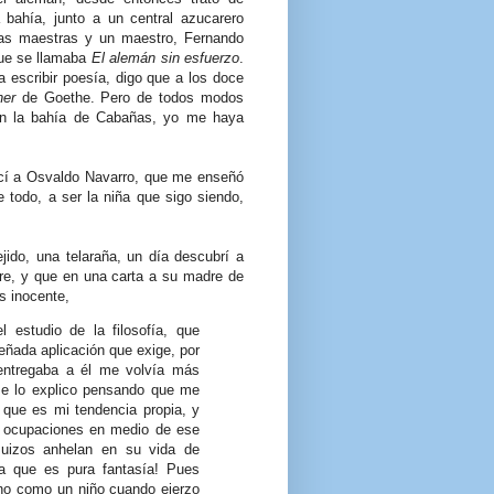
bahía, junto a un central azucarero
as maestras y un maestro, Fernando
 que se llamaba
El alemán sin esfuerzo
.
escribir poesía, digo que a los doce
her
de Goethe. Pero de todos modos
en la bahía de Cabañas, yo me haya
ocí a Osvaldo Navarro, que me enseñó
 todo, a ser la niña que sigo siendo,
jido, una telaraña, un día descubrí a
pre, y que en una carta a su madre de
s inocente,
estudio de la filosofía, que
ada aplicación que exige, por
entregaba a él me volvía más
 me lo explico pensando que me
 que es mi tendencia propia, y
s ocupaciones en medio de ese
 suizos anhelan en su vida de
a que es pura fantasía! Pues
eno como un niño cuando ejerzo