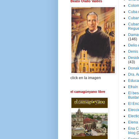
Beato Olallo Valdés
Colom
Cuba
Cuban
Cuban
Regue
Damas
(146)
Delio 
Denis 
Deside
(43)
Donal
Dra. 
click en la imagen
Educa
Efraín
el camagüeyano libre
El be
Busta
El En
Elecc
Electi
Elena
Ena C
blog
(