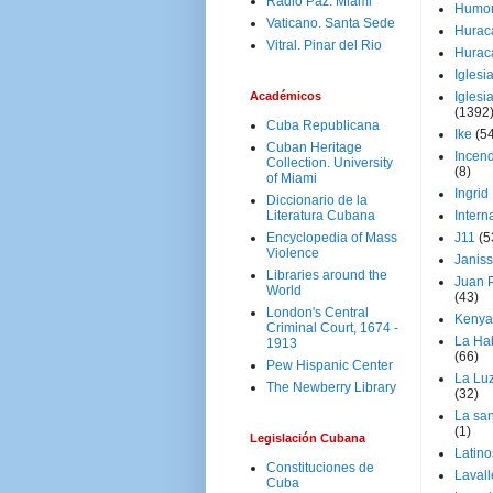
Radio Paz. Miami
Humo
Vaticano. Santa Sede
Hurac
Vitral. Pinar del Rio
Hurac
Iglesi
Académicos
Iglesi
(1392
Cuba Republicana
Ike
(5
Cuban Heritage
Incen
Collection. University
(8)
of Miami
Ingrid
Diccionario de la
Literatura Cubana
Intern
Encyclopedia of Mass
J11
(5
Violence
Janiss
Libraries around the
Juan P
World
(43)
London's Central
Kenya
Criminal Court, 1674 -
La Ha
1913
(66)
Pew Hispanic Center
La Lu
The Newberry Library
(32)
La san
(1)
Legislación Cubana
Latino
Constituciones de
Laval
Cuba