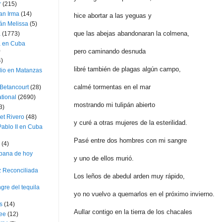
r
(215)
an Irma
(14)
hice abortar a las yeguas y
án Melissa
(5)
que las abejas abandonaran la colmena,
a
(1773)
a en Cuba
)
pero caminando desnuda
4)
libré también de plagas algún campo,
dio en Matanzas
calmé tormentas en el mar
 Betancourt
(28)
ational
(2690)
mostrando mi tulipán abierto
3)
et Rivero
(48)
y curé a otras mujeres de la esterilidad.
ablo II en Cuba
Pasé entre dos hombres con mi sangre
(4)
bana de hoy
y uno de ellos murió.
z Reconciliada
Los leños de abedul arden muy rápido,
gre del tequila
yo no vuelvo a quemarlos en el próximo invierno.
s
(14)
Aullar contigo en la tierra de los chacales
lee
(12)