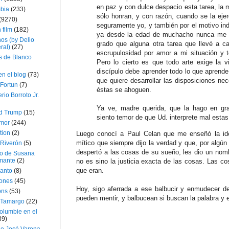
en paz y con dulce despacio esta tarea, la 
bia
(233)
sólo honran, y con razón, cuando se la eje
(9270)
seguramente yo, y también por el motivo in
 film
(182)
ya desde la edad de muchacho nunca me at
os (by Delio
grado que alguna otra tarea que llevé a 
ral)
(27)
escrupulosidad por amor a mi situación y t
 de Blanco
Pero lo cierto es que todo arte exige la 
discípulo debe aprender todo lo que aprende 
en el blog
(73)
que quiere desarrollar las disposiciones nec
Fortun
(7)
éstas se ahoguen.
rio Borroto Jr.
Ya ve, madre querida, que la hago en gr
d Trump
(15)
siento temor de que Ud. interprete mal esta
Amor
(244)
tion
(2)
Luego conocí a Paul Celan que me enseñó la ide
mítico que siempre dijo la verdad y que, por algún
 Riverón
(5)
despertó a las cosas de su sueño, les dio un nombr
so de Susana
mante
(2)
no es sino la justicia exacta de las cosas. Las 
que eran.
canto
(8)
iones
(45)
Hoy, sigo aferrada a ese balbucir y enmudecer d
ons
(53)
pueden mentir, y balbucean si buscan la palabra y
 Tamargo
(22)
olumbie en el
39)