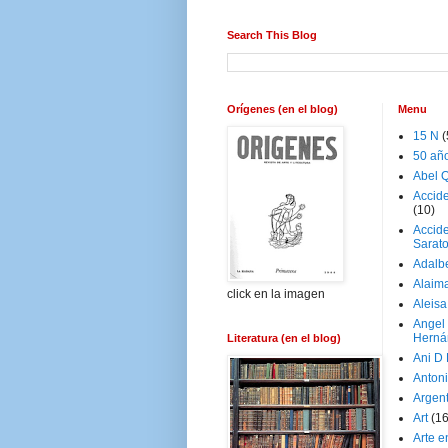
Search This Blog
Orígenes (en el blog)
Menu
15 N
(
50 añ
Abel Q
Accid
(10)
Accide
Sarat
Adalb
Alaim
click en la imagen
Aleisa
Angel
Herná
Literatura (en el blog)
Ani D
Antoni
Argen
Art
(1
Arte e