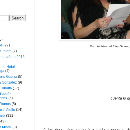
5)
os
(27)
Foto Archivo del
Blog Gaspar,
uintero
(7)
---------------------------------------
ente aéreo 2018
nte Hotel
oga
(4)
erto Guerra
(5)
a Gónzalez
(9)
 Ribalta
(17)
 Padrón
ndez
(5)
cuenta lo q
 Ramos
(5)
o J. Aiello
(14)
tina
(331)
643)
n Miami
(3)
A los doce años empecé a traducir poemas de