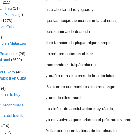
r
(215)
an Irma
(14)
hice abortar a las yeguas y
án Melissa
(5)
que las abejas abandonaran la colmena,
a
(1773)
a en Cuba
)
pero caminando desnuda
4)
libré también de plagas algún campo,
dio en Matanzas
calmé tormentas en el mar
 Betancourt
(28)
ational
(2690)
mostrando mi tulipán abierto
3)
et Rivero
(48)
y curé a otras mujeres de la esterilidad.
ablo II en Cuba
Pasé entre dos hombres con mi sangre
(4)
bana de hoy
y uno de ellos murió.
z Reconciliada
Los leños de abedul arden muy rápido,
gre del tequila
yo no vuelvo a quemarlos en el próximo invierno.
s
(14)
Aullar contigo en la tierra de los chacales
lee
(12)