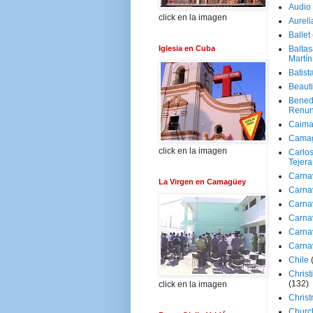
Audio
click en la imagen
Aureli
Ballet
Iglesia en Cuba
Baltas
Martín
Batist
Beaut
Bened
Renun
Caima
Cama
click en la imagen
Carlos
Tejera
Carna
La Virgen en Camagüey
Carna
Carna
Carna
Carna
Carna
Chile
Christ
(132)
click en la imagen
Chris
Churc