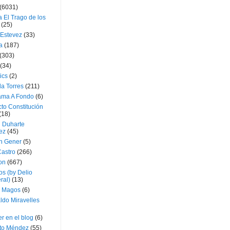
(6031)
 El Trago de los
(25)
 Estevez
(33)
a
(187)
(303)
(34)
ics
(2)
a Torres
(211)
ama A Fondo
(6)
to Constitución
(18)
l Duharte
ez
(45)
 Gener
(5)
Castro
(266)
on
(667)
os (by Delio
ral)
(13)
 Magos
(6)
ldo Miravelles
r en el blog
(6)
to Méndez
(55)