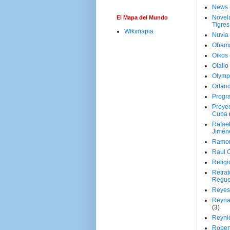
News
Novela
El Mapa del Mundo
Tigres
Wikimapia
Nuvia
Obam
Oikos
Olallo
Olymp
Orland
Progr
Proyec
Cuba
Rafae
Jimén
Ramon
Raul 
Religi
Retrat
Regue
Reyes
Reyna
(3)
Reynie
Rober