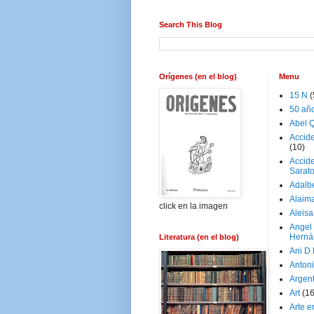
Search This Blog
Orígenes (en el blog)
Menu
15 N
(
50 añ
Abel Q
Accid
(10)
Accide
Sarat
Adalb
Alaim
click en la imagen
Aleisa
Angel
Herná
Literatura (en el blog)
Ani D
Antoni
Argen
Art
(1
Arte e