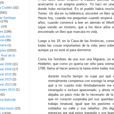
(3)
acercarme a un enigma poético. Yo nací en una 
a Castillo
(32)
donde hubo esclavitud. En el pueblo había much
(592)
Torres. Un día en su biblioteca, encontré un libro
ar Santiago
Hasta hoy, cuando me preguntan cuando empecé a 
(176)
años, cuando comencé a leer en alemán el
Wert
a
(14)
sigue siendo un misterio, que a los doce años 
ies
(108)
encontrado un libro que marcara mi vida.
icto XVI
cia
(36)
Luego a los 18, en la Casa de las Américas, con
nera
(1)
todas las cosas importantes de la vida, pero sobre
aunque ya no esté el para dormirme.
güey
(2502)
 Ruiz de la
(3)
Como los hombres de uno son una filigrana, un te
Holderlin, que como yo quería ser niño para siem
val 2008
(11)
1799, llama al hacer poesía la tarea entre todas má
val 2009
(17)
val 2010
(5)
durante mucho tiempo no supe por qué el 
val 2015
(2)
normalmente compensa con sosiego la empeñ
val 2023
(3)
qué a mí cuanto más ilimitadamente me 
vales 2010
(1)
intranquilo e incluso apasionado; y ahora
alejaba un paso más de lo necesario de la
(42)
que mi corazón suspiraba por sus querida
ina Balinotti
trabajo innatural, igual que los pastores
soldados su valle y sus rebaños. ¡No dig
tmas music
(23)
entonces por qué estoy tranquilo y soy bu
h
(1838)