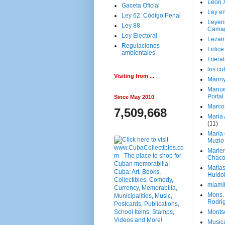
Leon 
Gaceta Oficial
Ley en
Ley 62. Código Penal
Leyen
Ley 88
Cama
Ley Electoral
Lezam
Regulaciones
Lidic
ambientales
Litera
los c
Visiting from ...
Manny
Manue
Portal
Since May 2010
Marco
7,509,668
Maria 
(11)
María
Muzio
Marie
Chaco
Matía
Huido
miami
Mons. 
Rodri
Monts
Music