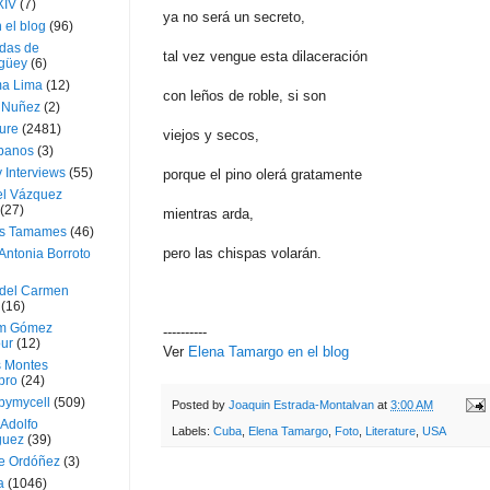
XIV
(7)
ya no será un secreto,
 el blog
(96)
das de
tal vez vengue esta dilaceración
güey
(6)
a Lima
(12)
con leños de roble, si son
e Nuñez
(2)
ture
(2481)
viejos y secos,
ubanos
(3)
 Interviews
(55)
porque el pino olerá gratamente
l Vázquez
(27)
mientras arda,
s Tamames
(46)
pero las chispas volarán.
Antonia Borroto
 del Carmen
(16)
m Gómez
----------
ur
(12)
Ver
Elena Tamargo en el blog
s Montes
bro
(24)
bymycell
(509)
Posted by
Joaquin Estrada-Montalvan
at
3:00 AM
Adolfo
Labels:
Cuba
,
Elena Tamargo
,
Foto
,
Literature
,
USA
guez
(39)
e Ordóñez
(3)
a
(1046)