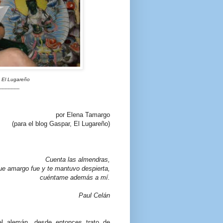
 El Lugareño
-------------
por Elena Tamargo
(para el blog Gaspar, El Lugareño)
Cuenta las almendras,
ue amargo fue y te mantuvo despierta,
cuéntame además a mí.
Paul Celán
l alemán, desde entonces trato de