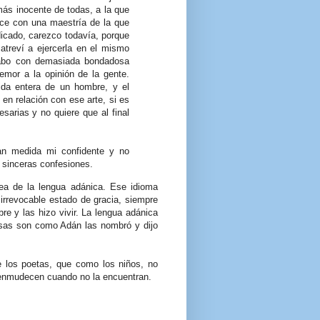
más inocente de todas, a la que
rce con una maestría de la que
dicado, carezco todavía, porque
reví a ejercerla en el mismo
cabo con demasiada bondadosa
emor a la opinión de la gente.
vida entera de un hombre, y el
en relación con ese arte, si es
esarias y no quiere que al final
an medida mi confidente y no
s sinceras confesiones.
a de la lengua adánica. Ese idioma
 irrevocable estado de gracia, siempre
e y las hizo vivir. La lengua adánica
cosas son como Adán las nombró y dijo
e los poetas, que como los niños, no
 enmudecen cuando no la encuentran.