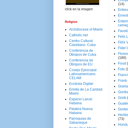
Enriq
(14)
click en la imagen
Entrev
Ernes
Estam
Religion
camag
Archdiocese of Miami
Faust
Catholic.net
Felix 
Centro Cultural
Félix 
Claretiano. Cuba
Fidel 
Conferencia de
Floren
Obispos de Cuba
(180)
Conferencia de
Food
Obispos de EU
Foto
(
Cosejo Episcopal
Latinoamericano.
Franci
CELAM
Frank
Ecclesia Digital
Gisel
Ermita de La Caridad.
Gordi
Miami
Gorki
Espacio Laical.
Habana
Guate
Palabra Nueva.
Gusta
Habana
Herib
Parroquias de
(73)
Sabaneque
Hondu