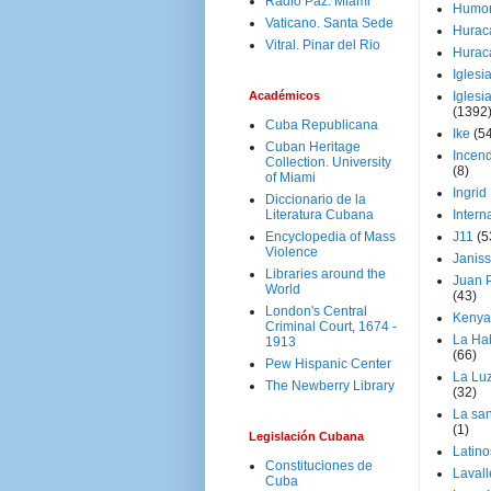
Radio Paz. Miami
Humo
Vaticano. Santa Sede
Hurac
Vitral. Pinar del Rio
Hurac
Iglesi
Académicos
Iglesi
(1392
Cuba Republicana
Ike
(5
Cuban Heritage
Incen
Collection. University
(8)
of Miami
Ingrid
Diccionario de la
Literatura Cubana
Intern
Encyclopedia of Mass
J11
(5
Violence
Janiss
Libraries around the
Juan P
World
(43)
London's Central
Kenya
Criminal Court, 1674 -
La Ha
1913
(66)
Pew Hispanic Center
La Lu
The Newberry Library
(32)
La san
(1)
Legislación Cubana
Latino
Constituciones de
Laval
Cuba