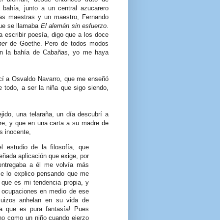
bahía, junto a un central azucarero
as maestras y un maestro, Fernando
 que se llamaba
El alemán sin esfuerzo
.
escribir poesía, digo que a los doce
her
de Goethe. Pero de todos modos
en la bahía de Cabañas, yo me haya
ocí a Osvaldo Navarro, que me enseñó
 todo, a ser la niña que sigo siendo,
jido, una telaraña, un día descubrí a
pre, y que en una carta a su madre de
s inocente,
estudio de la filosofía, que
ada aplicación que exige, por
entregaba a él me volvía más
 me lo explico pensando que me
 que es mi tendencia propia, y
s ocupaciones en medio de ese
 suizos anhelan en su vida de
a que es pura fantasía! Pues
eno como un niño cuando ejerzo