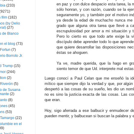
en paz y con dulce despacio esta tarea, la 
bia
(233)
sólo honran, y con razón, cuando se la eje
(9271)
seguramente yo, y también por el motivo in
 film
(182)
ya desde la edad de muchacho nunca me at
os (by Delio
grado que alguna otra tarea que llevé a 
ral)
(27)
escrupulosidad por amor a mi situación y t
 de Blanco
Pero lo cierto es que todo arte exige la 
discípulo debe aprender todo lo que aprende 
en el blog
(73)
que quiere desarrollar las disposiciones nec
Fortun
(7)
éstas se ahoguen.
rio Borroto Jr.
Ya ve, madre querida, que la hago en gr
d Trump
(15)
siento temor de que Ud. interprete mal esta
Amor
(244)
tion
(2)
Luego conocí a Paul Celan que me enseñó la ide
mítico que siempre dijo la verdad y que, por algún
 Riverón
(5)
despertó a las cosas de su sueño, les dio un nombr
so de Susana
mante
(2)
no es sino la justicia exacta de las cosas. Las 
que eran.
canto
(8)
iones
(45)
Hoy, sigo aferrada a ese balbucir y enmudecer d
ons
(53)
pueden mentir, y balbucean si buscan la palabra y
 Tamargo
(22)
olumbie en el
39)