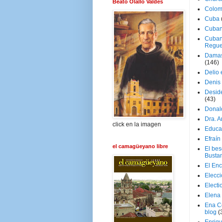
Beato Olallo Valdés
Colom
Cuba
Cuban
Cuban
Regue
Damas
(146)
Delio 
Denis 
Deside
(43)
Donal
Dra. 
click en la imagen
Educa
Efraín
el camagüeyano libre
El be
Busta
El En
Elecc
Electi
Elena
Ena C
blog
(