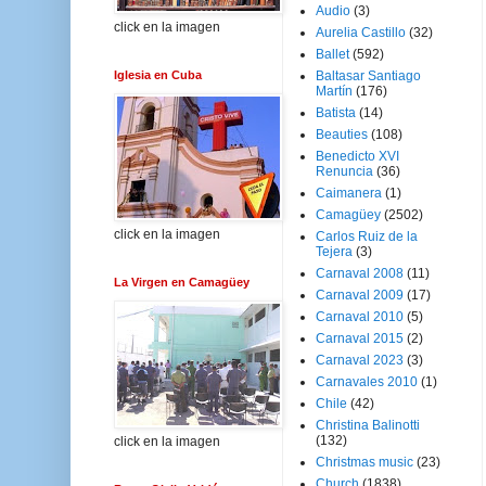
Audio
(3)
click en la imagen
Aurelia Castillo
(32)
Ballet
(592)
Iglesia en Cuba
Baltasar Santiago
Martín
(176)
Batista
(14)
Beauties
(108)
Benedicto XVI
Renuncia
(36)
Caimanera
(1)
Camagüey
(2502)
click en la imagen
Carlos Ruiz de la
Tejera
(3)
Carnaval 2008
(11)
La Virgen en Camagüey
Carnaval 2009
(17)
Carnaval 2010
(5)
Carnaval 2015
(2)
Carnaval 2023
(3)
Carnavales 2010
(1)
Chile
(42)
Christina Balinotti
(132)
click en la imagen
Christmas music
(23)
Church
(1838)