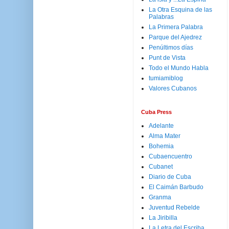
La Otra Esquina de las
Palabras
La Primera Palabra
Parque del Ajedrez
Penúltimos días
Punt de Vista
Todo el Mundo Habla
tumiamiblog
Valores Cubanos
Cuba Press
Adelante
Alma Mater
Bohemia
Cubaencuentro
Cubanet
Diario de Cuba
El Caimán Barbudo
Granma
Juventud Rebelde
La Jiribilla
La Letra del Escriba