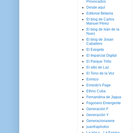
Provocados
Desde aquí
Editorial Betania
El blog de Carlos
Manuel Pérez
El blog de Iván de la
Nuez
El blog de Josan
Caballero
El Exegeta
El Imparcial Digital
El Parque Trillo
El sitio de Laz
El Tono de la Voz
Enrisco
Ernesto's Page
Ethno Cuba
Fernandina de Jagua
Fogonero Emergente
Generación F
Generación Y
Generacionasere
juanKaphotos
La isla y ...La Espina