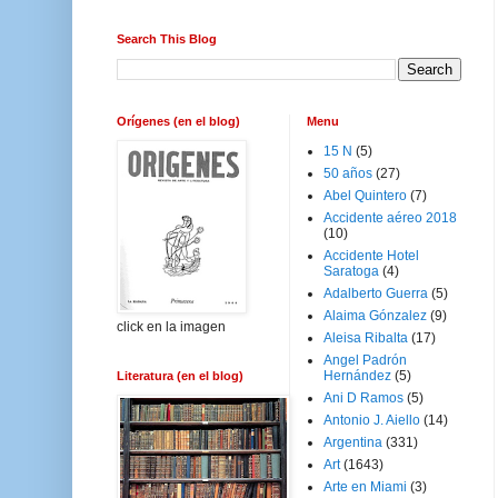
Search This Blog
Orígenes (en el blog)
Menu
15 N
(5)
50 años
(27)
Abel Quintero
(7)
Accidente aéreo 2018
(10)
Accidente Hotel
Saratoga
(4)
Adalberto Guerra
(5)
Alaima Gónzalez
(9)
click en la imagen
Aleisa Ribalta
(17)
Angel Padrón
Hernández
(5)
Literatura (en el blog)
Ani D Ramos
(5)
Antonio J. Aiello
(14)
Argentina
(331)
Art
(1643)
Arte en Miami
(3)