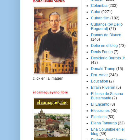
Beato Olallo Valdés
Colombia
(233)
Cuba
(9271)
Cuban film
(182)
Cubanos (by Delio
Regueral)
(27)
Damas de Blanco
(146)
Delio en el blog
(73)
Denis Fortun
(7)
Desiderio Borroto Jr.
(43)
Donald Trump
(15)
Dra. Amor
(243)
click en la imagen
Education
(2)
Efraín Riverón
(5)
el camagüeyano libre
El beso de Susana
Bustamante
(2)
El Encanto
(8)
Elecciones
(45)
Elections
(53)
Elena Tamargo
(22)
Ena Columbie en el
blog
(39)