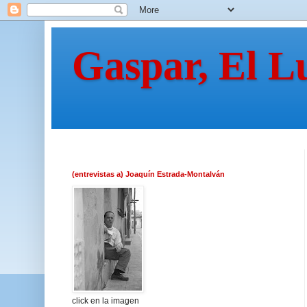
Gaspar, El L
(entrevistas a) Joaquín Estrada-Montalván
click en la imagen