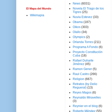
News
(6031)
Novela El Trago de los
El Mapa del Mundo
Tigres
(25)
Wikimapia
Nuvia Estevez
(33)
Obama
(187)
Oikos
(303)
Olallo
(34)
Olympics
(2)
Orlanda Torres
(211)
Programa A Fondo
(6)
Proyecto Constitución
Cuba
(18)
Rafael Duharte
Jiménez
(45)
Ramon Gener
(5)
Raul Castro
(266)
Religion
(667)
Retratos (by Delio
Regueral)
(13)
Reyes Magos
(6)
Reynaldo Miravelles
(3)
Reynier en el blog
(6)
Roberto Méndez
(55)