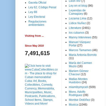
Leon XIV
(7)
Gaceta Oficial
Ley en el blog
(96)
Ley 62. Código Penal
Leyendas de
Ley 88
Camagüey
(6)
Ley Electoral
Lezama Lima
(12)
Regulaciones
Lidice Nuñez
(2)
ambientales
Literature
(2481)
los cubanos
(3)
Visiting from ...
Manny Interviews
(55)
Manuel Vázquez
Portal
(27)
Since May 2010
Marcos Tamames
(46)
7,491,615
Maria Antonia Borroto
(11)
María del Carmen
Muzio
(16)
Mariem Gómez
Chacour
(12)
Matías Montes
Huidobro
(24)
miamibymycell
(509)
Mons. Adolfo
Rodriguez
(39)
Montse Ordóñez
(3)
Musica
(1046)