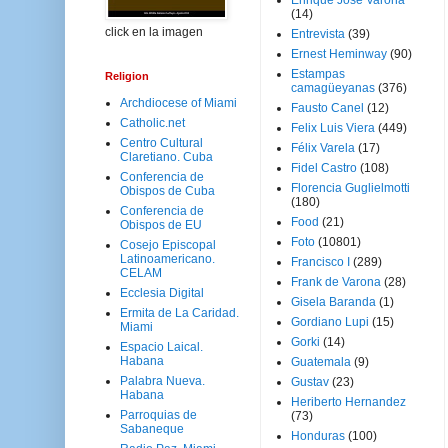
Enrique José Varona
(14)
click en la imagen
Entrevista
(39)
Ernest Heminway
(90)
Estampas
Religion
camagüeyanas
(376)
Archdiocese of Miami
Fausto Canel
(12)
Catholic.net
Felix Luis Viera
(449)
Centro Cultural
Félix Varela
(17)
Claretiano. Cuba
Fidel Castro
(108)
Conferencia de
Florencia Guglielmotti
Obispos de Cuba
(180)
Conferencia de
Food
(21)
Obispos de EU
Foto
(10801)
Cosejo Episcopal
Latinoamericano.
Francisco I
(289)
CELAM
Frank de Varona
(28)
Ecclesia Digital
Gisela Baranda
(1)
Ermita de La Caridad.
Gordiano Lupi
(15)
Miami
Gorki
(14)
Espacio Laical.
Habana
Guatemala
(9)
Palabra Nueva.
Gustav
(23)
Habana
Heriberto Hernandez
Parroquias de
(73)
Sabaneque
Honduras
(100)