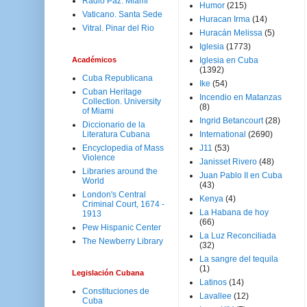
Radio Paz. Miami
Humor
(215)
Vaticano. Santa Sede
Huracan Irma
(14)
Vitral. Pinar del Rio
Huracán Melissa
(5)
Iglesia
(1773)
Académicos
Iglesia en Cuba
(1392)
Cuba Republicana
Ike
(54)
Cuban Heritage
Incendio en Matanzas
Collection. University
(8)
of Miami
Ingrid Betancourt
(28)
Diccionario de la
Literatura Cubana
International
(2690)
Encyclopedia of Mass
J11
(53)
Violence
Janisset Rivero
(48)
Libraries around the
Juan Pablo II en Cuba
World
(43)
London's Central
Kenya
(4)
Criminal Court, 1674 -
La Habana de hoy
1913
(66)
Pew Hispanic Center
La Luz Reconciliada
The Newberry Library
(32)
La sangre del tequila
(1)
Legislación Cubana
Latinos
(14)
Constituciones de
Lavallee
(12)
Cuba