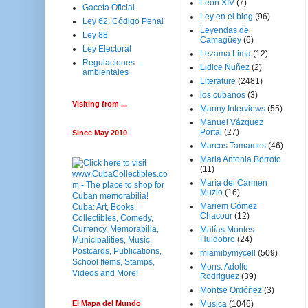
Leon XIV
(7)
Gaceta Oficial
Ley en el blog
(96)
Ley 62. Código Penal
Leyendas de
Ley 88
Camagüey
(6)
Ley Electoral
Lezama Lima
(12)
Regulaciones
Lidice Nuñez
(2)
ambientales
Literature
(2481)
los cubanos
(3)
Visiting from ...
Manny Interviews
(55)
Manuel Vázquez
Portal
(27)
Since May 2010
Marcos Tamames
(46)
Maria Antonia Borroto
(11)
María del Carmen
Muzio
(16)
Mariem Gómez
Chacour
(12)
Matías Montes
Huidobro
(24)
miamibymycell
(509)
Mons. Adolfo
Rodriguez
(39)
Montse Ordóñez
(3)
El Mapa del Mundo
Musica
(1046)