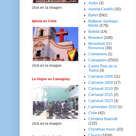
Audio
(3)
click en la imagen
Aurelia Castillo
(32)
Ballet
(592)
Iglesia en Cuba
Baltasar Santiago
Martín
(176)
Batista
(14)
Beauties
(108)
Benedicto XVI
Renuncia
(36)
Caimanera
(1)
Camagüey
(2502)
click en la imagen
Carlos Ruiz de la
Tejera
(3)
Carnaval 2008
(11)
La Virgen en Camagüey
Carnaval 2009
(17)
Carnaval 2010
(5)
Carnaval 2015
(2)
Carnaval 2023
(3)
Carnavales 2010
(1)
Chile
(42)
Christina Balinotti
(132)
click en la imagen
Christmas music
(23)
Church
(1838)