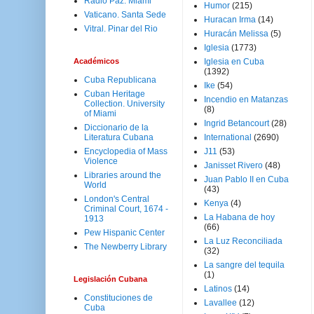
Radio Paz. Miami
Humor
(215)
Vaticano. Santa Sede
Huracan Irma
(14)
Vitral. Pinar del Rio
Huracán Melissa
(5)
Iglesia
(1773)
Académicos
Iglesia en Cuba
(1392)
Cuba Republicana
Ike
(54)
Cuban Heritage
Incendio en Matanzas
Collection. University
(8)
of Miami
Ingrid Betancourt
(28)
Diccionario de la
Literatura Cubana
International
(2690)
Encyclopedia of Mass
J11
(53)
Violence
Janisset Rivero
(48)
Libraries around the
Juan Pablo II en Cuba
World
(43)
London's Central
Kenya
(4)
Criminal Court, 1674 -
La Habana de hoy
1913
(66)
Pew Hispanic Center
La Luz Reconciliada
The Newberry Library
(32)
La sangre del tequila
(1)
Legislación Cubana
Latinos
(14)
Constituciones de
Lavallee
(12)
Cuba