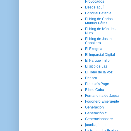
Provocados
Desde aquí
Editorial Betania
El blog de Carlos
Manuel Pérez
El blog de Iván de la
Nuez
El blog de Josan
Caballero
El Exegeta
El Imparcial Digital
El Parque Trillo
El sitio de Laz
El Tono de la Voz
Enrisco
Ernesto's Page
Ethno Cuba
Fernandina de Jagua
Fogonero Emergente
Generación F
Generación Y
Generacionasere
juanKaphotos
La isla y ...La Espina