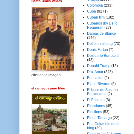
Beato Olallo Valdés
Colombia
(233)
Cuba
(9271)
Cuban film
(182)
Cubanos (by Delio
Regueral)
(27)
Damas de Blanco
(146)
Delio en el blog
(73)
Denis Fortun
(7)
Desiderio Borroto Jr.
(43)
Donald Trump
(15)
Dra. Amor
(243)
click en la imagen
Education
(2)
Efraín Riverón
(5)
el camagüeyano libre
El beso de Susana
Bustamante
(2)
El Encanto
(8)
Elecciones
(45)
Elections
(53)
Elena Tamargo
(22)
Ena Columbie en el
blog
(39)