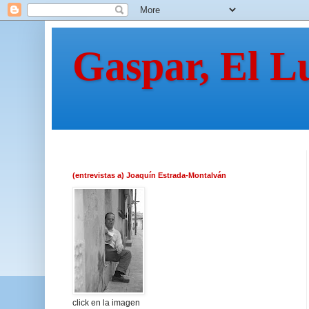
Gaspar, El L
(entrevistas a) Joaquín Estrada-Montalván
click en la imagen