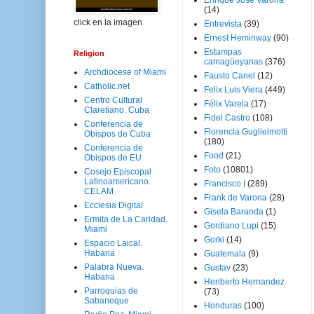
Enrique José Varona
(14)
click en la imagen
Entrevista
(39)
Ernest Heminway
(90)
Estampas
Religion
camagüeyanas
(376)
Archdiocese of Miami
Fausto Canel
(12)
Catholic.net
Felix Luis Viera
(449)
Centro Cultural
Félix Varela
(17)
Claretiano. Cuba
Fidel Castro
(108)
Conferencia de
Florencia Guglielmotti
Obispos de Cuba
(180)
Conferencia de
Food
(21)
Obispos de EU
Foto
(10801)
Cosejo Episcopal
Latinoamericano.
Francisco I
(289)
CELAM
Frank de Varona
(28)
Ecclesia Digital
Gisela Baranda
(1)
Ermita de La Caridad.
Gordiano Lupi
(15)
Miami
Gorki
(14)
Espacio Laical.
Habana
Guatemala
(9)
Palabra Nueva.
Gustav
(23)
Habana
Heriberto Hernandez
Parroquias de
(73)
Sabaneque
Honduras
(100)