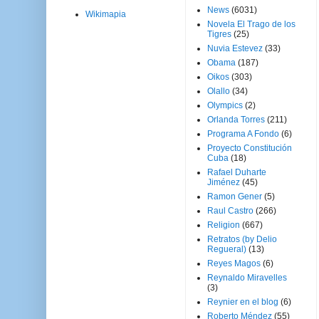
News
(6031)
Wikimapia
Novela El Trago de los
Tigres
(25)
Nuvia Estevez
(33)
Obama
(187)
Oikos
(303)
Olallo
(34)
Olympics
(2)
Orlanda Torres
(211)
Programa A Fondo
(6)
Proyecto Constitución
Cuba
(18)
Rafael Duharte
Jiménez
(45)
Ramon Gener
(5)
Raul Castro
(266)
Religion
(667)
Retratos (by Delio
Regueral)
(13)
Reyes Magos
(6)
Reynaldo Miravelles
(3)
Reynier en el blog
(6)
Roberto Méndez
(55)