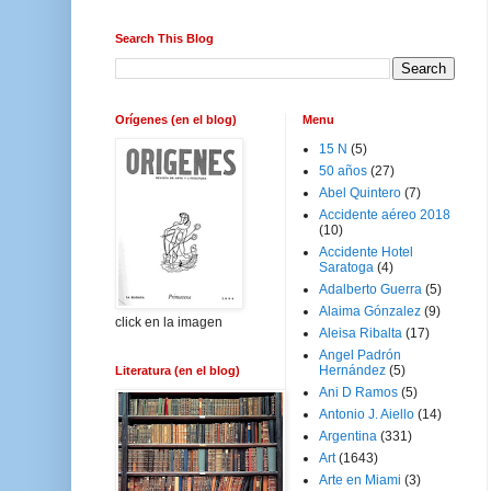
Search This Blog
Orígenes (en el blog)
Menu
15 N
(5)
50 años
(27)
Abel Quintero
(7)
Accidente aéreo 2018
(10)
Accidente Hotel
Saratoga
(4)
Adalberto Guerra
(5)
Alaima Gónzalez
(9)
click en la imagen
Aleisa Ribalta
(17)
Angel Padrón
Hernández
(5)
Literatura (en el blog)
Ani D Ramos
(5)
Antonio J. Aiello
(14)
Argentina
(331)
Art
(1643)
Arte en Miami
(3)