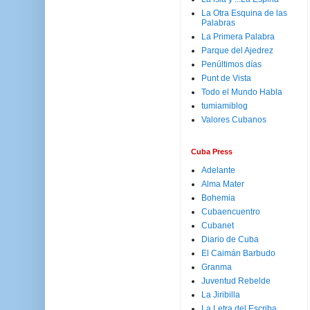
La Otra Esquina de las
Palabras
La Primera Palabra
Parque del Ajedrez
Penúltimos días
Punt de Vista
Todo el Mundo Habla
tumiamiblog
Valores Cubanos
Cuba Press
Adelante
Alma Mater
Bohemia
Cubaencuentro
Cubanet
Diario de Cuba
El Caimán Barbudo
Granma
Juventud Rebelde
La Jiribilla
La Letra del Escriba