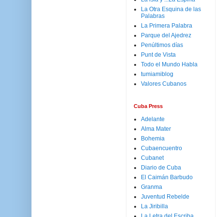
La Otra Esquina de las
Palabras
La Primera Palabra
Parque del Ajedrez
Penúltimos días
Punt de Vista
Todo el Mundo Habla
tumiamiblog
Valores Cubanos
Cuba Press
Adelante
Alma Mater
Bohemia
Cubaencuentro
Cubanet
Diario de Cuba
El Caimán Barbudo
Granma
Juventud Rebelde
La Jiribilla
La Letra del Escriba