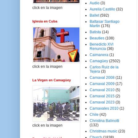
Audio
(3)
click en la imagen
Aurelia Castillo
(32)
Ballet
(592)
Iglesia en Cuba
Baltasar Santiago
Martín
(176)
Batista
(14)
Beauties
(108)
Benedicto XVI
Renuncia
(36)
Caimanera
(1)
Camagüey
(2502)
click en la imagen
Carlos Ruiz de la
Tejera
(3)
Carnaval 2008
(11)
La Virgen en Camagüey
Carnaval 2009
(17)
Carnaval 2010
(5)
Carnaval 2015
(2)
Carnaval 2023
(3)
Carnavales 2010
(1)
Chile
(42)
Christina Balinotti
(132)
click en la imagen
Christmas music
(23)
Church
(1838)