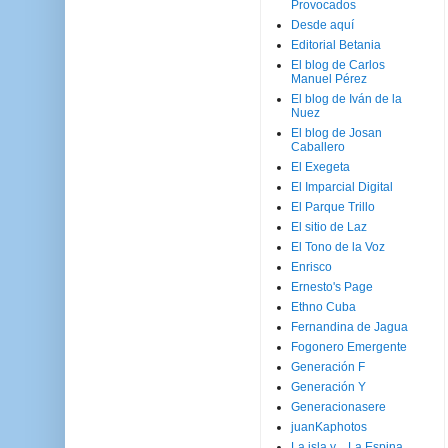
Provocados
Desde aquí
Editorial Betania
El blog de Carlos
Manuel Pérez
El blog de Iván de la
Nuez
El blog de Josan
Caballero
El Exegeta
El Imparcial Digital
El Parque Trillo
El sitio de Laz
El Tono de la Voz
Enrisco
Ernesto's Page
Ethno Cuba
Fernandina de Jagua
Fogonero Emergente
Generación F
Generación Y
Generacionasere
juanKaphotos
La isla y ...La Espina