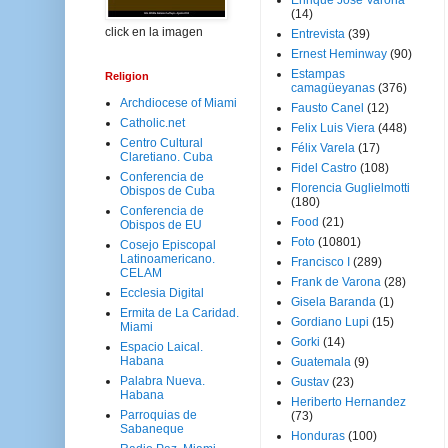
Enrique José Varona
(14)
click en la imagen
Entrevista
(39)
Ernest Heminway
(90)
Estampas
Religion
camagüeyanas
(376)
Archdiocese of Miami
Fausto Canel
(12)
Catholic.net
Felix Luis Viera
(448)
Centro Cultural
Félix Varela
(17)
Claretiano. Cuba
Fidel Castro
(108)
Conferencia de
Florencia Guglielmotti
Obispos de Cuba
(180)
Conferencia de
Food
(21)
Obispos de EU
Foto
(10801)
Cosejo Episcopal
Latinoamericano.
Francisco I
(289)
CELAM
Frank de Varona
(28)
Ecclesia Digital
Gisela Baranda
(1)
Ermita de La Caridad.
Gordiano Lupi
(15)
Miami
Gorki
(14)
Espacio Laical.
Habana
Guatemala
(9)
Palabra Nueva.
Gustav
(23)
Habana
Heriberto Hernandez
Parroquias de
(73)
Sabaneque
Honduras
(100)