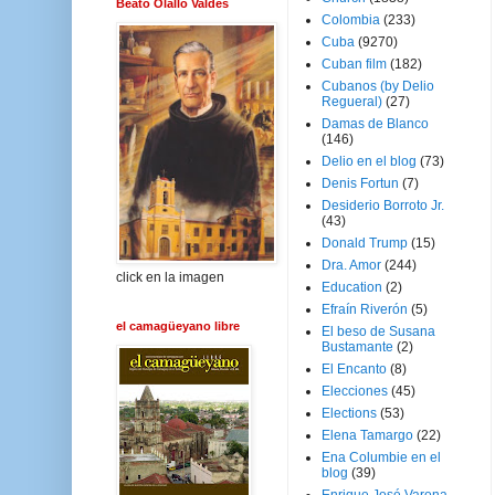
Beato Olallo Valdés
Colombia
(233)
Cuba
(9270)
Cuban film
(182)
Cubanos (by Delio
Regueral)
(27)
Damas de Blanco
(146)
Delio en el blog
(73)
Denis Fortun
(7)
Desiderio Borroto Jr.
(43)
Donald Trump
(15)
Dra. Amor
(244)
click en la imagen
Education
(2)
Efraín Riverón
(5)
el camagüeyano libre
El beso de Susana
Bustamante
(2)
El Encanto
(8)
Elecciones
(45)
Elections
(53)
Elena Tamargo
(22)
Ena Columbie en el
blog
(39)