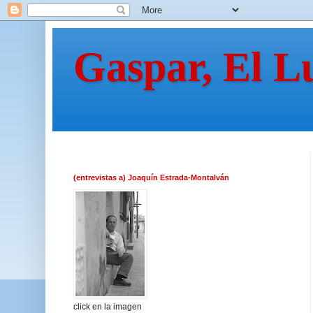
Gaspar, El L
(entrevistas a) Joaquín Estrada-Montalván
click en la imagen