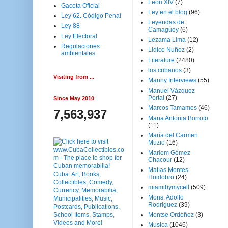
Leon XIV
(7)
Gaceta Oficial
Ley en el blog
(96)
Ley 62. Código Penal
Leyendas de
Ley 88
Camagüey
(6)
Ley Electoral
Lezama Lima
(12)
Regulaciones
Lidice Nuñez
(2)
ambientales
Literature
(2480)
los cubanos
(3)
Visiting from ...
Manny Interviews
(55)
Manuel Vázquez
Portal
(27)
Since May 2010
Marcos Tamames
(46)
7,563,937
Maria Antonia Borroto
(11)
María del Carmen
Muzio
(16)
Mariem Gómez
Chacour
(12)
Matías Montes
Huidobro
(24)
miamibymycell
(509)
Mons. Adolfo
Rodriguez
(39)
Montse Ordóñez
(3)
Musica
(1046)