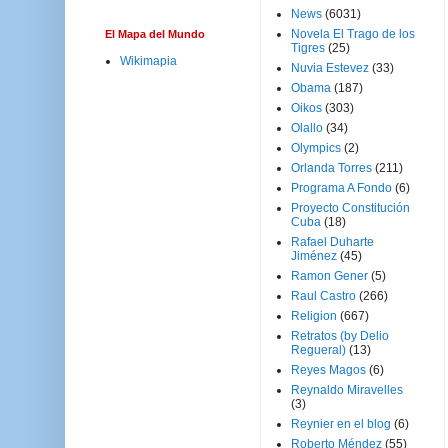
News
(6031)
Novela El Trago de los
El Mapa del Mundo
Tigres
(25)
Wikimapia
Nuvia Estevez
(33)
Obama
(187)
Oikos
(303)
Olallo
(34)
Olympics
(2)
Orlanda Torres
(211)
Programa A Fondo
(6)
Proyecto Constitución
Cuba
(18)
Rafael Duharte
Jiménez
(45)
Ramon Gener
(5)
Raul Castro
(266)
Religion
(667)
Retratos (by Delio
Regueral)
(13)
Reyes Magos
(6)
Reynaldo Miravelles
(3)
Reynier en el blog
(6)
Roberto Méndez
(55)