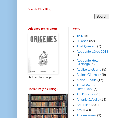
Search This Blog
Orígenes (en el blog)
Menu
15 N
(5)
50 años
(27)
Abel Quintero
(7)
Accidente aéreo 2018
(10)
Accidente Hotel
Saratoga
(4)
Adalberto Guerra
(5)
Alaima Gónzalez
(9)
click en la imagen
Aleisa Ribalta
(17)
Angel Padrón
Hernández
(5)
Literatura (en el blog)
Ani D Ramos
(5)
Antonio J. Aiello
(14)
Argentina
(331)
Art
(1643)
Arte en Miami
(3)