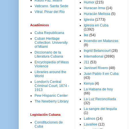
Radio Paz. Miami
Humor
(215)
Vaticano. Santa Sede
Huracan Irma
(14)
Vitral. Pinar del Rio
Huracán Melissa
(5)
Iglesia
(1773)
Académicos
Iglesia en Cuba
(1392)
Cuba Republicana
Ike
(54)
Cuban Heritage
Incendio en Matanzas
Collection. University
(8)
of Miami
Ingrid Betancourt
(28)
Diccionario de la
Literatura Cubana
International
(2690)
Encyclopedia of Mass
J11
(53)
Violence
Janisset Rivero
(48)
Libraries around the
Juan Pablo II en Cuba
World
(43)
London's Central
Kenya
(4)
Criminal Court, 1674 -
La Habana de hoy
1913
(66)
Pew Hispanic Center
La Luz Reconciliada
The Newberry Library
(32)
La sangre del tequila
(1)
Legislación Cubana
Latinos
(14)
Constituciones de
Lavallee
(12)
Cuba